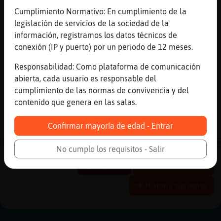
salud Serpiente{Pedante
Cumplimiento Normativo: En cumplimiento de la
[22:04]
CulebraLetal
legislación de servicios de la sociedad de la
Topo{Real, saluditos.
información, registramos los datos técnicos de
conexión (IP y puerto) por un periodo de 12 meses.
[22:04]
Topo{Real
hola CulebraLetal
Responsabilidad: Como plataforma de comunicación
[22:04]
CulebraLetal
abierta, cada usuario es responsable del
Gata}Veloz :) buenas.
cumplimiento de las normas de convivencia y del
contenido que genera en las salas.
[22:04]
Gata}Veloz
CulebraLetal buenas :)
Confirmar mayoría de edad - Entrar
[22:04]
Rana-Fuerte
ACTION comienza una nueva talla de madera
No cumplo los requisitos - Salir
Reportar
Historia anterior
Historia siguiente