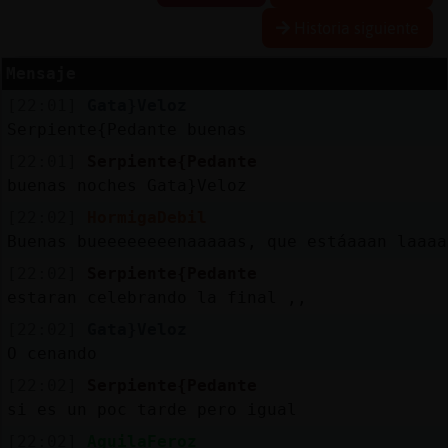
Historia siguiente
Mensaje
Reserva
[22:01]
Gata}Veloz
alias
Serpiente{Pedante buenas
[22:01]
Serpiente{Pedante
buenas noches Gata}Veloz
Actuali
[22:02]
HormigaDebil
contras
Buenas bueeeeeeeenaaaaas, que estáaaan laaaa
[22:02]
Serpiente{Pedante
estaran celebrando la final ,,
Actuali
[22:02]
Gata}Veloz
IP
O cenando
virtual
[22:02]
Serpiente{Pedante
si es un poc tarde pero igual
[22:02]
AguilaFeroz