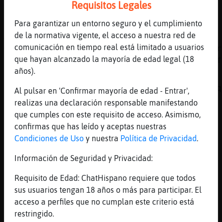
Requisitos Legales
[Jirafa{Insufrible] , buenas
Para garantizar un entorno seguro y el cumplimiento
[22:03]
HormigaDebil
de la normativa vigente, el acceso a nuestra red de
AguilaFeroz, sunshine.
comunicación en tiempo real está limitado a usuarios
GRRRRRRRRRRRRRRRRRRRRRRRRRRRRRRRRRRRRrrrrrrr
que hayan alcanzado la mayoría de edad legal (18
El ser morena es condicion necesaria, no suf
años).
[22:03]
Serpiente{Pedante
hola Jirafa{Insufrible Topo{Real Lobo{ConInq
Al pulsar en 'Confirmar mayoría de edad - Entrar',
realizas una declaración responsable manifestando
[22:03]
HormigaDebil
que cumples con este requisito de acceso. Asimismo,
vendui' Jirafa{Insufrible
confirmas que has leído y aceptas nuestras
[22:03]
Serpiente{Pedante
Condiciones de Uso
y nuestra
Política de Privacidad
.
HormigaDebil.-
Información de Seguridad y Privacidad:
[22:03]
Topo{Real
hola Serpiente{Pedante
Requisito de Edad: ChatHispano requiere que todos
[22:03]
CulebraLetal
sus usuarios tengan 18 años o más para participar. El
hola, Serpiente{Pedante.
acceso a perfiles que no cumplan este criterio está
restringido.
[22:04]
HormigaDebil