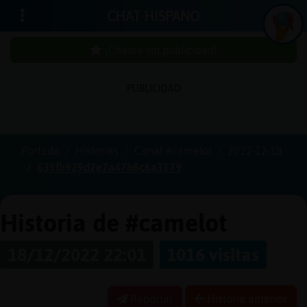
CHAT HISPANO
¡Chatea sin publicidad!
PUBLICIDAD
Iniciar
sesión
Portada
Historias
Canal #camelot
2022-12-18
639fb929d2e7a47b8c6a3179
¡Chatea
sin
publici
Historia de #camelot
18/12/2022 22:01
1016 visitas
Crear
una
Reportar
Historia anterior
cuenta