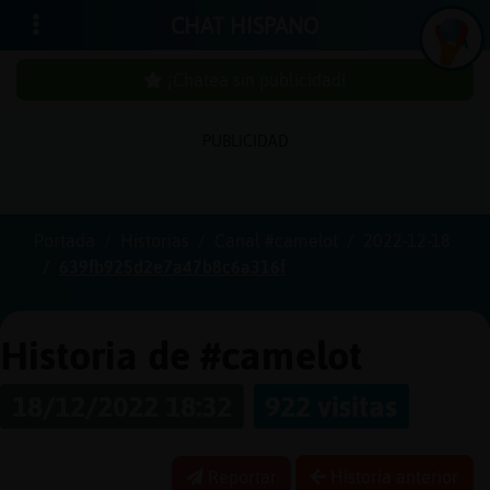
CHAT HISPANO
¡Chatea sin publicidad!
PUBLICIDAD
Iniciar
sesión
Portada
Historias
Canal #camelot
2022-12-18
639fb925d2e7a47b8c6a316f
¡Chatea
sin
publici
Historia de #camelot
18/12/2022 18:32
922 visitas
Crear
una
Reportar
Historia anterior
cuenta