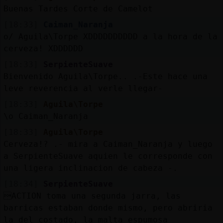
Mis
Buenas Tardes Corte de Camelot
blogs
[18:33]
Caiman_Naranja
o/ Aguila\Torpe XDDDDDDDDDD a la hora de la
cerveza! XDDDDDD
Mis
[18:33]
SerpienteSuave
foros
Bienvenido Aguila\Torpe.. .-Este hace una
leve reverencia al verle llegar-
[18:33]
Aguila\Torpe
\o Caiman_Naranja
Registr
un
[18:33]
Aguila\Torpe
canal
Cerveza!? .- mira a Caiman_Naranja y luego
a SerpienteSuave aquien le corresponde con
una ligera inclinacion de cabeza -.
[18:34]
SerpienteSuave
Más
ACTION toma una segunda jarra, las
gestion
barricas estaban donde mismo, pero abriria
la del costado, la malta espumosa