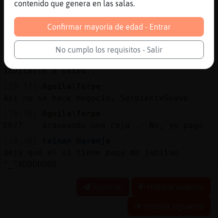
contenido que genera en las salas.
[18:37]
SerpienteSuave
No tengo problema alguno por invitarle a
Confirmar mayoría de edad - Entrar
Caiman_Naranja o sus amigos milord..
[18:37]
SerpienteSuave
No cumplo los requisitos - Salir
De igual manera no tendria problema con
invitarle a usted..
[18:37]
Aguila\Torpe
Asi no se hace negocio, SerpienteSuave
[18:38]
Aguila\Torpe
Eh?? .- arqueando una ceja .- No, yo pago
[18:38]
Caiman_Naranja
deja qué el si tiene paga de jubilao
^_^XDDDDDDD
Reportar
Historia anterior
Historia siguiente