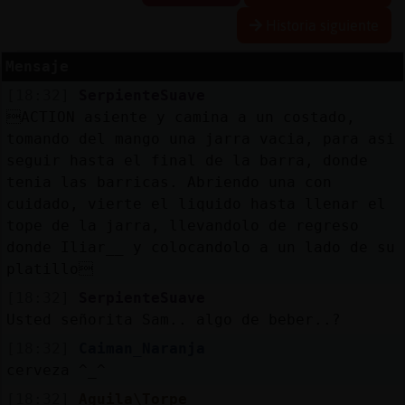
Historia siguiente
Mensaje
Reserva
[18:32]
SerpienteSuave
alias
ACTION asiente y camina a un costado,
tomando del mango una jarra vacia, para asi
seguir hasta el final de la barra, donde
tenia las barricas. Abriendo una con
Actuali
cuidado, vierte el liquido hasta llenar el
contras
tope de la jarra, llevandolo de regreso
donde Iliar__ y colocandolo a un lado de su
platillo
Actuali
[18:32]
SerpienteSuave
IP
Usted señorita Sam.. algo de beber..?
virtual
[18:32]
Caiman_Naranja
cerveza ^_^
[18:32]
Aguila\Torpe