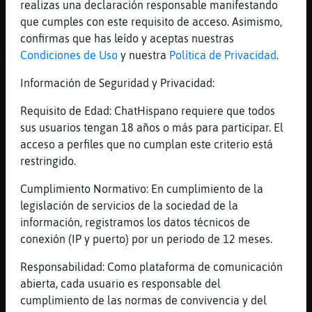
[18:35]
Caiman_Naranja
realizas una declaración responsable manifestando
XD
que cumples con este requisito de acceso. Asimismo,
confirmas que has leído y aceptas nuestras
[18:35]
Aguila\Torpe
Condiciones de Uso
y nuestra
Política de Privacidad
.
ACTION entrecierra los ojos mirando a
Caiman_Naranja
Información de Seguridad y Privacidad:
[18:35]
Aguila\Torpe
Requisito de Edad: ChatHispano requiere que todos
alguna vez tendriais que pagar algo ... eh!
sus usuarios tengan 18 años o más para participar. El
[18:35]
Aguila\Torpe
acceso a perfiles que no cumplan este criterio está
pobre SerpienteSuave
restringido.
[18:36]
Caiman_Naranja
Cumplimiento Normativo: En cumplimiento de la
si le pongo las luces y el espectáculo de
legislación de servicios de la sociedad de la
confeti siempre ^_^
información, registramos los datos técnicos de
[18:36]
Aguila\Torpe
conexión (IP y puerto) por un periodo de 12 meses.
Eso os compensa el gasto SerpienteSuave ?
Responsabilidad: Como plataforma de comunicación
[18:37]
Caiman_Naranja
abierta, cada usuario es responsable del
y baile sensual rumbero de ratas en la
cumplimiento de las normas de convivencia y del
barra