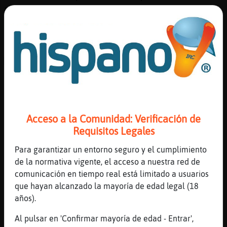
rapidamente llenaria el recipiente.
Llevandolo hasta un lado de la mano de
Caiman_Naranja
[18:34]
Caiman_Naranja
ACTION comparte la cerveza con su Kobol
acróbata ^_^
[18:34]
Aguila\Torpe
Saludos Iliar__
Acceso a la Comunidad: Verificación de
[18:34]
Aguila\Torpe
Requisitos Legales
Buenas tardes Mosca{Feliz
[18:35]
Mosca{Feliz
Para garantizar un entorno seguro y el cumplimiento
Muy buenas, Aguila\Torpe.))
de la normativa vigente, el acceso a nuestra red de
comunicación en tiempo real está limitado a usuarios
[18:35]
Caiman_Naranja
que hayan alcanzado la mayoría de edad legal (18
no paza nada Iliar__, ya sufraga el PIB de
años).
Camelot Aguila\Torpe que es el único que
paga las cuentas de bar
Al pulsar en 'Confirmar mayoría de edad - Entrar',