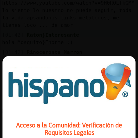
Mis
https://www.youtube.com/watch?v=9H0RQLfkGMM
blogs
lo siento lo nuestro no puede seguir, toda
la vida apsandonos links metaleros, me
tienes loco ... de amor
[01:42]
Raton}Interesante
Mis
hola Mosquito}Enorme :)
foros
[01:42]
Rinoceronte_Marron
ui pasandonos*
[01:42]
Mosquito}Enorme
Registr
Ya salió el chino
un
[01:43]
Rinoceronte_Marron
canal
e.e
[01:43]
Rinoceronte_Marron
ACTION da con el pito en la cabeza a
Más
Mosquito}Enorme (el pito de pitar) ...
gestion
Acceso a la Comunidad: Verificación de
[01:44]
Raton}Interesante
Requisitos Legales
jajaja)