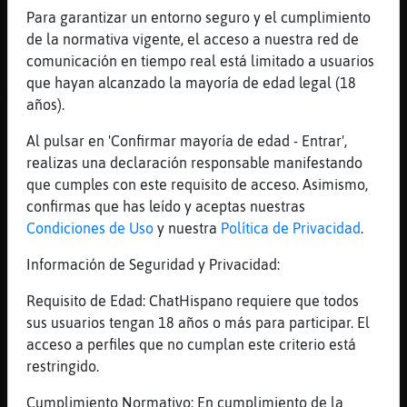
Para garantizar un entorno seguro y el cumplimiento
[01:44]
Mosquito}Enorme
de la normativa vigente, el acceso a nuestra red de
Que pivon no?
comunicación en tiempo real está limitado a usuarios
[01:44]
Mosquito}Enorme
que hayan alcanzado la mayoría de edad legal (18
ACTION le quita el pito e intenta
años).
tirárselo a la cabeza.
Al pulsar en 'Confirmar mayoría de edad - Entrar',
[01:45]
Rinoceronte_Marron
realizas una declaración responsable manifestando
¬¬
que cumples con este requisito de acceso. Asimismo,
[01:45]
Mosca\Agil
confirmas que has leído y aceptas nuestras
qué marranos sois
Condiciones de Uso
y nuestra
Política de Privacidad
.
[01:45]
Rinoceronte_Marron
Información de Seguridad y Privacidad:
es ella que va tocando el pito de otros
[01:45]
Rinoceronte_Marron
Requisito de Edad: ChatHispano requiere que todos
XDDDDDDDDD
sus usuarios tengan 18 años o más para participar. El
acceso a perfiles que no cumplan este criterio está
[01:45]
Mosquito}Enorme
restringido.
Y los gamusinos son muy limpios?
[01:46]
Rinoceronte_Marron
Cumplimiento Normativo: En cumplimiento de la