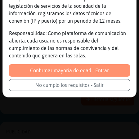
enkil_: Hola
legislación de servicios de la sociedad de la
información, registramos los datos técnicos de
[01:47]
Mosquito}Enorme
conexión (IP y puerto) por un periodo de 12 meses.
Pues claro y es un gustazo tirarlos a la
cabeza. Ya si sale sangre mejor que mejor.
Responsabilidad: Como plataforma de comunicación
[01:47]
Mosca\Agil
abierta, cada usuario es responsable del
somos muy limpitos, nos aseamos levantando
cumplimiento de las normas de convivencia y del
la patita
contenido que genera en las salas.
[01:47]
Mosca\Agil
Confirmar mayoría de edad - Entrar
como los gatos, pero con menos monosidad
No cumplo los requisitos - Salir
Reportar
Historia anterior
Historia siguiente
PUBLICIDAD