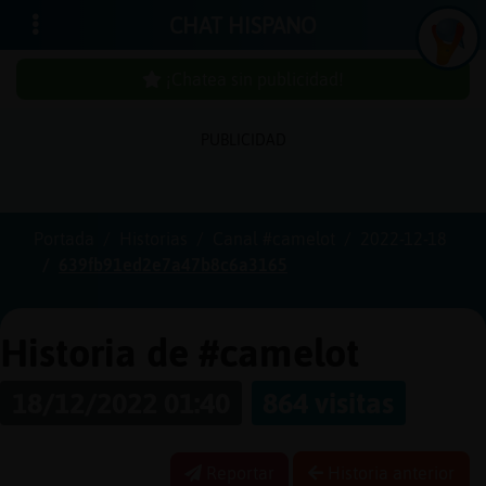
CHAT HISPANO
¡Chatea sin publicidad!
PUBLICIDAD
Iniciar
sesión
Portada
Historias
Canal #camelot
2022-12-18
639fb91ed2e7a47b8c6a3165
¡Chatea
sin
publici
Historia de #camelot
18/12/2022 01:40
864 visitas
Crear
una
Reportar
Historia anterior
cuenta