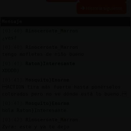
Historia siguiente
Mensaje
Reserva
[01:40]
Rinoceronte_Marron
alias
¿ves?
[01:40]
Rinoceronte_Marron
tengo mofletes de niño bueno
Actuali
[01:41]
Raton}Interesante
contras
XDDDD)
[01:41]
Mosquito}Enorme
ACTION tira más fuerte hasta ponérselos
Actuali
colorados pero no ve dónde está lo bueno.
IP
[01:41]
Mosquito}Enorme
virtual
hola Raton}Interesante
[01:42]
Rinoceronte_Marron
Zyra: este y ya te dejo