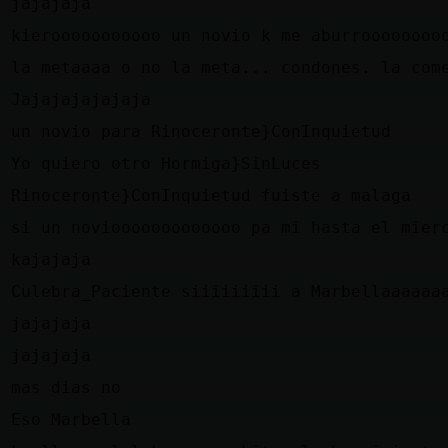
s
jajajaja
d
kierooooooooooo un novio k me aburroooooooo
d
la metaaaa o no la meta... condones. la com
e
Jajajajajajaja
s
un novio para Rinoceronte}ConInquietud
l
Yo quiero otro Hormiga}SinLuces
e
Rinoceronte}ConInquietud fuiste a malaga
d
si un noviooooooooooooo pa mi hasta el mier
l
kajajaja
d
Culebra_Paciente siiiiiiiii a Marbellaaaaaa
s
jajajaja
s
jajajaja
d
mas dias no
e
Eso Marbella