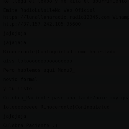
d
ke llega el lokoo y me kita el aburrimiento
Emite RadioLuNaLleNa Web Oficial
d
https://lunallenaradio.radio12345.com Winam
http://37.157.242.105:35600
s
jajajaja
s
jajajaja
e
Rinoceronte}ConInquietud como ha estado
d
aiss lokoooooooooooooooo
l
Pero hablemos aquí ManuJ_
l
novio formal
l
y tu listo
d
Culebra_Paciente pase una tarde7noxe muy gu
e
Ioleeeeeeeee Rinoceronte}ConInquietud
s
jajajaja
d
Culebra_Paciente :)