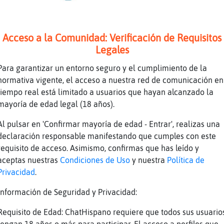
e
Ya te digo
e
Jajajajajaja
d
jaaajaaa
Acceso a la Comunidad: Verificación de Requisitos
Legales
d
kieroooooooooo un novioooooooo joe
d
ke me aburrrooooooooo
Para garantizar un entorno seguro y el cumplimiento de la
normativa vigente, el acceso a nuestra red de comunicación en
e
Yo una amante
tiempo real está limitado a usuarios que hayan alcanzado la
e
Coño
mayoría de edad legal (18 años).
l
Se cabreo Hormiga}SinLuces
Al pulsar en 'Confirmar mayoría de edad - Entrar', realizas una
d
jaaaaaaajaaa
declaración responsable manifestando que cumples con este
s
jajajaja
requisito de acceso. Asimismo, confirmas que has leído y
aceptas nuestras
Condiciones de Uso
y nuestra
Política de
s
jajajaja
Privacidad
.
l
Me duró menos que un caramelo en la puerta 
Información de Seguridad y Privacidad:
s
jajajaja
Ojos de gato, patas de rana, que salgas de 
Requisito de Edad: ChatHispano requiere que todos sus usuario
d
aparezcas en mi cama