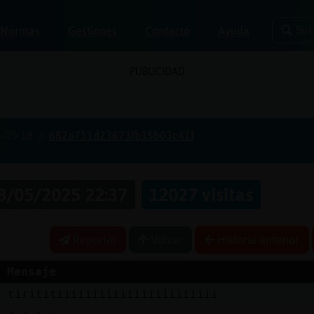
Bus
Normas
Gestiones
Contacto
Ayuda
PUBLICIDAD
-05-18
682a751d23673fb15b03c41f
8/05/2025 22:37
12027 visitas
Reportar
Volver
Historia anterior
Mensaje
d
tirititiiiiiiiiiiiiiiiiiiiiiii