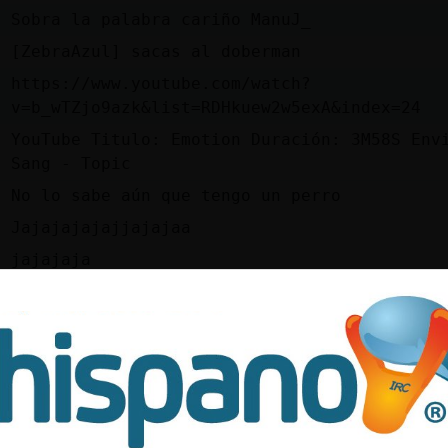
l
Sobra la palabra cariño ManuJ_
s
[ZebraAzul] sacas al doberman
https://www.youtube.com/watch?
d
v=b_wTZjo9azk&list=RDHkuew2w5exA&index=24
YouTube Titulo: Emotion Duración: 3M58S Env
z
Sang - Topic
l
No lo sabe aún que tengo un perro
e
Jajajajajajjajajaa
s
jajajaja
l
en el privado ManuJ_
e
Las gentes aquí se lo creen todo
e
Q incultura
d
Culebra_Paciente ta fatal creerselo
e
Por favor