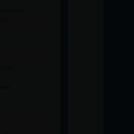
ooooooooo
eta
coles
aaaa