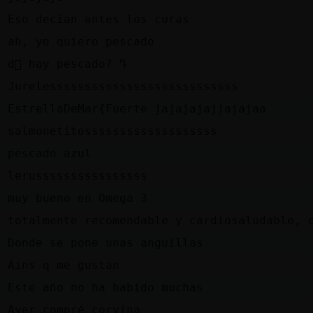
e
Eso decían antes los curas
e
ah, yo quiero pescado
e
d󮤥 hay pescado? Դ
d
Jurelesssssssssssssssssssssssssss
e
EstrellaDeMar{Fuerte jajajajajjajajaa
d
salmonetitosssssssssssssssssss
e
pescado azul
d
lerussssssssssssssss
e
muy bueno en Omega 3
e
totalmente recomendable y cardiosaludable, 
e
Donde se pone unas anguillas
e
Ains q me gustan
e
Este año no ha habido muchas
e
Ayer compré corvina