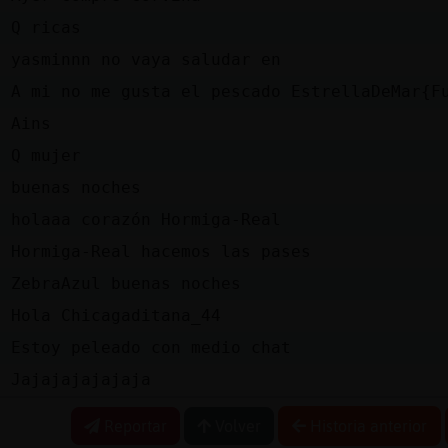
e
Q ricas
e
yasminnn no vaya saludar en
l
A mi no me gusta el pescado EstrellaDeMar{F
e
Ains
e
Q mujer
l
buenas noches
l
holaaa corazón Hormiga-Real
e
Hormiga-Real hacemos las pases
l
ZebraAzul buenas noches
l
Hola Chicagaditana_44
e
Estoy peleado con medio chat
e
Jajajajajajaja
Reportar
Volver
Historia anterior