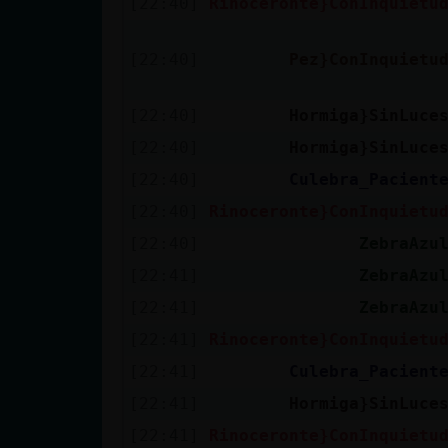
[22:40]
Rinoceronte}ConInquietu
Mis blogs
[22:40]
Pez}ConInquietu
Mis foros
[22:40]
Hormiga}SinLuce
[22:40]
Hormiga}SinLuce
[22:40]
Culebra_Pacient
Registrar
[22:40]
Rinoceronte}ConInquietu
un canal
[22:40]
ZebraAzu
[22:41]
ZebraAzu
Más
[22:41]
ZebraAzu
gestiones
[22:41]
Rinoceronte}ConInquietu
[22:41]
Culebra_Pacient
[22:41]
Hormiga}SinLuce
[22:41]
Rinoceronte}ConInquietu