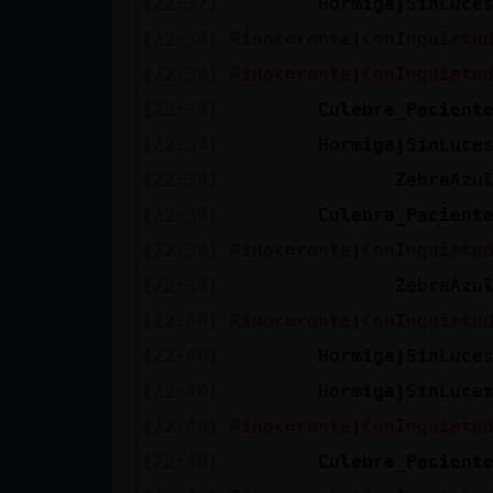
[22:37]
Hormiga}SinLuce
cuenta
[22:38]
Rinoceronte}ConInquietu
[22:39]
Rinoceronte}ConInquietu
[22:39]
Culebra_Pacient
Reservar
[22:39]
Hormiga}SinLuce
alias
[22:39]
ZebraAzu
[22:39]
Culebra_Pacient
Actualizar
[22:39]
Rinoceronte}ConInquietu
contraseña
[22:39]
ZebraAzu
[22:40]
Rinoceronte}ConInquietu
[22:40]
Hormiga}SinLuce
Actualizar
[22:40]
Hormiga}SinLuce
IP virtual
[22:40]
Rinoceronte}ConInquietu
[22:40]
Culebra_Pacient