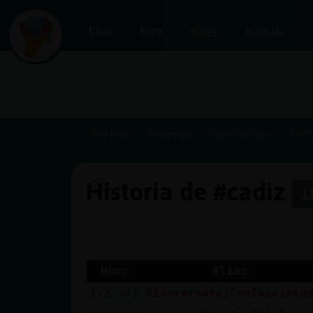
Chat
Foro
Blogs
Noticias
Iniciar
sesión
Portada
Historias
Canal #cadiz
2025
Historia de #cadiz
1
¡Chatea
sin
publicidad!
Hour
Alias
[22:37]
Rinoceronte}ConInquietu
Crear
una