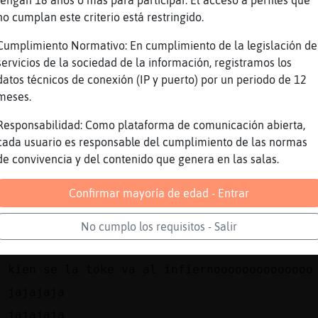
tengan 18 años o más para participar. El acceso a perfiles que
no cumplan este criterio está restringido.
e
Jajajajajajajajaja
s
jajajaja
Cumplimiento Normativo: En cumplimiento de la legislación de
servicios de la sociedad de la información, registramos los
s
jajajaja
datos técnicos de conexión (IP y puerto) por un periodo de 12
d
jaaaajaaa
meses.
e
Ioleeeeeeeee
Responsabilidad: Como plataforma de comunicación abierta,
d
tirititiiiiiiiiiiiiiiiiiiiii
cada usuario es responsable del cumplimiento de las normas
e
Ya llega Tatuada-Rapada
de convivencia y del contenido que genera en las salas.
e
Ioleeeeeeeee ioleeeeeeeee ioleeeeeeeee
Confirmar mayoría de edad - Entrar
d
No vale tocarse la pixa,,, ehhhhhhhhhhhhhhh
e
Jajajajjajajaja
No cumplo los requisitos - Salir
d
eso es Pecado
d
kien se la toke va al infiernoooooooooooooo
s
jajajaja
s
jajajaja