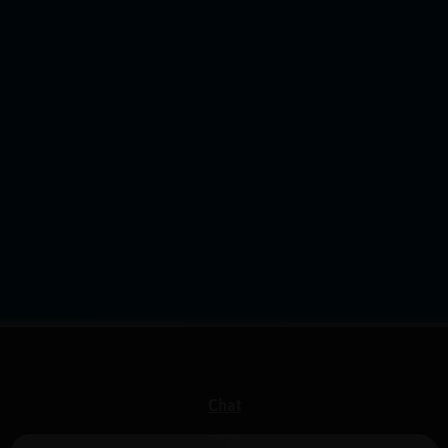
Chat
Foro