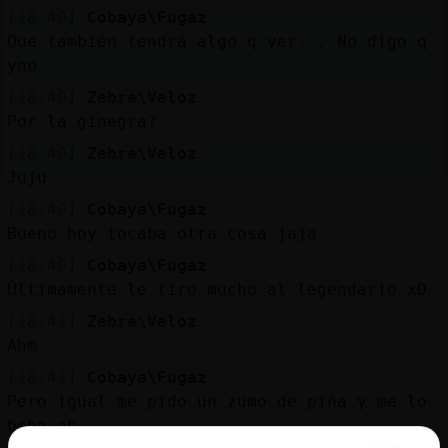
[18:40]
Cobaya\Fugaz
Que también tendrá algo q ver... No digo q
yno
[18:40]
Zebra\Veloz
Por la ginegra?
[18:40]
Zebra\Veloz
Juju
[18:40]
Cobaya\Fugaz
Bueno hoy tocaba otra cosa jaja
[18:40]
Cobaya\Fugaz
Últimamente le tiro mucho al legendario xD
[18:41]
Zebra\Veloz
Ahm
[18:41]
Cobaya\Fugaz
Pero igual me pido un zumo de piña y me lo
bebo eh