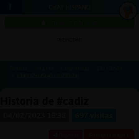
CHAT HISPANO
¡Chatea sin publicidad!
PUBLICIDAD
Iniciar
sesión
Portada
Historias
Canal #cadiz
2023-02-04
63df012ebf5b4115d2306fdf
¡Chatea
sin
publici
Historia de #cadiz
04/02/2023 18:38
697 visitas
Crear
una
Reportar
Historia anterior
cuenta