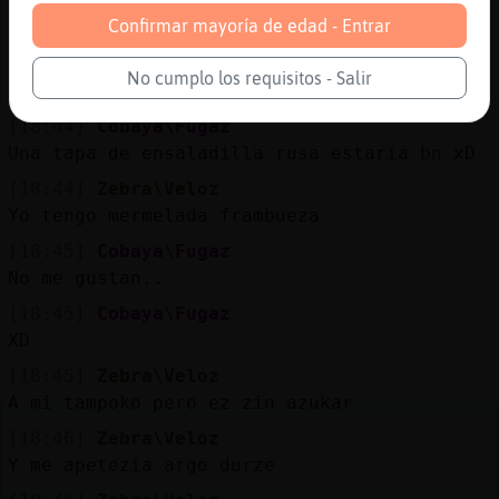
[18:42]
Cobaya\Fugaz
Confirmar mayoría de edad - Entrar
Jaa
[18:44]
Cobaya\Fugaz
No cumplo los requisitos - Salir
Buho}Paciente: yo busco algo
[18:44]
Cobaya\Fugaz
Una tapa de ensaladilla rusa estaría bn xD
[18:44]
Zebra\Veloz
Yo tengo mermelada frambueza
[18:45]
Cobaya\Fugaz
No me gustan..
[18:45]
Cobaya\Fugaz
XD
[18:45]
Zebra\Veloz
A mi tampoko pero ez zin azukar
[18:46]
Zebra\Veloz
Y me apetezia argo durze