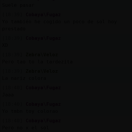
Mis
Suele pasar
blogs
[18:39]
Cobaya\Fugaz
Yo también he cogido un poco de sol hoy
prestado
Mis
[18:39]
Cobaya\Fugaz
foros
XD
[18:39]
Zebra\Veloz
Pero tao to la tardezita
Registr
[18:39]
Zebra\Veloz
un
La nariz colora
canal
[18:40]
Cobaya\Fugaz
Jaaa
[18:40]
Cobaya\Fugaz
Yo tmbn toy colorao
Más
gestion
[18:40]
Cobaya\Fugaz
Pero no x el sol