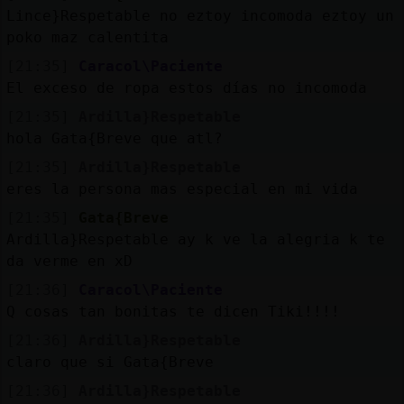
Lince}Respetable no eztoy incomoda eztoy un
poko maz calentita
[21:35]
Caracol\Paciente
El exceso de ropa estos días no incomoda
[21:35]
Ardilla}Respetable
hola Gata{Breve que atl?
[21:35]
Ardilla}Respetable
eres la persona mas especial en mi vida
[21:35]
Gata{Breve
Ardilla}Respetable ay k ve la alegria k te
da verme en xD
[21:36]
Caracol\Paciente
Q cosas tan bonitas te dicen Tiki!!!!
[21:36]
Ardilla}Respetable
claro que si Gata{Breve
[21:36]
Ardilla}Respetable