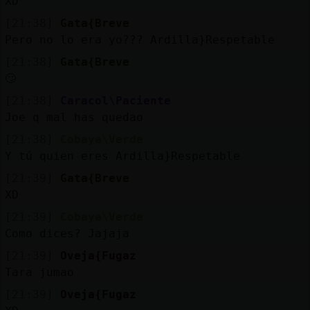
XD
[21:38]
Gata{Breve
Pero no lo era yo??? Ardilla}Respetable
[21:38]
Gata{Breve
🙄
[21:38]
Caracol\Paciente
Joe q mal has quedao
[21:38]
Cobaya\Verde
Y tú quien eres Ardilla}Respetable
[21:39]
Gata{Breve
XD
[21:39]
Cobaya\Verde
Como dices? Jajaja
[21:39]
Oveja{Fugaz
Tara jumao
[21:39]
Oveja{Fugaz