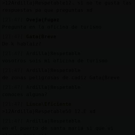
˃12Ardilla}Respetableۃ12 si no te gusta las
respuestas pa que preguntas xd
[21:47]
Oveja{Fugaz
Pregunta en la oficina de turismo
[21:47]
Gata{Breve
De k hablaiz?
[21:47]
Ardilla}Respetable
vosotros sois mi oficina de turismo
[21:47]
Ardilla}Respetable
de zonas peligrosas de cadiz Gata{Breve
[21:47]
Ardilla}Respetable
conoces alguna?
[21:47]
Lince\Eficiente
˃12Ardilla}Respetableۃ12 50E xd
[21:47]
Ardilla}Respetable
en el puerto de santa maria si que vi