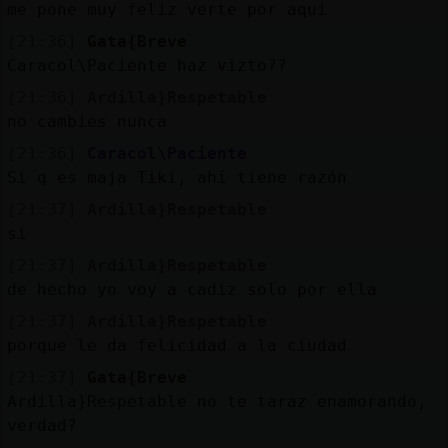
me pone muy feliz verte por aqui
[21:36]
Gata{Breve
Caracol\Paciente haz vizto??
[21:36]
Ardilla}Respetable
no cambies nunca
[21:36]
Caracol\Paciente
Si q es maja Tiki, ahí tiene razón
[21:37]
Ardilla}Respetable
si
[21:37]
Ardilla}Respetable
de hecho yo voy a cadiz solo por ella
[21:37]
Ardilla}Respetable
porque le da felicidad a la ciudad
[21:37]
Gata{Breve
Ardilla}Respetable no te taraz enamorando,
verdad?