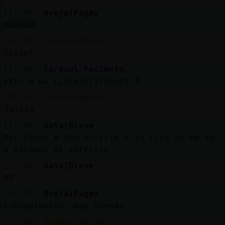
[21:40]
Oveja{Fugaz
🙆🙆🙆🙆
[21:40]
Cobaya\Verde
Quién?
[21:40]
Caracol\Paciente
Esto q es Lince\Eficiente ?
[21:40]
Cobaya\Verde
Jajaja
[21:40]
Gata{Breve
Por favor k con el frio y la riza ze me va
a ezcapar el xorrillo
[21:40]
Gata{Breve
XD
[21:40]
Oveja{Fugaz
Cobaya\Verde: muy buenas
[21:40]
Cobaya\Verde