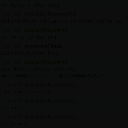
lo dices x algo será
[21:45]
Ardilla}Respetable
Cobaya\Verde contigo no se puede hablar xd
[21:45]
Lince\Eficiente
ya no es lo que era
[21:45]
AvestruzTenaz
Lince\Eficiente holi ^^
[21:45]
Lince\Eficiente
esa AvestruzTenaz wena ahi
MuaCk@@@@sSsSs!!....MuaCk@@@@sSsSs!!
[21:45]
Ardilla}Respetable
tus soluciones es
[21:45]
Ardilla}Respetable
no vayas
[21:45]
Ardilla}Respetable
no vengas