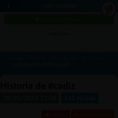
CHAT HISPANO
¡Chatea sin publicidad!
PUBLICIDAD
Iniciar
sesión
Portada
Historias
Canal #cadiz
2023-01-28
63d5c6b2781c69094a6a7b3b
¡Chatea
sin
publici
Historia de #cadiz
28/01/2023 21:30
742 visitas
Crear
una
Reportar
Historia anterior
cuenta