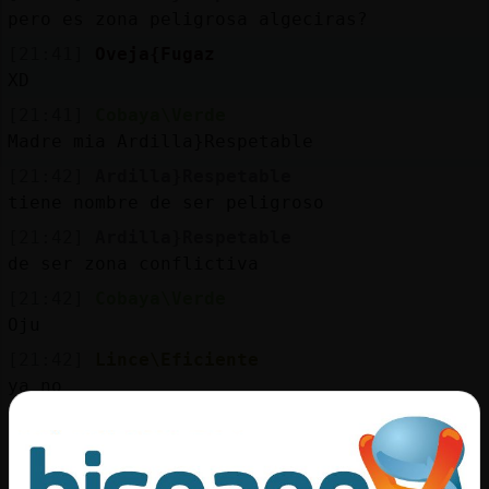
pero es zona peligrosa algeciras?
[21:41]
Oveja{Fugaz
XD
[21:41]
Cobaya\Verde
Madre mia Ardilla}Respetable
[21:42]
Ardilla}Respetable
tiene nombre de ser peligroso
[21:42]
Ardilla}Respetable
de ser zona conflictiva
[21:42]
Cobaya\Verde
Oju
[21:42]
Lince\Eficiente
ya no
[21:42]
Cobaya\Verde
Otro pirao de la catana
[21:42]
Ardilla}Respetable