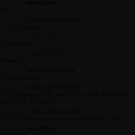
[21:37]
Gata{Breve
XD
[21:37]
Ardilla}Respetable
a la provincia
[21:37]
Cobaya\Verde
Chilanero45
[21:37]
Cobaya\Verde
Peperoni
[21:37]
Caracol\Paciente
Cobaya\Verde :*
[21:37]
Ardilla}Respetable
hola Cobaya\Verde que tal? estoy muy feliz
de verte por aqui
[21:38]
Ardilla}Respetable
eres la persona mas especial en mi vida
[21:38]
Gata{Breve