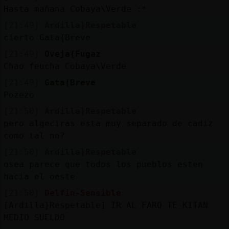
Hasta mañana Cobaya\Verde :*
[21:49]
Ardilla}Respetable
cierto Gata{Breve
[21:49]
Oveja{Fugaz
Chao feucha Cobaya\Verde
[21:49]
Gata{Breve
Pozezo
[21:50]
Ardilla}Respetable
pero algeciras esta muy separado de cadiz
como tal no?
[21:50]
Ardilla}Respetable
osea parece que todos los pueblos esten
hacia el oeste
[21:50]
Delfin-Sensible
[Ardilla}Respetable] IR AL FARO TE KITAN
MEDIO SUELDO