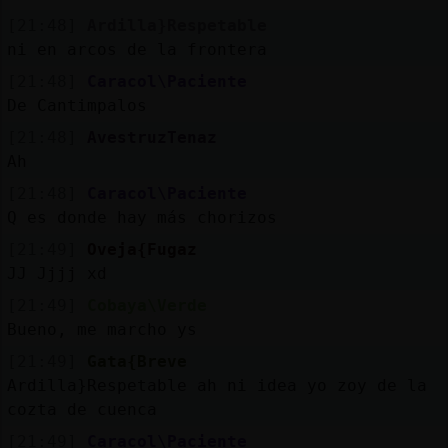
[21:48]
Ardilla}Respetable
ni en arcos de la frontera
[21:48]
Caracol\Paciente
De Cantimpalos
[21:48]
AvestruzTenaz
Ah
[21:48]
Caracol\Paciente
Q es donde hay más chorizos
[21:49]
Oveja{Fugaz
JJ Jjjj xd
[21:49]
Cobaya\Verde
Bueno, me marcho ys
[21:49]
Gata{Breve
Ardilla}Respetable ah ni idea yo zoy de la
cozta de cuenca
[21:49]
Caracol\Paciente