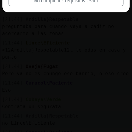
No cumplo los requisitos - Salir
[21:44]
Cobaya\Verde
Y punto
[21:44]
Ardilla}Respetable
preguntaba para cuando vaya a cadiz no
acercarme a las zonas
[21:44]
Lince\Eficiente
˃12Ardilla}Respetableۃ12 te qdas en casa y
punto
[21:44]
Oveja{Fugaz
Pero ya no es chungo ese barrio, o eso creo
[21:44]
Caracol\Paciente
Eso
[21:44]
Cobaya\Verde
Contrata un segurata
[21:44]
Ardilla}Respetable
no Lince\Eficiente