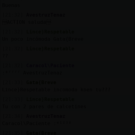
Mis
Buenas
blogs
[21:32]
AvestruzTenaz
ACTION saluda
[21:32]
Lince}Respetable
Mis
Un poco incómoda Gata{Breve
foros
[21:32]
Lince}Respetable
??
[21:32]
Caracol\Paciente
Registr
:*⁷⁷⁷⁷ AvestruzTenaz
un
[21:33]
Gata{Breve
canal
Lince}Respetable incomoda koen tu???
[21:33]
Lince}Respetable
Tu con 2 pares de calcetines
Más
[21:34]
AvestruzTenaz
gestion
Caracol\Paciente :*¹²³⁴
[21:35]
Gata{Breve