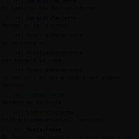
[21:44]
Caracol\Paciente
En Cádiz no hay barrios chungos
[21:44]
Caracol\Paciente
Aunque no te lo creas
[21:44]
Ardilla}Respetable
en valencia si
[21:44]
Ardilla}Respetable
por ejemplo la coma
[21:44]
Ardilla}Respetable
si vas alli es muy probable que acabes
desnudo
[21:44]
Cobaya\Verde
Quédate en Valencia
[21:44]
Lince\Eficiente
˃12Ardilla}Respetableۃ12 mentira...
[21:45]
Oveja{Fugaz
Me dijeron que antes si lo era, pero si tu