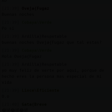
XD
[21:39]
Oveja{Fugaz
Buenas noches
[21:39]
Cobaya\Verde
Po si
[21:39]
Ardilla}Respetable
buenas noches Oveja{Fugaz que tal estas?
[21:39]
Cobaya\Verde
Hola Oveja{Fugaz
[21:39]
Ardilla}Respetable
yo muy feliz de verte por aqui, porque de
hecho eres la persona mas especial de mi
vida
[21:39]
Lince\Eficiente
O.o
[21:40]
Gata{Breve
😂🤣😂🤣😂🤣