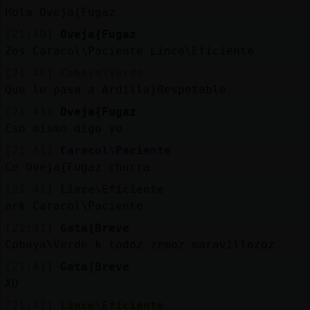
Hola Oveja{Fugaz
[21:40]
Oveja{Fugaz
Zos Caracol\Paciente Lince\Eficiente
[21:40]
Cobaya\Verde
Que le pasa a Ardilla}Respetable
[21:41]
Oveja{Fugaz
Eso mismo digo yo
[21:41]
Caracol\Paciente
Ce Oveja{Fugaz churra
[21:41]
Lince\Eficiente
erk Caracol\Paciente
[21:41]
Gata{Breve
Cobaya\Verde k todoz zemoz maravillozoz
[21:41]
Gata{Breve
XD
[21:41]
Lince\Eficiente