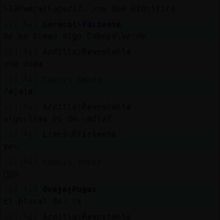
˃12Oveja{Fugazۃ12 zos que significa
[21:41]
Caracol\Paciente
Se ha tomao algo Cobaya\Verde
[21:41]
Ardilla}Respetable
una duda
[21:41]
Cobaya\Verde
Jajaja
[21:41]
Ardilla}Respetable
algeciras es de cadiz?
[21:41]
Lince\Eficiente
yes
[21:41]
Cobaya\Verde
🤦🏻‍♀️
[21:41]
Oveja{Fugaz
El plural de: ce
[21:41]
Ardilla}Respetable