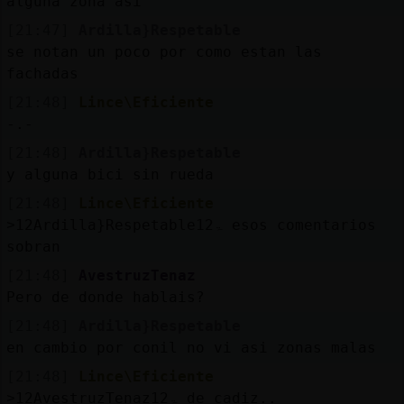
alguna zona asi
[21:47]
Ardilla}Respetable
se notan un poco por como estan las
fachadas
[21:48]
Lince\Eficiente
-.-
[21:48]
Ardilla}Respetable
y alguna bici sin rueda
[21:48]
Lince\Eficiente
˃12Ardilla}Respetableۃ12 esos comentarios
sobran
[21:48]
AvestruzTenaz
Pero de donde hablais?
[21:48]
Ardilla}Respetable
en cambio por conil no vi asi zonas malas
[21:48]
Lince\Eficiente
˃12AvestruzTenazۃ12 de cadiz..