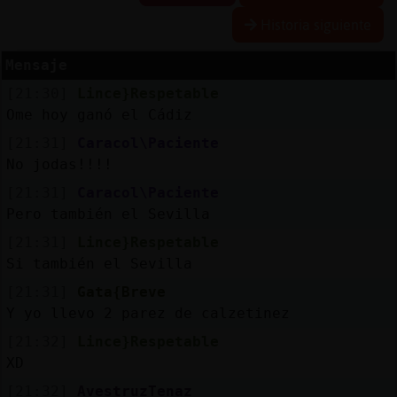
Historia siguiente
Mensaje
Reserva
[21:30]
Lince}Respetable
alias
Ome hoy ganó el Cádiz
[21:31]
Caracol\Paciente
No jodas!!!!
Actuali
[21:31]
Caracol\Paciente
contras
Pero también el Sevilla
[21:31]
Lince}Respetable
Si también el Sevilla
Actuali
[21:31]
Gata{Breve
IP
Y yo llevo 2 parez de calzetinez
virtual
[21:32]
Lince}Respetable
XD
[21:32]
AvestruzTenaz