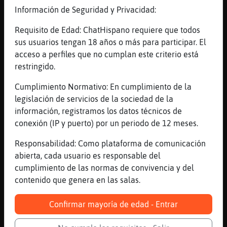
o me equivoco
Información de Seguridad y Privacidad:
[21:43]
Cobaya\Verde
Requisito de Edad: ChatHispano requiere que todos
No vayas y punto
sus usuarios tengan 18 años o más para participar. El
[21:43]
Ardilla}Respetable
acceso a perfiles que no cumplan este criterio está
pero te das cuenta de lo que estas diciendo
restringido.
[21:43]
Ardilla}Respetable
Cumplimiento Normativo: En cumplimiento de la
como no voy a ir si no se si es conflitivo
legislación de servicios de la sociedad de la
o no
información, registramos los datos técnicos de
[21:43]
Ardilla}Respetable
conexión (IP y puerto) por un periodo de 12 meses.
xd
Responsabilidad: Como plataforma de comunicación
[21:43]
Caracol\Paciente
abierta, cada usuario es responsable del
Cerro del moro
cumplimiento de las normas de convivencia y del
[21:43]
Oveja{Fugaz
contenido que genera en las salas.
Ea
[21:43]
Cobaya\Verde
Confirmar mayoría de edad - Entrar
Que no vayas