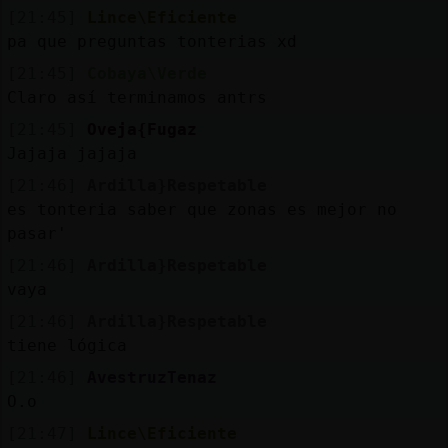
[21:45]
Lince\Eficiente
pa que preguntas tonterias xd
[21:45]
Cobaya\Verde
Claro así terminamos antrs
[21:45]
Oveja{Fugaz
Jajaja jajaja
[21:46]
Ardilla}Respetable
es tonteria saber que zonas es mejor no
pasar'
[21:46]
Ardilla}Respetable
vaya
[21:46]
Ardilla}Respetable
tiene lógica
[21:46]
AvestruzTenaz
O.o
[21:47]
Lince\Eficiente