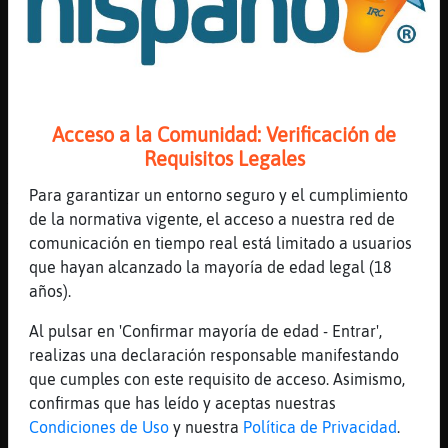
que zonas diriais que son asi algo
conflictivas en cadiz?
[21:42]
Oveja{Fugaz
El moro
[21:42]
Caracol\Paciente
Acceso a la Comunidad: Verificación de
Es un paraíso de convivencia entre culturas
Requisitos Legales
[21:43]
Cobaya\Verde
Para garantizar un entorno seguro y el cumplimiento
Todas las ciudades tiene zonas conflictivas
de la normativa vigente, el acceso a nuestra red de
[21:43]
Ardilla}Respetable
comunicación en tiempo real está limitado a usuarios
por eso pregunto
que hayan alcanzado la mayoría de edad legal (18
años).
[21:43]
Ardilla}Respetable
que zonas son
Al pulsar en 'Confirmar mayoría de edad - Entrar',
[21:43]
Ardilla}Respetable
realizas una declaración responsable manifestando
para no ir xd
que cumples con este requisito de acceso. Asimismo,
confirmas que has leído y aceptas nuestras
[21:43]
Oveja{Fugaz
Condiciones de Uso
y nuestra
Política de Privacidad
.
Chilanero45, el moro es un barrio de Cádiz