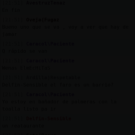
[21:51]
AvestruzTenaz
En fin
[21:51]
Oveja{Fugaz
Bueno uno que se va , voy a ver que hay de
jamar
[21:51]
Caracol\Paciente
Q rápido se van
[21:51]
Caracol\Paciente
Wenas ElmEcHiTaS
[21:51]
Ardilla}Respetable
Delfin-Sensible el faro es un barrio?
[21:51]
Caracol\Paciente
Yo estoy en bañador de palmeras con la
toalla listo pa ir
[21:51]
Delfin-Sensible
un reataurante