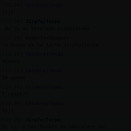
[23:24]
Culebra}Tenaz
Jiji
[23:24]
Jirafa}Torpe
No te as enterado elquelosabe
[23:24]
Buho}SinRespeto
lo bueno es la tarta Jirafa}Torpe
[23:24]
Culebra}Tenaz
Nooooo
[23:24]
Culebra}Tenaz
De queee
[23:24]
Culebra}Tenaz
T casas??
[23:24]
Culebra}Tenaz
Jiji
[23:24]
Jirafa}Torpe
Si si, y los Donuts de chocolate del