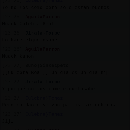
[23:26]
Culebra}Tenaz
Yo no los como pero se q estan buenos
[23:26]
AguilaMarron
Muack Culebra-Real
[23:26]
Jirafa}Torpe
Lo haré elquelosabe
[23:26]
AguilaMarron
Muack kanon_
[23:27]
Buho}SinRespeto
[[Culebra-Real]] un dia es un dia ni񡡡
[23:27]
Jirafa}Torpe
Y porqué no los come elquelosabe
[23:27]
Culebra}Tenaz
Pero cuidao q se van pa las cartucheras
[23:27]
Culebra}Tenaz
Jiji