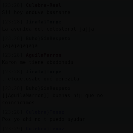
[23:28]
Culebra-Real
Sii hoy anduve bastante
[23:28]
Jirafa}Torpe
La avenida del colesterol jajja
[23:28]
Buho}SinRespeto
jajajajajaja
[23:28]
AguilaMarron
Karon_me tiene abadonada
[23:28]
Jirafa}Torpe
. elquelosabe qué perezita
[23:28]
Buho}SinRespeto
[[AguilaMarron]] buenas ni񡡡 que no
coincidimos
[23:28]
Culebra}Tenaz
Pos yo ahi no t puedo ayudar
[23:29]
Culebra}Tenaz