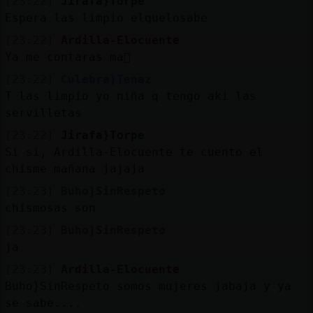
[23:22]
Jirafa}Torpe
Espera las limpio elquelosabe
[23:22]
Ardilla-Elocuente
Ya me contaras ma񡮡
[23:22]
Culebra}Tenaz
T las limpio yo niña q tengo aki las
servilletas
[23:22]
Jirafa}Torpe
Si si, Ardilla-Elocuente te cuento el
chisme mañana jajaja
[23:23]
Buho}SinRespeto
chismosas son
[23:23]
Buho}SinRespeto
ja
[23:23]
Ardilla-Elocuente
Buho}SinRespeto somos mujeres jabaja y ya
se sabe....