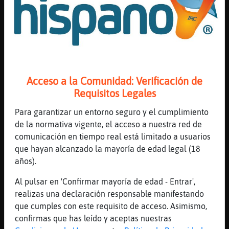
El q entendiste
[23:30]
Jirafa}Torpe
El que y tú de dónde eres?
[23:30]
Jirafa}Torpe
Culebra}Tenaz*
[23:31]
Ardilla-Elocuente
Acceso a la Comunidad: Verificación de
Q son los jereles
Requisitos Legales
[23:31]
Culebra-Real
Para garantizar un entorno seguro y el cumplimiento
Jerez
de la normativa vigente, el acceso a nuestra red de
[23:31]
Culebra}Tenaz
comunicación en tiempo real está limitado a usuarios
Jerezana me parece mentira....
que hayan alcanzado la mayoría de edad legal (18
años).
[23:31]
Gallina_ConTimidez
hasts mañans a todos
Al pulsar en 'Confirmar mayoría de edad - Entrar',
[23:31]
Jirafa}Torpe
realizas una declaración responsable manifestando
Kimeraa jerez
que cumples con este requisito de acceso. Asimismo,
confirmas que has leído y aceptas nuestras
[23:31]
Culebra-Real