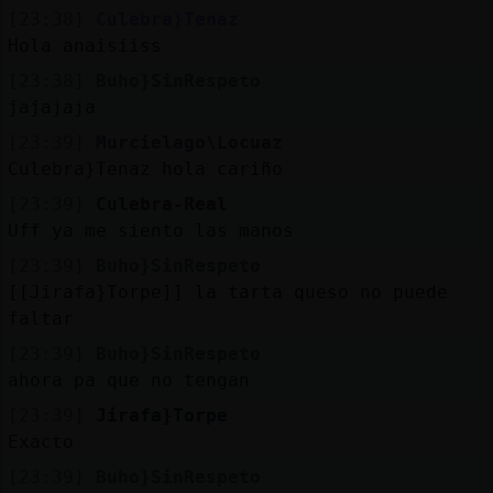
[23:38]
Culebra}Tenaz
Hola anaisiiss
[23:38]
Buho}SinRespeto
jajajaja
[23:39]
Murcielago\Locuaz
Culebra}Tenaz hola cariño
[23:39]
Culebra-Real
Uff ya me siento las manos
[23:39]
Buho}SinRespeto
[[Jirafa}Torpe]] la tarta queso no puede
faltar
[23:39]
Buho}SinRespeto
ahora pa que no tengan
[23:39]
Jirafa}Torpe
Exacto
[23:39]
Buho}SinRespeto