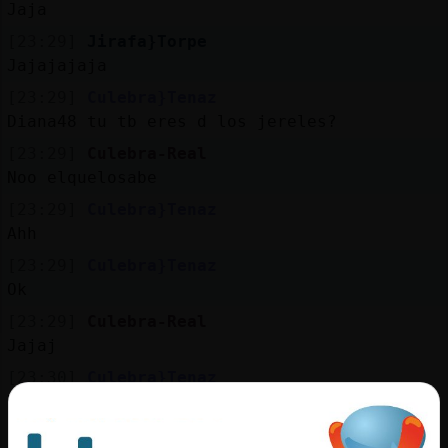
Jaja
[23:29]
Jirafa}Torpe
Jajajajaja
[23:29]
Culebra}Tenaz
Diana48 tu tb eres d los jereles?
[23:29]
Culebra-Real
Noo elquelosabe
[23:29]
Culebra}Tenaz
Ahh
[23:29]
Culebra}Tenaz
Ok
[23:29]
Culebra-Real
Jajaj
[23:30]
Culebra}Tenaz
No se entendi mal
[23:30]
Culebra-Real