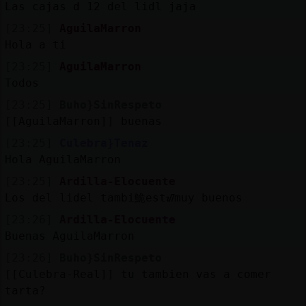
Las cajas d 12 del lidl jaja
[23:25]
AguilaMarron
Hola a ti
[23:25]
AguilaMarron
Todos
[23:25]
Buho}SinRespeto
[[AguilaMarron]] buenas
[23:25]
Culebra}Tenaz
Hola AguilaMarron
[23:25]
Ardilla-Elocuente
Los del lidel tambi鮠estᮠmuy buenos
[23:26]
Ardilla-Elocuente
Buenas AguilaMarron
[23:26]
Buho}SinRespeto
[[Culebra-Real]] tu tambien vas a comer
tarta?