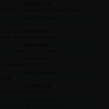
[23:23]
Jirafa}Torpe
No todo tiene que ser bueno jajaja
[23:23]
Buho}SinRespeto
jajajajaja
[23:23]
Jirafa}Torpe
Algo malo hay que tener
[23:23]
Culebra-Real
Es q todo va a ser bueno
[23:23]
Culebra}Tenaz
Me perdio algo??
[23:23]
Buho}SinRespeto
anda
[23:24]
Jirafa}Torpe
Culebra}Tenaz porqué?
[23:24]
Culebra}Tenaz
Porque no me entero d na