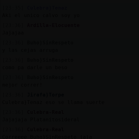
[23:35]
Culebra}Tenaz
Aki el unico calvo soy yo
[23:36]
Ardilla-Elocuente
Jajajaa
[23:36]
Buho}SinRespeto
y las cejas arruga
[23:36]
Buho}SinRespeto
como pa darle un beso
[23:36]
Buho}SinRespeto
mejor correr!
[23:36]
Jirafa}Torpe
Culebra}Tenaz eso se llama suerte
[23:36]
Culebra-Real
Jajajaja Platanitosideral
[23:36]
Culebra-Real
Correeee Buho}SinRespeto jaja