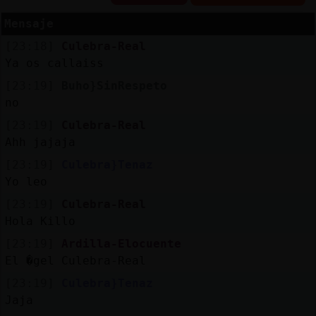
Mensaje
R
e
s
e
r
v
a
lia
s
r a
[23:18]
Culebra-Real
Ya os callaiss
[23:19]
Buho}SinRespeto
A
c
tu
a
liz
r
o
n
tr
a
s
e
ñ
a
no
a
c
[23:19]
Culebra-Real
Ahh jajaja
[23:19]
Culebra}Tenaz
A
c
tu
a
liz
a
ir
tu
a
Yo leo
r IP
[23:19]
Culebra-Real
v
l
Hola Killo
[23:19]
Ardilla-Elocuente
El �gel Culebra-Real
M
is
lo
g
s
b
[23:19]
Culebra}Tenaz
Jaja