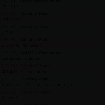
[23:21]
Ardilla-Elocuente
Jaajaja
[23:21]
Culebra-Real
Jajajaja
[23:21]
Culebra}Tenaz
Irala
[23:21]
Culebra-Real
Ejava tu tb lees?
[23:21]
Ardilla-Elocuente
Salibando m᳠bien
[23:21]
Culebra}Tenaz
Chiquilla las babas
[23:22]
Jirafa}Torpe
Kimeraa siii, solo de pensarlo
[23:22]
Culebra}Tenaz
D qces?