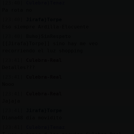
[23:40]
Culebra}Tenaz
Pa rota no
[23:40]
Jirafa}Torpe
Eso siempre Ardilla-Elocuente
[23:40]
Buho}SinRespeto
[[Jirafa}Torpe]] sino hay me veo
recorriendo el luz shopping
[23:41]
Culebra-Real
Detalles???
[23:41]
Culebra-Real
Nooo
[23:41]
Culebra-Real
Jajaja
[23:41]
Jirafa}Torpe
Diana48 día movidito
[23:41]
Culebra}Tenaz