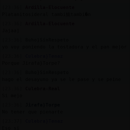
[23:36]
Ardilla-Elocuente
Platanitosideral tambi鮠tambi�n
[23:36]
Ardilla-Elocuente
Jajaaj
[23:36]
Buho}SinRespeto
yo voy poniendo la tostadora y el pan mejor
[23:36]
Culebra}Tenaz
Porque Jirafa}Torpe?
[23:36]
Buho}SinRespeto
hago el desayuno ya se le pase y se peine
[23:36]
Culebra-Real
Si mejo
[23:36]
Jirafa}Torpe
No tener que pienarte
[23:37]
Culebra}Tenaz
Eso si