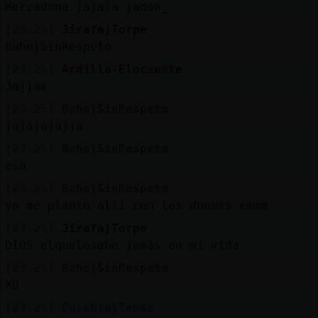
Mercadona jajaja janon_
[23:25]
Jirafa}Torpe
Buho}SinRespeto
[23:25]
Ardilla-Elocuente
Jajjaa
[23:25]
Buho}SinRespeto
jajajajajja
[23:25]
Buho}SinRespeto
eso
[23:25]
Buho}SinRespeto
yo me planto alli con los donuts emmm
[23:25]
Jirafa}Torpe
DIOS elquelosabe jamás en mi vida
[23:25]
Buho}SinRespeto
XD
[23:25]
Culebra}Tenaz