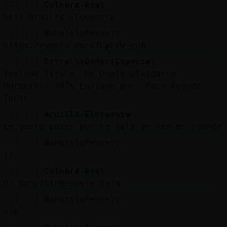
[23:19]
Culebra-Real
Siii Ardilla-Elocuente
M
is
r
o
s
fo
[23:19]
Buho}SinRespeto
https://youtu.be/47EpEVW-qnA
[23:19]
EstrellaDeMar{Especial
R
e
g
s
r
a
r
n
a
n
a
YouTube Titulo: Me Duele Olvidarte
Duración: 3M7S Enviado por: Paco Aguado -
Topic
[23:19]
Ardilla-Elocuente
Le gusta pasar por la Sala de vez en cuando
[23:20]
Buho}SinRespeto
))
[23:20]
Culebra-Real
Dj Buho}SinRespeto jaja
[23:20]
Buho}SinRespeto
ole