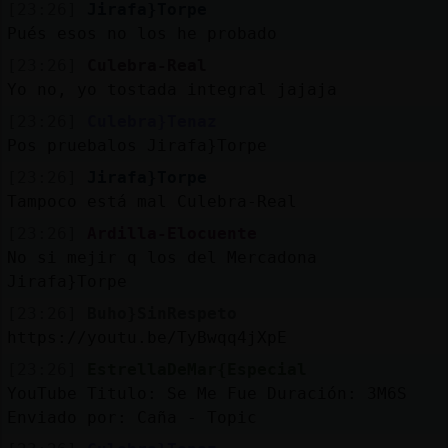
[23:26]
Jirafa}Torpe
Pués esos no los he probado
[23:26]
Culebra-Real
Yo no, yo tostada integral jajaja
[23:26]
Culebra}Tenaz
Pos pruebalos Jirafa}Torpe
[23:26]
Jirafa}Torpe
Tampoco está mal Culebra-Real
[23:26]
Ardilla-Elocuente
No si mejir q los del Mercadona
Jirafa}Torpe
[23:26]
Buho}SinRespeto
https://youtu.be/TyBwqq4jXpE
[23:26]
EstrellaDeMar{Especial
YouTube Titulo: Se Me Fue Duración: 3M6S
Enviado por: Caña - Topic