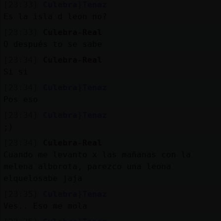
[23:33]
Culebra}Tenaz
Es la isla d leon no?
[23:33]
Culebra-Real
Q después to se sabe
[23:34]
Culebra-Real
Si si
[23:34]
Culebra}Tenaz
Pos eso
[23:34]
Culebra}Tenaz
;)
[23:34]
Culebra-Real
Cuando me levanto x las mañanas con la
melena alborota, parezco una leona
elquelosabe jaja
[23:35]
Culebra}Tenaz
Ves.. Eso me mola