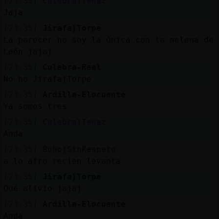
[23:35]
Culebra}Tenaz
Jaja
[23:35]
Jirafa}Torpe
La parecer no soy la única con la melena de
León jajaj
[23:35]
Culebra-Real
No no Jirafa}Torpe
[23:35]
Ardilla-Elocuente
Ya somos tres
[23:35]
Culebra}Tenaz
Anda
[23:35]
Buho}SinRespeto
a lo afro recien levanta
[23:35]
Jirafa}Torpe
Qué alivio jajaj
[23:35]
Ardilla-Elocuente
Anda