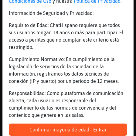
Condiciones de Uso
y nuestra
Política de Privacidad
.
Ejava chaooo
[23:31]
Culebra}Tenaz
Información de Seguridad y Privacidad:
Lo has olvidao?
Requisito de Edad: ChatHispano requiere que todos
[23:31]
Ardilla-Elocuente
sus usuarios tengan 18 años o más para participar. El
Ah vale
acceso a perfiles que no cumplan este criterio está
[23:31]
Jirafa}Torpe
restringido.
Culebra}Tenaz tengo alzheimer
Cumplimiento Normativo: En cumplimiento de la
[23:31]
Culebra-Real
legislación de servicios de la sociedad de la
Yo no se tampoco
información, registramos los datos técnicos de
[23:31]
Culebra}Tenaz
conexión (IP y puerto) por un periodo de 12 meses.
Memoria pez
Responsabilidad: Como plataforma de comunicación
[23:31]
Jirafa}Torpe
abierta, cada usuario es responsable del
Ejava hasta mañana descansa
cumplimiento de las normas de convivencia y del
[23:31]
Jirafa}Torpe
contenido que genera en las salas.
Dory soy yo elquelosabe
Confirmar mayoría de edad - Entrar
[23:32]
Culebra}Tenaz