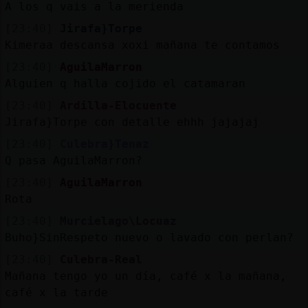
A los q vais a la merienda
[23:40]
Jirafa}Torpe
Kimeraa descansa xoxi mañana te contamos
[23:40]
AguilaMarron
Alguien q halla cojido el catamaran
[23:40]
Ardilla-Elocuente
Jirafa}Torpe con detalle ehhh jajajaj
[23:40]
Culebra}Tenaz
Q pasa AguilaMarron?
[23:40]
AguilaMarron
Rota
[23:40]
Murcielago\Locuaz
Buho}SinRespeto nuevo o lavado con perlan?
[23:40]
Culebra-Real
Mañana tengo yo un día, café x la mañana,
café x la tarde