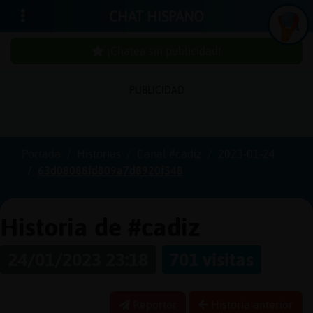
CHAT HISPANO
¡Chatea sin publicidad!
In
ic
ia
r
e
s
ió
n
PUBLICIDAD
s
Portada
Historias
Canal #cadiz
2023-01-24
¡C
h
a
te
a
in
u
b
lic
id
a
d
63d08088fd809a7d8920f348
s
p
!
Historia de #cadiz
C
r
e
a
r
n
a
u
e
n
ta
24/01/2023 23:18
701 visitas
u
c
Reportar
Historia anterior