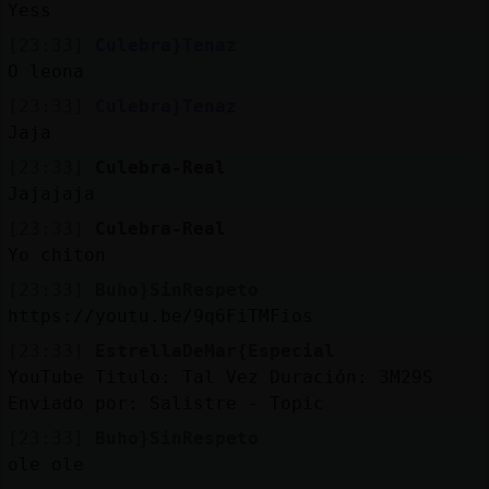
Yess
[23:33]
Culebra}Tenaz
O leona
[23:33]
Culebra}Tenaz
Jaja
[23:33]
Culebra-Real
Jajajaja
[23:33]
Culebra-Real
Yo chiton
[23:33]
Buho}SinRespeto
https://youtu.be/9q6FiTMFios
[23:33]
EstrellaDeMar{Especial
YouTube Titulo: Tal Vez Duración: 3M29S
Enviado por: Salistre - Topic
[23:33]
Buho}SinRespeto
ole ole