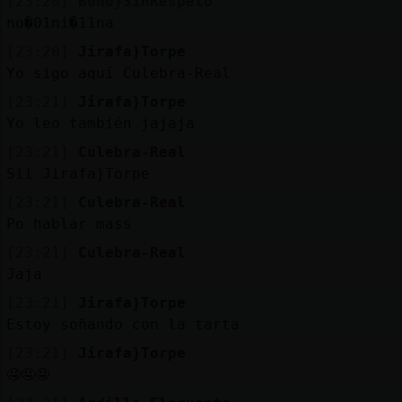
[23:20]
Buho}SinRespeto
no�01ni�11na
[23:20]
Jirafa}Torpe
Yo sigo aquí Culebra-Real
[23:21]
Jirafa}Torpe
Yo leo también jajaja
[23:21]
Culebra-Real
Sii Jirafa}Torpe
[23:21]
Culebra-Real
Po hablar mass
[23:21]
Culebra-Real
Jaja
[23:21]
Jirafa}Torpe
Estoy soñando con la tarta
[23:21]
Jirafa}Torpe
🤤🤤🤤