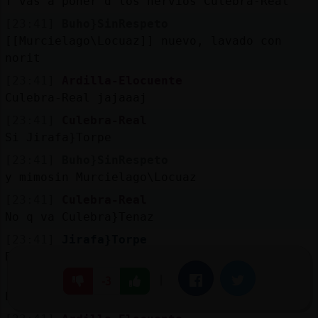
T vas a poner d los nervios Culebra-Real
[23:41]
Buho}SinRespeto
[[Murcielago\Locuaz]] nuevo, lavado con
norit
[23:41]
Ardilla-Elocuente
Culebra-Real jajaaaj
[23:41]
Culebra-Real
Si Jirafa}Torpe
[23:41]
Buho}SinRespeto
y mimosin Murcielago\Locuaz
[23:41]
Culebra-Real
No q va Culebra}Tenaz
[23:41]
Jirafa}Torpe
Buho}SinRespeto jajajaja
[23:41]
Culebra-Real
|
Facebook
Twitter
-3
Es q tengo mucha vida social