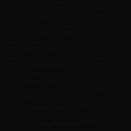
[23:38]
Buho}SinRespeto
te espero en el bar te pido una manzanilla?
[23:38]
Murcielago\Locuaz
Culebra-Real muackkkkkkkkkk mi niña
[23:38]
Murcielago\Locuaz
Buenas noches
[23:38]
Buho}SinRespeto
[[Murcielago\Locuaz]] buenas noches
[23:38]
Jirafa}Torpe
Buho}SinRespeto también la tarta de queso
[23:38]
Culebra-Real
A mi me pides un cafeee déjate manzanilla
[23:38]
Ardilla-Elocuente
Murcielago\Locuaz buenas guapa
[23:38]
Murcielago\Locuaz
Ardilla-Elocuente muackkkkkkkkkk