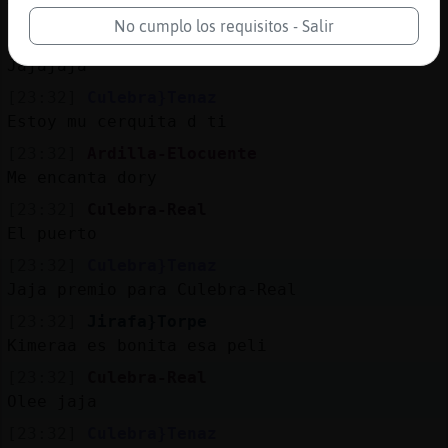
Ya t veo... Axul y amarilla
No cumplo los requisitos - Salir
[23:32]
Ardilla-Elocuente
Jajajaja
[23:32]
Culebra}Tenaz
Estoy mu cerquita d ti
[23:32]
Ardilla-Elocuente
Me encanta dory
[23:32]
Culebra-Real
El puerto
[23:32]
Culebra}Tenaz
Jaja premio para Culebra-Real
[23:32]
Jirafa}Torpe
Kimeraa es bonita esa peli
[23:32]
Culebra-Real
Olee jaja
[23:32]
Culebra}Tenaz