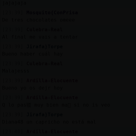
jajajaja
[23:39]
Mosquito{ConPrisa
De tres chocolates omeee
[23:39]
Culebra-Real
Al final me vais a tentar
[23:39]
Jirafa}Torpe
Bueno haber cuál hay
[23:39]
Culebra-Real
Malajesss
[23:39]
Ardilla-Elocuente
Bueno yo os dej󠰯r hoy
[23:39]
Ardilla-Elocuente
Q lo pas驳 muy bien ma񡮡 si no is veo
[23:39]
Jirafa}Torpe
Diana48 un capricho no está mal
[23:40]
Ardilla-Elocuente