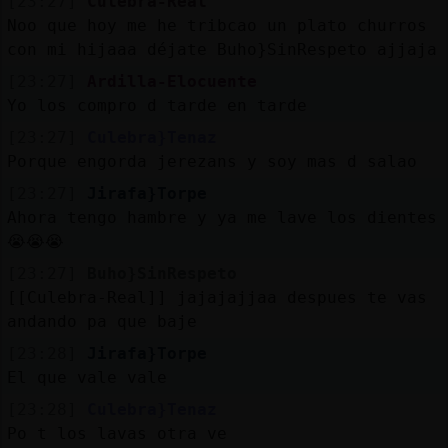
[23:27]
Culebra-Real
Noo que hoy me he tribcao un plato churros
con mi hijaaa déjate Buho}SinRespeto ajjaja
[23:27]
Ardilla-Elocuente
Yo los compro d tarde en tarde
[23:27]
Culebra}Tenaz
Porque engorda jerezans y soy mas d salao
[23:27]
Jirafa}Torpe
Ahora tengo hambre y ya me lave los dientes
😭😭😭
[23:27]
Buho}SinRespeto
[[Culebra-Real]] jajajajjaa despues te vas
andando pa que baje
[23:28]
Jirafa}Torpe
El que vale vale
[23:28]
Culebra}Tenaz
Po t los lavas otra ve