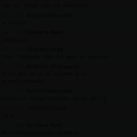
Joe al final son to ventajas
[23:37]
Buho}SinRespeto
a correr
[23:37]
Culebra-Real
Jajajaja
[23:37]
Jirafa}Torpe
Pués también todo lo que te ahorras
[23:37]
Ardilla-Elocuente
Q si ser un q si espuma q si
acondicionador.....
[23:37]
Buho}SinRespeto
mientras tenga piernas no me pilla
[23:38]
Culebra}Tenaz
Jaja
[23:38]
Culebra-Real
Murcielago\Locuaz muaksss