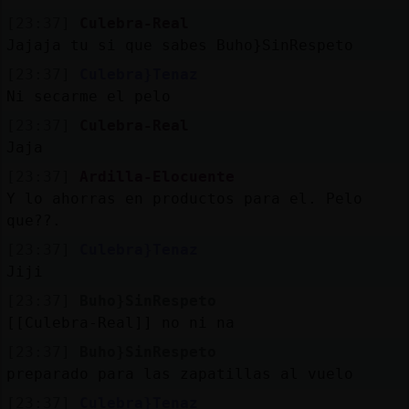
[23:37]
Culebra-Real
Jajaja tu si que sabes Buho}SinRespeto
[23:37]
Culebra}Tenaz
Ni secarme el pelo
[23:37]
Culebra-Real
Jaja
[23:37]
Ardilla-Elocuente
Y lo ahorras en productos para el. Pelo
que??.
[23:37]
Culebra}Tenaz
Jiji
[23:37]
Buho}SinRespeto
[[Culebra-Real]] no ni na
[23:37]
Buho}SinRespeto
preparado para las zapatillas al vuelo
[23:37]
Culebra}Tenaz