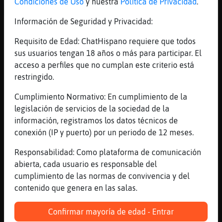
[20:25]
MapacheDelMonton
Condiciones de Uso
y nuestra
Política de Privacidad
.
Me ze namoraaa
Información de Seguridad y Privacidad:
[20:25]
CaballitoDeMar}Locuaz
Buho-Naranjav que te pasa
Requisito de Edad: ChatHispano requiere que todos
sus usuarios tengan 18 años o más para participar. El
[20:25]
CaballitoDeMar}Locuaz
acceso a perfiles que no cumplan este criterio está
[Buho-Naranja]
restringido.
[20:25]
Buho-Naranja
CaballitoDeMar}Locuaz a mi naaaaa
Cumplimiento Normativo: En cumplimiento de la
legislación de servicios de la sociedad de la
[20:25]
CaballitoDeMar}Locuaz
información, registramos los datos técnicos de
por que flipas
conexión (IP y puerto) por un periodo de 12 meses.
[20:25]
CaballitoDeMar}Locuaz
justo lo dices cuando entro
Responsabilidad: Como plataforma de comunicación
abierta, cada usuario es responsable del
[20:25]
Buho-Naranja
cumplimiento de las normas de convivencia y del
toy viendo la tele
contenido que genera en las salas.
[20:25]
Buho-Naranja
nooooo
Confirmar mayoría de edad - Entrar