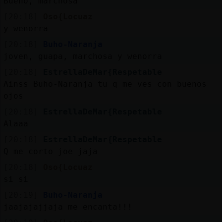
Bueno, marchosa
[20:18]
Oso{Locuaz
y wenorra
[20:18]
Buho-Naranja
joven, guapa, marchosa y wenorra
[20:18]
EstrellaDeMar{Respetable
Ainss Buho-Naranja tu q me ves con buenos
ojos
[20:18]
EstrellaDeMar{Respetable
Alaaa
[20:18]
EstrellaDeMar{Respetable
Q me corto joe jaja
[20:18]
Oso{Locuaz
si si
[20:19]
Buho-Naranja
jaajajajjaja me encanta!!!