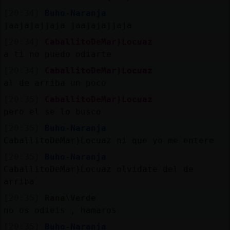
[20:34]
Buho-Naranja
jaajajajjaja jaajajajjaja
[20:34]
CaballitoDeMar}Locuaz
a ti no puedo odiarte
[20:34]
CaballitoDeMar}Locuaz
al de arriba un poco
[20:35]
CaballitoDeMar}Locuaz
pero el se lo busco
[20:35]
Buho-Naranja
CaballitoDeMar}Locuaz ni que yo me entere
[20:35]
Buho-Naranja
CaballitoDeMar}Locuaz olvidate del de
arriba
[20:35]
Rana\Verde
no os odieis , hamaros
[20:35]
Buho-Naranja