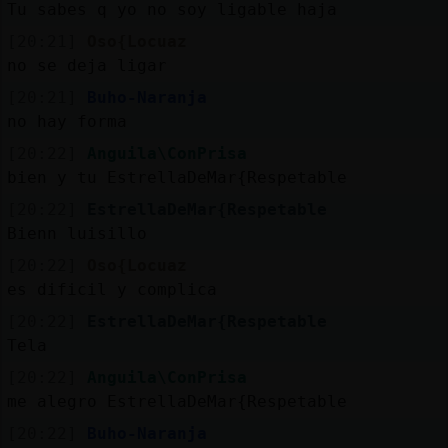
Tu sabes q yo no soy ligable haja
[20:21]
Oso{Locuaz
no se deja ligar
[20:21]
Buho-Naranja
no hay forma
[20:22]
Anguila\ConPrisa
bien y tu EstrellaDeMar{Respetable
[20:22]
EstrellaDeMar{Respetable
Bienn luisillo
[20:22]
Oso{Locuaz
es dificil y complica
[20:22]
EstrellaDeMar{Respetable
Tela
[20:22]
Anguila\ConPrisa
me alegro EstrellaDeMar{Respetable
[20:22]
Buho-Naranja