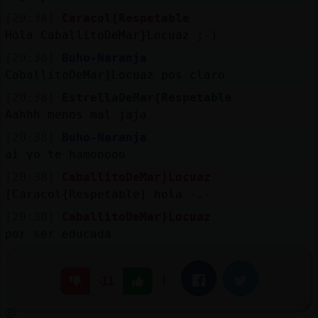
[20:38]
Caracol{Respetable
Hola CaballitoDeMar}Locuaz ;-)
[20:38]
Buho-Naranja
CaballitoDeMar}Locuaz pos claro
[20:38]
EstrellaDeMar{Respetable
Aahhh menos mal jaja
[20:38]
Buho-Naranja
ai yo te hamooooo
[20:38]
CaballitoDeMar}Locuaz
[Caracol{Respetable] hola -.-
[20:38]
CaballitoDeMar}Locuaz
por ser educada
[20:39]
Caracol{Respetable
:-)
|
Facebook
Twitter
-11
[20:39]
Caracol{Respetable
🤨