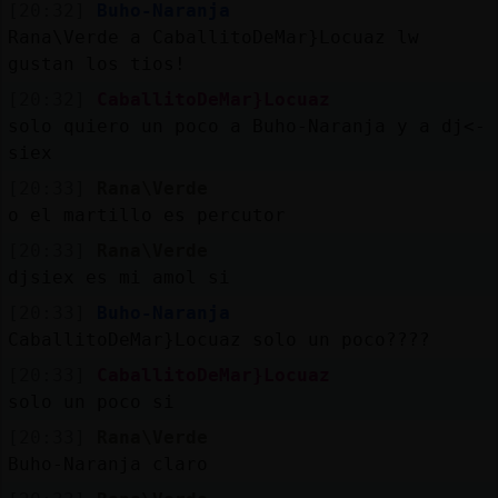
[20:32]
Buho-Naranja
Rana\Verde a CaballitoDeMar}Locuaz lw
gustan los tios!
[20:32]
CaballitoDeMar}Locuaz
solo quiero un poco a Buho-Naranja y a dj<-
siex
[20:33]
Rana\Verde
o el martillo es percutor
[20:33]
Rana\Verde
djsiex es mi amol si
[20:33]
Buho-Naranja
CaballitoDeMar}Locuaz solo un poco????
[20:33]
CaballitoDeMar}Locuaz
solo un poco si
[20:33]
Rana\Verde
Buho-Naranja claro