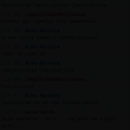
Rana\Verde jaajajajjaja jaajajajjaja
[20:30]
CaballitoDeMar}Locuaz
tendre que cambiar eso hahahahha
[20:30]
Buho-Naranja
y mas cosas CaballitoDeMar}Locuaz
[20:30]
Buho-Naranja
como te ries tb
[20:30]
Buho-Naranja
jaajajajjaja jaajajajjaja
[20:30]
CaballitoDeMar}Locuaz
tssssssssss
[20:31]
Buho-Naranja
Rana\Verde no me has besado whhhh
[20:31]
Rana\Verde
Buho-Naranja , es q.., delante de todos,
pues..