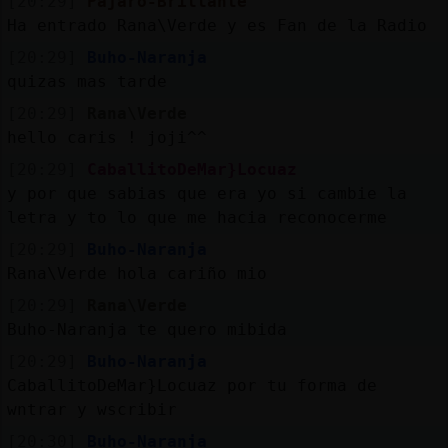
[20:29]
Pajaro-Brillante
Ha entrado Rana\Verde y es Fan de la Radio
[20:29]
Buho-Naranja
quizas mas tarde
[20:29]
Rana\Verde
hello caris ! joji^^
[20:29]
CaballitoDeMar}Locuaz
y por que sabias que era yo si cambie la
letra y to lo que me hacia reconocerme
[20:29]
Buho-Naranja
Rana\Verde hola cariño mio
[20:29]
Rana\Verde
Buho-Naranja te quero mibida
[20:29]
Buho-Naranja
CaballitoDeMar}Locuaz por tu forma de
wntrar y wscribir
[20:30]
Buho-Naranja