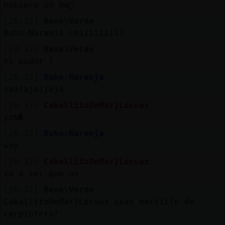
hubiera un ma񡮡
[20:32]
Rana\Verde
Buho-Naranja chiiiiiiiii
[20:32]
Rana\Verde
el pudor !
[20:32]
Buho-Naranja
jaajajajjaja
[20:32]
CaballitoDeMar}Locuaz
yo߿�
[20:32]
Buho-Naranja
way
[20:32]
CaballitoDeMar}Locuaz
va a ser que no
[20:32]
Rana\Verde
CaballitoDeMar}Locuaz usas martillo de
carpintera?