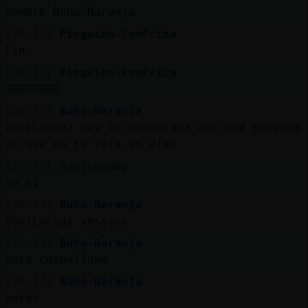
hombre Buho-Naranja
[20:11]
Pinguino-ConPrisa
Fin
M
is
ro
s
fo
[20:11]
Pinguino-ConPrisa
🤣🤣🤣🤣🤣
[20:12]
Buho-Naranja
Oso{Locuaz hoy lo comentaba con una persona
R
e
g
is
tra
r
n
a
n
a
de que no te veia en dias
u
c
l
[20:12]
Oso{Locuaz
ah si
[20:13]
Buho-Naranja
Oso{Locuaz yesssss
M
á
s
e
s
tio
n
e
s
g
[20:13]
Buho-Naranja
oura casualidad
[20:13]
Buho-Naranja
pura*