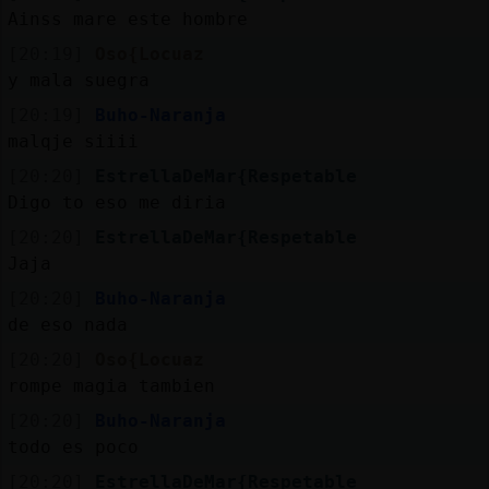
Ainss mare este hombre
[20:19]
Oso{Locuaz
y mala suegra
[20:19]
Buho-Naranja
malqje siiii
[20:20]
EstrellaDeMar{Respetable
Digo to eso me diria
[20:20]
EstrellaDeMar{Respetable
Jaja
[20:20]
Buho-Naranja
de eso nada
[20:20]
Oso{Locuaz
rompe magia tambien
[20:20]
Buho-Naranja
todo es poco
[20:20]
EstrellaDeMar{Respetable