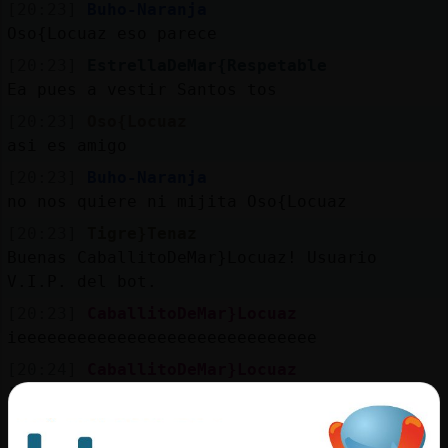
[20:23]
Buho-Naranja
Oso{Locuaz eso parece
[20:23]
EstrellaDeMar{Respetable
Ea pues a vestir Santos tos
[20:23]
Oso{Locuaz
asi es amigo
[20:23]
Buho-Naranja
no nos quiere ni mijita Oso{Locuaz
[20:23]
Tigre}Tenaz
Buenas CaballitoDeMar}Locuaz! Usuario
V.I.P. del bot.
[20:23]
CaballitoDeMar}Locuaz
ieeeeeeeeeeeeeeeeeeeeeeeeeeeeee
[20:24]
CaballitoDeMar}Locuaz
[aluzejo] mi amore
[20:24]
CaballitoDeMar}Locuaz