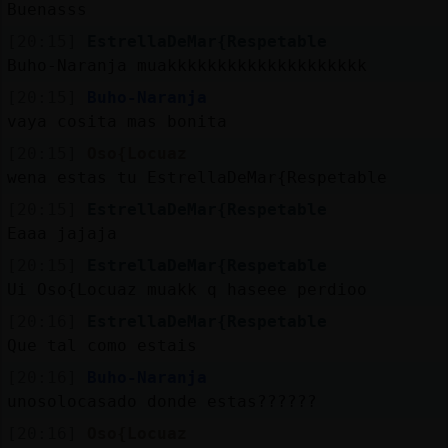
Buenasss
[20:15]
EstrellaDeMar{Respetable
Buho-Naranja muakkkkkkkkkkkkkkkkkkkk
[20:15]
Buho-Naranja
vaya cosita mas bonita
[20:15]
Oso{Locuaz
wena estas tu EstrellaDeMar{Respetable
[20:15]
EstrellaDeMar{Respetable
Eaaa jajaja
[20:15]
EstrellaDeMar{Respetable
Ui Oso{Locuaz muakk q haseee perdioo
[20:16]
EstrellaDeMar{Respetable
Que tal como estais
[20:16]
Buho-Naranja
unosolocasado donde estas??????
[20:16]
Oso{Locuaz