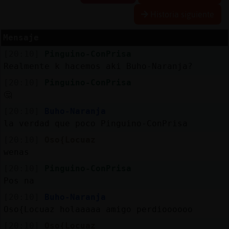
Historia siguiente
R
e
s
e
rv
a
r
lia
s
Mensaje
a
[20:10]
Pinguino-ConPrisa
Realmente k hacemos aki Buho-Naranja?
[20:10]
Pinguino-ConPrisa
A
c
tu
a
liz
a
r
o
n
tra
s
e
ñ
a
🤔
c
[20:10]
Buho-Naranja
la verdad que poco Pinguino-ConPrisa
[20:10]
Oso{Locuaz
A
c
tu
a
liz
a
r
irtu
a
wenas
IP
v
l
[20:10]
Pinguino-ConPrisa
Pos na
[20:10]
Buho-Naranja
Oso{Locuaz holaaaaa amigo perdioooooo
M
is
lo
g
s
b
[20:10]
Oso{Locuaz