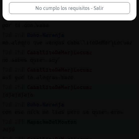
[20:25]
CaballitoDeMar}Locuaz
encima que vengo a verte
No cumplo los requisitos - Salir
[20:26]
Buho-Naranja
por ti que vaaa
[20:26]
Buho-Naranja
me alegro que vengas CaballitoDeMar}Locuaz
[20:26]
CaballitoDeMar}Locuaz
no sabes quien soy
[20:26]
CaballitoDeMar}Locuaz
asi que te alegras mazo
[20:26]
CaballitoDeMar}Locuaz
jajajajaja
[20:26]
Buho-Naranja
con ese nick me lias pero se quien eres
[20:27]
MapacheDelMonton
Juju