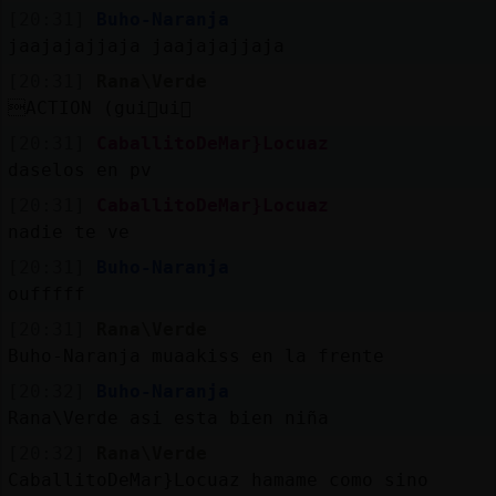
[20:31]
Buho-Naranja
jaajajajjaja jaajajajjaja
[20:31]
Rana\Verde
ACTION (gui񯠧ui񯩁
[20:31]
CaballitoDeMar}Locuaz
daselos en pv
[20:31]
CaballitoDeMar}Locuaz
nadie te ve
[20:31]
Buho-Naranja
oufffff
[20:31]
Rana\Verde
Buho-Naranja muaakiss en la frente
[20:32]
Buho-Naranja
Rana\Verde asi esta bien niña
[20:32]
Rana\Verde
CaballitoDeMar}Locuaz hamame como sino