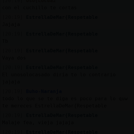
[20:19]
Oso{Locuaz
con el cuchillo te cortas
[20:19]
EstrellaDeMar{Respetable
Jajaja
[20:19]
EstrellaDeMar{Respetable
Tb
[20:19]
EstrellaDeMar{Respetable
Vaya dos
[20:19]
EstrellaDeMar{Respetable
El unosolocasado diría to lo contrario
jajaja
[20:19]
Buho-Naranja
todo lo que se te diga es poco para lo quw
te mereces EstrellaDeMar{Respetable
[20:19]
EstrellaDeMar{Respetable
Malaje fea, vieja jajaja
[20:19]
EstrellaDeMar{Respetable