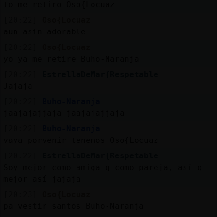
to me retiro Oso{Locuaz
[20:22]
Oso{Locuaz
aun asin adorable
[20:22]
Oso{Locuaz
yo ya me retire Buho-Naranja
[20:22]
EstrellaDeMar{Respetable
Jajaja
[20:22]
Buho-Naranja
jaajajajjaja jaajajajjaja
[20:22]
Buho-Naranja
vaya porvenir tenemos Oso{Locuaz
[20:22]
EstrellaDeMar{Respetable
Soy mejor como amiga q como pareja, así q
mejor así jajaja
[20:23]
Oso{Locuaz
pa vestir santos Buho-Naranja