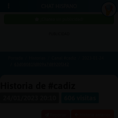
CHAT HISPANO
¡Chatea sin publicidad!
PUBLICIDAD
In
ic
ia
r
e
s
ió
n
s
Portada
Historias
Canal #cadiz
2023-01-24
¡C
h
a
te
a
in
u
b
lic
id
a
d
63d08081fd809a7d8920f342
s
p
!
Historia de #cadiz
24/01/2023 20:10
606 visitas
C
re
a
r
n
a
u
e
n
ta
u
c
Reportar
Historia anterior