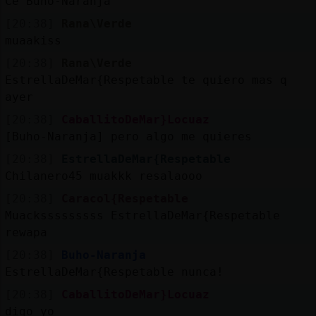
Ce Buho-Naranja
[20:38]
Rana\Verde
muaakiss
[20:38]
Rana\Verde
EstrellaDeMar{Respetable te quiero mas q
ayer
[20:38]
CaballitoDeMar}Locuaz
[Buho-Naranja] pero algo me quieres
[20:38]
EstrellaDeMar{Respetable
Chilanero45 muakkk resalaooo
[20:38]
Caracol{Respetable
Muacksssssssss EstrellaDeMar{Respetable
rewapa
[20:38]
Buho-Naranja
EstrellaDeMar{Respetable nunca!
[20:38]
CaballitoDeMar}Locuaz
digo yo