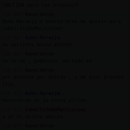
ACTION abre los brazoss
[20:36]
Rana\Verde
Buho-Naranja q bonito eres me gustas para
CaballitoDeMar}Locuaz
[20:36]
Buho-Naranja
no aprietes mucho ehhhhh
[20:36]
Rana\Verde
se le ve , poderosa, en todo eh
[20:37]
Rana\Verde
por delante por detras , y de pies grandes
jeje
[20:37]
Buho-Naranja
Rana\Verde yo ya estoy pillao
[20:37]
CaballitoDeMar}Locuaz
y yo no quiero amores
[20:37]
Rana\Verde