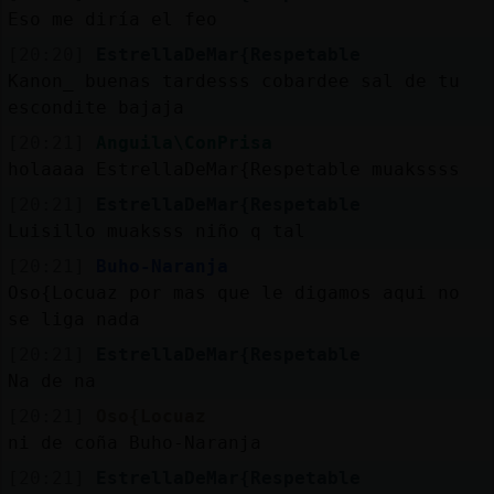
Eso me diría el feo
[20:20]
EstrellaDeMar{Respetable
Kanon_ buenas tardesss cobardee sal de tu
escondite bajaja
[20:21]
Anguila\ConPrisa
holaaaa EstrellaDeMar{Respetable muakssss
[20:21]
EstrellaDeMar{Respetable
Luisillo muaksss niño q tal
[20:21]
Buho-Naranja
Oso{Locuaz por mas que le digamos aqui no
se liga nada
[20:21]
EstrellaDeMar{Respetable
Na de na
[20:21]
Oso{Locuaz
ni de coña Buho-Naranja
[20:21]
EstrellaDeMar{Respetable