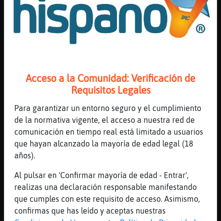
[Buho-Naranja]
muaaaaaaaaaaaaaaaaaaaaaaaaaaaaaaaaaa
[20:24]
Buho-Naranja
yo flipo
[20:24]
Buho-Naranja
jaajajajjaja jaajajajjaja
Acceso a la Comunidad: Verificación de
[20:24]
EstrellaDeMar{Respetable
Requisitos Legales
Xq Buho-Naranja
Para garantizar un entorno seguro y el cumplimiento
[20:24]
Oso{Locuaz
de la normativa vigente, el acceso a nuestra red de
pero te besan
comunicación en tiempo real está limitado a usuarios
[20:24]
Buho-Naranja
que hayan alcanzado la mayoría de edad legal (18
CaballitoDeMar}Locuaz muy buenas muackkkkk
años).
[20:24]
Buho-Naranja
Al pulsar en 'Confirmar mayoría de edad - Entrar',
jaajajajjaja jaajajajjaja
realizas una declaración responsable manifestando
[20:25]
MapacheDelMonton
que cumples con este requisito de acceso. Asimismo,
Me ze namora el armaa
confirmas que has leído y aceptas nuestras