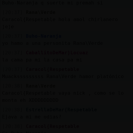
Buho-Naranja q suerte mi premah si
[20:37]
Rana\Verde
Caracol{Respetable hola amol chirlanero
jeje
[20:37]
Buho-Naranja
yo hamo a una personita Rana\Verde
[20:37]
CaballitoDeMar}Locuaz
la cama pa mi la casa pa mi
[20:37]
Caracol{Respetable
Muacksssssssss Rana\Verde hamor platónico
[20:38]
Rana\Verde
Caracol{Respetable vaya nick , como se lo
monta eh XDDDDDDDDD
[20:38]
EstrellaDeMar{Respetable
Ejava a mi me odias?
[20:38]
Caracol{Respetable