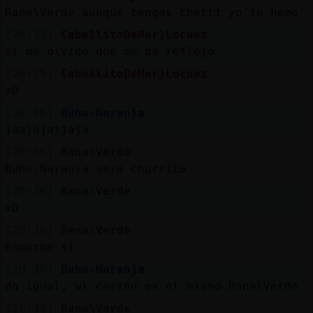
Rana\Verde aunque tengas chorri yo te hamo
[20:35]
CaballitoDeMar}Locuaz
si me olvido que me da reflejo
[20:35]
CaballitoDeMar}Locuaz
xD
[20:36]
Buho-Naranja
jaajajajjaja
[20:36]
Rana\Verde
Buho-Naranja sera churrita
[20:36]
Rana\Verde
xD
[20:36]
Rana\Verde
hamarme si
[20:36]
Buho-Naranja
da igual, wl cariño es el mismo Rana\Verde
[20:36]
Rana\Verde