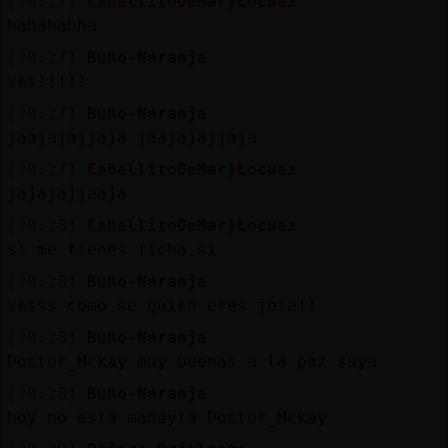
[20:27]
CaballitoDeMar}Locuaz
hahahahha
[20:27]
Buho-Naranja
ves!!!!!
[20:27]
Buho-Naranja
jaajajajjaja jaajajajjaja
[20:27]
CaballitoDeMar}Locuaz
jajajajjaaja
[20:28]
CaballitoDeMar}Locuaz
si me tienes ficha si
[20:28]
Buho-Naranja
vesss como se quien eres joia!!
[20:28]
Buho-Naranja
Doctor_Mckay muy buenas a la paz suya
[20:28]
Buho-Naranja
hoy no esta mandyta Doctor_Mckay