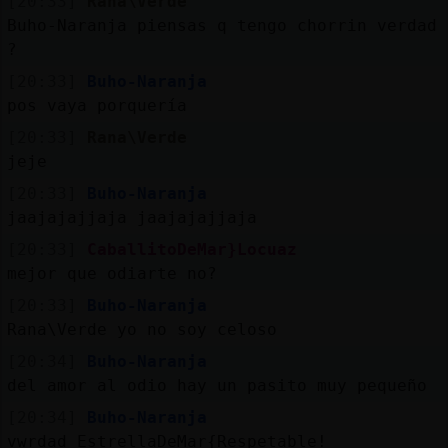
[20:33]
Rana\Verde
Buho-Naranja piensas q tengo chorrin verdad
?
[20:33]
Buho-Naranja
pos vaya porquería
[20:33]
Rana\Verde
jeje
[20:33]
Buho-Naranja
jaajajajjaja jaajajajjaja
[20:33]
CaballitoDeMar}Locuaz
mejor que odiarte no?
[20:33]
Buho-Naranja
Rana\Verde yo no soy celoso
[20:34]
Buho-Naranja
del amor al odio hay un pasito muy pequeño
[20:34]
Buho-Naranja
vwrdad EstrellaDeMar{Respetable!