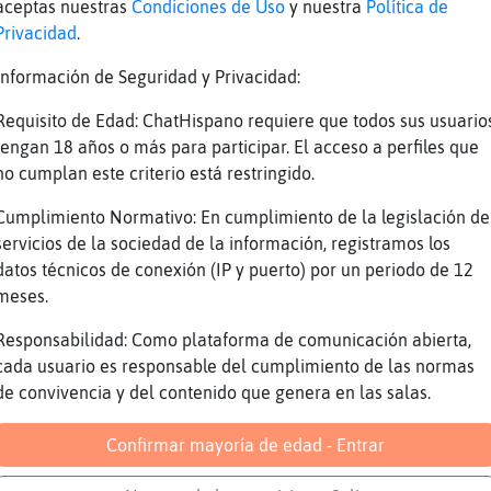
aceptas nuestras
Condiciones de Uso
y nuestra
Política de
o no , yo quiero la fiesta ochentera jajajaj 
Privacidad
.
o k no ze k me llevará a comeee
Información de Seguridad y Privacidad:
o mientras no tenga a mis hijos el finde que 
ónde quieras vamos
Requisito de Edad: ChatHispano requiere que todos sus usuario
ro
tengan 18 años o más para participar. El acceso a perfiles que
no cumplan este criterio está restringido.
ués a Chiclana Hormiga{Debil
uy bien
Cumplimiento Normativo: En cumplimiento de la legislación de
servicios de la sociedad de la información, registramos los
aaa
datos técnicos de conexión (IP y puerto) por un periodo de 12
ajaja
meses.
rsa
Responsabilidad: Como plataforma de comunicación abierta,
se sᢡdo no va haber aqu�adie jajaaj
cada usuario es responsable del cumplimiento de las normas
s vais todas
de convivencia y del contenido que genera en las salas.
ajaja
Confirmar mayoría de edad - Entrar
iburon-Marron tu me invitaría a comer??