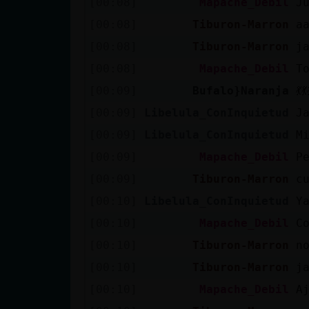
[00:08]
Mapache_Debil
J
[00:08]
Tiburon-Marron
a
[00:08]
Tiburon-Marron
j
[00:08]
Mapache_Debil
T
[00:09]
Bufalo}Naranja
💃💃
[00:09]
Libelula_ConInquietud
J
[00:09]
Libelula_ConInquietud
M
[00:09]
Mapache_Debil
P
[00:09]
Tiburon-Marron
c
[00:10]
Libelula_ConInquietud
Y
[00:10]
Mapache_Debil
C
[00:10]
Tiburon-Marron
n
[00:10]
Tiburon-Marron
j
[00:10]
Mapache_Debil
A