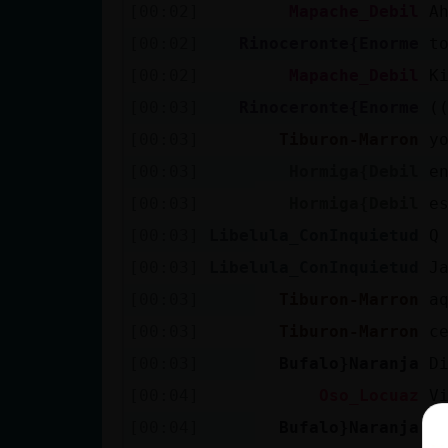
[00:02]
Mapache_Debil
A
[00:02]
Rinoceronte{Enorme
t
[00:02]
Mapache_Debil
K
[00:03]
Rinoceronte{Enorme
(
[00:03]
Tiburon-Marron
y
[00:03]
Hormiga{Debil
e
[00:03]
Hormiga{Debil
e
[00:03]
Libelula_ConInquietud
Q
[00:03]
Libelula_ConInquietud
J
[00:03]
Tiburon-Marron
a
[00:03]
Tiburon-Marron
c
[00:03]
Bufalo}Naranja
D
[00:04]
Oso_Locuaz
V
[00:04]
Bufalo}Naranja
K