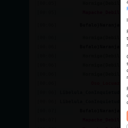
[00:05]
Hormiga{Debil
n
[00:05]
Mapache_Debil
L
Y
[00:06]
Bufalo}Naranja
d
[00:06]
Hormiga{Debil
a
[00:06]
Bufalo}Naranja
P
[00:06]
Hormiga{Debil
m
[00:06]
Hormiga{Debil
e
[00:06]
Hormiga{Debil
j
[00:06]
Oso_Locuaz
A
[00:06]
Libelula_ConInquietud
E
[00:06]
Libelula_ConInquietud
O
[00:07]
Bufalo}Naranja
J
[00:07]
Mapache_Debil
T