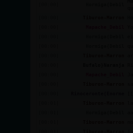
M
[00:00]
Hormiga{Debil
cuenta
q
[00:00]
Tiburon-Marron
H
[00:00]
Mapache_Debil
Y
Reservar
[00:00]
Hormiga{Debil
e
alias
[00:00]
Hormiga{Debil
q
[00:00]
Tiburon-Marron
a
[00:00]
Bufalo}Naranja
R
Actualizar
contraseña
[00:00]
Mapache_Debil
J
[00:00]
Tiburon-Marron
s
[00:00]
Rinoceronte{Enorme
[
Actualizar
[00:01]
Tiburon-Marron
l
IP virtual
[00:01]
Hormiga{Debil
a
[00:01]
Tiburon-Marron
n
[00:01]
Tiburon-Marron
j