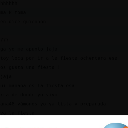
hhhhhhh
oma k toma
ien dice quiennnn
(
o???
nga yo me apunto jaja
stoy loca por ir a la fiesta ochentera esa
 os gusta una fiesta!!
ajaja
qui mañana es la fiesta esa
erca de donde yo vivo
iana48 vámonos yo ya lista y preparada
iva la fiesta
imeraa a mi me encanta