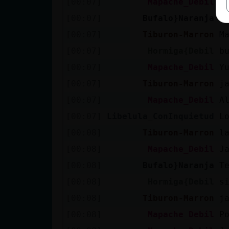
[00:07]
Mapache_Debil
U
[00:07]
Bufalo}Naranja
K
[00:07]
Tiburon-Marron
M
[00:07]
Hormiga{Debil
b
[00:07]
Mapache_Debil
Y
[00:07]
Tiburon-Marron
j
[00:07]
Mapache_Debil
A
[00:07]
Libelula_ConInquietud
L
[00:08]
Tiburon-Marron
l
[00:08]
Mapache_Debil
J
[00:08]
Bufalo}Naranja
T
[00:08]
Hormiga{Debil
s
[00:08]
Tiburon-Marron
j
[00:08]
Mapache_Debil
P