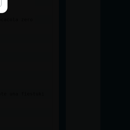
ocacola zero
ente una fiestuki