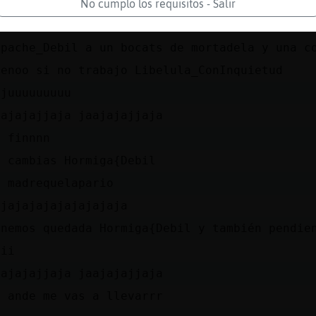
ndiadestosss
No cumplo los requisitos - Salir
imeraa hay que disfrutar
apache_Debil a un bocats de mortadela y una c
uenoo si no trabajo Libelula_ConInquietud
ujuuuuuuuuu
aajajajjaja jaajajajjaja
l finnnn
o cambias Hormiga{Debil
a madrequelapario
ajajajajajajajajaja
enemos quedada Hormiga{Debil y también pendi
iii
aajajajjaja jaajajajjaja
o ande me vas a llevarrr