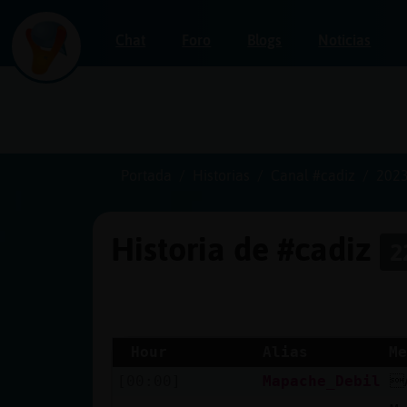
Chat
Foro
Blogs
Noticias
Iniciar
sesión
Portada
Historias
Canal #cadiz
2023
Historia de #cadiz
2
¡Chatea
sin
publicidad!
Hour
Alias
Me
[00:00]
Mapache_Debil

Crear
una