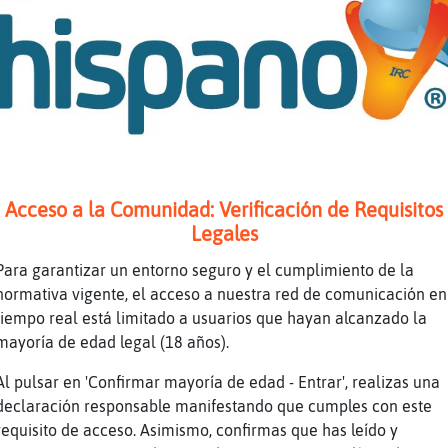
e vienes Bufalo}Naranja?
e gusta mucho bailar Libelula_ConInquietud
aces bien Bufalo}Naranja
o vamos Hormiga{Debil donde firmo
l dia 4 es
hila vamonos
ajaj q te cojo la palabra eee
Acceso a la Comunidad: Verificación de Requisitos
Legales
qui en malaga mañana
hila si está libre va
Para garantizar un entorno seguro y el cumplimiento de la
normativa vigente, el acceso a nuestra red de comunicación en
java cuando vaya a Málaga te busco jajaja
tiempo real está limitado a usuarios que hayan alcanzado la
 yo si estoy libre tb
mayoría de edad legal (18 años).
iana48 cuándo quieras
Al pulsar en 'Confirmar mayoría de edad - Entrar', realizas una
uess hay que hablarlo eso
declaración responsable manifestando que cumples con este
os vamos a la década o capote o a Santos pec
requisito de acceso. Asimismo, confirmas que has leído y