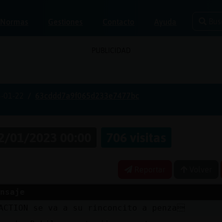
Bus
Normas
Gestiones
Contacto
Ayuda
PUBLICIDAD
-01-22
63cddd7a9f065d233e7477bc
2/01/2023 00:00
706 visitas
Reportar
Volver
nsaje
ACTION se va a su rinconcito a penza