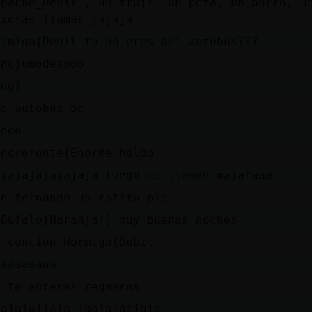
apache_Debil , un truji, un peta, un porro, un
uieras llamar jajaja
ormiga{Debil tu no eres del autobus???
onojumodezooo
ing?
ue autobus oe
rooo
inoceronte{Enorme holaa
ajajajajajajaja luego me llaman majaraaa
an fernando un rstito pie
[Bufalo}Naranja]] muy buenas noches
a cancion Hormiga{Debil
aaaaaaaaa
o te enteras regaeras
aajajajjaja jaajajajjaja