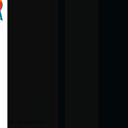
ados Hormiga{Debil