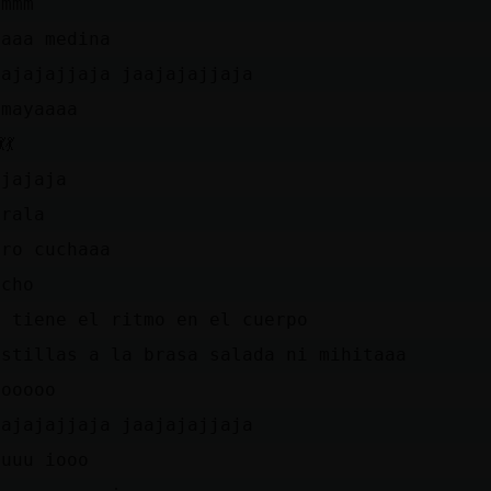
ummm
aaaa medina
aajajajjaja jaajajajjaja
omayaaaa
💃💃
ajajaja
irala
ero cuchaaa
ucho
a tiene el ritmo en el cuerpo
ostillas a la brasa salada ni mihitaaa
oooooo
aajajajjaja jaajajajjaja
juuu iooo