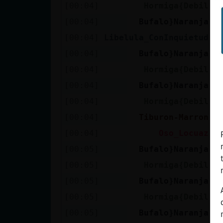
[00:04]
Hormiga{Debil
t
[00:04]
Bufalo}Naranja
M
[00:04]
Libelula_ConInquietud
H
[00:04]
Bufalo}Naranja
Y
[00:04]
Hormiga{Debil
e
[00:04]
Bufalo}Naranja
C
[00:04]
Hormiga{Debil
j
[00:04]
Tiburon-Marron
a
[00:04]
Oso_Locuaz
C
[00:05]
Bufalo}Naranja
E
[00:05]
Hormiga{Debil
y
[00:05]
Bufalo}Naranja
D
[00:05]
Hormiga{Debil
p
[00:05]
Bufalo}Naranja
N