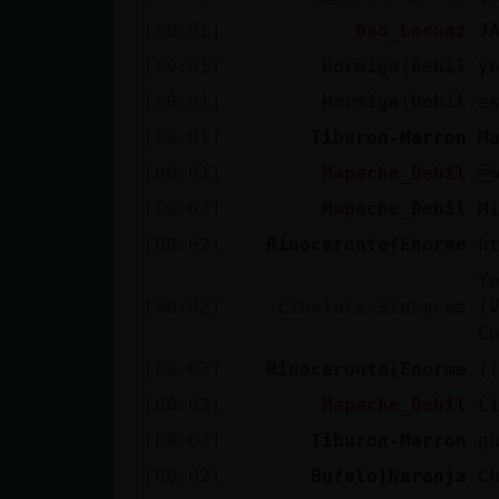
Mis blogs
[00:01]
Oso_Locuaz
J
[00:01]
Hormiga{Debil
y
[00:01]
Hormiga{Debil
e
Mis foros
[00:01]
Tiburon-Marron
M
[00:01]
Mapache_Debil

[00:02]
Mapache_Debil
M
Registrar
un canal
[00:02]
Rinoceronte{Enorme
h
Y
[00:02]
Libelula-SinLuces
(
C
Más
gestiones
[00:02]
Rinoceronte{Enorme
(
[00:02]
Mapache_Debil
L
[00:02]
Tiburon-Marron
q
[00:02]
Bufalo}Naranja
C