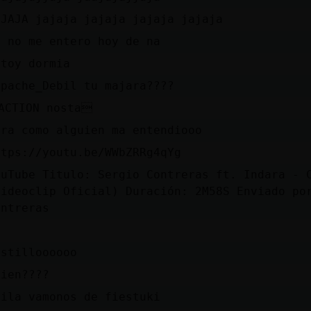
AJAJA jajaja jajaja jajaja jajaja
o no me entero hoy de na
stoy dormia
apache_Debil tu majara????
ACTION nosta
ira como alguien ma entendiooo
ttps://youtu.be/WWbZRRg4qYg
ouTube Titulo: Sergio Contreras ft. Indara - 
Videoclip Oficial) Duración: 2M58S Enviado po
ontreras
(
istilloooooo
uien????
hila vamonos de fiestuki