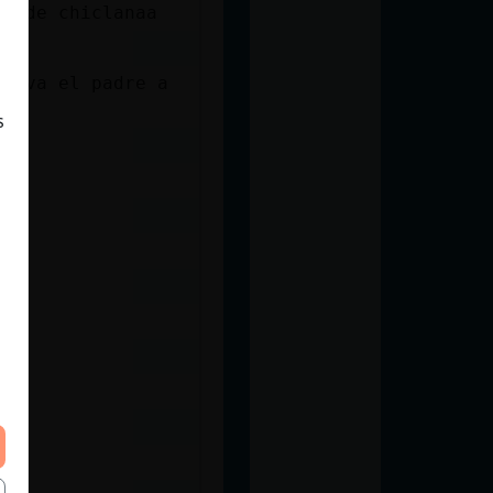
la de chiclanaa
se va el padre a
s