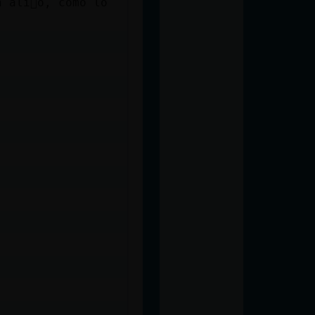
 ali񡯯o, como lo