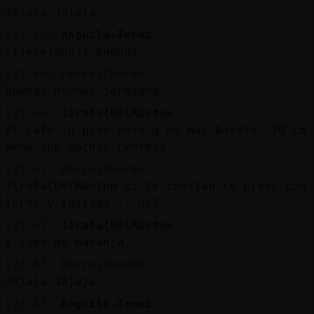
Jajaja Jajaja
[21:46]
Anguila-Tenaz
[[jerezana]] buenas
[21:46]
Perro}Enorme
Buenas noches jerezana
[21:46]
Jirafa{DelMonton
el cafe lo pido solo q es mas barato. 20 cm
meno son muchos centmos.
[21:47]
Perro}Enorme
Jirafa{DelMonton si te invitan lo pides con
leche y tostada....no?
[21:47]
Jirafa{DelMonton
y zumo de naranja.
[21:47]
Perro}Enorme
Jajaja Jajaja
[21:47]
Anguila-Tenaz