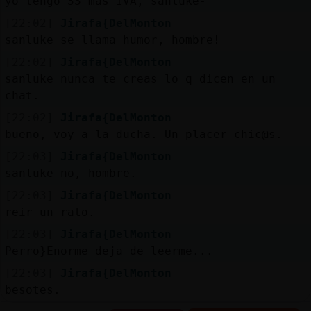
yo tengo 33 mas IVA, sanluke-
[22:02]
Jirafa{DelMonton
sanluke se llama humor, hombre!
[22:02]
Jirafa{DelMonton
sanluke nunca te creas lo q dicen en un
chat.
[22:02]
Jirafa{DelMonton
bueno, voy a la ducha. Un placer chic@s.
[22:03]
Jirafa{DelMonton
sanluke no, hombre.
[22:03]
Jirafa{DelMonton
reir un rato.
[22:03]
Jirafa{DelMonton
Perro}Enorme deja de leerme...
[22:03]
Jirafa{DelMonton
besotes.