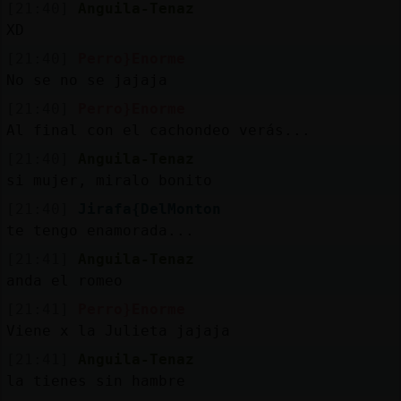
Mis
[21:40]
Anguila-Tenaz
blogs
XD
[21:40]
Perro}Enorme
No se no se jajaja
[21:40]
Perro}Enorme
Mis
Al final con el cachondeo verás...
foros
[21:40]
Anguila-Tenaz
si mujer, miralo bonito
[21:40]
Jirafa{DelMonton
Registr
te tengo enamorada...
un
canal
[21:41]
Anguila-Tenaz
anda el romeo
[21:41]
Perro}Enorme
Viene x la Julieta jajaja
Más
[21:41]
Anguila-Tenaz
gestion
la tienes sin hambre