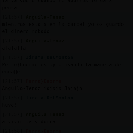
Ya ya veo q cuando te aburres te da x
pensar.....
[21:57]
Anguila-Tenaz
mientras estais en la carcel yo os guardo
el dinero robado
[21:57]
Anguila-Tenaz
ajajajja
[21:57]
Jirafa{DelMonton
Perro}Enorme estoy pensando la manera de
enga񡲴e...
[21:57]
Perro}Enorme
Anguila-Tenaz jajaja Jajaja
[21:57]
Jirafa{DelMonton
huye!
[21:57]
Anguila-Tenaz
a vivir la vidorra
[21:58]
Perro}Enorme