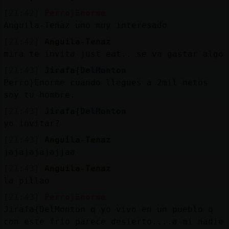
[21:42]
Perro}Enorme
Anguila-Tenaz uno muy interesado
[21:42]
Anguila-Tenaz
mira te invita just eat.. se va gastar algo
[21:43]
Jirafa{DelMonton
Perro}Enorme cuando llegues a 2mil netos
soy tu hombre.
[21:43]
Jirafa{DelMonton
yo invitar?
[21:43]
Anguila-Tenaz
jajajajajajjaa
[21:43]
Anguila-Tenaz
la pillao
[21:43]
Perro}Enorme
Jirafa{DelMonton q yo vivo en un pueblo q
con este frio parece desierto....a mi nadie