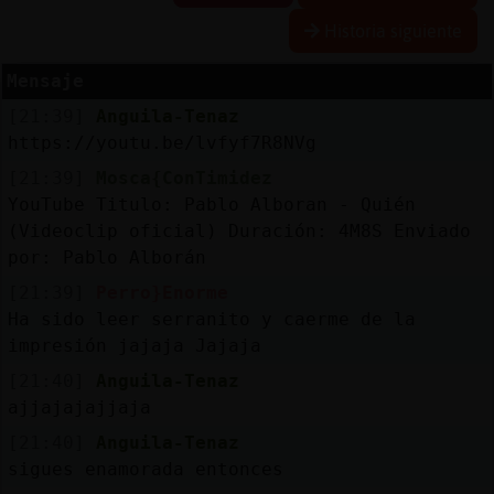
Historia siguiente
Mensaje
Reserva
[21:39]
Anguila-Tenaz
alias
https://youtu.be/lvfyf7R8NVg
[21:39]
Mosca{ConTimidez
YouTube Titulo: Pablo Alboran - Quién
Actuali
(Videoclip oficial) Duración: 4M8S Enviado
contras
por: Pablo Alborán
[21:39]
Perro}Enorme
Ha sido leer serranito y caerme de la
impresión jajaja Jajaja
Actuali
IP
[21:40]
Anguila-Tenaz
virtual
ajjajajajjaja
[21:40]
Anguila-Tenaz
sigues enamorada entonces