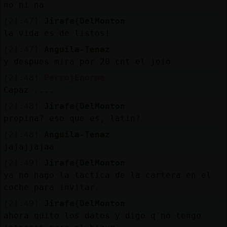
no ni na
[21:47]
Jirafa{DelMonton
la vida es de listos!
[21:47]
Anguila-Tenaz
y despues mira por 20 cnt el joio
[21:48]
Perro}Enorme
Capaz ....
[21:48]
Jirafa{DelMonton
propina? eso que es, latin?
[21:48]
Anguila-Tenaz
jajajjajaa
[21:49]
Jirafa{DelMonton
ya no hago la tactica de la cartera en el
coche para invitar.
[21:49]
Jirafa{DelMonton
ahora quito los datos y digo q no tengo