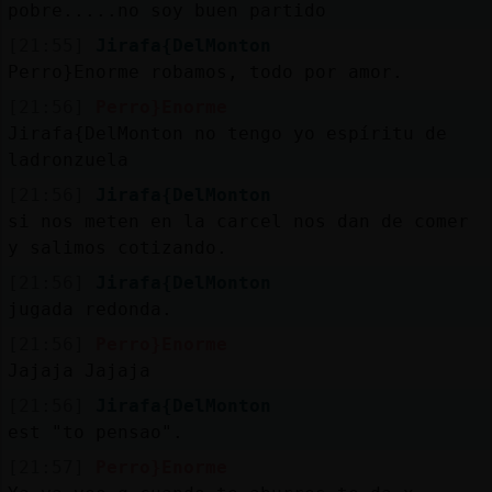
pobre.....no soy buen partido
[21:55]
Jirafa{DelMonton
Perro}Enorme robamos, todo por amor.
[21:56]
Perro}Enorme
Jirafa{DelMonton no tengo yo espíritu de
ladronzuela
[21:56]
Jirafa{DelMonton
si nos meten en la carcel nos dan de comer
y salimos cotizando.
[21:56]
Jirafa{DelMonton
jugada redonda.
[21:56]
Perro}Enorme
Jajaja Jajaja
[21:56]
Jirafa{DelMonton
est "to pensao".
[21:57]
Perro}Enorme