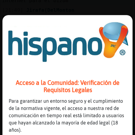
internet para el bizum
[21:49]
Jirafa{DelMonton
jajajajajajaja
[21:49]
Perro}Enorme
Lo tiene todo pensado....
[21:49]
Anguila-Tenaz
XD
[21:49]
Jirafa{DelMonton
sanluke en el mercadona meto un dulce lo
peso y pongo lo q es, luego meto 10 dulces
Acceso a la Comunidad: Verificación de
mas y cierro la bolsa.
Requisitos Legales
[21:50]
Jirafa{DelMonton
soy un erudito del enga�o.
Para garantizar un entorno seguro y el cumplimiento
de la normativa vigente, el acceso a nuestra red de
[21:50]
Perro}Enorme
comunicación en tiempo real está limitado a usuarios
sanluke ps hinca le el diente xD
que hayan alcanzado la mayoría de edad legal (18
[21:50]
Anguila-Tenaz
años).
jejejejejjee