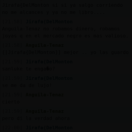
Jirafa{DelMonton si si ya salgo corriendo
no me alcances y ya no me libro....
[21:58]
Jirafa{DelMonton
Anguila-Tenaz no robamos dinero, robamos
joyas q en el mercado negro es mas valioso.
[21:58]
Anguila-Tenaz
[[Jirafa{DelMonton]] mejor .. yo las guardo
[21:59]
Jirafa{DelMonton
sanluke te enga�o?
[21:59]
Jirafa{DelMonton
se me da de lujo!
[21:59]
Anguila-Tenaz
cierto
[21:59]
Anguila-Tenaz
pero di la verdad ahora
[22:00]
Jirafa{DelMonton