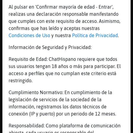
Al pulsar en 'Confirmar mayoría de edad - Entrar',
[21:51]
Jirafa{DelMonton
realizas una declaración responsable manifestando
mi padre dice q para estudiar no sirvo,
que cumples con este requisito de acceso. Asimismo,
pero para enga񡲠ni el dioni me supera.
confirmas que has leído y aceptas nuestras
[21:51]
Perro}Enorme
Condiciones de Uso
y nuestra
Política de Privacidad
.
Jajaja Jajaja
Información de Seguridad y Privacidad:
[21:51]
Perro}Enorme
sanluke esos cobran x todo
Requisito de Edad: ChatHispano requiere que todos
[21:52]
Jirafa{DelMonton
sus usuarios tengan 18 años o más para participar. El
a bbva los enga񥠴ambien.
acceso a perfiles que no cumplan este criterio está
restringido.
[21:52]
Anguila-Tenaz
jajajajajajjaa
Cumplimiento Normativo: En cumplimiento de la
[21:52]
Jirafa{DelMonton
legislación de servicios de la sociedad de la
domicilie la nomina por una thermomix.
información, registramos los datos técnicos de
conexión (IP y puerto) por un periodo de 12 meses.
[21:53]
Perro}Enorme
Es capaz de engañar al bot de la sala xD
Responsabilidad: Como plataforma de comunicación
[21:53]
Perro}Enorme
abierta, cada usuario es responsable del