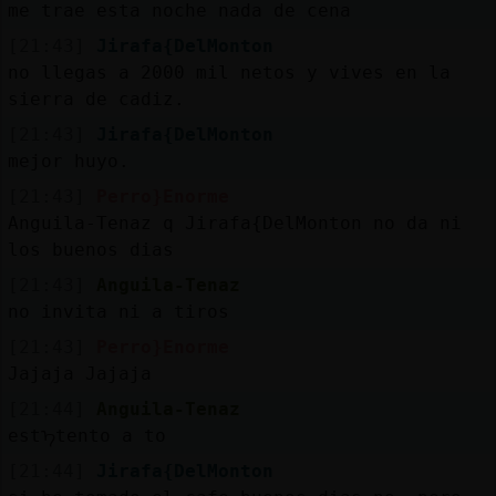
me trae esta noche nada de cena
[21:43]
Jirafa{DelMonton
no llegas a 2000 mil netos y vives en la
sierra de cadiz.
[21:43]
Jirafa{DelMonton
mejor huyo.
[21:43]
Perro}Enorme
Anguila-Tenaz q Jirafa{DelMonton no da ni
los buenos dias
[21:43]
Anguila-Tenaz
no invita ni a tiros
[21:43]
Perro}Enorme
Jajaja Jajaja
[21:44]
Anguila-Tenaz
estᠡtento a to
[21:44]
Jirafa{DelMonton