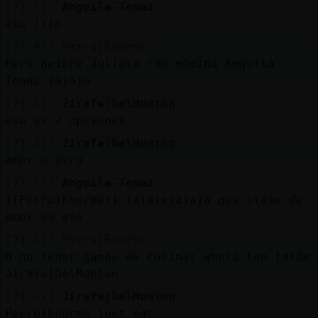
[21:41]
Anguila-Tenaz
eso fijo
[21:41]
Perro}Enorme
Pero quiere Julieta con nómina Anguila-
Tenaz jajaja
[21:41]
Jirafa{DelMonton
eso es 2 opciones.
[21:41]
Jirafa{DelMonton
amor o asco.
[21:42]
Anguila-Tenaz
[[Perro}Enorme]] jajajajajaja que clase de
amor es ese
[21:42]
Perro}Enorme
O no tener ganas de cocinar ahora tan tarde
Jirafa{DelMonton
[21:42]
Jirafa{DelMonton
Perro}Enorme just eat.