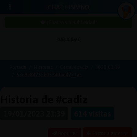
CHAT HISPANO
¡Chatea sin publicidad!
PUBLICIDAD
Iniciar
sesión
Portada
Historias
Canal #cadiz
2023-01-19
63c9e84735b03340ad4721ac
¡Chatea
sin
publici
Historia de #cadiz
19/01/2023 21:39
614 visitas
Crear
una
Reportar
Historia anterior
cuenta