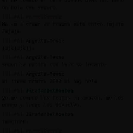
si he tomado el cafe buenos dias no, pero
un hola cae seguro.
[21:44]
Perro}Enorme
Me va a crear un trauma este chico jajaja
Jajaja
[21:44]
Anguila-Tenaz
jajajajajja
[21:44]
Anguila-Tenaz
segun la patita con la k se levante
[21:44]
Anguila-Tenaz
si tiene nomina 2000 si hay hola
[21:45]
Jirafa{DelMonton
yo me compro los trajes en amazon, me los
pongo y luego los devuelvo.
[21:45]
Jirafa{DelMonton
imaginen.
[21:45]
Perro}Enorme