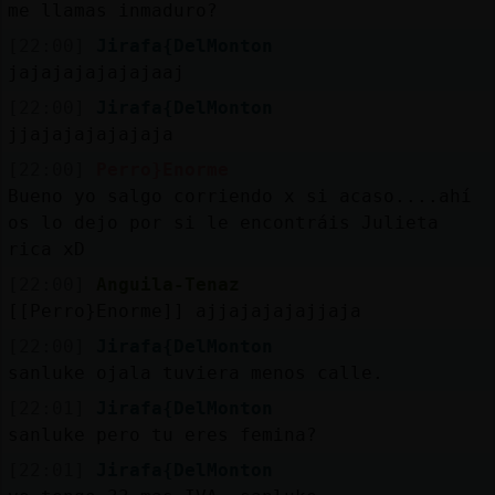
me llamas inmaduro?
[22:00]
Jirafa{DelMonton
jajajajajajajaaj
[22:00]
Jirafa{DelMonton
jjajajajajajaja
[22:00]
Perro}Enorme
Bueno yo salgo corriendo x si acaso....ahí
os lo dejo por si le encontráis Julieta
rica xD
[22:00]
Anguila-Tenaz
[[Perro}Enorme]] ajjajajajajjaja
[22:00]
Jirafa{DelMonton
sanluke ojala tuviera menos calle.
[22:01]
Jirafa{DelMonton
sanluke pero tu eres femina?
[22:01]
Jirafa{DelMonton