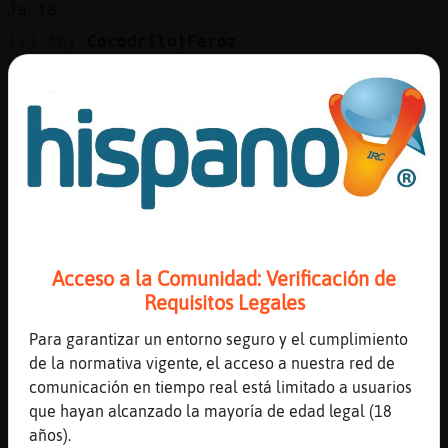
Mis
Ja ja ..
blogs
[23:46]
Cocodrilo}Feroz
Y ademas priva mucho
[23:46]
Oveja}Pedante
Yo entre ayer y me a privado los dos días
Mis
foros
[23:46]
Cocodrilo}Feroz
Jajaja
[23:47]
Oveja}Pedante
Eso
Registr
un
[23:47]
Cocodrilo}Feroz
Acceso a la Comunidad: Verificación de
canal
Siiii
Requisitos Legales
[23:47]
Oveja}Pedante
Para garantizar un entorno seguro y el cumplimiento
Me a puesto ahora estás . Y dije no
de la normativa vigente, el acceso a nuestra red de
[23:47]
Oveja}Pedante
Más
comunicación en tiempo real está limitado a usuarios
Ja ja
gestion
que hayan alcanzado la mayoría de edad legal (18
[23:48]
Oveja}Respetable
años).