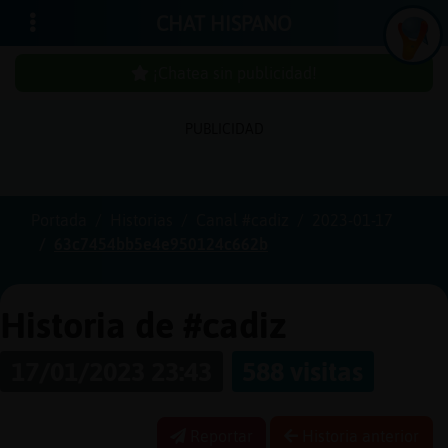
CHAT HISPANO
¡Chatea sin publicidad!
PUBLICIDAD
Iniciar
sesión
Portada
Historias
Canal #cadiz
2023-01-17
63c7454bb5e4e950124c662b
¡Chatea
sin
publici
Historia de #cadiz
17/01/2023 23:43
588 visitas
Crear
una
Reportar
Historia anterior
cuenta