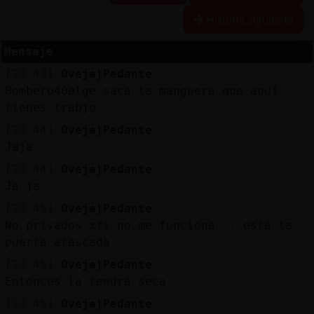
Historia siguiente
Mensaje
Reserva
[23:43]
Oveja}Pedante
alias
Bombero40alge saca la manguera que aquí
tienes trabjo
[23:44]
Oveja}Pedante
Actuali
Jaja
contras
[23:44]
Oveja}Pedante
Ja ja
[23:45]
Oveja}Pedante
Actuali
No privados xfi no me funciona .. está la
IP
puerta atascada
virtual
[23:45]
Oveja}Pedante
Entonces la tendrá seca
[23:45]
Oveja}Pedante