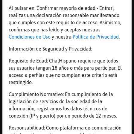
Que pasa aqu�?
Al pulsar en 'Confirmar mayoría de edad - Entrar',
[23:48]
Oveja}Pedante
realizas una declaración responsable manifestando
Y otros robots ke pierden hasta aceite
que cumples con este requisito de acceso. Asimismo,
[23:48]
Cocodrilo}Feroz
confirmas que has leído y aceptas nuestras
Y luego se quejan de q no contestamos
Condiciones de Uso
y nuestra
Política de Privacidad
.
[23:48]
Oveja}Respetable
Información de Seguridad y Privacidad:
ACTION le da una colleja a morena39
Requisito de Edad: ChatHispano requiere que todos
[23:49]
Oveja}Respetable
sus usuarios tengan 18 años o más para participar. El
No te quejes morena39 eh
acceso a perfiles que no cumplan este criterio está
[23:50]
Oveja}Pedante
restringido.
A primera mano
Cumplimiento Normativo: En cumplimiento de la
[23:50]
Oveja}Respetable
legislación de servicios de la sociedad de la
Pos ya sabes lo que hago con tu queja
información, registramos los datos técnicos de
morena39
conexión (IP y puerto) por un periodo de 12 meses.
[23:51]
Oveja}Pedante
Ja ja
Responsabilidad: Como plataforma de comunicación