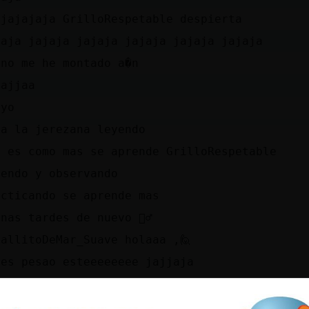
jjajajaja GrilloRespetable despierta
jaja jajaja jajaja jajaja jajaja jajaja
 no me he montado a�n
jajjaa
 yo
ra la jerezana leyendo
i es como mas se aprende GrilloRespetable
yendo y observando
acticando se aprende mas
nas tardes de nuevo 🙋‍♂️
ballitoDeMar_Suave holaaa ,🙋
 es pesao esteeeeeeee jajjaja
acol\Fuerte holaaaaa buenas tardes 🙋‍♂️
nas paisano