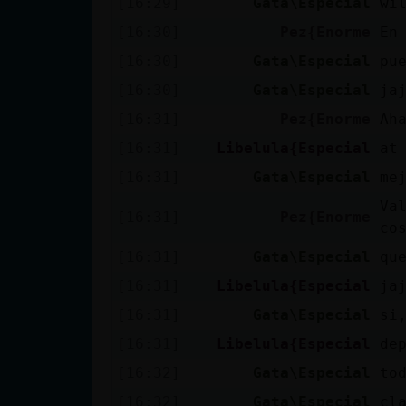
[16:29]
Gata\Especial
wi
cuenta
[16:30]
Pez{Enorme
En
[16:30]
Gata\Especial
pu
[16:30]
Gata\Especial
ja
Reservar
[16:31]
Pez{Enorme
Ah
alias
[16:31]
Libelula{Especial
at
[16:31]
Gata\Especial
me
Actualizar
Va
[16:31]
Pez{Enorme
contraseña
co
[16:31]
Gata\Especial
qu
[16:31]
Libelula{Especial
ja
Actualizar
[16:31]
Gata\Especial
si
IP virtual
[16:31]
Libelula{Especial
de
[16:32]
Gata\Especial
to
[16:32]
Gata\Especial
cl