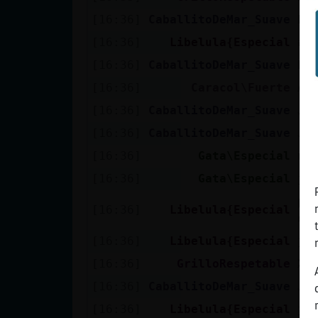
[16:36]
CaballitoDeMar_Suave
Li
[16:36]
Libelula{Especial
aj
[16:36]
CaballitoDeMar_Suave
Bue
[16:36]
Caracol\Fuerte
Au
[16:36]
CaballitoDeMar_Suave
Ji
[16:36]
CaballitoDeMar_Suave
Ja
[16:36]
Gata\Especial
na
[16:36]
Gata\Especial
ja
pu
[16:36]
Libelula{Especial
en
[16:36]
Libelula{Especial
ja
[16:36]
GrilloRespetable
Xd
[16:36]
CaballitoDeMar_Suave
Ja
[16:36]
Libelula{Especial
ja