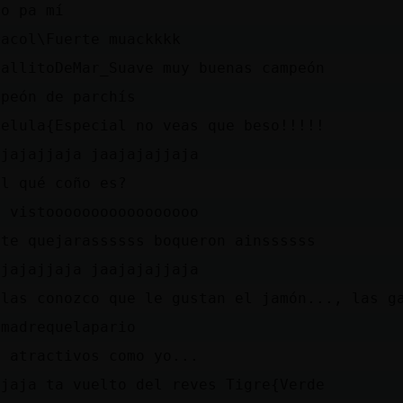
lo pa mí
racol\Fuerte muackkkk
ballitoDeMar_Suave muy buenas campeón
mpeón de parchís
belula{Especial no veas que beso!!!!!
ajajajjaja jaajajajjaja
dl qué coño es?
s vistooooooooooooooooo
 te quejarassssss boqueron ainssssss
ajajajjaja jaajajajjaja
 las conozco que le gustan el jamón..., las g
 madrequelapario
s atractivos como yo...
jjaja ta vuelto del reves Tigre{Verde