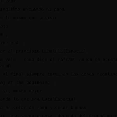
ll end?
 ingl鳠no entiendo ni papa
es lo mismo que pusiste
jaja
am ,
 the end...
jor al principio Libelula{Especial
le vale...como dice el refrᮮ..nunca te acost
sa mᳮ
e al final siempre terminan las cosas regulin
jaj at the beginning...
, si, mucho mejor
pende lo que sea Gata\Especial
do es color de rosa y cosas buenas
aro, eso siempre pasa, depende del dependimie