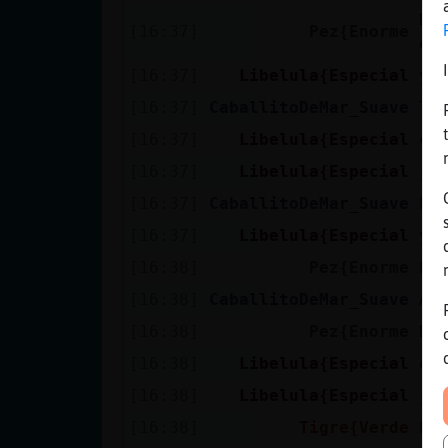
De
[16:37]
Pez{Enorme
en
[16:37]
Libelula{Especial
yo
[16:37]
CaballitoDeMar_Suave
Te
[16:37]
Libelula{Especial
cr
[16:37]
Libelula{Especial
ja
[16:37]
CaballitoDeMar_Suave
Pe
[16:37]
Libelula{Especial
y 
[16:38]
Pez{Enorme
Es
[16:38]
CaballitoDeMar_Suave
A 
[16:38]
Pez{Enorme
Di
[16:38]
Libelula{Especial
qu
[16:38]
Libelula{Especial
ja
[16:38]
Tigre{Verde
bu