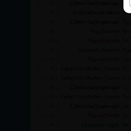
[16:38]
Libelula{Especial
na
[16:38]
GrilloRespetable
Ce
[16:38]
Libelula{Especial
Ti
[16:38]
Pez{Enorme
Qu
[16:38]
Tigre{Verde
Ce
[16:38]
Caracol\Fuerte
Ti
[16:38]
Tigre{Verde
Li
[16:38]
CaballitoDeMar_Suave
Yo
[16:39]
CaballitoDeMar_Suave
E 
[16:39]
Libelula{Especial
si
[16:39]
CaballitoDeMar_Suave
Bue
[16:39]
Libelula{Especial
ea
[16:39]
Tigre{Verde
je
[16:39]
Pinguino\Agil
Ha