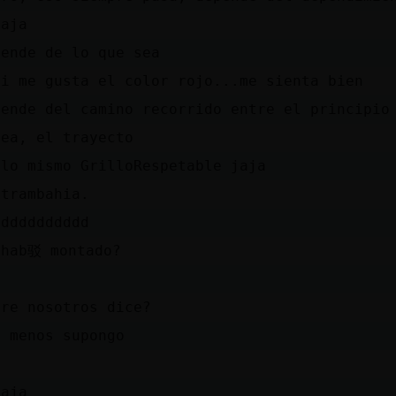
jaja
pende de lo que sea
mi me gusta el color rojo...me sienta bien
pende del camino recorrido entre el principio
sea, el trayecto
 lo mismo GrilloRespetable jaja
 trambahia.
ddddddddddd
 hab驳 montado?
tre nosotros dice?
o menos supongo
jaja