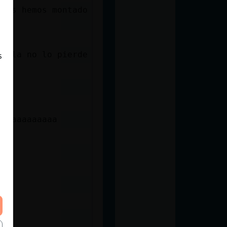
 nos hemos montado
ailla no lo pierde
s
aaaaaaaaaaaa