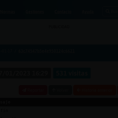
Bus
Normas
Gestiones
Contacto
Ayuda
PUBLICIDAD
-01-17
63c74547b5e4e950124c6621
7/01/2023 16:29
531 visitas
Reportar
Volver
Historia anterior
saje
 fin