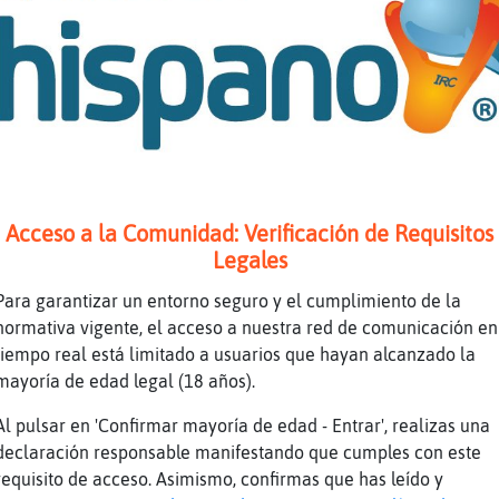
belula{Especial hasta en la sopaaa 😘😘
u jiquillo
nas tardes paisano 🙋‍♂️
pa
quillo? Que bazta
jaja jajaja jajaja
Acceso a la Comunidad: Verificación de Requisitos
h, esta la tarde para un bastinazo
Legales
jaja
Para garantizar un entorno seguro y el cumplimiento de la
es igual que tu CaballitoDeMar_Suave, te lo d
normativa vigente, el acceso a nuestra red de comunicación en
tiendas
tiempo real está limitado a usuarios que hayan alcanzado la
jaja
mayoría de edad legal (18 años).
ddddddddddd
Al pulsar en 'Confirmar mayoría de edad - Entrar', realizas una
jaja jajaja jajaja jajaja jajaja
declaración responsable manifestando que cumples con este
requisito de acceso. Asimismo, confirmas que has leído y
jajja