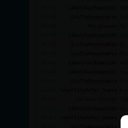
[16:33]
Libelula{Especial
ua
[16:34]
GrilloRespetable
Ja
[16:34]
Pez{Enorme
Yo
[16:34]
Libelula{Especial
ja
[16:34]
GrilloRespetable
Ni
[16:34]
GrilloRespetable
Mi
[16:34]
Libelula{Especial
as
[16:34]
Libelula{Especial
le
[16:35]
GrilloRespetable
Pr
[16:35]
CaballitoDeMar_Suave
Bue
[16:35]
Caracol\Fuerte
Ca
[16:35]
Libelula{Especial
no
[16:35]
CaballitoDeMar_Suave
Car
[16:35]
GrilloRespetable
We