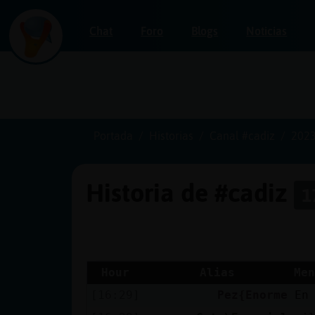
Chat
Foro
Blogs
Noticias
Iniciar
sesión
Portada
Historias
Canal #cadiz
2023
Historia de #cadiz
1
¡Chatea
sin
publicidad!
Hour
Alias
Men
[16:29]
Pez{Enorme
En
Crear
una