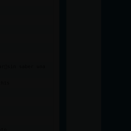
ar᳠sin saber una
chis
nto