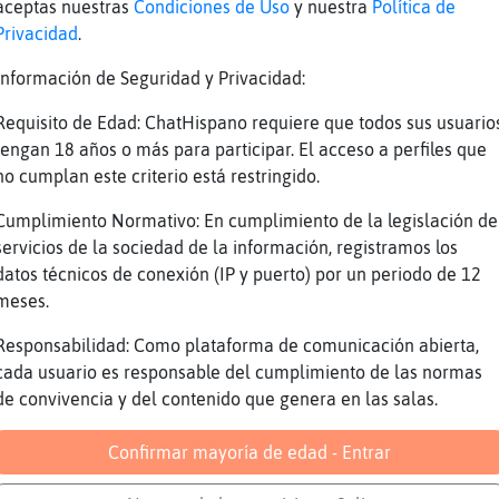
aceptas nuestras
Condiciones de Uso
y nuestra
Política de
ciamos....unosolo casado, que a�n nosotros no
Privacidad
.
 el trambahia...
Información de Seguridad y Privacidad:
 no se ni como es
 pone así de campo como yo pero lo malaje cañ
Requisito de Edad: ChatHispano requiere que todos sus usuario
tengan 18 años o más para participar. El acceso a perfiles que
eo que vale la tarjeta del consorcio no?
no cumplan este criterio está restringido.
jajja CaballitoDeMar_Suave nuncaaaaaaaa
Cumplimiento Normativo: En cumplimiento de la legislación de
z{Enorme po no, que no me montao
servicios de la sociedad de la información, registramos los
lo que te gusta a ti venir aqui a comer? anda
datos técnicos de conexión (IP y puerto) por un periodo de 12
toy pensando en colarme....
meses.
comer y 0_0 culos
Responsabilidad: Como plataforma de comunicación abierta,
cen que la multa es de 100�
cada usuario es responsable del cumplimiento de las normas
de convivencia y del contenido que genera en las salas.
erozo es
ja
Confirmar mayoría de edad - Entrar
enas tardes