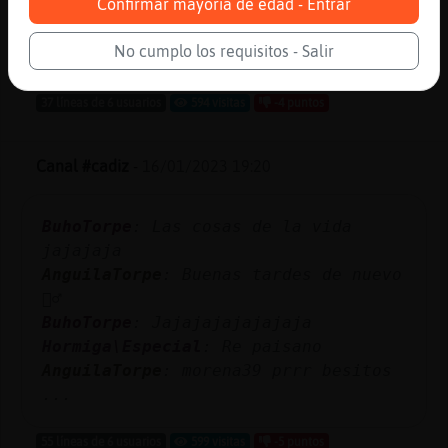
Confirmar mayoría de edad - Entrar
PajaroSinRespeto
: Perro\Fuerte
aaaiinnsss
No cumplo los requisitos - Salir
...
37 líneas de 6 usuarios
594 visitas
-4 puntos
Canal #cadiz
-
16/01/2023 19:20
BuhoTorpe
: Las cosas de la vida
jajajaja
AnguilaTorpe
: Buenas tardes de nuevo
🙋‍♂️
BuhoTorpe
: Jajajajajajajaja
Hormiga\Especial
: Re paisano
AnguilaTorpe
: morena39 prrr besitos
...
55 líneas de 6 usuarios
599 visitas
-5 puntos