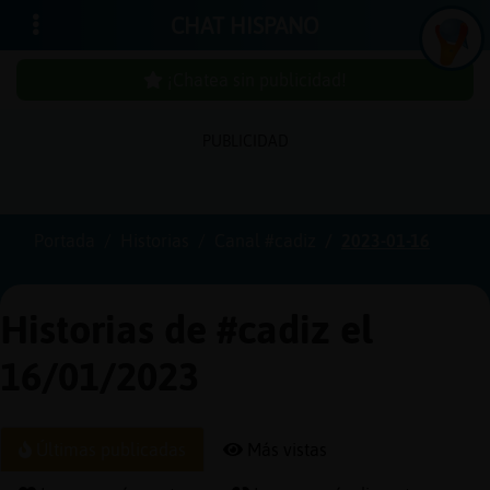
CHAT HISPANO
¡Chatea sin publicidad!
PUBLICIDAD
Iniciar
sesión
Portada
Historias
Canal #cadiz
2023-01-16
¡Chatea
sin
Historias de #cadiz el
publici
16/01/2023
Crear
Últimas publicadas
Más vistas
una
cuenta