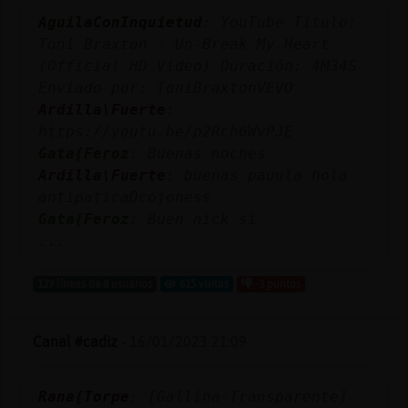
Mis
AguilaConInquietud
: YouTube Titulo:
blogs
Toni Braxton - Un-Break My Heart
(Official HD Video) Duración: 4M34S
Enviado por: ToniBraxtonVEVO
Ardilla\Fuerte
:
Mis
https://youtu.be/p2Rch6WvPJE
foros
Gata{Feroz
: Buenas noches
Ardilla\Fuerte
: buenas pauula hola
antipaticaDcojoness
Registr
Gata{Feroz
: Buen nick si
un
...
canal
129 líneas de 8 usuarios
615 visitas
-3 puntos
Canal #cadiz
-
16/01/2023 21:09
Más
gestion
Rana{Torpe
: [Gallina-Transparente]