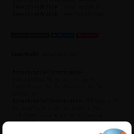
Topo}Insufrible
: sera estoy yo
Topo}Insufrible
: jaajajajajjaaj
...
40 líneas de 3 usuarios
609 visitas
-1 puntos
Canal #cadiz
-
16/01/2023 20:27
Rinoceronte\Interesante
:
chicoinfiel29 no ze zi en tu
herbolario te lo daran o te lo
venderan
Rinoceronte\Interesante
: Pidelo y k
te expliken como ze haze y loz
cuidadoz para k no ze te muera
chicoinfiel29
CaballitoDeMar_SinRespeto
: que