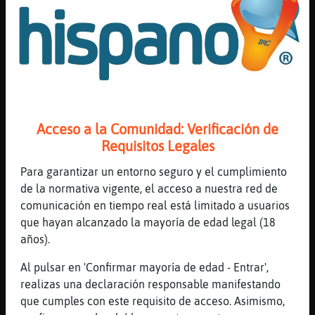
curioso
Oveja_Interesante
: Me voy
Rinoceronte\Interesante
:
CaballitoDeMar_SinRespeto ez un zer
vivo
...
115 líneas de 9 usuarios
581 visitas
-2 puntos
Acceso a la Comunidad: Verificación de
Requisitos Legales
Canal #cadiz
-
16/01/2023 19:41
Para garantizar un entorno seguro y el cumplimiento
de la normativa vigente, el acceso a nuestra red de
comunicación en tiempo real está limitado a usuarios
Mosca-SinRespeto
: pues soy un
que hayan alcanzado la mayoría de edad legal (18
reflejo de lo que eres tu Moreno-25
años).
Mosca-SinRespeto
: Morena39
GrilloFeroz
:
Al pulsar en 'Confirmar mayoría de edad - Entrar',
https://youtu.be/DkEmtfWT67I
realizas una declaración responsable manifestando
Zebra_Real
: YouTube Titulo: Lufthaus
que cumples con este requisito de acceso. Asimismo,
- Soul Seekers (Official Music