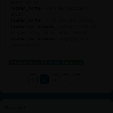
desde el pc
Caiman_Torpe
: Pero me habitue al
movil
Caiman_Torpe
: Y me veo más cómodo
Caiman}ConTimidez
: Caiman_Torpe yo
es que estoy en el sofa tumbado
Caiman}ConTimidez
: jaajajajjaja
jaajajajjaja
...
55 líneas de 5 usuarios
633 visitas
13 puntos
1
2
3
PUBLICIDAD