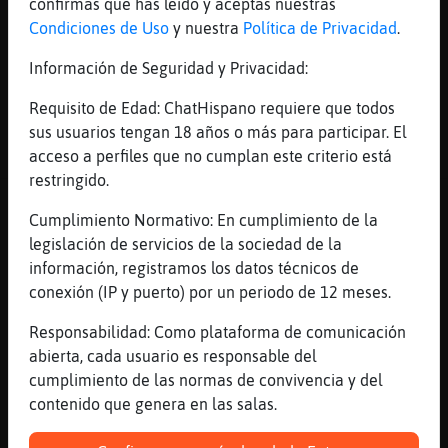
confirmas que has leído y aceptas nuestras
Video) Duración: 3M53S Enviado por:
Condiciones de Uso
y nuestra
Política de Privacidad
.
Armada Music TV
Información de Seguridad y Privacidad:
GrilloFeroz
: ))
...
Requisito de Edad: ChatHispano requiere que todos
sus usuarios tengan 18 años o más para participar. El
258 líneas de 9 usuarios
675 visitas
9 puntos
acceso a perfiles que no cumplan este criterio está
restringido.
Canal #cadiz
-
16/01/2023 19:32
Cumplimiento Normativo: En cumplimiento de la
legislación de servicios de la sociedad de la
PajaroSinRespeto
: Tú en cambio estás
información, registramos los datos técnicos de
igual Perro\Fuerte
conexión (IP y puerto) por un periodo de 12 meses.
PajaroSinRespeto
: No pasan los años
Responsabilidad: Como plataforma de comunicación
por ti
abierta, cada usuario es responsable del
Perro\Fuerte
: Imaginate zegun ella
cumplimiento de las normas de convivencia y del
eztaba preña... PajaroSinRespeto
contenido que genera en las salas.
PajaroSinRespeto
: Buenas tardes
trimilenaria 🙋‍♂️