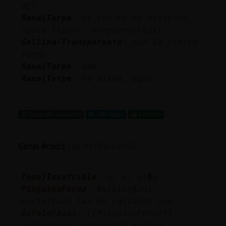
d󮤥?
Rana{Torpe
: Si eso es un desierto,
nunca llueve, Serpiente\Agil
Gallina-Transparente
: por la sierra
ronda
Rana{Torpe
: Amm
Rana{Torpe
: Ya mismo, aqui
...
22 líneas de 3 usuarios
588 visitas
6 puntos
Canal #cadiz
-
16/01/2023 20:55
Topo}Insufrible
: si si ni�a
PinguinoFeroz
: Bufalo{Azul
marikituzo taz mu callaito hoy
Bufalo{Azul
: [[PinguinoFeroz]]
jajajajaja escuchando musica