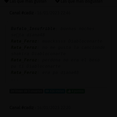
Las que más gustan
Las que más disgustan
Canal #cadiz
-
16/01/2023 22:46
Reserva
Bufalo_Insufrible
: buenas noches
alias
se񯲩ta diana48
Rata_Feroz
: muackssss Diabloconarte
Rata_Feroz
: no me gusta la cancionde
Actuali
shakira Diabloconarte
contras
Rata_Feroz
: perdona no era el beso
pa ti Diabloconarte
Rata_Feroz
: era pa diana48
...
Actuali
IP
24 líneas de 3 usuarios
616 visitas
4 puntos
virtual
Canal #cadiz
-
16/01/2023 22:20