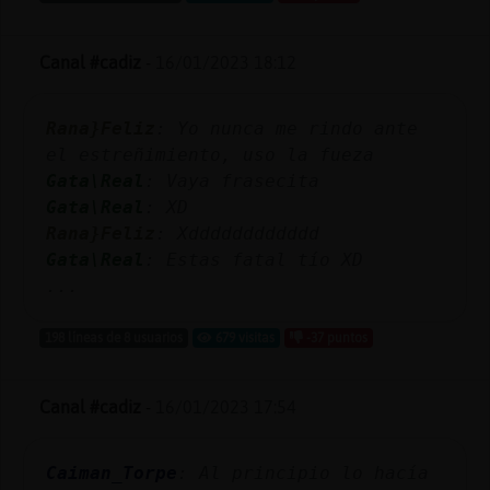
Canal #cadiz
-
16/01/2023 18:12
Rana}Feliz
: Yo nunca me rindo ante
el estreñimiento, uso la fueza
Gata\Real
: Vaya frasecita
Gata\Real
: XD
Rana}Feliz
: Xdddddddddddd
Gata\Real
: Estas fatal tío XD
...
198 líneas de 8 usuarios
679 visitas
-37 puntos
Canal #cadiz
-
16/01/2023 17:54
Caiman_Torpe
: Al principio lo hacía