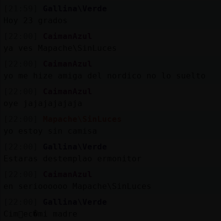
Mis
[21:59]
Gallina\Verde
blogs
Hoy 23 grados
[22:00]
CaimanAzul
ya ves Mapache\SinLuces
Mis
[22:00]
CaimanAzul
foros
yo me hize amiga del nordico no lo suelto
[22:00]
CaimanAzul
oye jajajajajaja
Registr
[22:00]
Mapache\SinLuces
un
yo estoy sin camisa
canal
[22:00]
Gallina\Verde
Estaras destemplao ermonitor
[22:00]
CaimanAzul
en serioooooo Mapache\SinLuces
Más
gestion
[22:00]
Gallina\Verde
Cim󮠤ec�mi madre