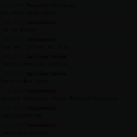
[22:00]
Mapache\SinLuces
si aqui hace calor
[22:01]
CaimanAzul
yo no puedo
[22:01]
CaimanAzul
que mal lllevo el frio
[22:01]
Gallina\Verde
Tanto como sin camisa.....
[22:01]
Gallina\Verde
Pero fr�no hace
[22:01]
CaimanAzul
quiere ense񡲠sus tatus Mapache\SinLuces
[22:01]
CaimanAzul
Gallina\Verde
[22:01]
CaimanAzul
jajajajajajajja