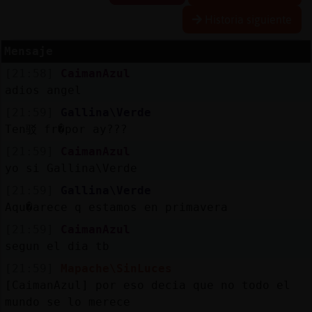
Historia siguiente
Mensaje
Reserva
[21:58]
CaimanAzul
alias
adios angel
[21:59]
Gallina\Verde
Ten驳 fr�por ay???
Actuali
[21:59]
CaimanAzul
contras
yo si Gallina\Verde
[21:59]
Gallina\Verde
Aqu�arece q estamos en primavera
Actuali
[21:59]
CaimanAzul
IP
segun el dia tb
virtual
[21:59]
Mapache\SinLuces
[CaimanAzul] por eso decia que no todo el
mundo se lo merece