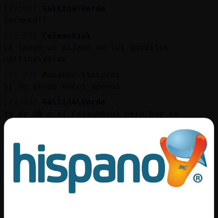
[22:02]
Gallina\Verde
Serᠥso!!
[22:02]
CaimanAzul
yo tengo un pijama de los gorditos
Gallina\Verde
[22:03]
Mapache\SinLuces
si no tengo tatus apenas
[22:03]
Gallina\Verde
Yo ay d� q si CaimanAzul pero hoy no
[22:03]
CaimanAzul
ja ja ja Mapache\SinLuces
[22:03]
CaimanAzul
yo si Gallina\Verde
[22:03]
Mapache\SinLuces
[CaimanAzul] cuantos crees que tengo?
[22:04]
CaimanAzul