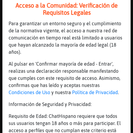
minimo 10
Acceso a la Comunidad: Verificación de
Requisitos Legales
[22:04]
Mapache\SinLuces
tengo el doble de lo que has dicho
Para garantizar un entorno seguro y el cumplimiento
[22:04]
CaimanAzul
de la normativa vigente, el acceso a nuestra red de
co�o
comunicación en tiempo real está limitado a usuarios
que hayan alcanzado la mayoría de edad legal (18
[22:04]
CaimanAzul
años).
perdon
[22:04]
CaimanAzul
Al pulsar en 'Confirmar mayoría de edad - Entrar',
jajajajaajjajjaa
realizas una declaración responsable manifestando
que cumples con este requisito de acceso. Asimismo,
[22:04]
Gallina\Verde
confirmas que has leído y aceptas nuestras
Jajajaj
Condiciones de Uso
y nuestra
Política de Privacidad
.
[22:04]
CaimanAzul
ni񯯯oooo
Información de Seguridad y Privacidad:
[22:04]
Mapache\SinLuces
Requisito de Edad: ChatHispano requiere que todos
y ya tengo pensado el 21
sus usuarios tengan 18 años o más para participar. El
[22:04]
CaimanAzul
acceso a perfiles que no cumplan este criterio está