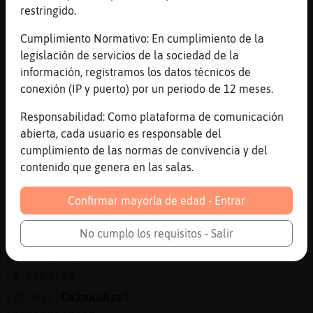
tas loko Mapache\SinLuces
restringido.
[22:04]
Gallina\Verde
Cumplimiento Normativo: En cumplimiento de la
Apenas tiene dice!!!
legislación de servicios de la sociedad de la
[22:05]
CaimanAzul
información, registramos los datos técnicos de
madre mia Gallina\Verde
conexión (IP y puerto) por un periodo de 12 meses.
[22:05]
CaimanAzul
Responsabilidad: Como plataforma de comunicación
que parte no tienes tatuada
abierta, cada usuario es responsable del
[22:05]
Mapache\SinLuces
cumplimiento de las normas de convivencia y del
algun dia parare pero por lo pronto ya
contenido que genera en las salas.
tengo pensado el 21 es mas ma񡮡 que me
termian uno le voy a preguntar precio
Confirmar mayoría de edad - Entrar
[22:05]
CaimanAzul
No cumplo los requisitos - Salir
y terminamos antes
[22:05]
Mapache\SinLuces
la espalda
[22:05]
CaimanAzul