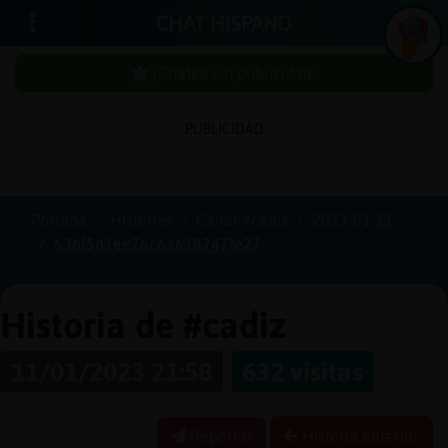
CHAT HISPANO
¡Chatea sin publicidad!
PUBLICIDAD
Iniciar
sesión
Portada
Historias
Canal #cadiz
2023-01-11
63bf5d1ee76c6a618247fe27
¡Chatea
sin
publici
Historia de #cadiz
11/01/2023 21:58
632 visitas
Crear
una
Reportar
Historia anterior
cuenta