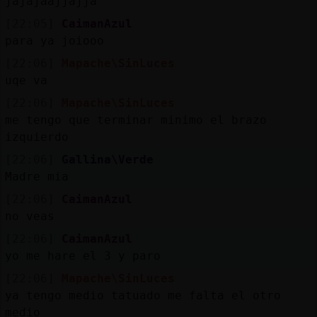
jajajaajjajja
[22:05]
CaimanAzul
para ya joiooo
[22:06]
Mapache\SinLuces
uqe va
[22:06]
Mapache\SinLuces
me tengo que terminar minimo el brazo
izquierdo
[22:06]
Gallina\Verde
Madre mia
[22:06]
CaimanAzul
no veas
[22:06]
CaimanAzul
yo me hare el 3 y paro
[22:06]
Mapache\SinLuces
ya tengo medio tatuado me falta el otro
medio