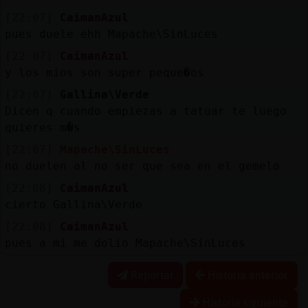
[22:07]
CaimanAzul
pues duele ehh Mapache\SinLuces
[22:07]
CaimanAzul
y los mios son super peque�os
[22:07]
Gallina\Verde
Dicen q cuando empiezas a tatuar te luego
quieres m�s
[22:07]
Mapache\SinLuces
no duelen al no ser que sea en el gemelo
[22:08]
CaimanAzul
cierto Gallina\Verde
[22:08]
CaimanAzul
pues a mi me dolio Mapache\SinLuces
Reportar
Historia anterior
Historia siguiente