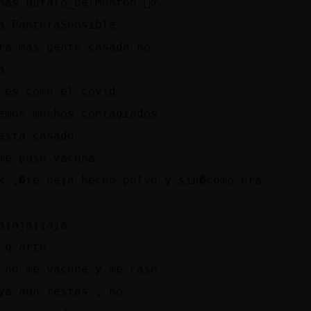
nas Bufalo_DelMonton 🙋‍♂️
a PanteraSensible
ra mas gente casada no
a
 es como el covid
emos muchos contagiados
esta casado
me puse vacuna
k ,�te deja hecho polvo y sin�como era
ajajajjaja
 q arte
 no me vacune y me case
ya aun restas , no