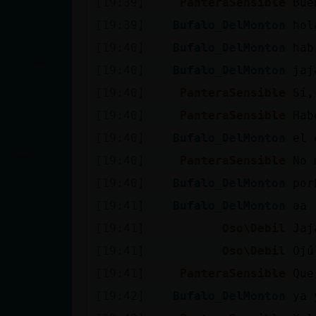
[19:39]
PanteraSensible
Bue
cuenta
[19:39]
Bufalo_DelMonton
hol
[19:40]
Bufalo_DelMonton
hab
[19:40]
Bufalo_DelMonton
jaj
Reservar
[19:40]
PanteraSensible
Sí,
alias
[19:40]
PanteraSensible
Hab
[19:40]
Bufalo_DelMonton
el 
Actualizar
[19:40]
PanteraSensible
No 
contraseña
[19:40]
Bufalo_DelMonton
por
[19:41]
Bufalo_DelMonton
aa
[19:41]
Oso\Debil
Jaj
Actualizar
[19:41]
Oso\Debil
Ojú
IP virtual
[19:41]
PanteraSensible
Que
[19:42]
Bufalo_DelMonton
ya 