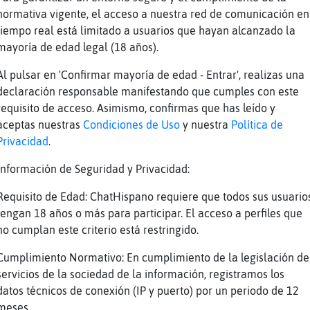
quiero
normativa vigente, el acceso a nuestra red de comunicación en
ebro
tiempo real está limitado a usuarios que hayan alcanzado la
 pues yo tengo una edad k no me i portaria
mayoría de edad legal (18 años).
s no te lo aconsejo
Al pulsar en 'Confirmar mayoría de edad - Entrar', realizas una
a de to
declaración responsable manifestando que cumples con este
requisito de acceso. Asimismo, confirmas que has leído y
o para esta ya de tranki,
aceptas nuestras
Condiciones de Uso
y nuestra
Política de
Privacidad
.
o se está más de tranki como tu dices Bufalo_
Información de Seguridad y Privacidad:
o foia menos
Requisito de Edad: ChatHispano requiere que todos sus usuario
 eso entran aquí los casados
tengan 18 años o más para participar. El acceso a perfiles que
ahahahjajaja
no cumplan este criterio está restringido.
e meoooooo
Cumplimiento Normativo: En cumplimiento de la legislación de
ajajajajajaja
servicios de la sociedad de la información, registramos los
\Debil: como t�, que t� est᳠casado
datos técnicos de conexión (IP y puerto) por un periodo de 12
meses.