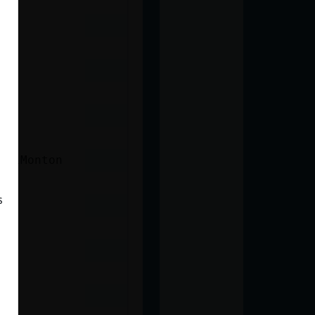
DelMonton
s