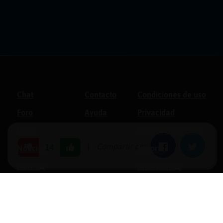
Chat
Contacto
Condiciones de uso
Foro
Ayuda
Privacidad
Blogs
Política de cookies
|
Compartir en:
Facebook
Twitter
14
Noticias
Soporte
Normas
Anunciantes
Estadísticas
Historias
Tu foro gratis