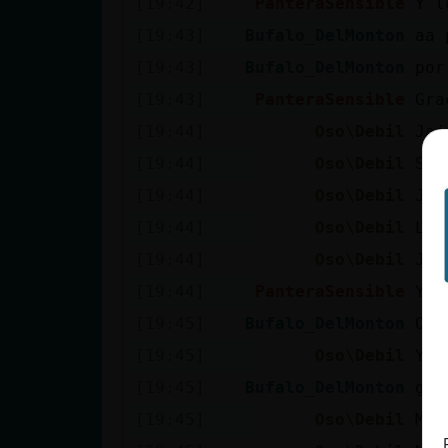
[19:42]
PanteraSensible
Y l
Mis blogs
[19:43]
Bufalo_DelMonton
aa 
[19:43]
Bufalo_DelMonton
por
Mis foros
[19:43]
PanteraSensible
Gra
[19:44]
Oso\Debil
Jaj
[19:44]
Oso\Debil
Si 
Registrar
[19:44]
Oso\Debil
Jaj
un canal
[19:44]
Oso\Debil
Lo 
[19:44]
Oso\Debil
Jaj
[19:44]
PanteraSensible
Y s
Más
[19:45]
Bufalo_DelMonton
Oso
gestiones
[19:45]
Oso\Debil
Ya 
[19:45]
Bufalo_DelMonton
gui
[19:45]
Oso\Debil
Men