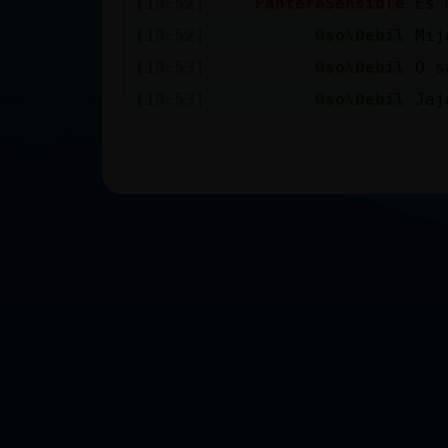
[19:52]
PanteraSensible
Es 
[19:52]
Oso\Debil
Mij
[19:53]
Oso\Debil
Q s
[19:53]
Oso\Debil
Jaj