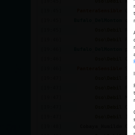
[19:45]
Oso\Debil
Ni 
[19:45]
PanteraSensible
Cer
[19:45]
Bufalo_DelMonton
oye
[19:45]
Oso\Debil
Pue
[19:46]
Oso\Debil
Pas
[19:46]
Bufalo_DelMonton
per
[19:46]
Oso\Debil
Ok
[19:46]
PanteraSensible
Sol
[19:47]
Oso\Debil
Per
[19:47]
Oso\Debil
Por
[19:47]
Oso\Debil
Muh
[19:47]
Oso\Debil
Q m
[19:47]
Oso\Debil
Jaj
[19:48]
Cobaya_Humilde
Oso