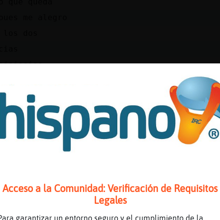
o que queda
pues me alegro
 los dos
cias
ajajaajaa
se enterara ella
ajajaajaj
iba mandar poco lejos
ajajajajajjajajaajajjajajsjsajs
i se entera la tuya?
\Debil cada pareja es un mundo
te digo
Acceso a la Comunidad: Verificación de Requisitos
sa a ella no le importe
Legales
os mal q yo no tengo
Para garantizar un entorno seguro y el cumplimiento de la