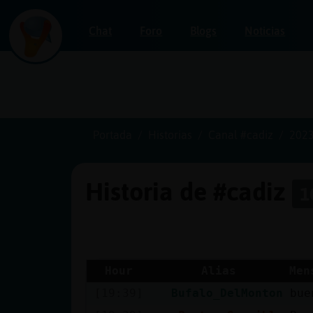
Chat
Foro
Blogs
Noticias
Iniciar
sesión
Portada
Historias
Canal #cadiz
2023
Historia de #cadiz
1
¡Chatea
sin
publicidad!
Hour
Alias
Men
[19:39]
Bufalo_DelMonton
bue
Crear
una