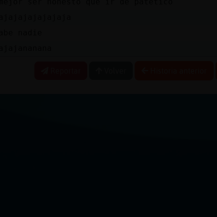
mejor ser honesto que ir de patético
ajajajajajajaja
abe nadie
ajajananana
Reportar
Volver
Historia anterior