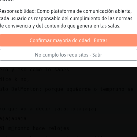
por suerte no
creo que s�
Responsabilidad: Como plataforma de comunicación abierta,
cada usuario es responsable del cumplimiento de las normas
sabes tú mas q yo
de convivencia y del contenido que genera en las salas.
ajajajajajja
aja en fin
Confirmar mayoría de edad - Entrar
criticando a los casado cuandi el lo est�
No cumplo los requisitos - Salir
 guebos
ero y eso como lo sabes
dice k no,
alo_DelMonton: porque aqu�arde o temprano se 
ro que va a decir jajajjajajajaj
ajajabaja
�l m᳠tonto hace relojes