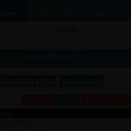
Bus
Normas
Gestiones
Contacto
Ayuda
PUBLICIDAD
-01-10
63be0ba76c0b036b0e2a1f21
0/01/2023 19:39
1116 visitas
Reportar
Volver
Historia anterior
saje
nas noches