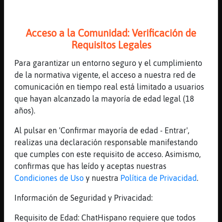
ya
[21:44]
Tiburon{Insufrible
Acceso a la Comunidad: Verificación de
Jajajajajajajaj
Requisitos Legales
[21:44]
Pantera-Feliz
Le gustas mucho JoseAnnal
Para garantizar un entorno seguro y el cumplimiento
de la normativa vigente, el acceso a nuestra red de
[21:44]
Tiburon{Insufrible
comunicación en tiempo real está limitado a usuarios
JoseAnnal guapeton
que hayan alcanzado la mayoría de edad legal (18
[21:44]
Zebra_Debil
años).
y asi todos los dias
Al pulsar en 'Confirmar mayoría de edad - Entrar',
[21:44]
Tiburon{Insufrible
realizas una declaración responsable manifestando
XD
que cumples con este requisito de acceso. Asimismo,
[21:44]
Zebra_Debil
confirmas que has leído y aceptas nuestras
SI es que os teneis que cansar por narices
Condiciones de Uso
y nuestra
Política de Privacidad
.
[21:44]
Tiburon{Insufrible
Información de Seguridad y Privacidad:
:3
[21:44]
Pantera-Feliz
Requisito de Edad: ChatHispano requiere que todos