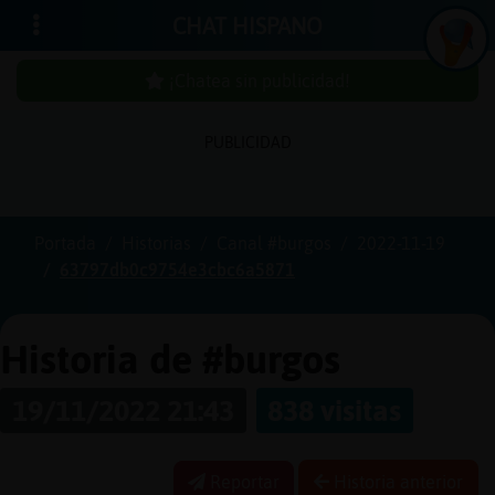
CHAT HISPANO
¡Chatea sin publicidad!
PUBLICIDAD
Iniciar
sesión
Portada
Historias
Canal #burgos
2022-11-19
63797db0c9754e3cbc6a5871
¡Chatea
sin
publici
Historia de #burgos
19/11/2022 21:43
838 visitas
Crear
una
Reportar
Historia anterior
cuenta