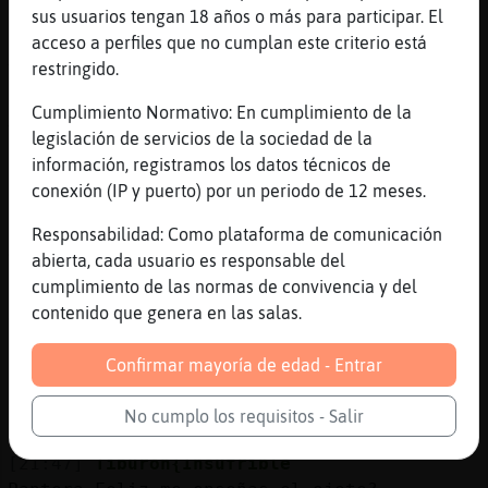
Zebra_Debil , es q dijo q le va lo annal
sus usuarios tengan 18 años o más para participar. El
acceso a perfiles que no cumplan este criterio está
[21:45]
Pantera-Feliz
restringido.
Y como JoseAnnal busca eso
[21:45]
Pantera-Feliz
Cumplimiento Normativo: En cumplimiento de la
Vamos como anillo al dedo
legislación de servicios de la sociedad de la
información, registramos los datos técnicos de
[21:45]
Tiburon{Insufrible
conexión (IP y puerto) por un periodo de 12 meses.
Es mi media naranja
[21:45]
Tiburon{Insufrible
Responsabilidad: Como plataforma de comunicación
<3
abierta, cada usuario es responsable del
cumplimiento de las normas de convivencia y del
[21:45]
Pantera-Feliz
contenido que genera en las salas.
JoseAnnal abrele a Tiburon{Insufrible me ha
dicho q le gustas mucho, y q seguro tienes
Confirmar mayoría de edad - Entrar
buen miembro
[21:46]
Tiburon{Insufrible
No cumplo los requisitos - Salir
Que morbo
[21:47]
Tiburon{Insufrible