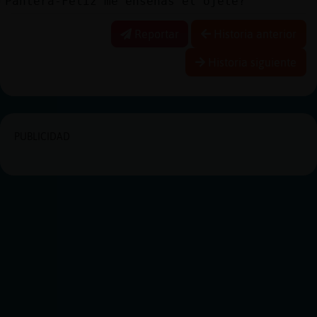
Pantera-Feliz me enseñas el ojete?
Reportar
Historia anterior
Historia siguiente
PUBLICIDAD