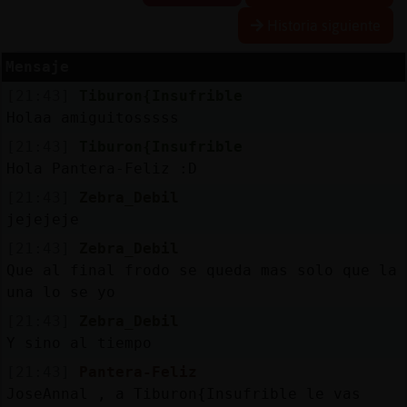
Historia siguiente
Mensaje
Reserva
[21:43]
Tiburon{Insufrible
alias
Holaa amiguitosssss
[21:43]
Tiburon{Insufrible
Hola Pantera-Feliz :D
Actuali
[21:43]
Zebra_Debil
contras
jejejeje
[21:43]
Zebra_Debil
Que al final frodo se queda mas solo que la
Actuali
una lo se yo
IP
[21:43]
Zebra_Debil
virtual
Y sino al tiempo
[21:43]
Pantera-Feliz
JoseAnnal , a Tiburon{Insufrible le vas