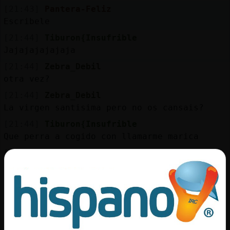
Mis
[21:43]
Pantera-Feliz
blogs
Escribele
[21:44]
Tiburon{Insufrible
Jajajajajajaja
Mis
[21:44]
Zebra_Debil
foros
otra vez?
[21:44]
Zebra_Debil
La virgen santisima pero no os cansais?
Registr
[21:44]
Tiburon{Insufrible
un
Que perra a cogido con llamarme marica
canal
[21:44]
Tiburon{Insufrible
XD
[21:44]
Pantera-Feliz
JoseAnnal abrele privi y otra cosita a
Más
Tiburon{Insufrible
gestion
[21:44]
Zebra_Debil