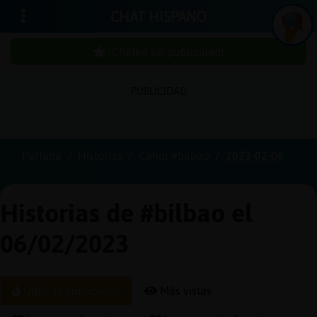
CHAT HISPANO
¡Chatea sin publicidad!
PUBLICIDAD
Iniciar
sesión
Portada
Historias
Canal #bilbao
2023-02-06
¡Chatea
sin
Historias de #bilbao el
publici
06/02/2023
Crear
Últimas publicadas
Más vistas
una
cuenta