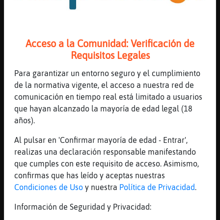
Mis
Gallina_Respetable
: camps eliseys 😜
blogs
CocodriloReal
: oui oui cest moi
CocodriloReal
: lulu de cachrel
Acceso a la Comunidad: Verificación de
CocodriloReal
: jjjjjajaj
Requisitos Legales
Gallina_Respetable
: number 5, como
Mis
el maaambo
foros
Para garantizar un entorno seguro y el cumplimiento
...
de la normativa vigente, el acceso a nuestra red de
comunicación en tiempo real está limitado a usuarios
278 líneas de 4 usuarios
651 visitas
-3 puntos
que hayan alcanzado la mayoría de edad legal (18
Registr
años).
un
Canal #bilbao
-
06/02/2023 21:36
Al pulsar en 'Confirmar mayoría de edad - Entrar',
canal
realizas una declaración responsable manifestando
que cumples con este requisito de acceso. Asimismo,
Hipopotamo\Suave
: gabon
confirmas que has leído y aceptas nuestras
Hipopotamo\Suave
: no me copies eh
Más
Condiciones de Uso
y nuestra
Política de Privacidad
.
Hipopotamo\Suave
: Caiman_Feliz
gestion
Hipopotamo\Suave
: XD XD XD
Información de Seguridad y Privacidad:
Caiman_Feliz
: enséñame...