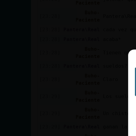
Paciente
Buho-
[23:28]
Pantera\Re
Paciente
[23:28]
Pantera\Real
cada vez q
[23:28]
Pantera\Real
acaba*
Buho-
[23:28]
Tienen que
Paciente
[23:28]
Pantera\Real
sueldos?
Buho-
[23:28]
Claro
Paciente
Buho-
[23:29]
Los sueldo
Paciente
Buho-
[23:29]
Un chiste 
Paciente
[23:29]
Pantera\Real
ganan la c