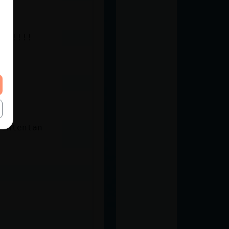
as !!!!
 intentan