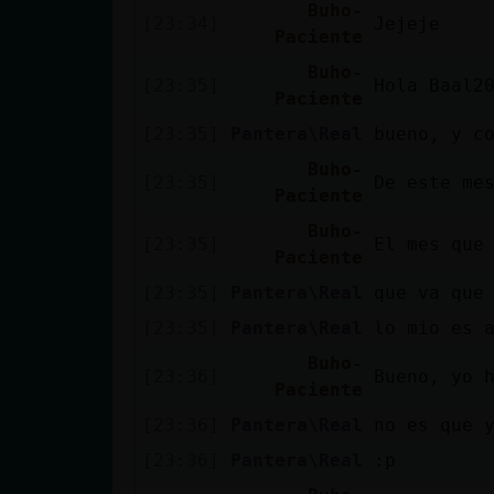
Buho-
[23:34]
Jejeje
Paciente
Buho-
[23:35]
Hola Baal2
Paciente
[23:35]
Pantera\Real
bueno, y c
Buho-
[23:35]
De este me
Paciente
Buho-
[23:35]
El mes que
Paciente
[23:35]
Pantera\Real
que va que
[23:35]
Pantera\Real
lo mio es 
Buho-
[23:36]
Bueno, yo 
Paciente
[23:36]
Pantera\Real
no es que 
[23:36]
Pantera\Real
:p