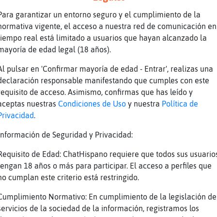
as por antigüedad
Para garantizar un entorno seguro y el cumplimiento de la
normativa vigente, el acceso a nuestra red de comunicación en
anan nada y yo en cambio gano nada de nada de
tiempo real está limitado a usuarios que hayan alcanzado la
uadruple
mayoría de edad legal (18 años).
uerda un chiste
Al pulsar en 'Confirmar mayoría de edad - Entrar', realizas una
declaración responsable manifestando que cumples con este
xo has tenido este año? -el doble que el año 
requisito de acceso. Asimismo, confirmas que has leído y
aceptas nuestras
Condiciones de Uso
y nuestra
Política de
Privacidad
.
ido50
Información de Seguridad y Privacidad:
omo se folla ahora en el 2023??
Requisito de Edad: ChatHispano requiere que todos sus usuario
ste año?
tengan 18 años o más para participar. El acceso a perfiles que
no cumplan este criterio está restringido.
Cumplimiento Normativo: En cumplimiento de la legislación de
servicios de la sociedad de la información, registramos los
s?