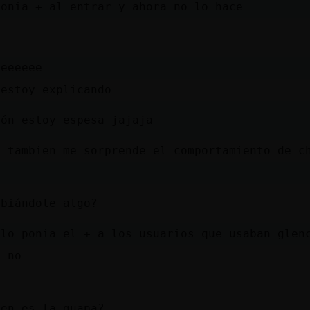
ponia + al entrar y ahora no lo hace
seeeeee
 estoy explicando
dón estoy espesa jajaja
i tambien me sorprende el comportamiento de c
o
mbiándole algo?
olo ponia el + a los usuarios que usaban glen
s no
a
ien es la guapa?