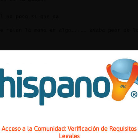
al un poco si que da
ue meten la mano en algo..... avaba peor de l
 justificar sus sueldos :-)
s que quieren ganar
malo, perdona
Acceso a la Comunidad: Verificación de Requisitos
uarta parte que yo
Legales