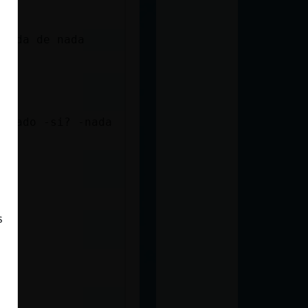
 nada de nada
pasado -si? -nada
s