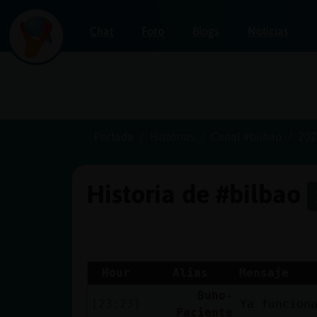
Chat
Foro
Blogs
Noticias
Iniciar
sesión
Portada
Historias
Canal #bilbao
202
Historia de #bilbao
¡Chatea
sin
publicidad!
Hour
Alias
Mensaje
Buho-
Crear
[23:23]
Ya funcion
Paciente
una