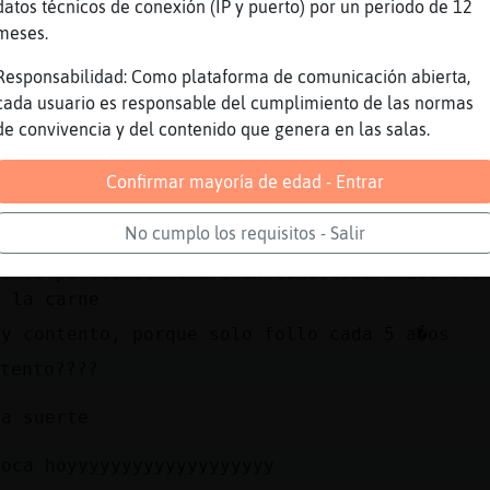
datos técnicos de conexión (IP y puerto) por un periodo de 12
meses.
Responsabilidad: Como plataforma de comunicación abierta,
s a ver si te espabilas que llevamos ya 11 di
cada usuario es responsable del cumplimiento de las normas
o espabilo en 365 dias
de convivencia y del contenido que genera en las salas.
e este a񯠿tampoco te toca?
Confirmar mayoría de edad - Entrar
palo :-)
No cumplo los requisitos - Salir
ue se parece el Tofu a un consolador? Los dos
a la carne
uy contento, porque solo follo cada 5 a�os
ntento????
ha suerte
toca hoyyyyyyyyyyyyyyyyyyy