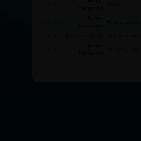
Buho-
[23:36]
Ahhh
Paciente
Buho-
[23:36]
Avaricioso
Paciente
[23:37]
Pantera\Real
soy muy og
Buho-
[23:37]
Ya veo, ya
Paciente