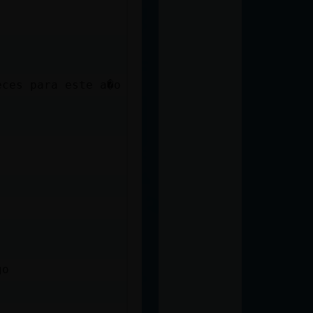
eces para este a�o
go