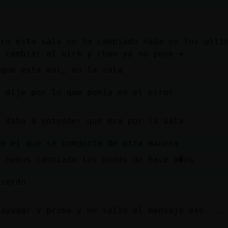
ro esta sala no ha cambiado nada en los ultim
a cambiar el nick y chan ya no pone +
 que esta mal, no la sala
o dije por lo que ponia en el error
e daba a entender que era por la sala
an el que se comporta de otra manera
o hemos cambiado los modes de hace a�os
pierdo
 ayudar y probe y me salio el mensaje ese....