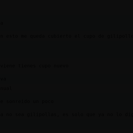
0a
on esto me queda cubierto el cupo de gilipoll
s
 viene tienes cupo nuevo
 va
anual
he sonreido un poco
ya no sea gilipollas, es solo que ya no lo di