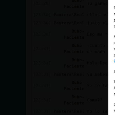
Buho-
[23:29]
Tu ganas m
Paciente
[23:30]
Pantera\Real
ellos no g
[23:30]
Pantera\Real
justo el c
Buho-
[23:30]
Eso me rec
Paciente
Buho-
-cuanto se
[23:31]
Paciente
de nada
Buho-
[23:31]
Hola Decid
Paciente
[23:31]
Pantera\Real
ya sabes c
Buho-
[23:31]
Se folla e
Paciente
Buho-
[23:31]
Como??
Paciente
[23:31]
Pantera\Real
no lo sabe