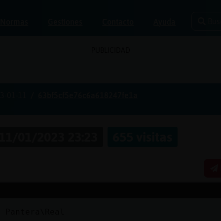
Bus
Normas
Gestiones
Contacto
Ayuda
PUBLICIDAD
3-01-11
63bf5cf5e76c6a618247fe1a
11/01/2023 23:23
655 visitas
a Pantera\Real