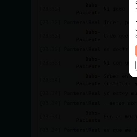
Buho-
[23:32]
Ni idea
Paciente
[23:32]
Pantera\Real
joder, pue
Buho-
[23:32]
Creo que n
Paciente
[23:33]
Pantera\Real
es decir qu
Buho-
[23:33]
Ni con un 
Paciente
Buho-
Sabes en q
[23:34]
Paciente
sustituir 
[23:34]
Pantera\Real
yo estoy m
[23:34]
Pantera\Real
߹ estas co
Buho-
[23:34]
Eso es muc
Paciente
[23:34]
Pantera\Real
es que me 