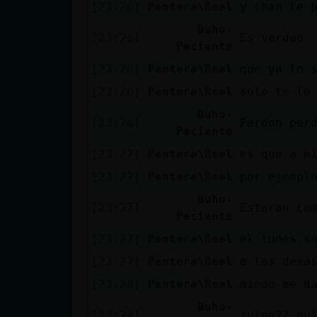
Mis blogs
[23:26]
Pantera\Real
y chan te 
Buho-
[23:26]
Es verdad
Paciente
[23:26]
Pantera\Real
que ya lo 
Mis foros
[23:26]
Pantera\Real
solo te lo
Buho-
[23:26]
Perdon per
Paciente
Registrar
un canal
[23:27]
Pantera\Real
es que a m
[23:27]
Pantera\Real
por ejempl
Buho-
[23:27]
Estaran ca
Más
Paciente
gestiones
[23:27]
Pantera\Real
el lunes s
[23:27]
Pantera\Real
a los dema
[23:28]
Pantera\Real
miedo me d
Buho-
[23:28]
julen27 qu