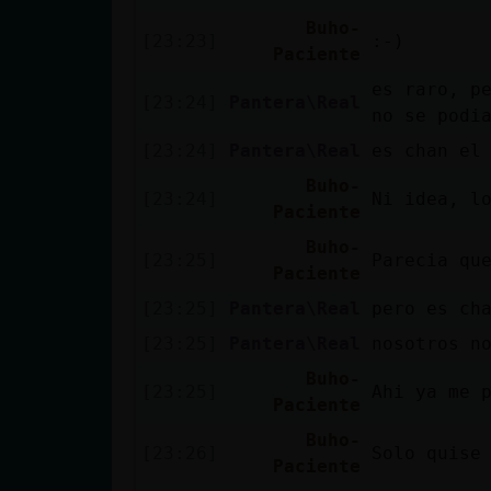
cuenta
Buho-
[23:23]
:-)
Paciente
es raro, pe
[23:24]
Pantera\Real
no se podi
Reservar
alias
[23:24]
Pantera\Real
es chan el
Buho-
[23:24]
Ni idea, l
Paciente
Buho-
Actualizar
[23:25]
Parecia qu
Paciente
contraseña
[23:25]
Pantera\Real
pero es ch
[23:25]
Pantera\Real
nosotros n
Actualizar
Buho-
[23:25]
Ahi ya me 
IP virtual
Paciente
Buho-
[23:26]
Solo quise
Paciente