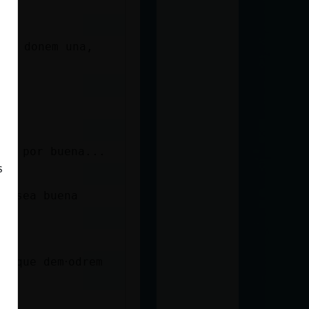
鳠en donem una,
una por buena...
s
ue sea buena
e dem࠰odrem