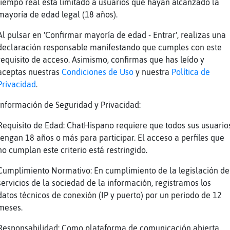
Real hola maca
tiempo real está limitado a usuarios que hayan alcanzado la
mayoría de edad legal (18 años).
ho{Naranja
{Real] Bona nit!!! 鳠que som molt d'aqu�i nom
Al pulsar en 'Confirmar mayoría de edad - Entrar', realizas una
p...
declaración responsable manifestando que cumples con este
requisito de acceso. Asimismo, confirmas que has leído y
aceptas nuestras
Condiciones de Uso
y nuestra
Política de
ice buena noche
Privacidad
.
al :D
Información de Seguridad y Privacidad:
ranja] aqu��. como somos un poco as�s󬯠damos 
Requisito de Edad: ChatHispano requiere que todos sus usuario
ebil ser�bones nits y tambi鮠queda mal
tengan 18 años o más para participar. El acceso a perfiles que
aranja] mira... que quede como quiera, pero q
no cumplan este criterio está restringido.
si Mosca\Debil
Cumplimiento Normativo: En cumplimiento de la legislación de
no es diu Buena noche, pq de nit sols es una
servicios de la sociedad de la información, registramos los
u�onfiem en poder saludar el bon dia, esperant qu
datos técnicos de conexión (IP y puerto) por un periodo de 12
mateix... som gent de molta fe
meses.
ias'
Responsabilidad: Como plataforma de comunicación abierta,