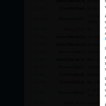
[21:42]
Buho{Naranja
Jirafa{
Mis blogs
[21:42]
Jirafa{Real
Hola Bu
[Jirafa
[21:42]
Mosca\Debil
cada co
Mis foros
[21:43]
Rana_Azul
🐑
[21:43]
Buho{Naranja
no se d
[21:43]
Buho{Naranja
queda m
Registrar
un canal
[21:44]
Mosca\Debil
[Buho{Na
[21:45]
Buho{Naranja
Mosca\D
[21:45]
Mosca\Debil
[Buho{N
Más
[21:46]
Jirafa{Real
Hahaha 
gestiones
[21:46]
Jirafa{Real
No s頰q 
ɳ que aq
[21:47]
Mosca\Debil
fer el 
[21:48]
Rana_Azul
uenas d