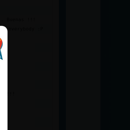
.. Buenas !!!
un everybody :P
na !!!