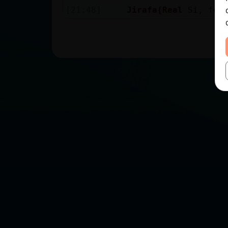
[21:48]
Jirafa{Real
Si, fe 