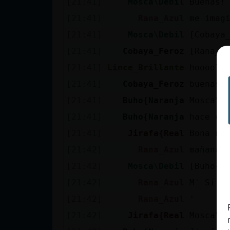
[21:41]
Mosca\Debil
Buenas!
cuenta
[21:41]
Rana_Azul
me imag
[21:41]
Mosca\Debil
[Cobaya
[21:41]
Cobaya_Feroz
[Rana_A
Reservar
[21:41]
Lince_Brillante
hoooola
alias
[21:41]
Cobaya_Feroz
buenas 
[21:41]
Buho{Naranja
Mosca\D
Actualizar
[21:41]
Buho{Naranja
hace ca
contraseña
[21:41]
Jirafa{Real
Bona ni
[21:42]
Rana_Azul
mañana 
[21:42]
Mosca\Debil
[Buho{Na
Actualizar
[21:42]
Rana_Azul
M' Sí'
IP virtual
[21:42]
Rana_Azul
'
[21:42]
Jirafa{Real
Mosca\D