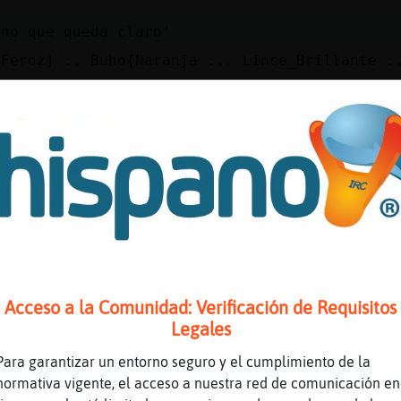
ino que queda claro'
_Feroz] .. Buho{Naranja ... Lince_Brillante .
zul] alemᮬ franc鳠y castellano? te ha faltado 
Mosca\Debil
ebil buenas noches son
lor hoy!
t xate@s
más' ~
ranja] noches??? cu᮴as? cielos... yo s󬯠veo u
Acceso a la Comunidad: Verificación de Requisitos
Legales
Para garantizar un entorno seguro y el cumplimiento de la
ebil bona nit , sols una
normativa vigente, el acceso a nuestra red de comunicación en