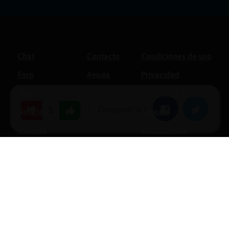
Chat
Contacto
Condiciones de uso
Foro
Ayuda
Privacidad
Blogs
Política de cookies
|
Compartir en:
Facebook
Twitter
1
Noticias
Soporte
Normas
Anunciantes
Estadísticas
Historias
Tu foro gratis