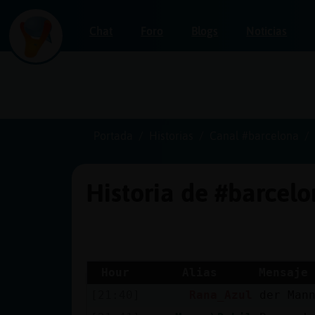
Chat
Foro
Blogs
Noticias
Iniciar
sesión
Portada
Historias
Canal #barcelona
Historia de #barcel
¡Chatea
sin
publicidad!
Hour
Alias
Mensaje
[21:40]
Rana_Azul
der Man
Crear
una