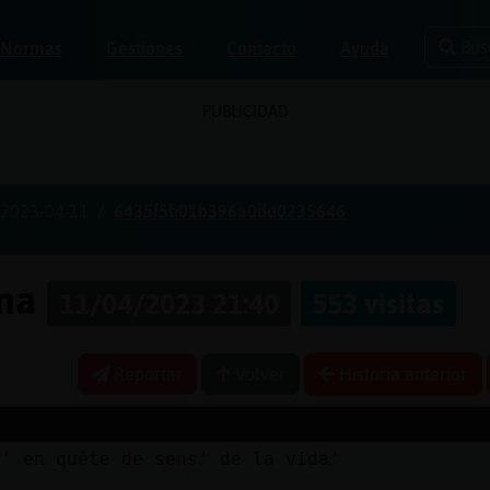
Bus
Normas
Gestiones
Contacto
Ayuda
PUBLICIDAD
2023-04-11
6435f5b01b396a0dd0235646
ona
11/04/2023 21:40
553 visitas
Reportar
Volver
Historia anterior
n' en quête de sens' de la vida'