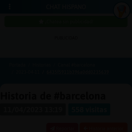
CHAT HISPANO
¡Chatea sin publicidad!
PUBLICIDAD
Iniciar
sesión
Portada
Historias
Canal #barcelona
2023-04-11
6435f5911b396a0dd0235639
¡Chatea
sin
publici
Historia de #barcelona
11/04/2023 13:19
558 visitas
Crear
una
Reportar
Historia anterior
cuenta