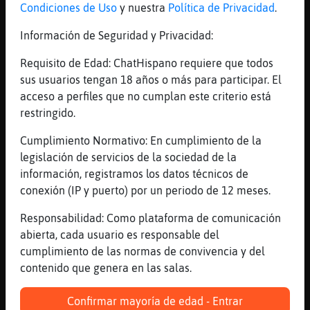
[13:32]
Oso{Paciente
Condiciones de Uso
y nuestra
Política de Privacidad
.
Son raras
Información de Seguridad y Privacidad:
[13:32]
Oso{Paciente
xd
Requisito de Edad: ChatHispano requiere que todos
[13:32]
Rinoceronte{Insufrible
sus usuarios tengan 18 años o más para participar. El
això és el problema
acceso a perfiles que no cumplan este criterio está
restringido.
[13:32]
Delfin{Agil
Tb es verdad, Woman_bcnles34. ɳ cr󮩣o lo
Cumplimiento Normativo: En cumplimiento de la
vuestro
legislación de servicios de la sociedad de la
[13:32]
Gata_Insufrible
información, registramos los datos técnicos de
claro Delfin{Agil por eso os hace rabia las
conexión (IP y puerto) por un periodo de 12 meses.
tias con carecter
Responsabilidad: Como plataforma de comunicación
[13:32]
Gata_Insufrible
abierta, cada usuario es responsable del
os mandan a parla xd
cumplimiento de las normas de convivencia y del
[13:32]
Gata_Insufrible
contenido que genera en las salas.
noia46 bon profit:)
Confirmar mayoría de edad - Entrar
[13:33]
Delfin{Agil