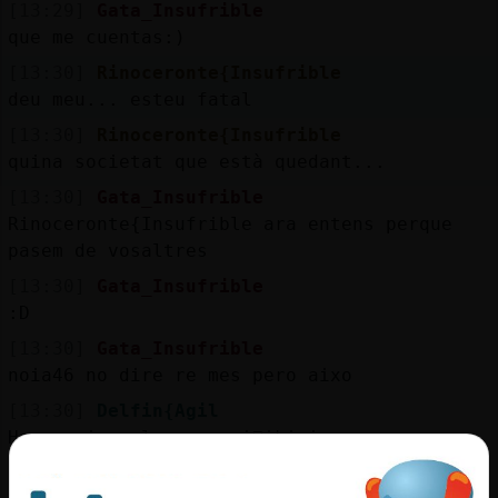
[13:29]
Gata_Insufrible
que me cuentas:)
[13:30]
Rinoceronte{Insufrible
deu meu... esteu fatal
[13:30]
Rinoceronte{Insufrible
quina societat que està quedant...
[13:30]
Gata_Insufrible
Rinoceronte{Insufrible ara entens perque
pasem de vosaltres
[13:30]
Gata_Insufrible
:D
[13:30]
Gata_Insufrible
noia46 no dire re mes pero aixo
[13:30]
Delfin{Agil
Hoy empieza la operaci󮠢ikini
[13:31]
Oso{Paciente