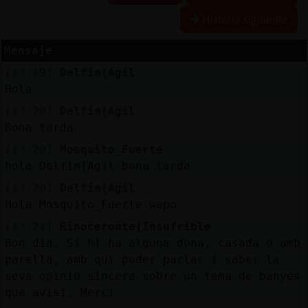
Historia siguiente
Mensaje
Reserva
[13:19]
Delfin{Agil
alias
Hola
[13:20]
Delfin{Agil
Bona tarda
Actuali
[13:20]
Mosquito_Fuerte
contras
hola Delfin{Agil bona tarda
[13:20]
Delfin{Agil
Hola Mosquito_Fuerte wapo
Actuali
[13:21]
Rinoceronte{Insufrible
IP
Bon dia. Si hi ha alguna dona, casada o amb
virtual
parella, amb qui poder parlar i saber la
seva opinio sincera sobre un tema de banyes
que avisi. Merci