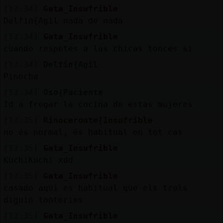
[13:34]
Gata_Insufrible
Delfin{Agil nada de nada
[13:34]
Gata_Insufrible
cuando respetes a las chicas tonces si
[13:34]
Delfin{Agil
Pinocha
[13:34]
Oso{Paciente
Id a fregar la cocina de estas mujeres
[13:35]
Rinoceronte{Insufrible
no és normal, és habitual en tot cas
[13:35]
Gata_Insufrible
KuchiKuchi xdd
[13:35]
Gata_Insufrible
casado aqui es habitual que els trols
diguin tonteries
[13:35]
Gata_Insufrible