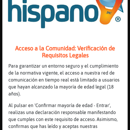
A veure descriu aixo Rinoceronte{Insufrible
[13:31]
Oso{Paciente
Que hi ha�tema
[13:31]
Rinoceronte{Insufrible
descriure el que?
[13:31]
Oso{Paciente
Acceso a la Comunidad: Verificación de
"Fatal"
Requisitos Legales
[13:31]
Oso{Paciente
Societat
Para garantizar un entorno seguro y el cumplimiento
de la normativa vigente, el acceso a nuestra red de
[13:31]
Delfin{Agil
comunicación en tiempo real está limitado a usuarios
Que mal humor tendrᮠ鳴as en 3 d�
que hayan alcanzado la mayoría de edad legal (18
[13:31]
Rinoceronte{Insufrible
años).
pellfinisme
Al pulsar en 'Confirmar mayoría de edad - Entrar',
[13:31]
Gata_Insufrible
realizas una declaración responsable manifestando
Delfin{Agil el mismo que teneos el año
que cumples con este requisito de acceso. Asimismo,
entero
confirmas que has leído y aceptas nuestras