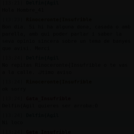
Mis
[13:21]
Delfin{Agil
blogs
Hola Hombre_41
[13:23]
Rinoceronte{Insufrible
Bon dia. Si hi ha alguna dona, casada o amb
parella, amb qui poder parlar i saber la
Mis
seva opinio sincera sobre un tema de banyes
foros
que avisi. Merci
[13:24]
Delfin{Agil
No repitas Rinoceronte{Insufrible o te vas
Registr
a la calle. ڬtimo aviso
un
[13:24]
Rinoceronte{Insufrible
canal
ok sorry
[13:24]
Gata_Insufrible
Delfin{Agil quieres ser arroba:O
Más
[13:24]
Delfin{Agil
gestion
Ni loco
[13:24]
Gata_Insufrible