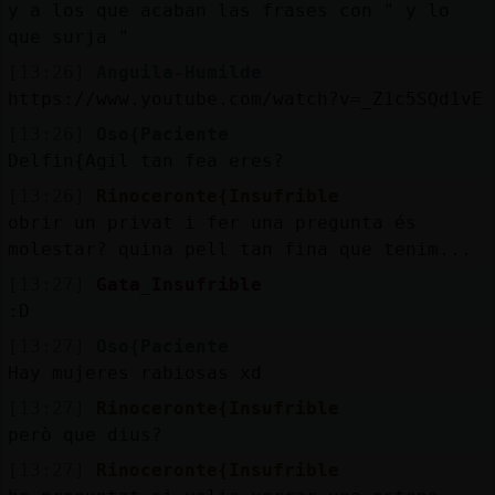
y a los que acaban las frases con " y lo
que surja "
[13:26]
Anguila-Humilde
https://www.youtube.com/watch?v=_Z1c5SQd1vE
[13:26]
Oso{Paciente
Delfin{Agil tan fea eres?
[13:26]
Rinoceronte{Insufrible
obrir un privat i fer una pregunta és
molestar? quina pell tan fina que tenim...
[13:27]
Gata_Insufrible
:D
[13:27]
Oso{Paciente
Hay mujeres rabiosas xd
[13:27]
Rinoceronte{Insufrible
però que dius?
[13:27]
Rinoceronte{Insufrible