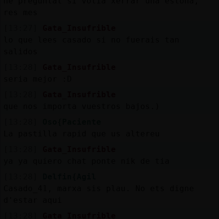
he preguntat si volia xerrar una estona,
res mes
[13:27]
Gata_Insufrible
lo que lees casado si no fuerais tan
salidos
[13:28]
Gata_Insufrible
seria mejor :D
[13:28]
Gata_Insufrible
que nos importa vuestros bajos.)
[13:28]
Oso{Paciente
La pastilla rapid que us altereu
[13:28]
Gata_Insufrible
ya ya quiero chat ponte nik de tia
[13:28]
Delfin{Agil
Casado_41, marxa sis plau. No ets digne
d'estar aqui
[13:28]
Gata_Insufrible