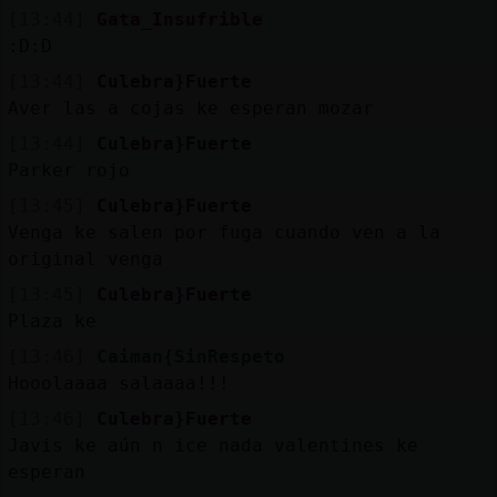
[13:44]
Gata_Insufrible
:D:D
[13:44]
Culebra}Fuerte
Aver las a cojas ke esperan mozar
[13:44]
Culebra}Fuerte
Parker rojo
[13:45]
Culebra}Fuerte
Venga ke salen por fuga cuando ven a la
original venga
[13:45]
Culebra}Fuerte
Plaza ke
[13:46]
Caiman{SinRespeto
Hooolaaaa salaaaa!!!
[13:46]
Culebra}Fuerte
Javis ke aún n ice nada valentines ke
esperan