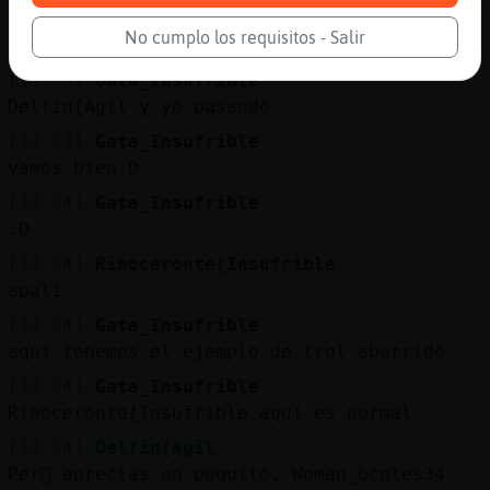
A mi no, Woman_bcnles34. Llevo hablandote 5
No cumplo los requisitos - Salir
a�os
[13:33]
Gata_Insufrible
Delfin{Agil y yo pasando
[13:33]
Gata_Insufrible
vamos bien:D
[13:34]
Gata_Insufrible
:D
[13:34]
Rinoceronte{Insufrible
apali
[13:34]
Gata_Insufrible
aqui tenemos el ejemplo de trol aburrido
[13:34]
Gata_Insufrible
Rinoceronte{Insufrible aqui es normal
[13:34]
Delfin{Agil
Per򠭥 aprecias un poquito, Woman_bcnles34