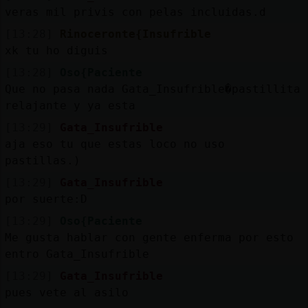
veras mil privis con pelas incluidas.d
[13:28]
Rinoceronte{Insufrible
xk tu ho diguis
[13:28]
Oso{Paciente
Que no pasa nada Gata_Insufrible�pastillita
relajante y ya esta
[13:29]
Gata_Insufrible
aja eso tu que estas loco no uso
pastillas.)
[13:29]
Gata_Insufrible
por suerte:D
[13:29]
Oso{Paciente
Me gusta hablar con gente enferma por esto
entro Gata_Insufrible
[13:29]
Gata_Insufrible
pues vete al asilo