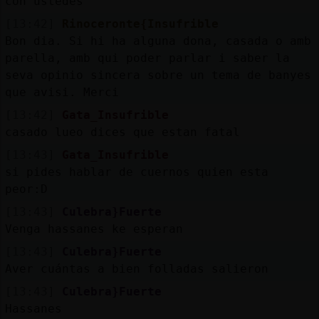
con ustedes
[13:42]
Rinoceronte{Insufrible
Bon dia. Si hi ha alguna dona, casada o amb
parella, amb qui poder parlar i saber la
seva opinio sincera sobre un tema de banyes
que avisi. Merci
[13:42]
Gata_Insufrible
casado lueo dices que estan fatal
[13:43]
Gata_Insufrible
si pides hablar de cuernos quien esta
peor:D
[13:43]
Culebra}Fuerte
Venga hassanes ke esperan
[13:43]
Culebra}Fuerte
Aver cuántas a bien folladas salieron
[13:43]
Culebra}Fuerte
Hassanes