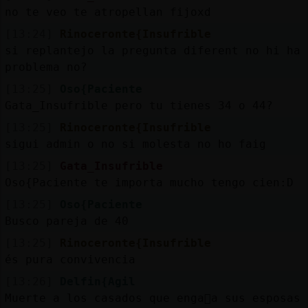
no te veo te atropellan fijoxd
[13:24]
Rinoceronte{Insufrible
si replantejo la pregunta diferent no hi ha
problema no?
[13:25]
Oso{Paciente
Gata_Insufrible pero tu tienes 34 o 44?
[13:25]
Rinoceronte{Insufrible
sigui admin o no si molesta no ho faig
[13:25]
Gata_Insufrible
Oso{Paciente te importa mucho tengo cien:D
[13:25]
Oso{Paciente
Busco pareja de 40
[13:25]
Rinoceronte{Insufrible
és pura convivencia
[13:26]
Delfin{Agil
Muerte a los casados que enga񡮠a sus esposas