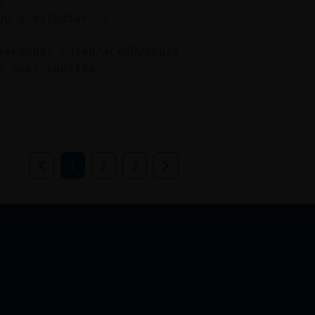
o
go q estudiar :(
merendar CulebraConBravura
o seas cansino
1
2
3