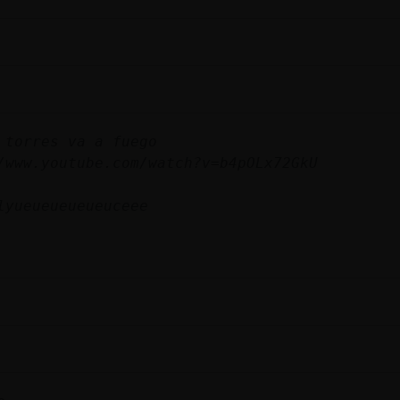
 torres va a fuego
/www.youtube.com/watch?v=b4pOLx72GkU
lyueueueueueuceee