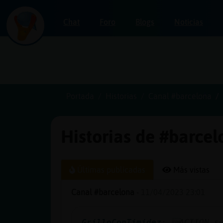
Chat
Foro
Blogs
Noticias
Iniciar
sesión
Portada
Historias
Canal #barcelona
Historias de #barce
¡Chatea
sin
publicidad!
Últimas publicadas
Más vistas
Canal #barcelona
-
11/04/2023 23:01
Crear
una
GrilloConTimidez
: ACTION s