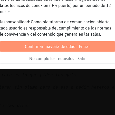
datos técnicos de conexión (IP y puerto) por un periodo de 12
meses.
xxxxxxxxxxxxxxxxxxxx
Responsabilidad: Como plataforma de comunicación abierta,
parte de klap
cada usuario es responsable del cumplimiento de las normas
de convivencia y del contenido que genera en las salas.
Confirmar mayoría de edad - Entrar
No cumplo los requisitos - Salir
 raro es lo que piden los gais
ieren sin pluma pero de eso a pedir heteros e
terias dices