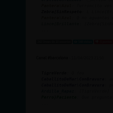
cuenta
Pantera\Azul
: Turroncito ves
Zebra{SinRespeto
: L Lince{Br
Pantera\Azul
: Q no aguantas 
Lince{Brillante
: [Zebra{SinR
Reservar
...
alias
242 líneas de 10 usuarios
548 visitas
-5 puntos
Actualizar
Canal #barcelona
-
11/04/2023 21:50
contraseña
TigreVerde
: Q feu
CaballitoDeMar\ConBravura
: a
CaballitoDeMar\ConBravura
: p
Actualizar
Ardilla_Rapaz
: [TigreVerde] 
IP virtual
Perro}Paciente
: Que pregunta
...