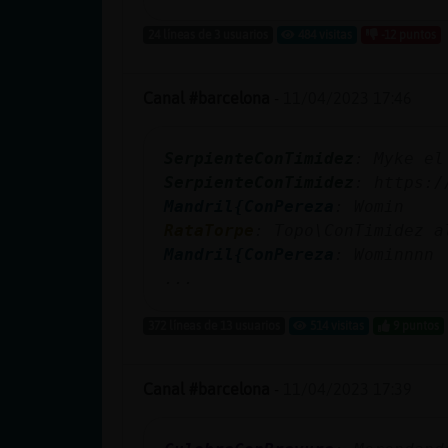
24 líneas de 3 usuarios
484 visitas
-12 puntos
Canal #barcelona
-
11/04/2023 17:46
SerpienteConTimidez
: Myke el
SerpienteConTimidez
: https:/
Mandril{ConPereza
: Womin
RataTorpe
: Topo\ConTimidez a
Mandril{ConPereza
: Wominnnn
...
372 líneas de 13 usuarios
514 visitas
9 puntos
Canal #barcelona
-
11/04/2023 17:39