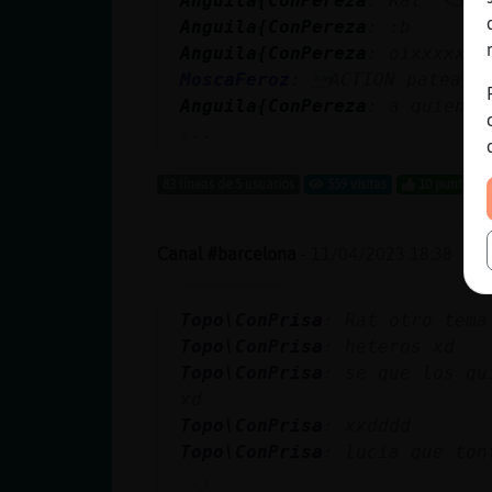
Anguila{ConPereza
: Rat <3
Anguila{ConPereza
: :b
Anguila{ConPereza
: oixxxxxxx
MoscaFeroz
: ACTION patea
Anguila{ConPereza
: a quien a
...
83 líneas de 5 usuarios
559 visitas
10 puntos
Canal #barcelona
-
11/04/2023 18:38
Topo\ConPrisa
: Rat otro tema
Topo\ConPrisa
: heteros xd
Topo\ConPrisa
: se que los qu
xd
Topo\ConPrisa
: xxdddd
Topo\ConPrisa
: lucia que ton
...