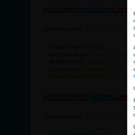
352 líneas de 13 usuarios
482 visitas
-6 puntos
Canal #barcelona
-
11/04/2023 19:20
Hipopotamo-SinLuces
: Դ
Gallina_Debil
: buenas Hipopo
DelfinVeloz
: Hipopotamo-SinL
Hipopotamo-SinLuces
: hola Ga
Hipopotamo-SinLuces
: re Delf
...
1009 líneas de 20 usuarios
571 visitas
-1 puntos
Canal #barcelona
-
11/04/2023 18:47