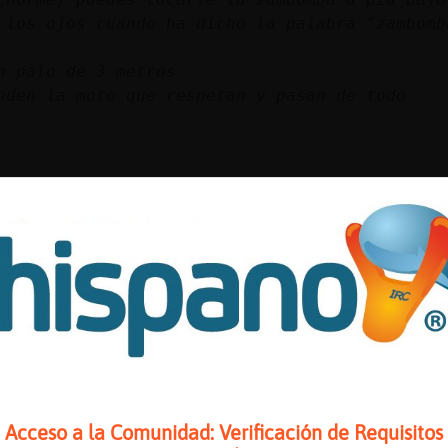
o los ojos cuando ha dicho la palabra "zambomb
n palo de 3 metros
nden la moto que respetan y pasan de todo
utu.be/teO03JUx-xI
el modo oscuro no sales las previsualizacione
rdes
ada la visualizacion de los videos de youtube
 no te enteras xd
Acceso a la Comunidad: Verificación de Requisitos