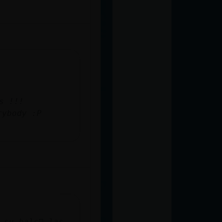
s !!!
rybody :P
su balc󮠡 las