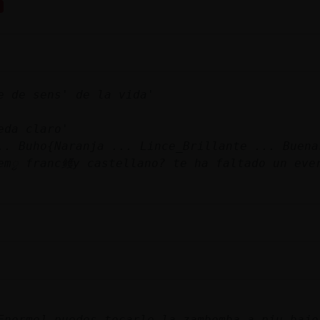
e de sens' de la vida'
eda claro'
.. Buho{Naranja ... Lince_Brillante ... Buena
emᮬ franc鳠y castellano? te ha faltado un eve
Enorme] puedes tocarle la zambomba a piu bajo 