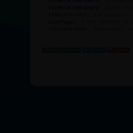
CulebraConBravura
: Merendand
CulebraConBravura
: Ahora ten
Libelula-Azul
: que estudias
LeonFugaz
: y que tenemos de 
Libelula-Azul
: despertador n
...
25 líneas de 4 usuarios
539 visitas
-9 puntos