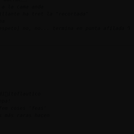
 a la cama anda
illante ha tret la "recortada"
na
espeto] no, no... termina en punta afilada Դ
di󳠰itoflautico
epa!
fem coses 'feas'
s más raras hacen