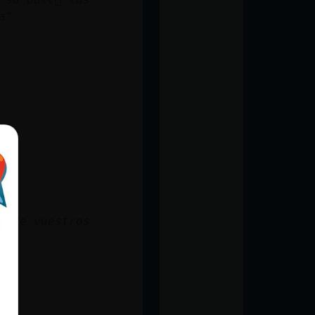
a"
s de vuestros