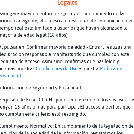
Legales
Para garantizar un entorno seguro y el cumplimiento de la
normativa vigente, el acceso a nuestra red de comunicación en
tiempo real está limitado a usuarios que hayan alcanzado la
mayoría de edad legal (18 años).
Al pulsar en 'Confirmar mayoría de edad - Entrar', realizas una
declaración responsable manifestando que cumples con este
tamo-SinLuces :*
requisito de acceso. Asimismo, confirmas que has leído y
uces:S
aceptas nuestras
Condiciones de Uso
y nuestra
Política de
llina_Debil :*
Privacidad
.
inVeloz :3
Información de Seguridad y Privacidad:
Requisito de Edad: ChatHispano requiere que todos sus usuario
tengan 18 años o más para participar. El acceso a perfiles que
no cumplan este criterio está restringido.
Cumplimiento Normativo: En cumplimiento de la legislación de
servicios de la sociedad de la información, registramos los