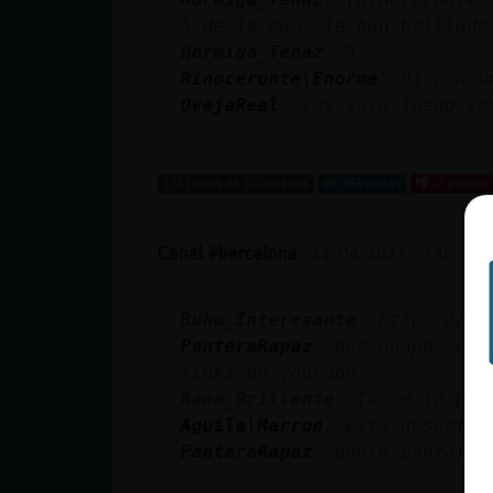
5 de la ma񡮡, le han brillad
Hormiga_Tenaz
: Դ
Rinoceronte\Enorme
: ni con u
OvejaReal
: vay vaya luego ve
...
175 líneas de 10 usuarios
483 visitas
-7 puntos
Canal #barcelona
-
11/04/2023 20:46
Buho_Interesante
: https://yo
PanteraRapaz
: que guapo, en 
links de youtube
Rana_Brillante
: Tu te lo pie
Aguila\Marron
: esta desactiv
PanteraRapaz
: doble pantalla
...