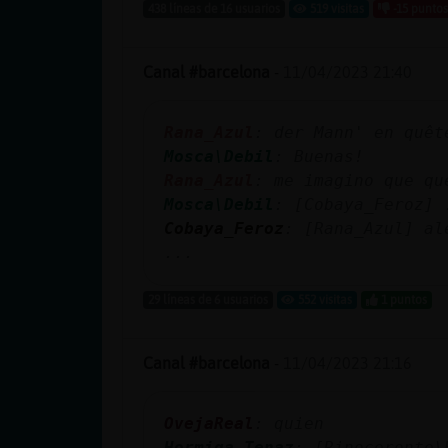
Mis blogs
438 líneas de 16 usuarios
519 visitas
-15 puntos
Canal #barcelona
-
11/04/2023 21:40
Mis foros
Rana_Azul
: der Mann' en quêt
Mosca\Debil
: Buenas!
Rana_Azul
: me imagino que qu
Registrar
Mosca\Debil
: [Cobaya_Feroz] 
un canal
Cobaya_Feroz
: [Rana_Azul] al
...
29 líneas de 6 usuarios
552 visitas
1 puntos
Más
gestiones
Canal #barcelona
-
11/04/2023 21:16
OvejaReal
: quien
Hormiga_Tenaz
: [Rinoceronte\