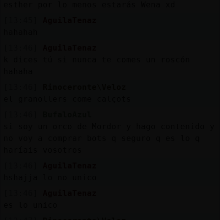
Mis
esther por lo menos estarás Wena xd
blogs
[13:45]
AguilaTenaz
hahahah
[13:46]
AguilaTenaz
k dices tú si nunca te comes un roscón
Mis
hahaha
foros
[13:46]
Rinoceronte\Veloz
el granollers come calçots
[13:46]
BufaloAzul
Registr
si soy un orco de Mordor y hago contenido y
un
no voy a comprar bots q seguro q es lo q
canal
haríais vosotros
[13:46]
AguilaTenaz
hshajja lo no unico
Más
[13:46]
AguilaTenaz
gestion
es lo unico