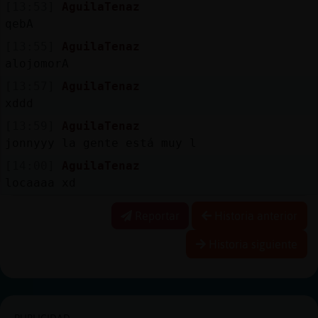
[13:53]
AguilaTenaz
qebA
[13:55]
AguilaTenaz
alojomorA
[13:57]
AguilaTenaz
xddd
[13:59]
AguilaTenaz
jonnyyy la gente está muy l
[14:00]
AguilaTenaz
locaaaa xd
Reportar
Historia anterior
Historia siguiente