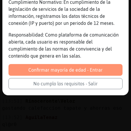
Cumplimiento Normativo: En cumplimiento de la
[13:50]
BufaloAzul
legislación de servicios de la sociedad de la
ok
información, registramos los datos técnicos de
[13:50]
AguilaTenaz
conexión (IP y puerto) por un periodo de 12 meses.
xddd
Responsabilidad: Como plataforma de comunicación
[13:50]
Rinoceronte\Veloz
abierta, cada usuario es responsable del
en teruel y en bermudas claro que si
cumplimiento de las normas de convivencia y del
[13:50]
Rinoceronte\Veloz
contenido que genera en las salas.
y haces escalada en bolas:D
[13:51]
AguilaTenaz
Confirmar mayoría de edad - Entrar
en casa hace calor
No cumplo los requisitos - Salir
[13:51]
AguilaTenaz
k observador ered
[13:51]
Rinoceronte\Veloz
gastando calefaccion tapate y ahorras eso
[13:52]
AguilaTenaz
ql@r0