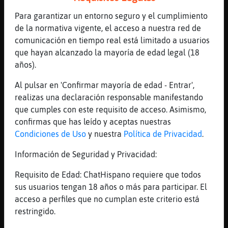
para una campaña de Publi, claro q siiii q
Para garantizar un entorno seguro y el cumplimiento
facilita se ve eh
de la normativa vigente, el acceso a nuestra red de
[13:48]
AguilaTenaz
comunicación en tiempo real está limitado a usuarios
haz amigos, ganaraass más xd
que hayan alcanzado la mayoría de edad legal (18
[13:48]
Rinoceronte\Veloz
años).
xxd
Al pulsar en 'Confirmar mayoría de edad - Entrar',
[13:49]
BufaloAzul
realizas una declaración responsable manifestando
vale
que cumples con este requisito de acceso. Asimismo,
[13:49]
AguilaTenaz
confirmas que has leído y aceptas nuestras
por foyamigos mejor xd
Condiciones de Uso
y nuestra
Política de Privacidad
.
[13:49]
AguilaTenaz
Información de Seguridad y Privacidad:
o
Requisito de Edad: ChatHispano requiere que todos
[13:49]
BufaloAzul
sus usuarios tengan 18 años o más para participar. El
ok
acceso a perfiles que no cumplan este criterio está
[13:50]
AguilaTenaz
restringido.
yo voy en bermudas