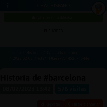
CHAT HISPANO
¡Chatea sin publicidad!
PUBLICIDAD
Iniciar
sesión
Portada
Historias
Canal #barcelona
2023-02-08
63e4468ae377c4451d74544e
¡Chatea
sin
publici
Historia de #barcelona
08/02/2023 13:42
576 visitas
Crear
una
Reportar
Historia anterior
cuenta