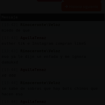
Historia siguiente
Mensaje
Reserva
[13:42]
Rinoceronte\Veloz
alias
miedo de que
[13:43]
AguilaTenaz
esther tik e Instagram compran likeS
Actuali
[13:43]
Rinoceronte\Veloz
contras
eso ya le dije se enfada y me ignora
damukxd
[13:44]
AguilaTenaz
Actuali
xd ddd
IP
[13:44]
Rinoceronte\Veloz
virtual
se sabe de sobras que hay bots chinos que
hacen eso
[13:44]
AguilaTenaz