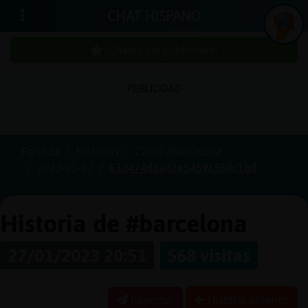
CHAT HISPANO
¡Chatea sin publicidad!
PUBLICIDAD
Iniciar
sesión
Portada
Historias
Canal #barcelona
2023-01-27
63d474dba02e5459c550c1bd
¡Chatea
sin
publici
Historia de #barcelona
27/01/2023 20:51
568 visitas
Crear
una
Reportar
Historia anterior
cuenta