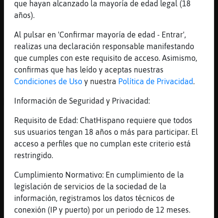
que hayan alcanzado la mayoría de edad legal (18
el que Mosquito\Naranja
años).
[20:54]
Mosquito\Naranja
Al pulsar en 'Confirmar mayoría de edad - Entrar',
no se como tolerais los privados
realizas una declaración responsable manifestando
[20:54]
Rinoceronte\DelMonton
que cumples con este requisito de acceso. Asimismo,
yo los ignoro Mosquito\Naranja total. para
confirmas que has leído y aceptas nuestras
leer a mis fans paso xd
Condiciones de Uso
y nuestra
Política de Privacidad
.
[20:54]
Mosquito\Naranja
Información de Seguridad y Privacidad:
ACTION toma notas de "ese"
[20:54]
Mosquito\Naranja
Requisito de Edad: ChatHispano requiere que todos
XDDDDDDDDDDDDDD
sus usuarios tengan 18 años o más para participar. El
acceso a perfiles que no cumplan este criterio está
[20:54]
Mosquito\Naranja
restringido.
tienes fans tambien? woman
[20:54]
Mosquito\Naranja
Cumplimiento Normativo: En cumplimiento de la
:O
legislación de servicios de la sociedad de la
información, registramos los datos técnicos de
[20:54]
Mosquito\Naranja
conexión (IP y puerto) por un periodo de 12 meses.
pero esto es una tendencia o que!