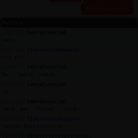
Historia siguiente
Mensaje
Reserva
[20:51]
CabraEspecial
alias
vaya
[20:51]
TiburonSinRespeto
cri cri...
Actuali
[20:52]
CabraEspecial
contras
No habla nadie
[20:52]
CabraEspecial
si
Actuali
[20:53]
CabraEspecial
IP
sera por futbol jaja
virtual
[20:53]
TiburonSinRespeto
buenas NoiCatCentral
[20:53]
Rinoceronte\DelMonton