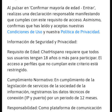
silabicos q oyen, y prueban suerte.
Al pulsar en 'Confirmar mayoría de edad - Entrar',
[10:14]
Hipopotamo\Rapaz
realizas una declaración responsable manifestando
ponte un gato en la chepa xd
que cumples con este requisito de acceso. Asimismo,
[10:14]
Hipopotamo\Rapaz
confirmas que has leído y aceptas nuestras
[Cobaya_Suave] todos no comunicamos sea
Condiciones de Uso
y nuestra
Política de Privacidad
.
visualmente o sonidos y telepaticamente
Información de Seguridad y Privacidad:
[10:14]
Cobaya_Suave
de ahi a la voluntad consciente hay un
Requisito de Edad: ChatHispano requiere que todos
trecho
sus usuarios tengan 18 años o más para participar. El
[10:14]
Hipopotamo\Rapaz
acceso a perfiles que no cumplan este criterio está
segun el grado de complicidad con la
restringido.
persona
Cumplimiento Normativo: En cumplimiento de la
[10:15]
Hipopotamo\Rapaz
legislación de servicios de la sociedad de la
[Cobaya_Suave] mira la peli xd
información, registramos los datos técnicos de
[10:15]
Hipopotamo\Rapaz
conexión (IP y puerto) por un periodo de 12 meses.
[Leon}Humilde] eta mirando el resumen?
Responsabilidad: Como plataforma de comunicación
[10:15]
Cobaya_Suave