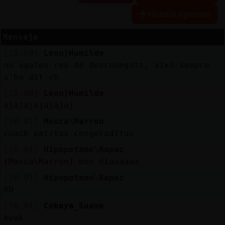
Historia siguiente
Mensaje
Reserva
[10:00]
Leon}Humilde
alias
no agafeu res de desconeguts, això sempre
s'ha dit eh
[10:00]
Leon}Humilde
Actuali
ajajajajajajaj
contras
[10:01]
Mosca\Marron
cuack patitus congeladitus
[10:01]
Hipopotamo\Rapaz
Actuali
[Mosca\Marron] bon diaaaaaa
IP
[10:01]
Hipopotamo\Rapaz
virtual
XD
[10:01]
Cobaya_Suave
kwak