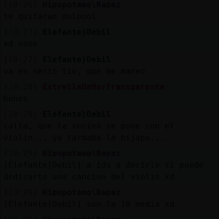
[10:26]
Hipopotamo\Rapaz
te quitaran doloool
[10:27]
Elefante}Debil
xd nono
[10:27]
Elefante}Debil
va en serio tio, que me mareo
[10:28]
EstrellaDeMarTransparente
bones
[10:28]
Elefante}Debil
calla, que la vecina se pone con el
violín... ya tardaba la hijapu...
[10:29]
Hipopotamo\Rapaz
[Elefante}Debil] a ido a decirle si puede
dedicarte una cancion del violin xd
[10:29]
Hipopotamo\Rapaz
[Elefante}Debil] son la 10 media xd