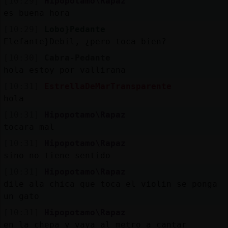
[10:29]
Hipopotamo\Rapaz
es buena hora
[10:29]
Lobo}Pedante
Elefante}Debil, ¿pero toca bien?
[10:30]
Cabra-Pedante
hola estoy por vallirana
[10:31]
EstrellaDeMarTransparente
hola
[10:31]
Hipopotamo\Rapaz
tocara mal
[10:31]
Hipopotamo\Rapaz
sino no tiene sentido
[10:31]
Hipopotamo\Rapaz
dile ala chica que toca el violin se ponga
un gato
[10:31]
Hipopotamo\Rapaz
en la chepa y vaya al metro a cantar