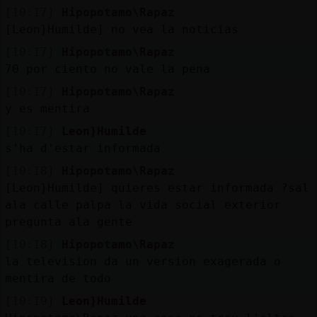
[10:17]
Hipopotamo\Rapaz
[Leon}Humilde] no vea la noticias
[10:17]
Hipopotamo\Rapaz
70 por ciento no vale la pena
[10:17]
Hipopotamo\Rapaz
y es mentira
[10:17]
Leon}Humilde
s'ha d'estar informada
[10:18]
Hipopotamo\Rapaz
[Leon}Humilde] quieres estar informada ?sal
ala calle palpa la vida social exterior
pregunta ala gente
[10:18]
Hipopotamo\Rapaz
la television da un version exagerada o
mentira de todo
[10:19]
Leon}Humilde