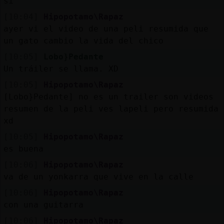
sí
[10:04]
Hipopotamo\Rapaz
ayer vi el video de una peli resumida que
un gato cambio la vida del chico
[10:05]
Lobo}Pedante
Un tráiler se llama. XD
[10:05]
Hipopotamo\Rapaz
[Lobo}Pedante] no es un trailer son videos
resumen de la peli ves lapeli pero resumida
xd
[10:05]
Hipopotamo\Rapaz
es buena
[10:06]
Hipopotamo\Rapaz
va de un yonkarra que vive en la calle
[10:06]
Hipopotamo\Rapaz
con una guitarra
[10:06]
Hipopotamo\Rapaz