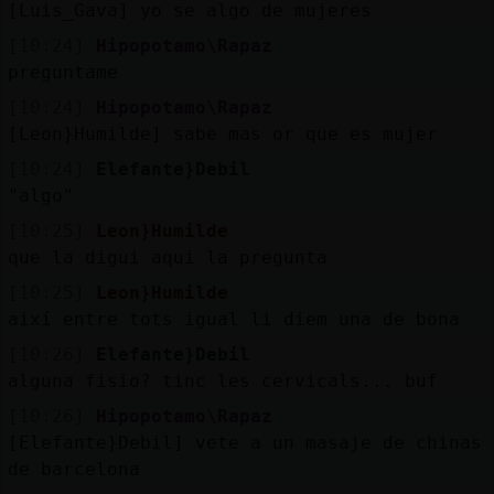
[Luis_Gava] yo se algo de mujeres
[10:24]
Hipopotamo\Rapaz
preguntame
[10:24]
Hipopotamo\Rapaz
[Leon}Humilde] sabe mas or que es mujer
[10:24]
Elefante}Debil
"algo"
[10:25]
Leon}Humilde
que la digui aqui la pregunta
[10:25]
Leon}Humilde
així entre tots igual li diem una de bona
[10:26]
Elefante}Debil
alguna fisio? tinc les cervicals... buf
[10:26]
Hipopotamo\Rapaz
[Elefante}Debil] vete a un masaje de chinas
de barcelona