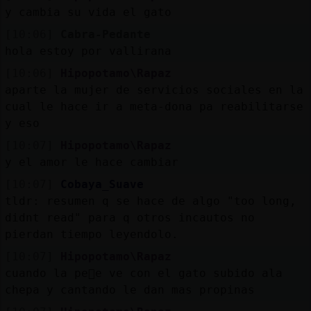
y cambia su vida el gato
[10:06]
Cabra-Pedante
hola estoy por vallirana
[10:06]
Hipopotamo\Rapaz
aparte la mujer de servicios sociales en la
cual le hace ir a meta-dona pa reabilitarse
y eso
[10:07]
Hipopotamo\Rapaz
y el amor le hace cambiar
[10:07]
Cobaya_Suave
tldr: resumen q se hace de algo "too long,
didnt read" para q otros incautos no
pierdan tiempo leyendolo.
[10:07]
Hipopotamo\Rapaz
cuando la pe񡠬e ve con el gato subido ala
chepa y cantando le dan mas propinas