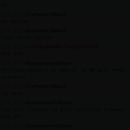
ei
[10:22]
Elefante}Debil
Ei buenas
[10:23]
Elefante}Debil
Como va el temita
[10:23]
EstrellaDeMarTransparente
bon dia
[10:23]
Hipopotamo\Rapaz
[Elefante}Debil] el temita va de gato yonki
y musica
[10:23]
Elefante}Debil
xd vale
[10:23]
Hipopotamo\Rapaz
una peli llamada un gato callejero llamado
bod xd
[10:24]
Hipopotamo\Rapaz