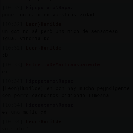
[10:32]
Hipopotamo\Rapaz
poner un gato en vuestras vidad
[10:32]
Leon}Humilde
un gat no sé però una mica de sensatesa
igual vindria be
[10:32]
Leon}Humilde
:D
[10:33]
EstrellaDeMarTransparente
ei
[10:34]
Hipopotamo\Rapaz
[Leon}Humilde] en bcn hay mucha pe񡠩ndigente
con perro cachorros pidiendo limosna
[10:34]
Hipopotamo\Rapaz
es una mafia xd
[10:34]
Leon}Humilde
vols dir'