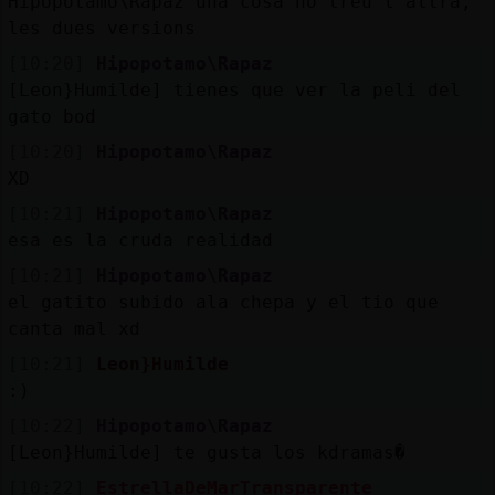
Hipopotamo\Rapaz una cosa no treu l'altra,
les dues versions
[10:20]
Hipopotamo\Rapaz
[Leon}Humilde] tienes que ver la peli del
gato bod
[10:20]
Hipopotamo\Rapaz
XD
[10:21]
Hipopotamo\Rapaz
esa es la cruda realidad
[10:21]
Hipopotamo\Rapaz
el gatito subido ala chepa y el tio que
canta mal xd
[10:21]
Leon}Humilde
:)
[10:22]
Hipopotamo\Rapaz
[Leon}Humilde] te gusta los kdramas�
[10:22]
EstrellaDeMarTransparente