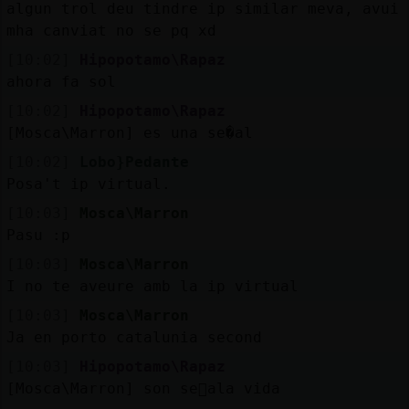
algun trol deu tindre ip similar meva, avui
mha canviat no se pq xd
[10:02]
Hipopotamo\Rapaz
ahora fa sol
[10:02]
Hipopotamo\Rapaz
[Mosca\Marron] es una se�al
[10:02]
Lobo}Pedante
Posa't ip virtual.
[10:03]
Mosca\Marron
Pasu :p
[10:03]
Mosca\Marron
I no te aveure amb la ip virtual
[10:03]
Mosca\Marron
Ja en porto catalunia second
[10:03]
Hipopotamo\Rapaz
[Mosca\Marron] son se񡬠ala vida