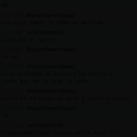
XD
[10:10]
Hipopotamo\Rapaz
sin gato nadie le daba un duro xd
[10:10]
Lobo}Pedante
¿Cantaba el gato?
[10:10]
Hipopotamo\Rapaz
no xd
[10:11]
Hipopotamo\Rapaz
esta enviando un mensaje la pelicula ,
yonki pon en tu vida un gato
[10:11]
Hipopotamo\Rapaz
ponte en la chepa un gato y ponte a cantar
[10:11]
Hipopotamo\Rapaz
XD
[10:11]
Leon}Humilde
Hipopotamo\Rapaz quines pelis veus tu?