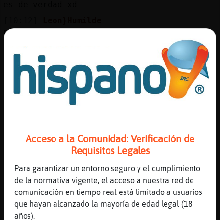
es de verdad xd
[10:12]
Leon}Humilde
però és bonica o és una xorrada
[10:12]
Hipopotamo\Rapaz
autobiografico
[10:13]
Hipopotamo\Rapaz
[Leon}Humilde] segun con la mentalidad que
la mires
[10:13]
Hipopotamo\Rapaz
ami me gusto
Acceso a la Comunidad: Verificación de
[10:13]
Hipopotamo\Rapaz
Requisitos Legales
un gato callejero llamado bod
Para garantizar un entorno seguro y el cumplimiento
[10:13]
Hipopotamo\Rapaz
de la normativa vigente, el acceso a nuestra red de
[Catala5] y taaaaaant neng
comunicación en tiempo real está limitado a usuarios
[10:14]
Cobaya_Suave
que hayan alcanzado la mayoría de edad legal (18
los pajaros no hablan: repiten sonidos
años).