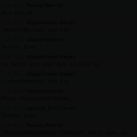
Mis
[10:01]
Mosca\Marron
blogs
Bon dia xD
[10:01]
Hipopotamo\Rapaz
[Mosca\Marron] que tal
Mis
[10:01]
Lobo}Pedante
foros
Buenos días.
[10:01]
Hipopotamo\Rapaz
io mejor que ayer que es algo xd
Registr
[10:01]
Hipopotamo\Rapaz
un
[Lobo}Pedante] bon dia
canal
[10:01]
Lobo}Pedante
Hoja, Hipopotamo\Rapaz.
[10:02]
Aguila_Brillante
Buenos dias
Más
gestion
[10:02]
Mosca\Marron
[Hipopotamo\Rapaz] censurat molts dies pq