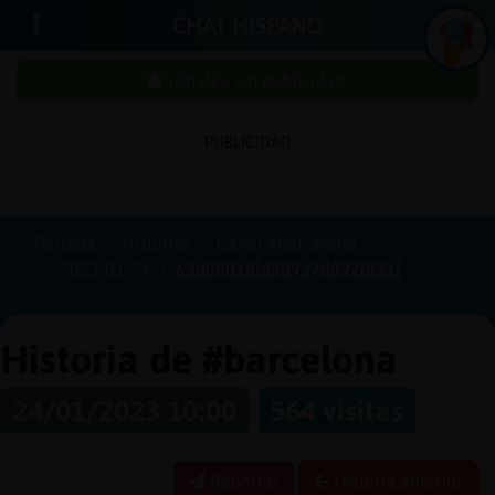
CHAT HISPANO
¡Chatea sin publicidad!
PUBLICIDAD
Iniciar
sesión
Portada
Historias
Canal #barcelona
2023-01-24
63d08018fd809a7d8920f31f
¡Chatea
sin
publici
Historia de #barcelona
24/01/2023 10:00
564 visitas
Crear
una
Reportar
Historia anterior
cuenta