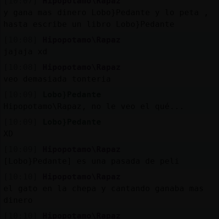
[10:07]
Hipopotamo\Rapaz
y gana mas dinero Lobo}Pedante y lo peta ,
hasta escribe un libro Lobo}Pedante
[10:08]
Hipopotamo\Rapaz
jajaja xd
[10:08]
Hipopotamo\Rapaz
veo demasiada tonteria
[10:09]
Lobo}Pedante
Hipopotamo\Rapaz, no le veo el qué...
[10:09]
Lobo}Pedante
XD
[10:09]
Hipopotamo\Rapaz
[Lobo}Pedante] es una pasada de peli
[10:10]
Hipopotamo\Rapaz
el gato en la chepa y cantando ganaba mas
dinero
[10:10]
Hipopotamo\Rapaz