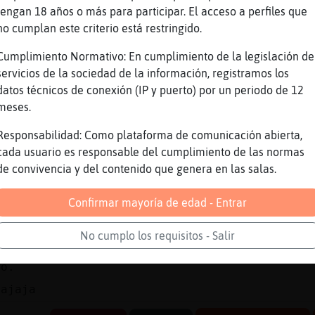
tengan 18 años o más para participar. El acceso a perfiles que
no cumplan este criterio está restringido.
Cumplimiento Normativo: En cumplimiento de la legislación de
servicios de la sociedad de la información, registramos los
 al asilo i ligate una
datos técnicos de conexión (IP y puerto) por un periodo de 12
meses.
o
jajajajajajajaj
Responsabilidad: Como plataforma de comunicación abierta,
cada usuario es responsable del cumplimiento de las normas
al
de convivencia y del contenido que genera en las salas.
uada] te pones en lo peor
ada!!!!!!!!!
Confirmar mayoría de edad - Entrar
uada] !!!!
No cumplo los requisitos - Salir
lo.
jajaja