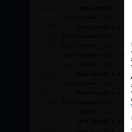
Mis blogs
[20:05]
Rana-Sensible
[Est
[20:05]
EstrellaDeMar_Azul
A no
[20:05]
Rana-Sensible
como
Mis foros
[20:05]
EstrellaDeMar_Azul
jaja
[20:06]
EstrellaDeMar_Azul
[Ele
[20:07]
EstrellaDeMar_Azul
[Rana
Registrar
un canal
[20:07]
EstrellaDeMar_Azul
[tat
[20:07]
Rana-Sensible
que 
[20:07]
EstrellaDeMar_Azul
[tat
Más
[20:07]
Rana-Sensible
vas 
gestiones
[20:08]
EstrellaDeMar_Azul
[tat
[20:09]
EstrellaDeMar_Azul
[Ran
[20:09]
Rana-Sensible
nada
[20:09]
Rana-Sensible
no v