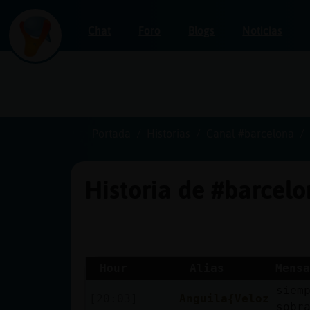
Chat
Foro
Blogs
Noticias
Iniciar
sesión
Portada
Historias
Canal #barcelona
Historia de #barcel
¡Chatea
sin
publicidad!
Hour
Alias
Mensa
siem
Crear
[20:03]
Anguila{Veloz
sobr
una