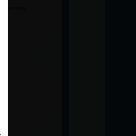
 enterado
s