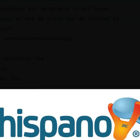
ila{Veloz por desgracia si eso hacen
 aqui es mas de kikis que de soledad xd
ikis?
a peeeeeeeeeeeeeeeeeeepa
a-Sensible] fea
nto
feu feus
te pasa jaja
me hace esperar
cribo
es cosa del iwa xd
a-Sensible] has ligado
y sus iwalkanadas