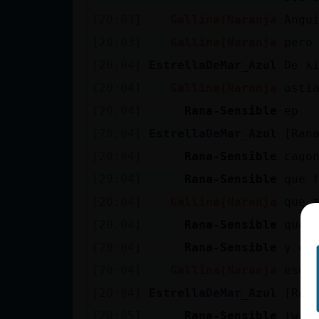
cuenta
[20:03]
Gallina{Naranja
Angu
[20:03]
Gallina{Naranja
pero
[20:04]
EstrellaDeMar_Azul
De k
Reservar
[20:04]
Gallina{Naranja
osti
alias
[20:04]
Rana-Sensible
ep
[20:04]
EstrellaDeMar_Azul
[Ran
[20:04]
Rana-Sensible
cago
Actualizar
contraseña
[20:04]
Rana-Sensible
que 
[20:04]
Gallina{Naranja
que 
[20:04]
Rana-Sensible
que 
Actualizar
[20:04]
Rana-Sensible
y es
IP virtual
[20:04]
Gallina{Naranja
eso 
[20:04]
EstrellaDeMar_Azul
[Ran
[20:05]
Rana-Sensible
iwa 