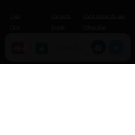
Chat
Contacto
Condiciones de uso
Foro
Ayuda
Privacidad
Blogs
Política de cookies
|
Compartir en:
Facebook
Twitter
-7
Noticias
Soporte
Normas
Anunciantes
Estadísticas
Historias
Tu foro gratis