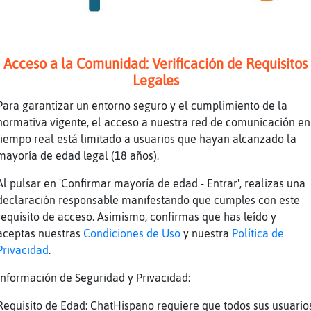
rellaDeMar_Azul] si? acabo de entrar.ni me he
mbrado kikis y aparecido Rana-Sensible
Acceso a la Comunidad: Verificación de Requisitos
?
Legales
jajajajajajajaj
Para garantizar un entorno seguro y el cumplimiento de la
na7] de espa�a?
normativa vigente, el acceso a nuestra red de comunicación en
-Sensible] te regalar󮠰a reyes?
tiempo real está limitado a usuarios que hayan alcanzado la
uada] un respeto
mayoría de edad legal (18 años).
dices
Al pulsar en 'Confirmar mayoría de edad - Entrar', realizas una
uada] te aburres?
declaración responsable manifestando que cumples con este
requisito de acceso. Asimismo, confirmas que has leído y
borracho?
aceptas nuestras
Condiciones de Uso
y nuestra
Política de
uada] sigue asi
Privacidad
.
a-Sensible] qu頶es de netflix
Información de Seguridad y Privacidad:
Requisito de Edad: ChatHispano requiere que todos sus usuario
eo la tele hace mil