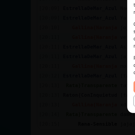
[20:09]
EstrellaDeMar_Azul
Nada
[20:09]
EstrellaDeMar_Azul
Ya
[20:10]
Gallina{Naranja
jojo
[20:11]
Gallina{Naranja
vete
[20:11]
EstrellaDeMar_Azul
Asil
[20:11]
EstrellaDeMar_Azul
jaja
[20:11]
Gallina{Naranja
norm
[20:12]
EstrellaDeMar_Azul
[tat
[20:13]
Rata}Transparente
tatu
[20:13]
Raton{ConInquietud
[tat
[20:13]
Gallina{Naranja
xd
[20:14]
Rata}Transparente
dame
[20:15]
Rana-Sensible
jaja