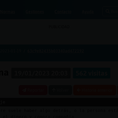
Bus
Normas
Gestiones
Contacto
Ayuda
PUBLICIDAD
2023-01-19
63c9e82435b03340ad472192
ona
19/01/2023 20:03
562 visitas
Reportar
Volver
Historia anterior
je
pre suele haber algo detrás, o la persona est
a el dinero y compra compañía