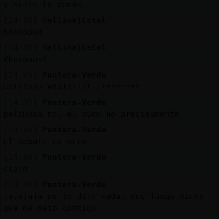
y omite lo demás
[14:35]
Gallina}Letal
Khoooood
[14:35]
Gallina}Letal
Khooooos*
[14:35]
Pantera-Verde
Gallina}Letal!!!!! :********
[14:35]
Pantera-Verde
peliRosa no, el cucu no precisamente
[14:35]
Pantera-Verde
el debate es otro
[14:36]
Pantera-Verde
claro
[14:36]
Pantera-Verde
jajajaja no te diré nada, que luego dices
que me meto contigo