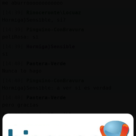
me aburroooooooooooo
[14:39]
Rinoceronte\Locuaz
Hormiga}Sensible, sí?
[14:39]
Pinguino-ConBravura
peliRosa: si
[14:39]
Hormiga}Sensible
si
[14:40]
Pantera-Verde
Nunca lo hago
[14:40]
Pinguino-ConBravura
Hormiga}Sensible: a ver si es verdad
[14:40]
Pantera-Verde
pero gracias
[14:40]
Hormiga}Sensible
jaaaaaaaa
[14:40]
Pantera-Verde