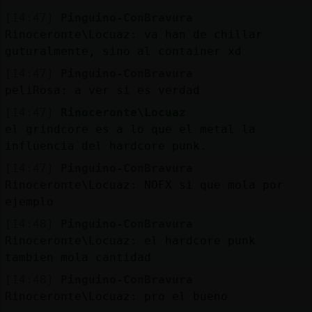
[14:47]
Pinguino-ConBravura
Rinoceronte\Locuaz: va han de chillar
guturalmente, sino al container xd
[14:47]
Pinguino-ConBravura
peliRosa: a ver si es verdad
[14:47]
Rinoceronte\Locuaz
el grindcore es a lo que el metal la
influencia del hardcore punk.
[14:47]
Pinguino-ConBravura
Rinoceronte\Locuaz: NOFX si que mola por
ejemplo
[14:48]
Pinguino-ConBravura
Rinoceronte\Locuaz: el hardcore punk
tambien mola cantidad
[14:48]
Pinguino-ConBravura
Rinoceronte\Locuaz: pro el bueno