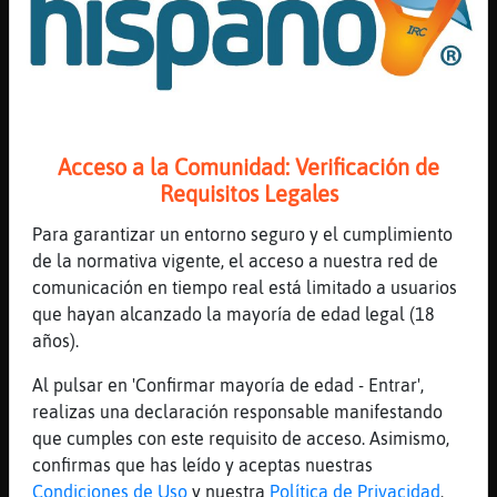
peliRosa y tú muy bien, parece
[14:40]
Pantera-Verde
brb
[14:40]
Pantera-Verde
todo todo... no, pero te queremos así
Acceso a la Comunidad: Verificación de
[14:41]
Pantera-Verde
Requisitos Legales
no lo has visto
[14:41]
Pinguino-ConBravura
Para garantizar un entorno seguro y el cumplimiento
Rinoceronte\Locuaz: peliRosa me ha hablado
de la normativa vigente, el acceso a nuestra red de
mal, eso no lo discuto, y me cabrea, pro es
comunicación en tiempo real está limitado a usuarios
vdd que no debi decirlo, asi que te ofrezco
que hayan alcanzado la mayoría de edad legal (18
mis disculpas, sabes que te aprecio
años).
[14:41]
Pantera-Verde
Al pulsar en 'Confirmar mayoría de edad - Entrar',
ergo... es una mentira
realizas una declaración responsable manifestando
[14:41]
Hormiga}Sensible
que cumples con este requisito de acceso. Asimismo,
jaja miala
confirmas que has leído y aceptas nuestras
Condiciones de Uso
y nuestra
Política de Privacidad
.