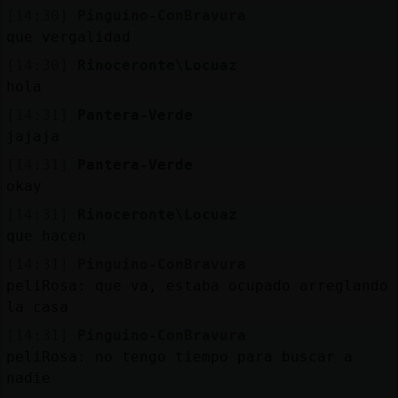
[14:30]
Pinguino-ConBravura
que vergalidad
[14:30]
Rinoceronte\Locuaz
hola
[14:31]
Pantera-Verde
jajaja
[14:31]
Pantera-Verde
okay
[14:31]
Rinoceronte\Locuaz
que hacen
[14:31]
Pinguino-ConBravura
peliRosa: que va, estaba ocupado arreglando
la casa
[14:31]
Pinguino-ConBravura
peliRosa: no tengo tiempo para buscar a
nadie