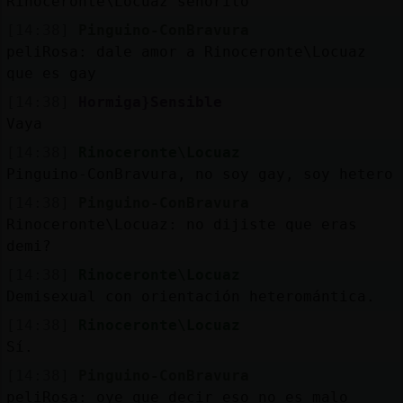
Rinoceronte\Locuaz señorito
[14:38]
Pinguino-ConBravura
peliRosa: dale amor a Rinoceronte\Locuaz
que es gay
[14:38]
Hormiga}Sensible
Vaya
[14:38]
Rinoceronte\Locuaz
Pinguino-ConBravura, no soy gay, soy hetero
[14:38]
Pinguino-ConBravura
Rinoceronte\Locuaz: no dijiste que eras
demi?
[14:38]
Rinoceronte\Locuaz
Demisexual con orientación heteromántica.
[14:38]
Rinoceronte\Locuaz
Sí.
[14:38]
Pinguino-ConBravura
peliRosa: oye que decir eso no es malo