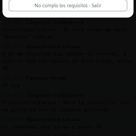
[14:42]
Pantera-Verde
No cumplo los requisitos - Salir
pero esa respuesta fue a otra cosa jajaja
[14:42]
Pinguino-ConBravura
Rinoceronte\Locuaz: de arch enemy me mola
"Nemesis" tambien
[14:43]
Rinoceronte\Locuaz
A mi me encantan las bandas de mujeres, y
pues si son con covers de Arch Enemy, mejor
XD
[14:43]
Pantera-Verde
xD brb
[14:43]
Pinguino-ConBravura
Rinoceronte\Locuaz: mola la vocalista, pro
me gustaria que lo cantara gritando
[14:44]
Rinoceronte\Locuaz
es japonesa, eso no va a pasar XD