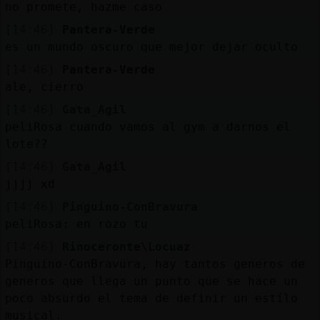
no promete, hazme caso
[14:46]
Pantera-Verde
es un mundo oscuro que mejor dejar oculto
[14:46]
Pantera-Verde
ale, cierro
[14:46]
Gata_Agil
peliRosa cuando vamos al gym a darnos el
lote??
[14:46]
Gata_Agil
jjjj xd
[14:46]
Pinguino-ConBravura
peliRosa: en rozo tu
[14:46]
Rinoceronte\Locuaz
Pinguino-ConBravura, hay tantos generos de
generos que llega un punto que se hace un
poco absurdo el tema de definir un estílo
musical.