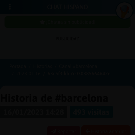
CHAT HISPANO
¡Chatea sin publicidad!
PUBLICIDAD
Iniciar
sesión
Portada
Historias
Canal #barcelona
2023-01-16
63c5f3ddc7c030385664642e
¡Chatea
sin
publici
Historia de #barcelona
16/01/2023 14:28
493 visitas
Crear
una
Reportar
Historia anterior
cuenta