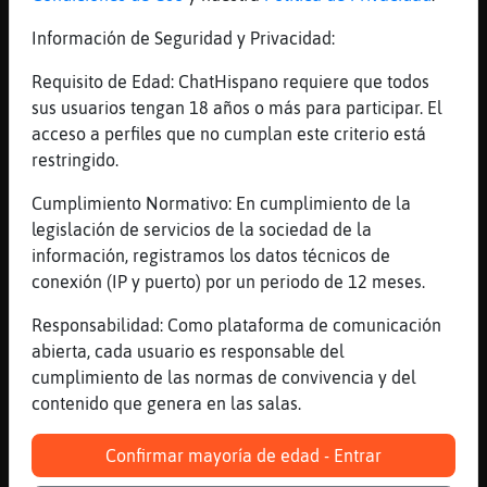
[14:41]
Rinoceronte\Locuaz
de cucu? se me ha ido estos días malo de la
Información de Seguridad y Privacidad:
barriga
Requisito de Edad: ChatHispano requiere que todos
[14:41]
Rinoceronte\Locuaz
sus usuarios tengan 18 años o más para participar. El
se me caen los pantalones.
acceso a perfiles que no cumplan este criterio está
[14:41]
Pantera-Verde
restringido.
afirmas algo que no sabes
Cumplimiento Normativo: En cumplimiento de la
[14:41]
Pantera-Verde
legislación de servicios de la sociedad de la
eso es mentira tb!
información, registramos los datos técnicos de
[14:42]
Rinoceronte\Locuaz
conexión (IP y puerto) por un periodo de 12 meses.
Pinguino-ConBravura,
https://www.youtube.com/watch?v=qxOutaBOFNI
Responsabilidad: Como plataforma de comunicación
abierta, cada usuario es responsable del
[14:42]
Pantera-Verde
cumplimiento de las normas de convivencia y del
no recuerdo pregunta alguna al respecto
contenido que genera en las salas.
[14:42]
Pinguino-ConBravura
claro cuando te niegas a ser claro,
Confirmar mayoría de edad - Entrar
empiezan las suposiciones