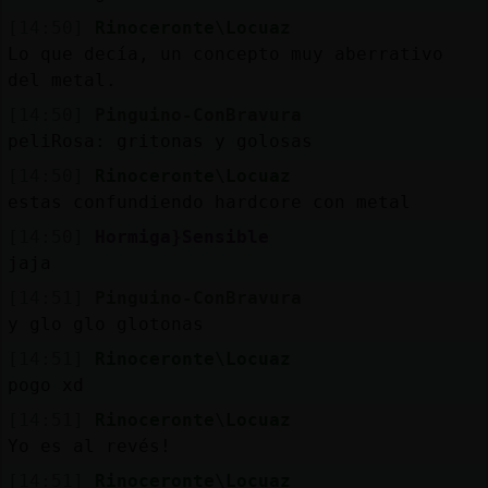
[14:50]
Rinoceronte\Locuaz
Lo que decía, un concepto muy aberrativo
del metal.
[14:50]
Pinguino-ConBravura
peliRosa: gritonas y golosas
[14:50]
Rinoceronte\Locuaz
estas confundiendo hardcore con metal
[14:50]
Hormiga}Sensible
jaja
[14:51]
Pinguino-ConBravura
y glo glo glotonas
[14:51]
Rinoceronte\Locuaz
pogo xd
[14:51]
Rinoceronte\Locuaz
Yo es al revés!
[14:51]
Rinoceronte\Locuaz