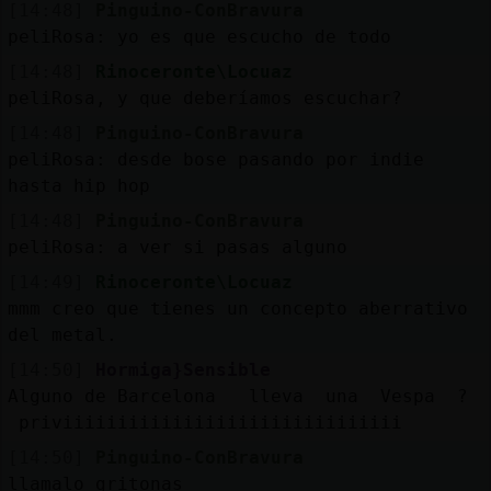
[14:48]
Pinguino-ConBravura
peliRosa: yo es que escucho de todo
[14:48]
Rinoceronte\Locuaz
peliRosa, y que deberíamos escuchar?
[14:48]
Pinguino-ConBravura
peliRosa: desde bose pasando por indie
hasta hip hop
[14:48]
Pinguino-ConBravura
peliRosa: a ver si pasas alguno
[14:49]
Rinoceronte\Locuaz
mmm creo que tienes un concepto aberrativo
del metal.
[14:50]
Hormiga}Sensible
Alguno de Barcelona lleva una Vespa ?
priviiiiiiiiiiiiiiiiiiiiiiiiiiiiiii
[14:50]
Pinguino-ConBravura
llamalo gritonas