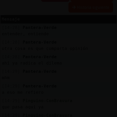
Historia siguiente
Mensaje
Reserva
[14:28]
Pantera-Verde
alias
entender, entiende
[14:28]
Pantera-Verde
otra cosa es que comparta opinión
Actuali
[14:28]
Pantera-Verde
contras
ahí ya radica el dilema
[14:29]
Pantera-Verde
mhm
Actuali
[14:29]
Pantera-Verde
IP
a eso me refiero
virtual
[14:29]
Pinguino-ConBravura
que pasa aqui ya
[14:29]
Pinguino-ConBravura