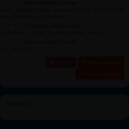
[14:53]
Rinoceronte\Locuaz
hace algún tiempo que aborrezco toda clase
de rituales bailarines
[14:53]
Pinguino-ConBravura
peliRosa: quien te esta dando pena?
[14:53]
Rinoceronte\Locuaz
la música!
Reportar
Historia anterior
Historia siguiente
PUBLICIDAD