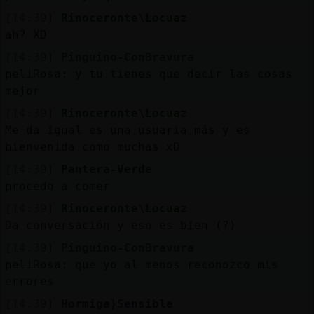
[14:39]
Rinoceronte\Locuaz
ah? XD
[14:39]
Pinguino-ConBravura
peliRosa: y tu tienes que decir las cosas
mejor
[14:39]
Rinoceronte\Locuaz
Me da igual es una usuaria más y es
bienvenida como muchas xD
[14:39]
Pantera-Verde
procedo a comer
[14:39]
Rinoceronte\Locuaz
Da conversación y eso es bien (?)
[14:39]
Pinguino-ConBravura
peliRosa: que yo al menos reconozco mis
errores
[14:39]
Hormiga}Sensible