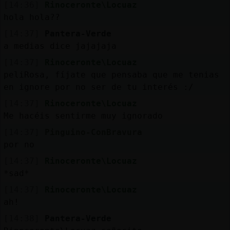
[14:36]
Rinoceronte\Locuaz
hola hola??
[14:37]
Pantera-Verde
a medias dice jajajaja
[14:37]
Rinoceronte\Locuaz
peliRosa, fíjate que pensaba que me tenias
en ignore por no ser de tu interés :/
[14:37]
Rinoceronte\Locuaz
Me hacéis sentirme muy ignorado
[14:37]
Pinguino-ConBravura
por no
[14:37]
Rinoceronte\Locuaz
*sad*
[14:37]
Rinoceronte\Locuaz
ah!
[14:38]
Pantera-Verde