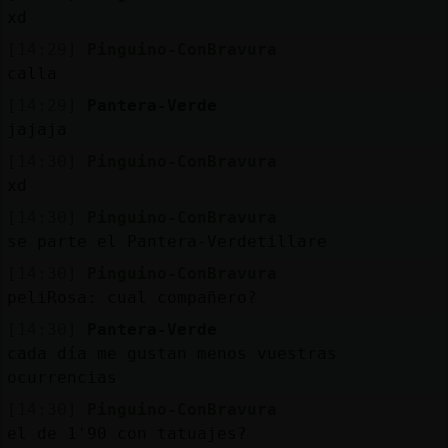
Mis
xd
blogs
[14:29]
Pinguino-ConBravura
calla
[14:29]
Pantera-Verde
Mis
jajaja
foros
[14:30]
Pinguino-ConBravura
xd
[14:30]
Pinguino-ConBravura
Registr
se parte el Pantera-Verdetillare
un
[14:30]
Pinguino-ConBravura
canal
peliRosa: cual compañero?
[14:30]
Pantera-Verde
cada día me gustan menos vuestras
ocurrencias
Más
gestion
[14:30]
Pinguino-ConBravura
el de 1'90 con tatuajes?