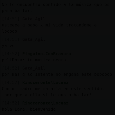
No le encuentro sentido a la música que es
para bailar.
[14:51]
Gata_Agil
usteeee q paso x mi vida tratandome e
locooo
[14:51]
Gata_Agil
ya ve
[14:52]
Pinguino-ConBravura
peliRosa: tu musica negra
[14:52]
Gata_Agil
por mas q lo intente no engaña este boboooo
[14:52]
Rinoceronte\Locuaz
Con mi madre me mataría en este sentido,
¡por que a ella sí le gusta bailar!
[14:52]
Rinoceronte\Locuaz
hola Lara, bienvenida!