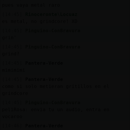
pues vaya metal raro
[14:45]
Rinoceronte\Locuaz
es metal, no grindcore! XD
[14:45]
Pinguino-ConBravura
grin'
[14:45]
Pinguino-ConBravura
grind?
[14:45]
Pantera-Verde
mimimimi
[14:45]
Pantera-Verde
como si solo metieran gritillos en el
grindcore
[14:45]
Pinguino-ConBravura
peliRosa: envia tu un audio, entra en
vocaroo
[14:46]
Pantera-Verde