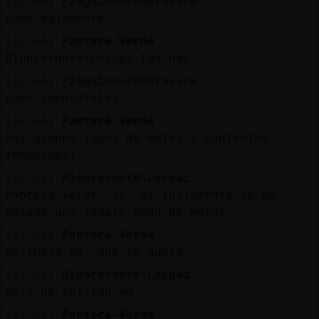
[14:44]
Pinguino-ConBravura
pues malamente
[14:44]
Pantera-Verde
Rinoceronte\Locuaz las hay
[14:44]
Pinguino-ConBravura
pues compratelos
[14:44]
Pantera-Verde
hay grupos japos de metal y cantantes
femeninas!
[14:44]
Rinoceronte\Locuaz
Pantera-Verde, sí, si justamente le he
pasado una female band de metal
[14:44]
Pantera-Verde
peliRosa no, que te gusta
[14:44]
Rinoceronte\Locuaz
pero no chillan xd
[14:45]
Pantera-Verde