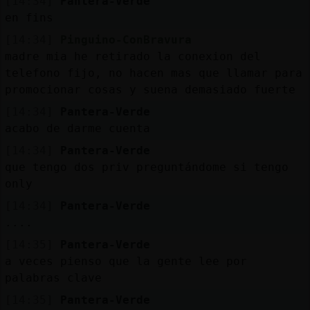
[14:34]
Pantera-Verde
en fins
[14:34]
Pinguino-ConBravura
madre mia he retirado la conexion del
telefono fijo, no hacen mas que llamar para
promocionar cosas y suena demasiado fuerte
[14:34]
Pantera-Verde
acabo de darme cuenta
[14:34]
Pantera-Verde
que tengo dos priv preguntándome si tengo
only
[14:34]
Pantera-Verde
....
[14:35]
Pantera-Verde
a veces pienso que la gente lee por
palabras clave
[14:35]
Pantera-Verde