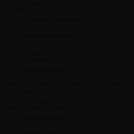
[14:32]
Pinguino-ConBravura
no exageres
[14:32]
Pinguino-ConBravura
xd
[14:33]
Hormiga}Sensible
vaya
[14:33]
Pinguino-ConBravura
que has palpado ya?
[14:33]
Pantera-Verde
el problema de poner mínimos es que
idealizas a quién los tiene, y te llevas
sustos luego
[14:34]
Gata_Agil
Alguna quiere un regalo? jjjj
[14:34]
Pantera-Verde
jajajajajajaja