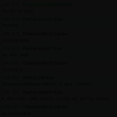
[00:07]
Pinguino{Respetable
Darle un pin
[00:07]
PanteraConPrisa
Ptzeta
[00:07]
Tiburon{Brillante
Jajqjqjqjq
[00:07]
PanteraConPrisa
no das una
[00:08]
Tiburon{Brillante
Jajajqjq
[00:08]
Delfin}Breve
[Pinguino{Respetable] a que vienes?
[00:08]
PanteraConPrisa
A decirme cómo hacer caldo de pollo viene
[00:08]
Tiburon{Brillante
Ajajajajaja