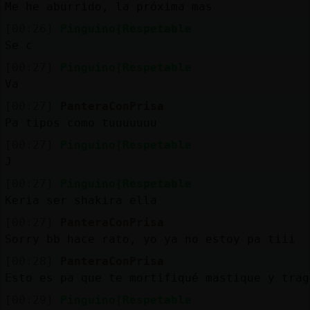
Me he aburrido, la próxima mas
[00:26]
Pinguino{Respetable
Se c
[00:27]
Pinguino{Respetable
Va
[00:27]
PanteraConPrisa
Pa tipos como tuuuuuuu
[00:27]
Pinguino{Respetable
J
[00:27]
Pinguino{Respetable
Keria ser shakira ella
[00:27]
PanteraConPrisa
Sorry bb hace rato, yo ya no estoy pa tiii
[00:28]
PanteraConPrisa
Esto es pa que te mortifiqué mastique y trag
[00:29]
Pinguino{Respetable