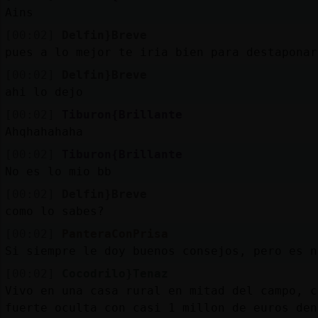
Ains
[00:02]
Delfin}Breve
pues a lo mejor te iria bien para destaponar
[00:02]
Delfin}Breve
ahi lo dejo
[00:02]
Tiburon{Brillante
Ahqhahahaha
[00:02]
Tiburon{Brillante
No es lo mio bb
[00:02]
Delfin}Breve
como lo sabes?
[00:02]
PanteraConPrisa
Si siempre le doy buenos consejos, pero es n
[00:02]
Cocodrilo}Tenaz
Vivo en una casa rural en mitad del campo, c
fuerte oculta con casi 1 millon de euros den