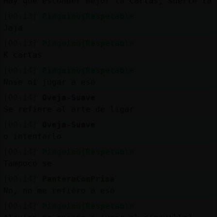
Hay que esconder mejor la cartas, suerte la 
[00:13]
Pinguino{Respetable
Jaja
[00:13]
Pinguino{Respetable
K cartas
[00:14]
Pinguino{Respetable
Nose ni jugar a eso
[00:14]
Oveja-Suave
Se refiere al arte de ligar
[00:14]
Oveja-Suave
o intentarlo
[00:14]
Pinguino{Respetable
Tampoco se
[00:14]
PanteraConPrisa
No, no me refiero a eso
[00:14]
Pinguino{Respetable