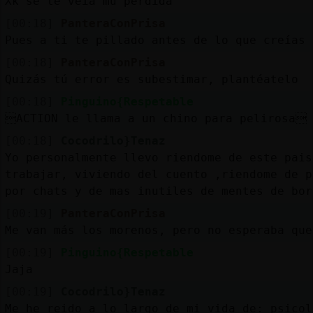
Xk se te veia mu perdida
[00:18]
PanteraConPrisa
Pues a ti te pillado antes de lo que creías 
[00:18]
PanteraConPrisa
Quizás tú error es subestimar, plantéatelo
[00:18]
Pinguino{Respetable
ACTION le llama a un chino para pelirosa
[00:18]
Cocodrilo}Tenaz
Yo personalmente llevo riendome de este pais
trabajar, viviendo del cuento ,riendome de p
por chats y de mas inutiles de mentes de bor
[00:19]
PanteraConPrisa
Me van más los morenos, pero no esperaba que
[00:19]
Pinguino{Respetable
Jaja
[00:19]
Cocodrilo}Tenaz
Me he reido a lo largo de mi vida de: psicol