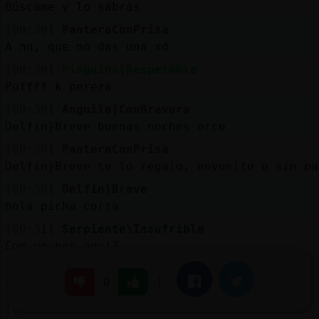
Búscame y lo sabrás
[00:30]
PanteraConPrisa
A no, que no das una xd
[00:30]
Pinguino{Respetable
Puffff k pereza
[00:30]
Anguila}ConBravura
Delfin}Breve buenas noches orco
[00:30]
PanteraConPrisa
Delfin}Breve te lo regalo, envuelto o sin pa
[00:30]
Delfin}Breve
hola picha corta
[00:31]
Serpiente\Insufrible
Com va per aqui?
[00:31]
Delfin}Breve
|
Facebook
Twitter
0
va va
[00:31]
Serpiente\Insufrible