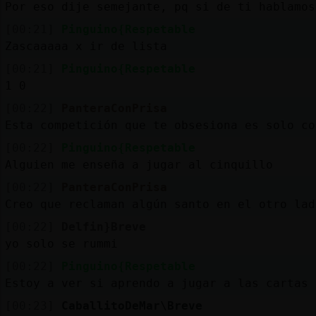
Por eso dije semejante, pq si de ti hablamos
[00:21]
Pinguino{Respetable
Zascaaaaa x ir de lista
[00:21]
Pinguino{Respetable
1 0
[00:22]
PanteraConPrisa
Esta competición que te obsesiona es solo co
[00:22]
Pinguino{Respetable
Alguien me enseña a jugar al cinquillo
[00:22]
PanteraConPrisa
Creo que reclaman algún santo en el otro lad
[00:22]
Delfin}Breve
yo solo se rummi
[00:22]
Pinguino{Respetable
Estoy a ver si aprendo a jugar a las cartas
[00:23]
CaballitoDeMar\Breve