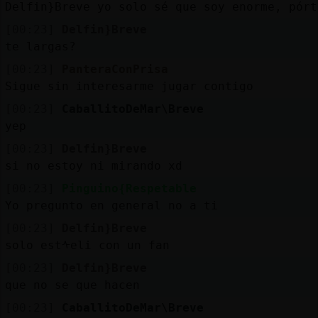
Delfin}Breve yo solo sé que soy enorme, pórt
[00:23]
Delfin}Breve
te largas?
[00:23]
PanteraConPrisa
Sigue sin interesarme jugar contigo
[00:23]
CaballitoDeMar\Breve
yep
[00:23]
Delfin}Breve
si no estoy ni mirando xd
[00:23]
Pinguino{Respetable
Yo pregunto en general no a ti
[00:23]
Delfin}Breve
solo estᠰeli con un fan
[00:23]
Delfin}Breve
que no se que hacen
[00:23]
CaballitoDeMar\Breve