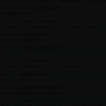
Y x eso esta en sala de lesbianas el soyrico
[00:03]
Tiburon{Brillante
No empieces
[00:03]
Cocodrilo}Tenaz
me molan las lesbianas, son almas libres.
[00:03]
Delfin}Breve
contigo termin�
[00:04]
Tiburon{Brillante
Si
[00:04]
Delfin}Breve
[Cocodrilo}Tenaz] eso no es verdad
[00:04]
Delfin}Breve
son lo peor
[00:04]
Tiburon{Brillante
PanteraConPrisa tu también bi?
[00:04]
Pinguino{Respetable