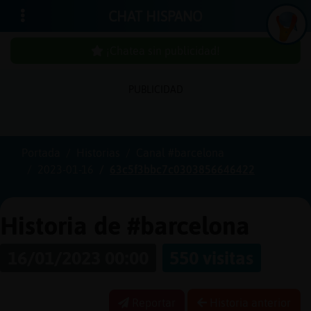
CHAT HISPANO
¡Chatea sin publicidad!
PUBLICIDAD
In
ic
ia
r
e
s
ió
n
s
Portada
Historias
Canal #barcelona
¡C
h
a
te
a
in
u
b
lic
id
a
d
2023-01-16
63c5f3bbc7c0303856646422
s
p
!
Historia de #barcelona
16/01/2023 00:00
550 visitas
C
re
a
r
n
a
u
e
n
ta
u
c
Reportar
Historia anterior