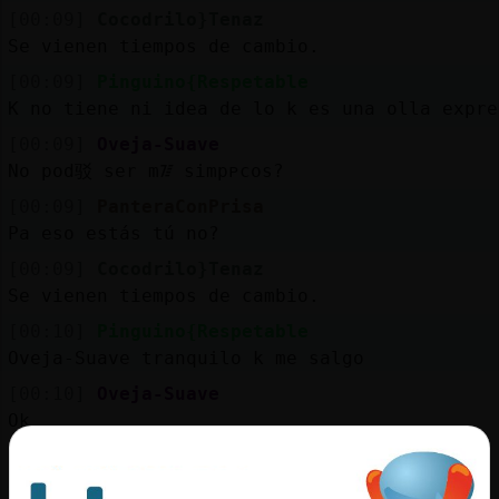
[00:09]
Cocodrilo}Tenaz
Se vienen tiempos de cambio.
[00:09]
Pinguino{Respetable
K no tiene ni idea de lo k es una olla expre
[00:09]
Oveja-Suave
No pod驳 ser m᳅ simpᴩcos?
[00:09]
PanteraConPrisa
Pa eso estás tú no?
[00:09]
Cocodrilo}Tenaz
Se vienen tiempos de cambio.
[00:10]
Pinguino{Respetable
Oveja-Suave tranquilo k me salgo
[00:10]
Oveja-Suave
Ok
[00:10]
PanteraConPrisa
Jajajajajaja