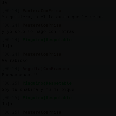
Ja
[00:24]
PanteraConPrisa
Ya quisiera, a él le gusta que le metan
[00:24]
PanteraConPrisa
y yo solo lo hago con letras
[00:24]
Pinguino{Respetable
Jaja
[00:24]
PanteraConPrisa
Va rabioso
[00:24]
Anguila}ConBravura
Buenaaaaaaas!!
[00:25]
Pinguino{Respetable
Soy tu shakira y tu mi pique
[00:25]
Pinguino{Respetable
Jaja
[00:25]
PanteraConPrisa