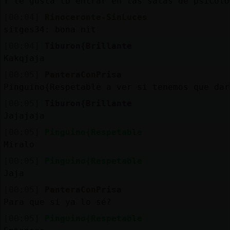
Y te gusta tb entrar en las salas de psicolo
[00:04]
Rinoceronte-SinLuces
sitges34: bona nit
[00:04]
Tiburon{Brillante
Kakqjaja
[00:05]
PanteraConPrisa
Pinguino{Respetable a ver si tenemos que dar
[00:05]
Tiburon{Brillante
Jajajaja
[00:05]
Pinguino{Respetable
Miralo
[00:05]
Pinguino{Respetable
Jaja
[00:05]
PanteraConPrisa
Para que si ya lo sé?
[00:05]
Pinguino{Respetable