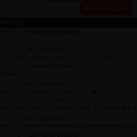
Historia siguiente
R
e
s
e
rv
a
r
lia
s
Mensaje
a
[00:00]
Tiburon{Brillante
O su madre
[00:00]
Delfin}Breve
A
c
tu
a
liz
a
o
n
tra
s
e
ñ
a
[Cocodrilo}Tenaz] que vida mas triste macho
r c
[00:00]
Tiburon{Brillante
Ignoralo
[00:00]
Delfin}Breve
A
c
tu
a
liz
a
r
irtu
a
yo bajo a buscar el pan en 2 min
IP
v
l
[00:00]
PanteraConPrisa
La tuya, que te centre ya que te ve virgen h
[00:00]
Delfin}Breve
sevrianooooooooooooooooooooooooooooooooooooo
M
is
lo
g
s
b
[00:01]
Tiburon{Brillante