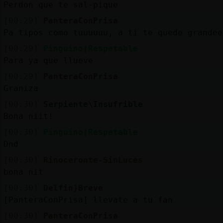
Perdon que te sal-pique
[00:29]
PanteraConPrisa
Pa tipos como tuuuuuu, a ti te quede grandee
[00:29]
Pinguino{Respetable
Para ya que llueve
[00:29]
PanteraConPrisa
Graniza
[00:30]
Serpiente\Insufrible
Bona niit!
[00:30]
Pinguino{Respetable
Dnd
[00:30]
Rinoceronte-SinLuces
bona nit
[00:30]
Delfin}Breve
[PanteraConPrisa] llevate a tu fan
[00:30]
PanteraConPrisa