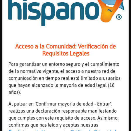
[00:11]
Oveja-Suave
Aunque no deberias
[00:11]
Pinguino{Respetable
K ya me exen x un caldo de pollo
[00:11]
Oveja-Suave
solo ignora
Acceso a la Comunidad: Verificación de
Requisitos Legales
[00:11]
Pinguino{Respetable
Seria lo mas ridiculo
Para garantizar un entorno seguro y el cumplimiento
[00:11]
PanteraConPrisa
de la normativa vigente, el acceso a nuestra red de
Nadie te saca, es tu cobardía que te hace hu
comunicación en tiempo real está limitado a usuarios
que hayan alcanzado la mayoría de edad legal (18
[00:11]
PanteraConPrisa
años).
No quieras cambiar siempre la historia
[00:11]
Oveja-Suave
Al pulsar en 'Confirmar mayoría de edad - Entrar',
No pinches
realizas una declaración responsable manifestando
que cumples con este requisito de acceso. Asimismo,
[00:11]
Pinguino{Respetable
confirmas que has leído y aceptas nuestras
No lq cambio