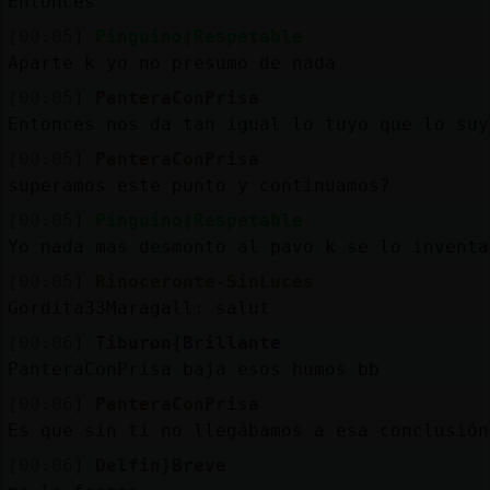
Entonces
[00:05]
Pinguino{Respetable
Aparte k yo no presumo de nada
[00:05]
PanteraConPrisa
Entonces nos da tan igual lo tuyo que lo suy
[00:05]
PanteraConPrisa
superamos este punto y continuamos?
[00:05]
Pinguino{Respetable
Yo nada mas desmonto al pavo k se lo inventa
[00:05]
Rinoceronte-SinLuces
Gordita33Maragall: salut
[00:06]
Tiburon{Brillante
PanteraConPrisa baja esos humos bb
[00:06]
PanteraConPrisa
Es que sin ti no llegábamos a esa conclusión
[00:06]
Delfin}Breve