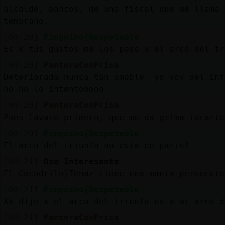
alcalde, bancos, de una fiscal que me llama 
temprano.
[00:20]
Pinguino{Respetable
Es k tus gustos me los paso x el arco del tr
[00:20]
PanteraConPrisa
Deteriorada nunca tan amable, yo voy del inf
no no lo intentooooo
[00:20]
PanteraConPrisa
Pues lávate primero, que me da grima tocarte
[00:20]
Pinguino{Respetable
El arco del triunfo no esta en paris?
[00:21]
Oso_Interesante
El Cocodrilo}Tenaz tiene una manía persecuto
[00:21]
Pinguino{Respetable
Xk dije x el arco del triunfo no x mi arco d
[00:21]
PanteraConPrisa