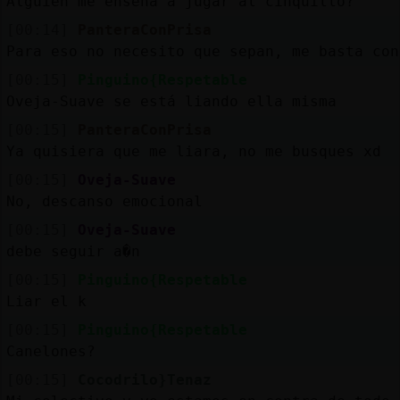
Alguien me enseña a jugar al cinquillo?
[00:14]
PanteraConPrisa
Para eso no necesito que sepan, me basta con
[00:15]
Pinguino{Respetable
Oveja-Suave se está liando ella misma
[00:15]
PanteraConPrisa
Ya quisiera que me liara, no me busques xd
[00:15]
Oveja-Suave
No, descanso emocional
[00:15]
Oveja-Suave
debe seguir a�n
[00:15]
Pinguino{Respetable
Liar el k
[00:15]
Pinguino{Respetable
Canelones?
[00:15]
Cocodrilo}Tenaz