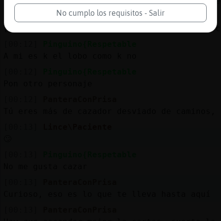
unos viajes por todo el planeta buscando cie
No cumplo los requisitos - Salir
[00:12]
Delfin}Breve
[separado45] te situo. estas en el chat barc
[00:12]
Pinguino{Respetable
A mi es k el lobo como k no
[00:12]
Pinguino{Respetable
Pon otro personaje
[00:12]
PanteraConPrisa
Tú eres más de cazador desviado de caminos, 
[00:13]
Lince\Paciente
🙄
[00:13]
Pinguino{Respetable
No me gusta cazar
[00:13]
PanteraConPrisa
Curioso, eso es lo que te lleva hasta aquí
[00:13]
PanteraConPrisa