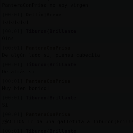
PanteraConPrisa no soy virgen
[00:01]
Delfin}Breve
jajajajaj
M
is
ro
s
fo
[00:01]
Tiburon{Brillante
Oins
[00:01]
PanteraConPrisa
De algún lado si, piensa cabecita
R
e
g
is
tra
r
n
a
n
a
u
[00:01]
Tiburon{Brillante
c
l
De atrás si
[00:01]
PanteraConPrisa
Muy bien bonico!
M
á
s
e
s
tio
n
e
s
[00:01]
Tiburon{Brillante
g
Si
[00:01]
PanteraConPrisa
ACTION le da una galletita a Tiburon{Brill
[00:01]
Tiburon{Brillante