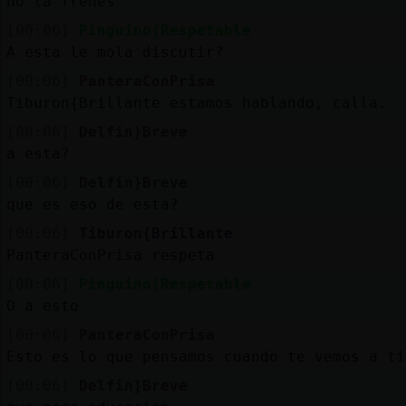
no la frenes
[00:06]
Pinguino{Respetable
A esta le mola discutir?
[00:06]
PanteraConPrisa
Tiburon{Brillante estamos hablando, calla.
[00:06]
Delfin}Breve
a esta?
[00:06]
Delfin}Breve
que es eso de esta?
[00:06]
Tiburon{Brillante
PanteraConPrisa respeta
[00:06]
Pinguino{Respetable
O a esto
[00:06]
PanteraConPrisa
Esto es lo que pensamos cuando te vemos a ti
[00:06]
Delfin}Breve