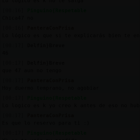
Lo logico es k no te salga
[00:16]
Pinguino{Respetable
Chica47 no
[00:16]
PanteraConPrisa
Lo lógico es que si te explicarás bien te en
[00:17]
Delfin}Breve
46
[00:17]
Delfin}Breve
que 47 aun no tengo
[00:17]
PanteraConPrisa
Hoy duermo temprano, no agobiar
[00:17]
Pinguino{Respetable
Lo logico es k yo creo k antes de eso no hub
[00:17]
PanteraConPrisa
Es que lo reservo para ti :)
[00:17]
Pinguino{Respetable