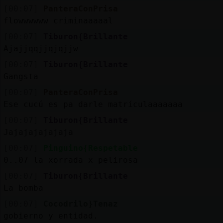
[00:07]
PanteraConPrisa
flowwwwww criminaaaaal
[00:07]
Tiburon{Brillante
Ajajjqqjjqjqjjw
[00:07]
Tiburon{Brillante
Gangsta
[00:07]
PanteraConPrisa
Ese cucú es pa darle matrículaaaaaaa
[00:07]
Tiburon{Brillante
Jajajajajajaja
[00:07]
Pinguino{Respetable
0..07 la xorrada x pelirosa
[00:07]
Tiburon{Brillante
La bomba
[00:07]
Cocodrilo}Tenaz
gobierno y entidad.