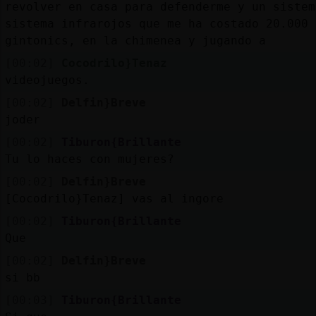
revolver en casa para defenderme y un sistem
sistema infrarojos que me ha costado 20.000 
gintonics, en la chimenea y jugando a
[00:02]
Cocodrilo}Tenaz
videojuegos.
[00:02]
Delfin}Breve
joder
[00:02]
Tiburon{Brillante
Tu lo haces con mujeres?
[00:02]
Delfin}Breve
[Cocodrilo}Tenaz] vas al ingore
[00:02]
Tiburon{Brillante
Que
[00:02]
Delfin}Breve
si bb
[00:03]
Tiburon{Brillante