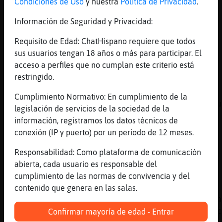
Condiciones de Uso
y nuestra
Política de Privacidad
.
[00:11]
GrilloRespetable
hasta ma񡮡, que descanseis...
Información de Seguridad y Privacidad:
[00:11]
Pinguino{Respetable
Requisito de Edad: ChatHispano requiere que todos
La cambian segun quien la cuenta
sus usuarios tengan 18 años o más para participar. El
[00:11]
Oveja-Suave
acceso a perfiles que no cumplan este criterio está
GrilloRespetable igualmente
restringido.
[00:11]
PanteraConPrisa
Cumplimiento Normativo: En cumplimiento de la
Soy sincera, si te pinchas es que vas con mu
legislación de servicios de la sociedad de la
[00:12]
PanteraConPrisa
información, registramos los datos técnicos de
Pues como tú, que pretendes que el lobo sea 
conexión (IP y puerto) por un periodo de 12 meses.
[00:12]
GrilloRespetable
Responsabilidad: Como plataforma de comunicación
Bona nit Oveja-Suave
abierta, cada usuario es responsable del
[00:12]
Cocodrilo}Tenaz
cumplimiento de las normas de convivencia y del
No se si os lo podeis llegar a creer lo que 
contenido que genera en las salas.
y yo estabamos buscando por todo el mundo la
objeto que dice que puede conceder la inmort
Confirmar mayoría de edad - Entrar