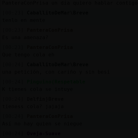
PanteraConPrisa un día quiero hablar contigo
[00:23]
CaballitoDeMar\Breve
tenlo en mente
[00:23]
PanteraConPrisa
Es una amenaza?
[00:23]
PanteraConPrisa
Que tengo cola eh
[00:24]
CaballitoDeMar\Breve
una petición, con cariño y sin besi
[00:24]
Pinguino{Respetable
K tienes cola se intuye
[00:24]
Delfin}Breve
tieness cola? jajaja
[00:24]
PanteraConPrisa
Así no hay quien se niegue
[00:24]
Oveja-Suave