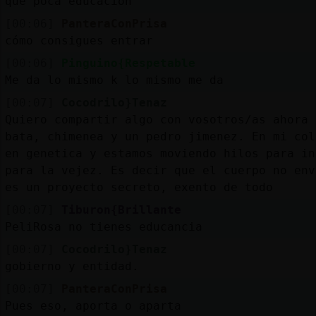
que poca educacion
[00:06]
PanteraConPrisa
cómo consigues entrar
[00:06]
Pinguino{Respetable
Me da lo mismo k lo mismo me da
[00:07]
Cocodrilo}Tenaz
Quiero compartir algo con vosotros/as ahora 
bata, chimenea y un pedro jimenez. En mi col
en genetica y estamos moviendo hilos para in
para la vejez. Es decir que el cuerpo no env
es un proyecto secreto, exento de todo
[00:07]
Tiburon{Brillante
PeliRosa no tienes educancia
[00:07]
Cocodrilo}Tenaz
gobierno y entidad.
[00:07]
PanteraConPrisa
Pues eso, aporta o aparta