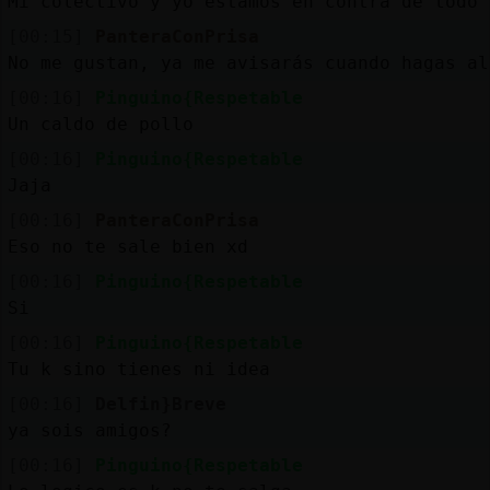
Mi colectivo y yo estamos en contra de todo 
[00:15]
PanteraConPrisa
No me gustan, ya me avisarás cuando hagas al
[00:16]
Pinguino{Respetable
Un caldo de pollo
[00:16]
Pinguino{Respetable
Jaja
[00:16]
PanteraConPrisa
Eso no te sale bien xd
[00:16]
Pinguino{Respetable
Si
[00:16]
Pinguino{Respetable
Tu k sino tienes ni idea
[00:16]
Delfin}Breve
ya sois amigos?
[00:16]
Pinguino{Respetable