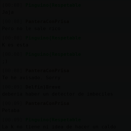
[00:08]
Pinguino{Respetable
Jaja
[00:08]
PanteraConPrisa
Pero no le sale rico
[00:08]
Pinguino{Respetable
K es esta
[00:08]
Pinguino{Respetable
;)
[00:08]
PanteraConPrisa
Te he avisado. Sorry
[00:09]
Delfin}Breve
deberia haber un detector de imbeciles
[00:09]
PanteraConPrisa
Petaba
[00:09]
Pinguino{Respetable
La k no tiene ni idea de hacer un caldo