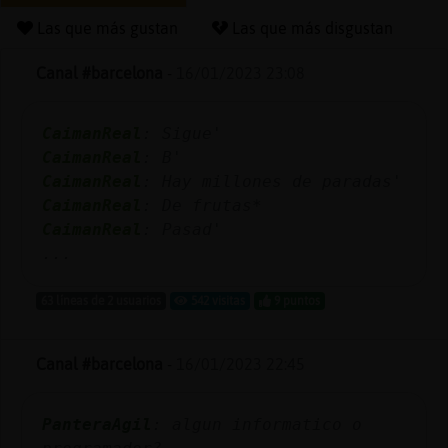
Las que más gustan
Las que más disgustan
Canal #barcelona
-
16/01/2023 23:08
Reserva
alias
CaimanReal
: Sigue'
CaimanReal
: B'
CaimanReal
: Hay millones de paradas'
Actuali
CaimanReal
: De frutas*
contras
CaimanReal
: Pasad'
...
63 líneas de 2 usuarios
542 visitas
9 puntos
Actuali
IP
Canal #barcelona
-
16/01/2023 22:45
virtual
PanteraAgil
: algun informatico o