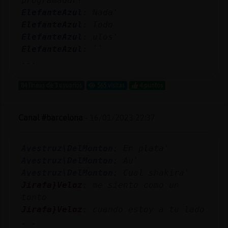
programador?
Mis
ElefanteAzul
: Nada'
blogs
ElefanteAzul
: Todo
ElefanteAzul
: ulos'
ElefanteAzul
: ``
...
Mis
foros
84 líneas de 3 usuarios
565 visitas
4 puntos
Canal #barcelona
-
16/01/2023 22:37
Registr
un
canal
Avestruz\DelMonton
: En plata'
Avestruz\DelMonton
: Au'
Avestruz\DelMonton
: Cual shakira'
Jirafa}Veloz
: me siento como un
Más
tonto
gestion
Jirafa}Veloz
: cuando estoy a tu lado
...