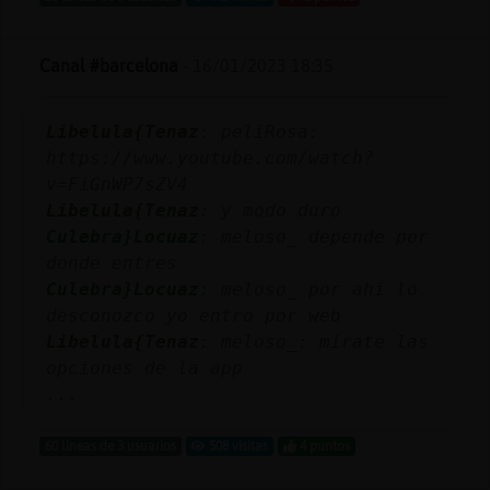
Canal #barcelona
-
16/01/2023 18:35
Libelula{Tenaz
: peliRosa:
https://www.youtube.com/watch?
v=FiGnWP7sZV4
Libelula{Tenaz
: y modo duro
Culebra}Locuaz
: meloso_ depende por
donde entres
Culebra}Locuaz
: meloso_ por ahi lo
desconozco yo entro por web
Libelula{Tenaz
: meloso_: mirate las
opciones de la app
...
60 líneas de 3 usuarios
508 visitas
4 puntos