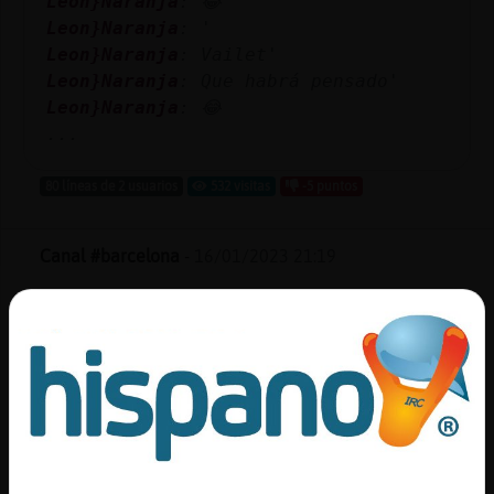
Leon}Naranja
: 😂
Leon}Naranja
: '
Leon}Naranja
: Vailet'
Leon}Naranja
: Que habrá pensado'
Leon}Naranja
: 😂
...
80 líneas de 2 usuarios
532 visitas
-5 puntos
Canal #barcelona
-
16/01/2023 21:19
Oveja}Locuaz
: amb un parell de
"fajitas", ChicaTrans25Completa
Buho}DelMonton
: Alguno de
Barcelona lleva una Vespa
? priviiiiiiiiiiiiiiiiiiiiiiiii
Buho}DelMonton
: aja
Buho}DelMonton
: na