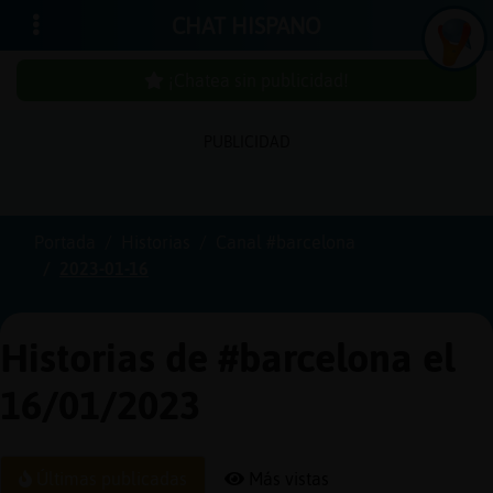
CHAT HISPANO
¡Chatea sin publicidad!
PUBLICIDAD
Iniciar
sesión
Portada
Historias
Canal #barcelona
2023-01-16
¡Chatea
sin
publici
Historias de #barcelona el
16/01/2023
Crear
una
Últimas publicadas
Más vistas
cuenta