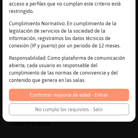
acceso a perfiles que no cumplan este criterio está
restringido.
Canal #barcelona
-
16/01/2023 19:57
Cumplimiento Normativo: En cumplimiento de la
Caracol\DelMonton
: Դ
legislación de servicios de la sociedad de la
Gata{Humilde
: buenas
información, registramos los datos técnicos de
Caracol\DelMonton :)
conexión (IP y puerto) por un periodo de 12 meses.
Caracol\DelMonton
: buenas
Responsabilidad: Como plataforma de comunicación
Gata{Humilde :)
abierta, cada usuario es responsable del
Caracol\DelMonton
: hola pues_eso
cumplimiento de las normas de convivencia y del
Caracol\DelMonton
: [pues_eso] y eso?
contenido que genera en las salas.
Դ
...
Confirmar mayoría de edad - Entrar
177 líneas de 6 usuarios
534 visitas
-6 puntos
No cumplo los requisitos - Salir
Canal #barcelona
-
16/01/2023 18:53