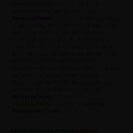
Anguila}Feliz
: Osete: se esta
arrepintiendo de su creacion
MosquitoTenaz
: Osete: no es que hace
o que dice, es simplemente que creo
que hace o dice, yo por ejemplo,
creo que garantiza mi bienestar y
creo que dice la verdad, pero este
Dios del que te hablo no es un Dios
biblico, porque en la biblia
basicamente hay un Dios fascista que
te castiga si no haces lo que
dice... yo te hablo de alguien que
encuentras en las cosas vivias
MosquitoTenaz
: vivas*
Anguila}Feliz
: Osete: y nada mas
Hipopotamo_Tenaz
: .
...
83 líneas de 5 usuarios
442 visitas
-2 puntos