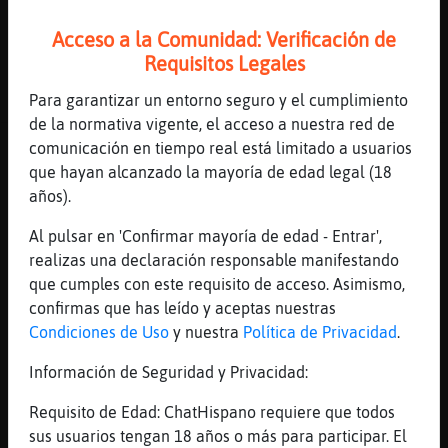
Buho}DelMonton
: tuve hace tiempo
...
Acceso a la Comunidad: Verificación de
Requisitos Legales
232 líneas de 9 usuarios
612 visitas
-4 puntos
Para garantizar un entorno seguro y el cumplimiento
de la normativa vigente, el acceso a nuestra red de
Canal #barcelona
-
16/01/2023 21:03
comunicación en tiempo real está limitado a usuarios
que hayan alcanzado la mayoría de edad legal (18
años).
Serpiente}Agil
: Qué rico comer
Caiman{Naranja
: luego dicen que en
Al pulsar en 'Confirmar mayoría de edad - Entrar',
el chat no se liga
realizas una declaración responsable manifestando
Caiman{Naranja
: Դ
que cumples con este requisito de acceso. Asimismo,
Serpiente}Agil
: Doy fe. Se liga
confirmas que has leído y aceptas nuestras
EstrellaDeMar\Sensible
: Es lligava
Condiciones de Uso
y nuestra
Política de Privacidad
.
més abans
Información de Seguridad y Privacidad:
...
Requisito de Edad: ChatHispano requiere que todos
25 líneas de 6 usuarios
456 visitas
-3 puntos
sus usuarios tengan 18 años o más para participar. El