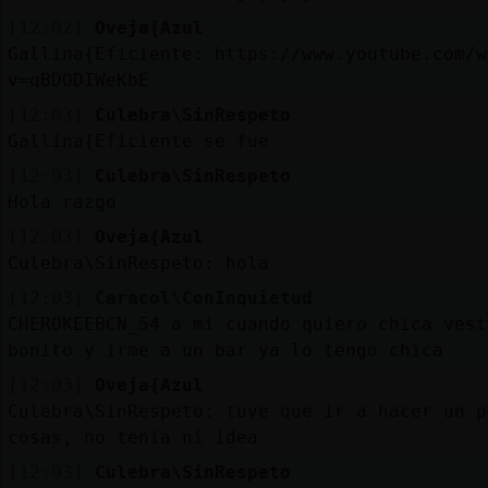
[12:02]
Oveja{Azul
Gallina{Eficiente: https://www.youtube.com/w
v=qBDODIWeKbE
[12:03]
Culebra\SinRespeto
Gallina{Eficiente se fue
[12:03]
Culebra\SinRespeto
Hola razgo
[12:03]
Oveja{Azul
Culebra\SinRespeto: hola
[12:03]
Caracol\ConInquietud
CHEROKEEBCN_54 a mi cuando quiero chica vest
bonito y irme a un bar ya lo tengo chica
[12:03]
Oveja{Azul
Culebra\SinRespeto: tuve que ir a hacer un p
cosas, no tenia ni idea
[12:03]
Culebra\SinRespeto