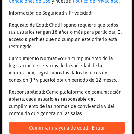
Condiciones de Uso
y nuestra
Política de Privacidad
.
[11:57]
Rinoceronte}Verde
Información de Seguridad y Privacidad:
quiero un amigo hetero jo
[11:57]
Culebra\SinRespeto
Requisito de Edad: ChatHispano requiere que todos
Voy a tender antes que venga elobo XDDDDDDD
sus usuarios tengan 18 años o más para participar. El
acceso a perfiles que no cumplan este criterio está
[11:58]
Cobaya}DelMonton
restringido.
*: hola!!
[11:58]
Gallina{Eficiente
Cumplimiento Normativo: En cumplimiento de la
Jajaa
legislación de servicios de la sociedad de la
información, registramos los datos técnicos de
[11:58]
Culebra\SinRespeto
conexión (IP y puerto) por un periodo de 12 meses.
Jajajajaja
[11:58]
Culebra\SinRespeto
Responsabilidad: Como plataforma de comunicación
Ya mañana da lluvia otra vez. Que puto asco
abierta, cada usuario es responsable del
cumplimiento de las normas de convivencia y del
[11:58]
Caracol\ConInquietud
contenido que genera en las salas.
a mi no tengo crisis de sexo
[11:58]
RinoceronteElocuente
Confirmar mayoría de edad - Entrar
Ayy, cuanta actividad de golpe, me estoy per