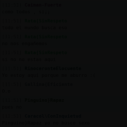
[11:51]
Caiman-Fuerte
como todos , si¡¡
[11:51]
Rata{SinRespeto
todo el mundo busca eso
[11:51]
Rata{SinRespeto
no nos engañemos
[11:51]
Rata{SinRespeto
si no no estas aqui
[11:51]
RinoceronteElocuente
Yo estoy aquí porque me aburro :(
[11:51]
Gallina{Eficiente
O.o
[11:51]
Pinguino}Rapaz
pues no
[11:51]
Caracol\ConInquietud
Pinguino}Rapaz yo no busco sexo