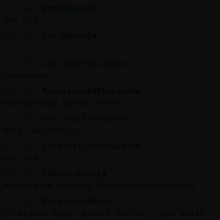
[11:52]
Pez\Naranja
Bon dia
[11:52]
Pez\Naranja
:)
[11:52]
Gallina{Eficiente
Seeeeeeim
[11:52]
RinoceronteElocuente
Pez\Naranja buscas sexo?
[11:52]
Gallina{Eficiente
Holi, pelirroja.
[11:52]
Caracol\ConInquietud
bon dia
[11:52]
Caiman-Fuerte
hechate un parchis RinoceronteElocuente
[11:52]
Pinguino}Rapaz
si alguna mujer quiere hablar,, que avise