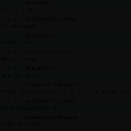
[11:55]
Oveja{Azul
hola a todos
[11:55]
Gallina{Eficiente
Ja comencem!
[11:55]
Oveja{Azul
buenos dias
[11:55]
Gallina{Eficiente
Dogo, buenas.
[11:55]
Oveja{Azul
que tal maja
[11:56]
Culebra\SinRespeto
Pinguino}Rapaz pasamos de ti. Las pajas son 
[11:56]
Gallina{Eficiente
Aquí desayunando xD
[11:56]
Culebra\SinRespeto
Liberan estres