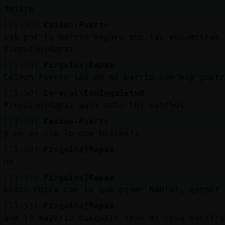
Jajaja
[11:50]
Caiman-Fuerte
sal por tu barrio seguro que las encuentras
M
is
ro
s
Pinguino}Rapaz
fo
[11:50]
Pinguino}Rapaz
Caiman-Fuerte las de mi barrio son muy guarr
[11:50]
Caracol\ConInquietud
R
e
g
is
tra
r
n
a
n
a
Pinguino}Rapaz aqui solo los matchos
u
c
l
[11:50]
Caiman-Fuerte
y no es eso lo que buscas??
[11:50]
Pinguino}Rapaz
no
M
á
s
e
s
tio
n
e
s
g
[11:51]
Pinguino}Rapaz
busco chica con la que poder hablar, quedar 
[11:51]
Pinguino}Rapaz
que la mayoría busqueis sexo es cosa vuestra