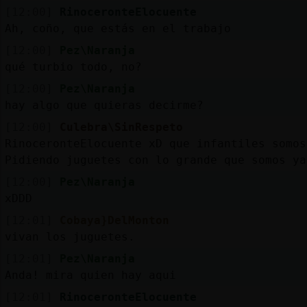
[12:00]
RinoceronteElocuente
Ah, coño, que estás en el trabajo
[12:00]
Pez\Naranja
qué turbio todo, no?
[12:00]
Pez\Naranja
hay algo que quieras decirme?
[12:00]
Culebra\SinRespeto
RinoceronteElocuente xD que infantiles somos
Pidiendo juguetes con lo grande que somos ya
[12:00]
Pez\Naranja
xDDD
[12:01]
Cobaya}DelMonton
vivan los juguetes.
[12:01]
Pez\Naranja
Anda! mira quien hay aqui
[12:01]
RinoceronteElocuente