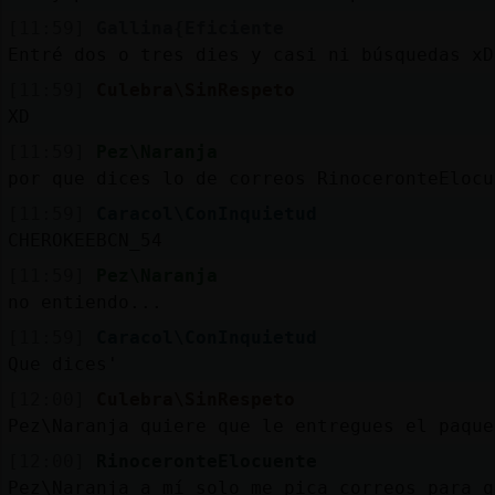
[11:59]
Gallina{Eficiente
Entré dos o tres dies y casi ni búsquedas xD
[11:59]
Culebra\SinRespeto
XD
[11:59]
Pez\Naranja
por que dices lo de correos RinoceronteElocu
[11:59]
Caracol\ConInquietud
CHEROKEEBCN_54
[11:59]
Pez\Naranja
no entiendo...
[11:59]
Caracol\ConInquietud
Que dices'
[12:00]
Culebra\SinRespeto
Pez\Naranja quiere que le entregues el paque
[12:00]
RinoceronteElocuente
Pez\Naranja a mí solo me pica correos para q