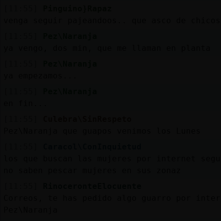
[11:55]
Pinguino}Rapaz
venga seguir pajeandoos.. que asco de chicos
[11:55]
Pez\Naranja
ya vengo, dos min, que me llaman en planta
[11:55]
Pez\Naranja
ya empezamos...
[11:55]
Pez\Naranja
en fin...
[11:55]
Culebra\SinRespeto
Pez\Naranja que guapos venimos los Lunes
[11:55]
Caracol\ConInquietud
los que buscan las mujeres por internet segu
no saben pescar mujeres en sus zonaz
[11:55]
RinoceronteElocuente
Correos, te has pedido algo guarro por inter
Pez\Naranja