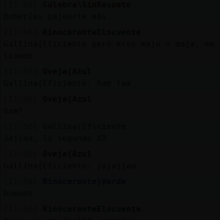
[11:56]
Culebra\SinRespeto
Deberías pajearte más.
[11:56]
RinoceronteElocuente
Gallina{Eficiente pero eres majo o maja, me 
liando
[11:56]
Oveja{Azul
Gallina{Eficiente: ñam lam
[11:56]
Oveja{Azul
ñam*
[11:56]
Gallina{Eficiente
Jajjaa, lo segundo XD
[11:56]
Oveja{Azul
Gallina{Eficiente: jajajjaa
[11:56]
Rinoceronte}Verde
buenas
[11:56]
RinoceronteElocuente