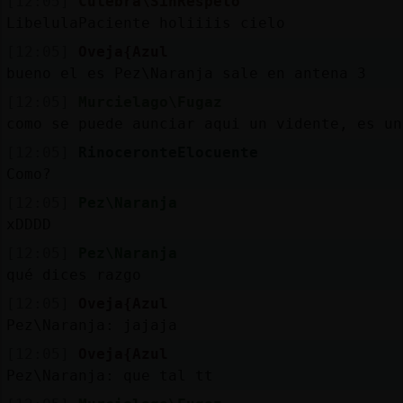
[12:05]
Culebra\SinRespeto
LibelulaPaciente holiiiis cielo
[12:05]
Oveja{Azul
bueno el es Pez\Naranja sale en antena 3
[12:05]
Murcielago\Fugaz
como se puede aunciar aqui un vidente, es un
[12:05]
RinoceronteElocuente
Como?
[12:05]
Pez\Naranja
xDDDD
[12:05]
Pez\Naranja
qué dices razgo
[12:05]
Oveja{Azul
Pez\Naranja: jajaja
[12:05]
Oveja{Azul
Pez\Naranja: que tal tt