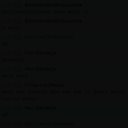
[11:52]
RinoceronteElocuente
Gallina{Eficiente hola majo :*
[11:52]
RinoceronteElocuente
O maja
[11:52]
Gallina{Eficiente
Xd
[11:52]
Pez\Naranja
Shakiiii!
[11:52]
Pez\Naranja
hola majo
[11:52]
Pinguino}Rapaz
paso del general que veo que os gusta mucho 
con la gente
[11:52]
Pez\Naranja
xD
[11:52]
Gallina{Eficiente