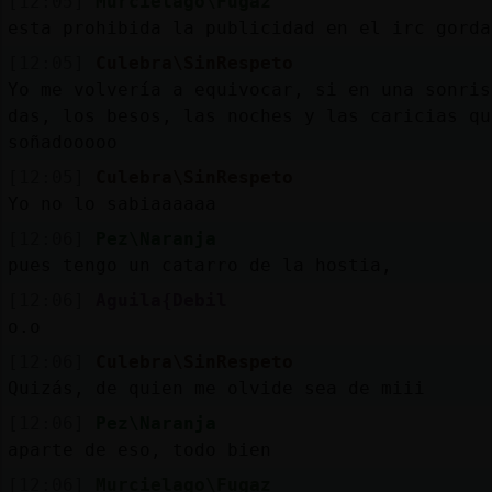
[12:05]
Murcielago\Fugaz
esta prohibida la publicidad en el irc gorda
[12:05]
Culebra\SinRespeto
Yo me volvería a equivocar, si en una sonris
das, los besos, las noches y las caricias qu
soñadooooo
[12:05]
Culebra\SinRespeto
Yo no lo sabiaaaaaa
[12:06]
Pez\Naranja
pues tengo un catarro de la hostia,
[12:06]
Aguila{Debil
o.o
[12:06]
Culebra\SinRespeto
Quizás, de quien me olvide sea de miii
[12:06]
Pez\Naranja
aparte de eso, todo bien
[12:06]
Murcielago\Fugaz