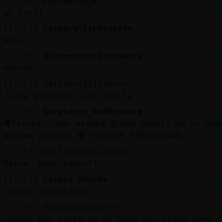
[11:53]
Pez\Naranja
al loro!
[11:53]
Culebra\SinRespeto
Hola
[11:53]
RinoceronteElocuente
Amoooor
[11:53]
Gallina{Eficiente
Jo de gran vull ser com tu
[11:53]
Serpiente_ConBravura
🧿Tienes algún miedo? Algún temor? No lo dud
ábreme privado 🧿 VIDENTE PROFESIONAL
[11:53]
Gallina{Eficiente
Reina, buenísimas!!
[11:53]
Caiman-Fuerte
jjajaj animalico¡¡
[11:54]
Rata{SinRespeto
chusma hay tanto en el sexo masculino como f