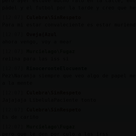
pero ayer estuve mucho rato en la calle, ent
pádel y el futbol por la tarde y creo que he
[12:07]
Culebra\SinRespeto
Para mi estar convaleciente es estar muriend
[12:07]
Oveja{Azul
ahora vengo, voy a mear
[12:07]
Murcielago\Fugaz
reiina para las iss si
[12:07]
RinoceronteElocuente
Pez\Naranja siempre que veo algo de papel me
a la mente
[12:07]
Culebra\SinRespeto
Jajajaja LibelulaPaciente tonto
[12:07]
Culebra\SinRespeto
Es de cariño
[12:07]
Murcielago\Fugaz
pero que le den por culo a las irss