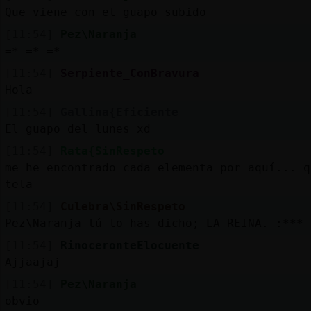
Que viene con el guapo subido
[11:54]
Pez\Naranja
=* =* =*
[11:54]
Serpiente_ConBravura
Hola
[11:54]
Gallina{Eficiente
El guapo del lunes xd
[11:54]
Rata{SinRespeto
me he encontrado cada elementa por aquí... q
tela
[11:54]
Culebra\SinRespeto
Pez\Naranja tú lo has dicho; LA REINA. :***
[11:54]
RinoceronteElocuente
Ajjaajaj
[11:54]
Pez\Naranja
obvio