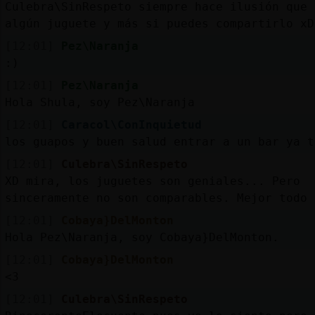
Culebra\SinRespeto siempre hace ilusión que 
algún juguete y más si puedes compartirlo xD
[12:01]
Pez\Naranja
:)
[12:01]
Pez\Naranja
Hola Shula, soy Pez\Naranja
[12:01]
Caracol\ConInquietud
los guapos y buen salud entrar a un bar ya t
[12:01]
Culebra\SinRespeto
XD mira, los juguetes son geniales... Pero
sinceramente no son comparables. Mejor todo 
[12:01]
Cobaya}DelMonton
Hola Pez\Naranja, soy Cobaya}DelMonton.
[12:01]
Cobaya}DelMonton
<3
[12:01]
Culebra\SinRespeto