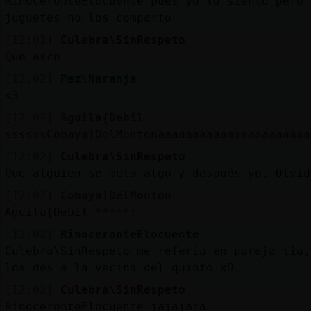
RinoceronteElocuente pues yo lo siento pero 
juguetes no los comparto
[12:01]
Culebra\SinRespeto
Que asco
[12:02]
Pez\Naranja
<3
[12:02]
Aguila{Debil
ssssssCobaya}DelMontonaaaaaaaaaaaaaaaaaaaaaa
[12:02]
Culebra\SinRespeto
Que alguien se meta algo y después yo. Olvíd
[12:02]
Cobaya}DelMonton
Aguila{Debil *****:
[12:02]
RinoceronteElocuente
Culebra\SinRespeto me refería en pareja tía,
los des a la vecina del quinto xD
[12:02]
Culebra\SinRespeto
RinoceronteElocuente jajajaja