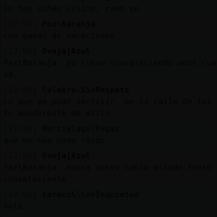
lo has soñao reiina, como yo
[12:06]
Pez\Naranja
con ganas de vacaciones
[12:06]
Oveja{Azul
Pez\Naranja: yo llevo convaleciendo unos cua
xd
[12:06]
Culebra\SinRespeto
Lo que yo pude sentiiir, en la calle de los 
Te apoderaste de miiii
[12:06]
Murcielago\Fugaz
que no sea nada razgo
[12:06]
Oveja{Azul
Pez\Naranja: nunca antes habia estado tanto 
convaleciente
[12:06]
Caracol\ConInquietud
hola