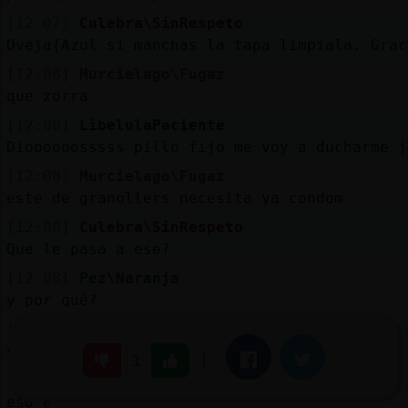
[12:07]
Culebra\SinRespeto
Oveja{Azul si manchas la tapa limpiala. Grac
[12:08]
Murcielago\Fugaz
que zorra
[12:08]
LibelulaPaciente
Dioooooosssss pillo fijo me voy a ducharme j
[12:08]
Murcielago\Fugaz
este de granollers necesita ya condom
[12:08]
Culebra\SinRespeto
Que le pasa a ese?
[12:08]
Pez\Naranja
y por qué?
[12:08]
Aguila{Debil
ya estan los aburridos faltando
|
Facebook
Twitter
1
[12:08]
Murcielago\Fugaz
eso e