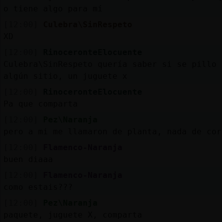
o tiene algo para mí
[12:00]
Culebra\SinRespeto
XD
[12:00]
RinoceronteElocuente
Culebra\SinRespeto quería saber si se pillo 
algún sitio, un juguete x
[12:00]
RinoceronteElocuente
Pa que comparta
[12:00]
Pez\Naranja
pero a mi me llamaron de planta, nada de cor
[12:00]
Flamenco-Naranja
buen diaaa
[12:00]
Flamenco-Naranja
como estais???
[12:00]
Pez\Naranja
paquete, juguete X, comparta