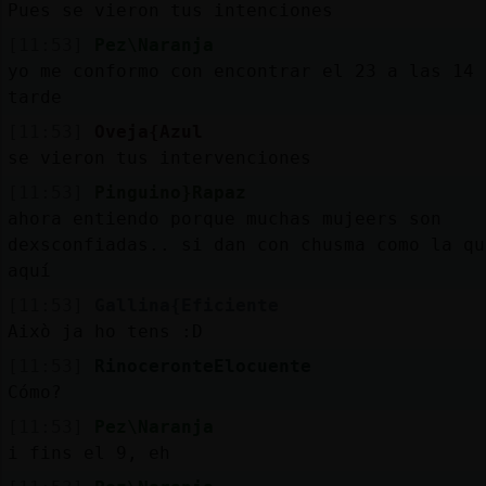
Pues se vieron tus intenciones
[11:53]
Pez\Naranja
yo me conformo con encontrar el 23 a las 14 
tarde
[11:53]
Oveja{Azul
se vieron tus intervenciones
[11:53]
Pinguino}Rapaz
ahora entiendo porque muchas mujeers son
dexsconfiadas.. si dan con chusma como la qu
aquí
[11:53]
Gallina{Eficiente
Això ja ho tens :D
[11:53]
RinoceronteElocuente
Cómo?
[11:53]
Pez\Naranja
i fins el 9, eh