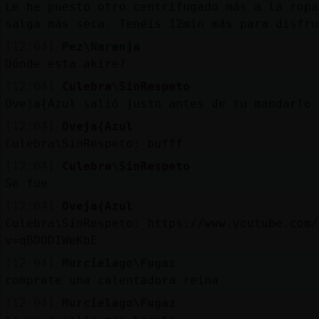
Le he puesto otro centrífugado más a la ropa
salga más seca. Tenéis 12min más para disfru
[12:04]
Pez\Naranja
Dónde esta akire?
[12:04]
Culebra\SinRespeto
Oveja{Azul salió justo antes de tu mandarlo 
[12:04]
Oveja{Azul
Culebra\SinRespeto: bufff
[12:04]
Culebra\SinRespeto
Se fue
[12:04]
Oveja{Azul
Culebra\SinRespeto: https://www.youtube.com/
v=qBDODIWeKbE
[12:04]
Murcielago\Fugaz
comprate una calentadora reina
[12:04]
Murcielago\Fugaz