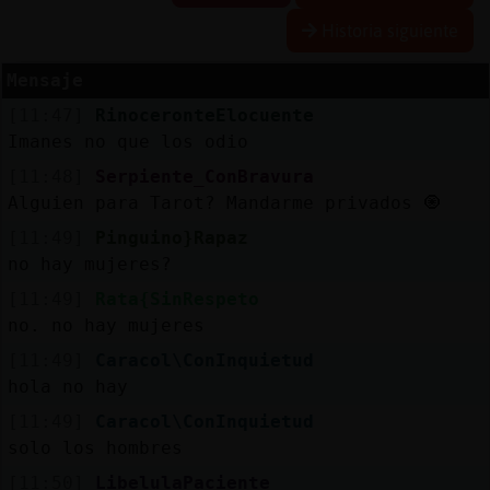
Historia siguiente
R
e
s
e
rv
a
r
lia
s
Mensaje
a
[11:47]
RinoceronteElocuente
Imanes no que los odio
[11:48]
Serpiente_ConBravura
A
c
tu
a
liz
a
o
n
tra
s
e
ñ
a
Alguien para Tarot? Mandarme privados 🧿
r c
[11:49]
Pinguino}Rapaz
no hay mujeres?
[11:49]
Rata{SinRespeto
A
c
tu
a
liz
a
r
irtu
a
no. no hay mujeres
IP
v
l
[11:49]
Caracol\ConInquietud
hola no hay
[11:49]
Caracol\ConInquietud
solo los hombres
M
is
lo
g
s
b
[11:50]
LibelulaPaciente