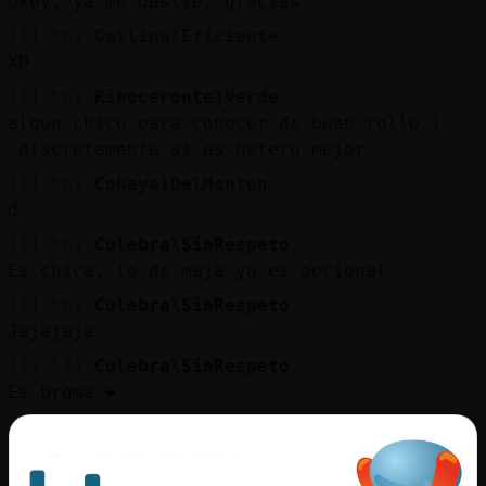
Okey, ya me deslié, gracias
[11:56]
Gallina{Eficiente
XD
[11:56]
Rinoceronte}Verde
algun chico para conocer de buen rollo:)
discretamente si es hetero mejor
[11:56]
Cobaya}DelMonton
d
[11:56]
Culebra\SinRespeto
Es chica, lo de maja ya es opcional
[11:56]
Culebra\SinRespeto
Jajajaja
[11:57]
Culebra\SinRespeto
Es broma ❤️
[11:57]
Gallina{Eficiente
Pero también, también xd