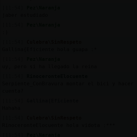
[11:54]
Pez\Naranja
jaber estudiado
[11:54]
Pez\Naranja
:)
[11:54]
Culebra\SinRespeto
Gallina{Eficiente hola guapa :*
[11:54]
Pez\Naranja
uy, pero si ha llegado la reina
[11:54]
RinoceronteElocuente
Serpiente_ConBravura montar el bici y hacer 
cuenta?
[11:54]
Gallina{Eficiente
Hahaha
[11:54]
Culebra\SinRespeto
RinoceronteElocuente hola vidota :***
[11:54]
Pez\Naranja