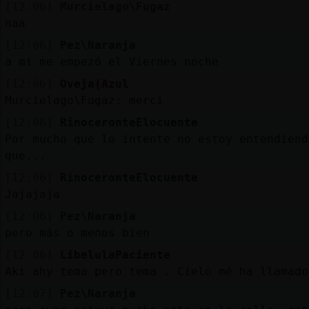
[12:06]
Murcielago\Fugaz
naa
[12:06]
Pez\Naranja
a mi me empezó el Viernes noche
[12:06]
Oveja{Azul
Murcielago\Fugaz: merci
[12:06]
RinoceronteElocuente
Por mucho que lo intente no estoy entendiend
que...
[12:06]
RinoceronteElocuente
Jajajaja
[12:06]
Pez\Naranja
pero más o menos bien
[12:06]
LibelulaPaciente
Aki ahy tema pero tema . Cielo mé ha llamado
[12:07]
Pez\Naranja