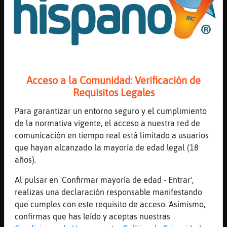
[11:57]
Culebra\SinRespeto
Shulasaaaa
[11:57]
Gallina{Eficiente
Soy un hamor.
[11:57]
Cobaya}DelMonton
reinnnnnnnnnnnnnnnnnnnnnnnnnacaaaaaa
Acceso a la Comunidad: Verificación de
[11:57]
Caracol\ConInquietud
Requisitos Legales
cada ciudad hay chicas y chicos.yo no se gen
chicas por chat
Para garantizar un entorno seguro y el cumplimiento
de la normativa vigente, el acceso a nuestra red de
[11:57]
Cobaya}DelMonton
comunicación en tiempo real está limitado a usuarios
xD
que hayan alcanzado la mayoría de edad legal (18
[11:57]
RinoceronteElocuente
años).
Jajajaja
Al pulsar en 'Confirmar mayoría de edad - Entrar',
[11:57]
Oveja{Azul
realizas una declaración responsable manifestando
es el guapo, el bueno y el blanco
que cumples con este requisito de acceso. Asimismo,
[11:57]
Culebra\SinRespeto
confirmas que has leído y aceptas nuestras
Shula jajajaja :* hola guapa