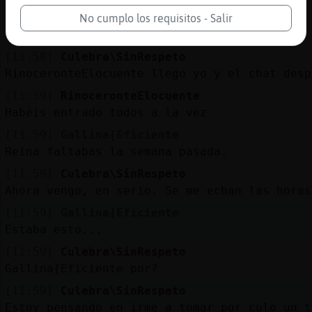
[11:58]
Caiman-Fuerte
No cumplo los requisitos - Salir
estas aqui maja¡''
[11:58]
Culebra\SinRespeto
RinoceronteElocuente llego yo y el chat desp
[11:59]
RinoceronteElocuente
Habéis entrado todos a la vez
[11:59]
Gallina{Eficiente
Reina faltabas la semana pasada.
[11:59]
Culebra\SinRespeto
Ahora vengo, en serio. Se me echan las horas
[11:59]
Gallina{Eficiente
Estaba esto...
[11:59]
Culebra\SinRespeto
Gallina{Eficiente por?
[11:59]
Culebra\SinRespeto
Estoy pensando en irme a tomar por culo un t