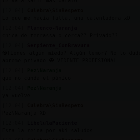
te va a salir mas barato
[12:04]
Culebra\SinRespeto
Lo que me hacía falta, una calentadora xD
[12:04]
Flamenco-Naranja
chica de terrassa o cerca?? Privado??
[12:04]
Serpiente_ConBravura
🧿Tienes algún miedo? Algún temor? No lo dud
ábreme privado 🧿 VIDENTE PROFESIONAL
[12:04]
Pez\Naranja
que no cunda el pánico
[12:04]
Pez\Naranja
ya vuelve
[12:04]
Culebra\SinRespeto
Pez\Naranja XD
[12:04]
LibelulaPaciente
Esta la reina por aki saludos