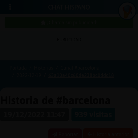
CHAT HISPANO
¡Chatea sin publicidad!
PUBLICIDAD
In
ic
ia
r
e
s
ió
n
s
Portada
Historias
Canal #barcelona
¡C
h
a
te
a
in
u
b
lic
id
a
d
2022-12-19
63a10a40c60de238bc0ddc18
s
p
!
Historia de #barcelona
19/12/2022 11:47
939 visitas
C
re
a
r
n
a
u
e
n
ta
u
c
Reportar
Historia anterior