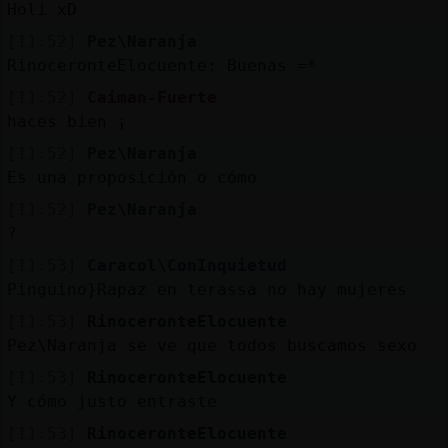
Holi xD
[11:52]
Pez\Naranja
RinoceronteElocuente: Buenas =*
[11:52]
Caiman-Fuerte
haces bien ¡
[11:52]
Pez\Naranja
Es una proposición o cómo
[11:52]
Pez\Naranja
?
[11:53]
Caracol\ConInquietud
Pinguino}Rapaz en terassa no hay mujeres
[11:53]
RinoceronteElocuente
Pez\Naranja se ve que todos buscamos sexo
[11:53]
RinoceronteElocuente
Y cómo justo entraste
[11:53]
RinoceronteElocuente