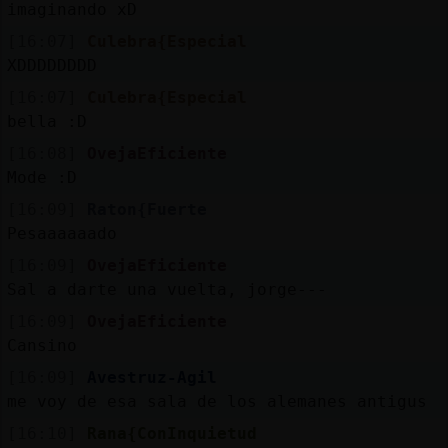
imaginando xD
[16:07]
Culebra{Especial
XDDDDDDDD
[16:07]
Culebra{Especial
bella :D
[16:08]
OvejaEficiente
Mode :D
[16:09]
Raton{Fuerte
Pesaaaaaado
[16:09]
OvejaEficiente
Sal a darte una vuelta, jorge---
[16:09]
OvejaEficiente
Cansino
[16:09]
Avestruz-Agil
me voy de esa sala de los alemanes antigus
[16:10]
Rana{ConInquietud