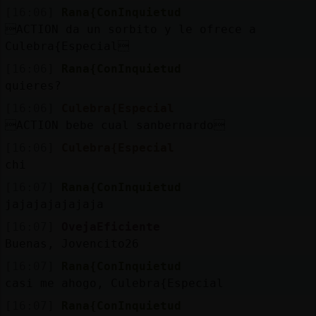
[16:06]
Rana{ConInquietud
ACTION da un sorbito y le ofrece a
Culebra{Especial
[16:06]
Rana{ConInquietud
quieres?
[16:06]
Culebra{Especial
ACTION bebe cual sanbernardo
[16:06]
Culebra{Especial
chi
[16:07]
Rana{ConInquietud
jajajajajajaja
[16:07]
OvejaEficiente
Buenas, Jovencito26
[16:07]
Rana{ConInquietud
casi me ahogo, Culebra{Especial
[16:07]
Rana{ConInquietud