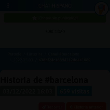
CHAT HISPANO
¡Chatea sin publicidad!
PUBLICIDAD
Iniciar
sesión
Portada
Historias
Canal #barcelona
2022-12-03
638bf24c16894212de441089
¡Chatea
sin
publici
Historia de #barcelona
03/12/2022 16:03
659 visitas
Crear
una
Reportar
Historia anterior
cuenta