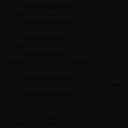
[16:13]
Rana{ConInquietud
relajate o te baneo
[16:13]
Rana{ConInquietud
xD
[16:13]
Aguila_Humilde
de donde los sacas?
[16:13]
Culebra{Especial
igualmente me siento tranquila,
Rana{ConInquietud
[16:14]
Culebra{Especial
quiero montar el arbol...eso ya...es se�al
[16:14]
Culebra{Especial
este me lo presento un exprofe de mi crio
xd
[16:14]
Culebra{Especial
los saco de la vida diaria!