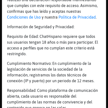
[16:15]
Rana{ConInquietud
que cumples con este requisito de acceso. Asimismo,
xDDDDD
confirmas que has leído y aceptas nuestras
[16:16]
Rana{ConInquietud
Condiciones de Uso
y nuestra
Política de Privacidad
.
hay que escoger de sitios no habituales
Información de Seguridad y Privacidad:
[16:16]
Rana{ConInquietud
😂😂😂😂
Requisito de Edad: ChatHispano requiere que todos
sus usuarios tengan 18 años o más para participar. El
[16:16]
Culebra{Especial
acceso a perfiles que no cumplan este criterio está
xddddddddd
restringido.
[16:16]
Aguila_Humilde
no tienes ganas de algo estable?
Cumplimiento Normativo: En cumplimiento de la
legislación de servicios de la sociedad de la
[16:16]
Culebra{Especial
información, registramos los datos técnicos de
eso no es viable, lo normal es conocer
conexión (IP y puerto) por un periodo de 12 meses.
donde haces normalmente
[16:16]
Culebra{Especial
Responsabilidad: Como plataforma de comunicación
si valiera la pena, claro... Aguila_Humilde
abierta, cada usuario es responsable del
cumplimiento de las normas de convivencia y del
[16:16]
Culebra{Especial
contenido que genera en las salas.