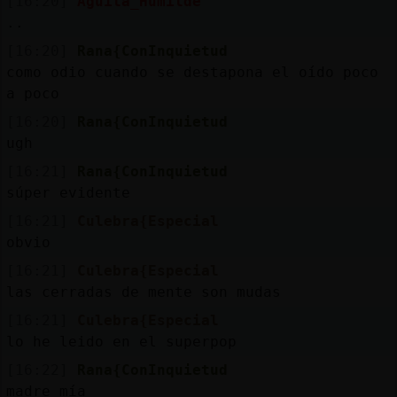
[16:20]
Aguila_Humilde
..
[16:20]
Rana{ConInquietud
como odio cuando se destapona el oído poco
a poco
[16:20]
Rana{ConInquietud
ugh
[16:21]
Rana{ConInquietud
súper evidente
[16:21]
Culebra{Especial
obvio
[16:21]
Culebra{Especial
las cerradas de mente son mudas
[16:21]
Culebra{Especial
lo he leido en el superpop
[16:22]
Rana{ConInquietud
madre mía