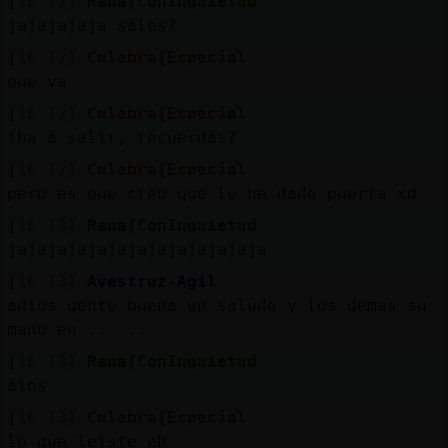
[16:12]
Rana{ConInquietud
jajajajaja sales?
[16:12]
Culebra{Especial
que va
[16:12]
Culebra{Especial
iba a salir, recuerdas?
[16:12]
Culebra{Especial
pero es que creo que le he dado puerta xd
[16:13]
Rana{ConInquietud
jajajajajajajajajajajajaja
[16:13]
Avestruz-Agil
adios gente buena un saludo y los demas su
mano en ........
[16:13]
Rana{ConInquietud
ains
[16:13]
Culebra{Especial
lo que leiste eh