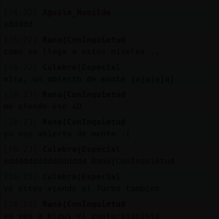
[16:22]
Aguila_Humilde
xddddd
[16:22]
Rana{ConInquietud
como se llega a estos niveles...
[16:22]
Culebra{Especial
mira, un abierto de mente jajajajaj
[16:23]
Rana{ConInquietud
me ofende eso xD
[16:23]
Rana{ConInquietud
yo soy abierto de mente :(
[16:23]
Culebra{Especial
xdddddddddddddddd Rana{ConInquietud
[16:23]
Culebra{Especial
yo estoy viendo el furbo tambien
[16:23]
Rana{ConInquietud
yo veo a klaus el contorsionista