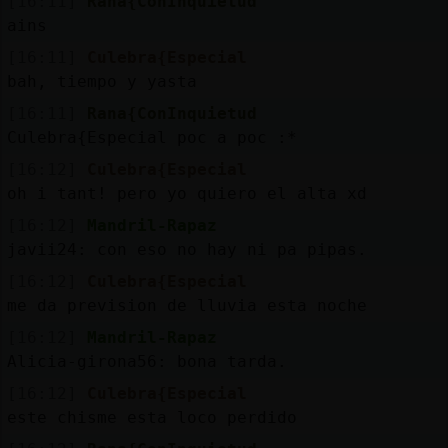
[16:11]
Rana{ConInquietud
ains
[16:11]
Culebra{Especial
bah, tiempo y yasta
[16:11]
Rana{ConInquietud
Culebra{Especial poc a poc :*
[16:12]
Culebra{Especial
oh i tant! pero yo quiero el alta xd
[16:12]
Mandril-Rapaz
javii24: con eso no hay ni pa pipas.
[16:12]
Culebra{Especial
me da prevision de lluvia esta noche
[16:12]
Mandril-Rapaz
Alicia-girona56: bona tarda.
[16:12]
Culebra{Especial
este chisme esta loco perdido