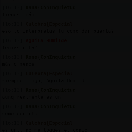
[16:13]
Rana{ConInquietud
tienes imán
[16:13]
Culebra{Especial
eso lo interpretas tu como dar puerta?
[16:13]
Aguila_Humilde
tenias cita?
[16:13]
Rana{ConInquietud
más o menos
[16:13]
Culebra{Especial
siempre tengo, Aguila_Humilde
[16:13]
Rana{ConInquietud
aunq realmente es un
[16:13]
Rana{ConInquietud
como decirlo
[16:13]
Culebra{Especial
es un...no me toques el conio