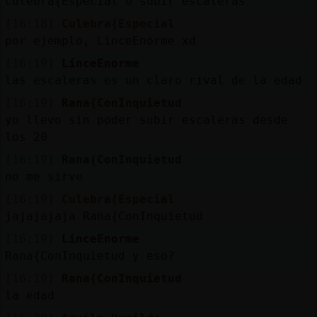
Culebra{Especial o subir escaleras
[16:18]
Culebra{Especial
por ejemplo, LinceEnorme xd
[16:19]
LinceEnorme
las escaleras es un claro rival de la edad
[16:19]
Rana{ConInquietud
yo llevo sin poder subir escaleras desde
los 20
[16:19]
Rana{ConInquietud
no me sirve
[16:19]
Culebra{Especial
jajajajaja Rana{ConInquietud
[16:19]
LinceEnorme
Rana{ConInquietud y eso?
[16:19]
Rana{ConInquietud
la edad