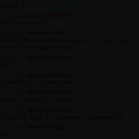
Mis
Ruggy 😘
blogs
[16:05]
Aguila_Humilde
bellacosaaaaa
[16:05]
Avestruz-Agil
Mis
Aguila_Humilde mañana voy entrar por aqui
foros
con alias quedan 2 dias
[16:05]
OvejaEficiente
Yo!
Registr
[16:05]
Aguila_Humilde
un
como va en las malvinas
canal
[16:05]
OvejaEficiente
Pues... podría ir peor
[16:05]
Aguila_Humilde
Avestruz-Agil te estaremos esperando PP
Más
gestion
[16:06]
Avestruz-Agil
ok