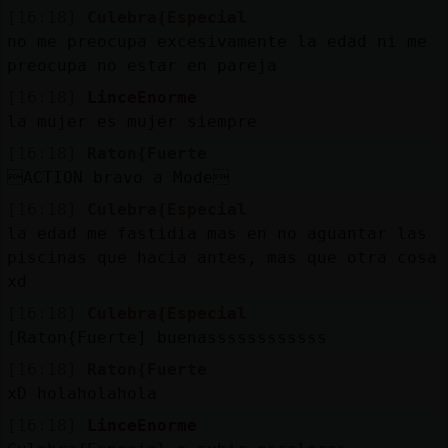
[16:18]
Culebra{Especial
no me preocupa excesivamente la edad ni me
preocupa no estar en pareja
[16:18]
LinceEnorme
la mujer es mujer siempre
[16:18]
Raton{Fuerte
ACTION bravo a Mode
[16:18]
Culebra{Especial
la edad me fastidia mas en no aguantar las
piscinas que hacia antes, mas que otra cosa
xd
[16:18]
Culebra{Especial
[Raton{Fuerte] buenassssssssssss
[16:18]
Raton{Fuerte
xD holaholahola
[16:18]
LinceEnorme