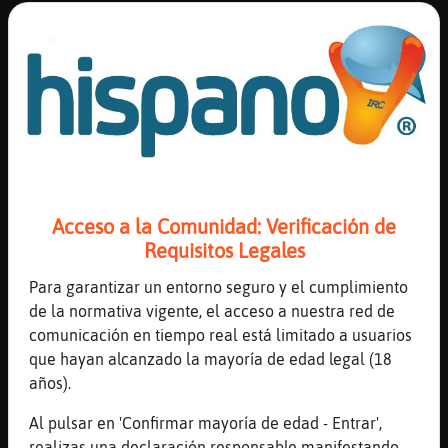
[16:14]
Culebra{Especial
no salis o que?
[16:14]
Rana{ConInquietud
jajajajaja poco
[16:14]
Rana{ConInquietud
me alegro que te sientas más tranquila :*
[16:14]
Mandril-Rapaz
elisabet_valles: a񯱯.
Acceso a la Comunidad: Verificación de
[16:14]
Culebra{Especial
Requisitos Legales
el anterior es el autobusero que nos lleva
Para garantizar un entorno seguro y el cumplimiento
siempre xddddddd
de la normativa vigente, el acceso a nuestra red de
[16:15]
Culebra{Especial
comunicación en tiempo real está limitado a usuarios
reconozco es un poco violento coger el bus
que hayan alcanzado la mayoría de edad legal (18
ahora
años).
[16:15]
Culebra{Especial
Al pulsar en 'Confirmar mayoría de edad - Entrar',
ya se cambiara de linea......
realizas una declaración responsable manifestando