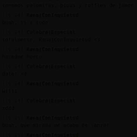
tenemos palomitas, pipas y ruffles de jamon
[16:24]
Rana{ConInquietud
buah, sí a todo
[16:24]
Culebra{Especial
totalmente, Rana{ConInquietud <3
[16:24]
Rana{ConInquietud
hacedme hueco
[16:24]
Culebra{Especial
dale! xd
[16:24]
Rana{ConInquietud
wiiii
[16:24]
Culebra{Especial
xddd
[16:25]
Rana{ConInquietud
buah, que mirada me acaba de lanzar
[16:25]
Rana{ConInquietud