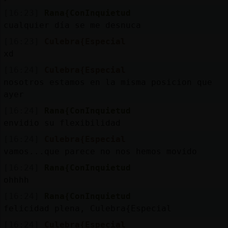
[16:23]
Rana{ConInquietud
cualquier día se me desnuca
[16:23]
Culebra{Especial
xd
[16:24]
Culebra{Especial
nosotros estamos en la misma posicion que
ayer
[16:24]
Rana{ConInquietud
envidio su flexibilidad
[16:24]
Culebra{Especial
vamos...que parece no nos hemos movido
[16:24]
Rana{ConInquietud
ohhhh
[16:24]
Rana{ConInquietud
felicidad plena, Culebra{Especial
[16:24]
Culebra{Especial