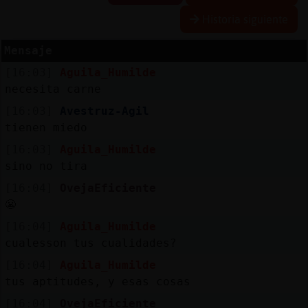
Historia siguiente
Mensaje
Reserva
[16:03]
Aguila_Humilde
alias
necesita carne
[16:03]
Avestruz-Agil
tienen miedo
Actuali
[16:03]
Aguila_Humilde
contras
sino no tira
[16:04]
OvejaEficiente
😬
Actuali
[16:04]
Aguila_Humilde
IP
cualesson tus cualidades?
virtual
[16:04]
Aguila_Humilde
tus aptitudes, y esas cosas
[16:04]
OvejaEficiente