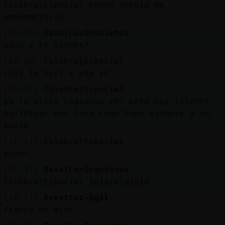
Culebra{Especial tengo antojo de
empanadillas
[16:10]
Rana{ConInquietud
hago y te vienes?
[16:10]
Culebra{Especial
cojo la bici y voy xd
[16:11]
Culebra{Especial
ya la estoy cogiendo eh! pero hoy intente
bailotear por casa como hago siempre y no
puede
[16:11]
Culebra{Especial
pude*
[16:11]
Rana{ConInquietud
Culebra{Especial jajajajajaja
[16:11]
Avestruz-Agil
franco de mier