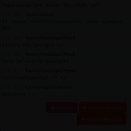
TopoLocuaz que andas haciendo ya?
[16:25]
TopoLocuaz
El tonto, Rana{ConInquietud, como siempre.
XDD
[16:26]
Rana{ConInquietud
tienes más peligro tú...
[16:26]
Rana{ConInquietud
hora de siesta precurro
[16:27]
Rana{ConInquietud
Culebra{Especial :* <3
[16:27]
Culebra{Especial
descansa :)*
Reportar
Historia anterior
Historia siguiente