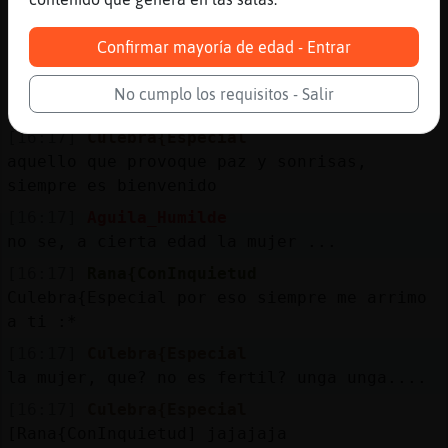
pero yo no se vosotros...yo valoro mucho mi
tranquilidad
Confirmar mayoría de edad - Entrar
[16:17]
Rana{ConInquietud
realmente.... es viable, por eso hay que
No cumplo los requisitos - Salir
conocer sitios nuevos xD
[16:17]
Culebra{Especial
aquello que provoque paz y sonrisas,
siempre es bienvenido
[16:17]
Aguila_Humilde
no se, a cierta edad la mujer ...
[16:17]
Rana{ConInquietud
Culebra{Especial por eso siempre me arrimo
a ti :*
[16:17]
Culebra{Especial
la mujer, que? no es fertil? unga unga....
[16:17]
Culebra{Especial
[Rana{ConInquietud] jajajaja