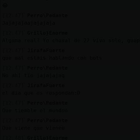
😂
[12:47]
Perro\Pedante
Jajajajaajajajaja
[12:47]
Grillo}Enorme
Alguna real? Yo chaval de 27 vivo solo, guap
[12:47]
JirafaFuerte
que mal estais hablando con bots
[12:47]
Perro\Pedante
No ahí tío jajajajaq
[12:47]
JirafaFuerte
el dia que os respondan:D
[12:47]
Perro\Pedante
Que tiemble el mundoo
[12:47]
Perro\Pedante
Que viene que vienee
[12:48]
Grillo}Enorme