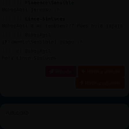
[13:17]
Flamenco\Sensible
Buho{Agil jermoso :*
[13:17]
Lince-SinLuces
Buho{Agil a mi tambien??? Pues hola jajaja
[13:17]
Buho{Agil
[Flamenco\Sensible] juapo :*
[13:18]
Buho{Agil
hola Lince-SinLuces
Reportar
Historia anterior
Historia siguiente
PUBLICIDAD