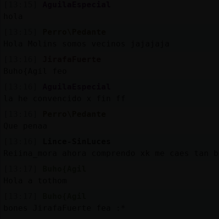
[13:15]
AguilaEspecial
hola
[13:15]
Perro\Pedante
Hola Molins somos vecinos jajajaja
[13:16]
JirafaFuerte
Buho{Agil feo
[13:16]
AguilaEspecial
la he convencido x fin ff
[13:16]
Perro\Pedante
Que penaa
[13:16]
Lince-SinLuces
Reiina_mora ahora comprendo xk me caes tan b
[13:17]
Buho{Agil
Hola a tothom
[13:17]
Buho{Agil
bones JirafaFuerte fea :*