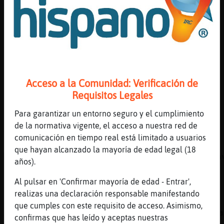
[13:00]
JirafaFuerte
**
[13:00]
Topo-ConInquietud
Anguila_Letal holas
[13:00]
Anguila_Letal
Shulaa
Acceso a la Comunidad: Verificación de
[13:00]
Topo-ConInquietud
Requisitos Legales
:P
Para garantizar un entorno seguro y el cumplimiento
[13:01]
EstrellaDeMar}Suave
de la normativa vigente, el acceso a nuestra red de
Anguila_Letal, bon dia bonica, petonets amb 
comunicación en tiempo real está limitado a usuarios
[13:01]
JirafaFuerte
que hayan alcanzado la mayoría de edad legal (18
ACTION neteja el naset a EstrellaDeMar}Sua
años).
[13:01]
EstrellaDeMar}Suave
Al pulsar en 'Confirmar mayoría de edad - Entrar',
XD
realizas una declaración responsable manifestando
[13:02]
EstrellaDeMar}Suave
que cumples con este requisito de acceso. Asimismo,
Avui he programat pel zoom amb la meva compa
confirmas que has leído y aceptas nuestras