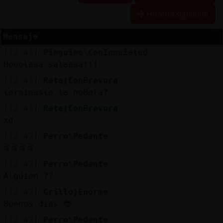
Historia siguiente
Mensaje
Reserva
[12:41]
Pinguino\ConInquietud
alias
Hooolaaa salaaaa!!!
[12:41]
Rata{ConBravura
terminaste la noBela?
Actuali
[12:41]
Rata{ConBravura
contras
xd
[12:42]
Perro\Pedante
🤙🤙🤙🤙
Actuali
[12:42]
Perro\Pedante
IP
Alguien ??
virtual
[12:42]
Grillo}Enorme
Buenos días 😎
[12:42]
Perro\Pedante