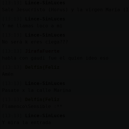
[13:13]
Lince-SinLuces
Sale Jesucristo (Horus) y la vírgen María (I
[13:13]
Lince-SinLuces
Y me llamas loco a mi
[13:13]
Lince-SinLuces
No será k eres ciega???
[13:13]
JirafaFuerte
habla con gaudi fue el quien ideo eso
[13:13]
Delfin{Feliz
Amén
[13:13]
Lince-SinLuces
Pasate x la calle Marina
[13:13]
Delfin{Feliz
Flamenco\Sensible :**
[13:13]
Lince-SinLuces
Y mira la entrada