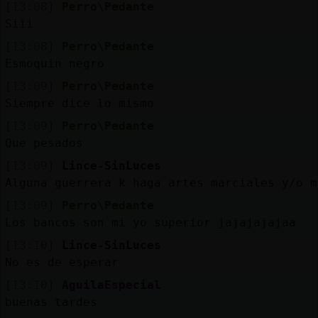
[13:08]
Perro\Pedante
Siii
[13:08]
Perro\Pedante
Esmoquin negro
[13:09]
Perro\Pedante
Siempre dice lo mismo
[13:09]
Perro\Pedante
Que pesados
[13:09]
Lince-SinLuces
Alguna guerrera k haga artes marciales y/o m
[13:09]
Perro\Pedante
Los bancos son mi yo superior jajajajajaa
[13:10]
Lince-SinLuces
No es de esperar
[13:10]
AguilaEspecial
buenas tardes