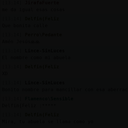
[13:14]
JirafaFuerte
me da igual esas cosas
[13:14]
Delfin{Feliz
Que bonita calle
[13:14]
Perro\Pedante
Amén Jesús🙏🙏
[13:14]
Lince-SinLuces
El nombre como mi abuela
[13:14]
Delfin{Feliz
XD
[13:14]
Lince-SinLuces
Bonito nombre para mancillar con esa aberrac
[13:14]
Flamenco\Sensible
Delfin{Feliz :*****
[13:14]
Delfin{Feliz
Mira, tu abuela se llama como yo