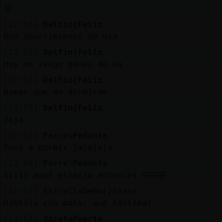
😬
[12:55]
Delfin{Feliz
Que aburrimiento de día
[12:55]
Delfin{Feliz
Hoy no tengo ganas de na
[12:55]
Delfin{Feliz
Namas que de dormirme
[12:55]
Delfin{Feliz
Jaja
[12:55]
Perro\Pedante
Pues a dormir jajajaja
[12:56]
Perro\Pedante
Siiii aquí estaría entonces 🤣🤣🤣
[12:57]
EstrellaDeMar}Suave
Habláis con bots, qué lástima!
[12:57]
JirafaFuerte