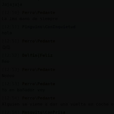
Jajajaja
[12:50]
Perro\Pedante
La ima mano de siempre
[12:51]
Pinguino\ConInquietud
hola
[12:51]
Perro\Pedante
🤔🤔
[12:52]
Delfin{Feliz
Ree
[12:53]
Perro\Pedante
Noooo
[12:53]
Perro\Pedante
Yo en bañador voy
[12:54]
Perro\Pedante
Alguien se viene a dar una vuelta en coche e
[12:54]
Mosquito\ConPrisa