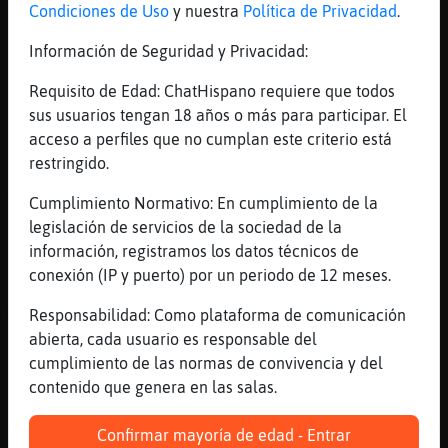
[13:03]
EstrellaDeMar}Suave
Condiciones de Uso
y nuestra
Política de Privacidad
.
Sí
Información de Seguridad y Privacidad:
[13:03]
Perro\Pedante
Siiiii la tengo aquí la maquina de l tiempo
Requisito de Edad: ChatHispano requiere que todos
sus usuarios tengan 18 años o más para participar. El
[13:03]
Perro\Pedante
acceso a perfiles que no cumplan este criterio está
Os está hablando mi yo del futuro
restringido.
[13:03]
Perro\Pedante
Vanesa no me hables del eurojackpot
Cumplimiento Normativo: En cumplimiento de la
legislación de servicios de la sociedad de la
[13:04]
EstrellaDeMar}Suave
información, registramos los datos técnicos de
Rocuronio, congestionat jiji
conexión (IP y puerto) por un periodo de 12 meses.
[13:04]
Perro\Pedante
Mentiraaaaaa
Responsabilidad: Como plataforma de comunicación
abierta, cada usuario es responsable del
[13:05]
AguilaEspecial
cumplimiento de las normas de convivencia y del
hola
contenido que genera en las salas.
[13:05]
Perro\Pedante
Entonces nadie por la illa?
Confirmar mayoría de edad - Entrar