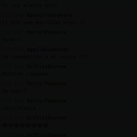
Es una mielda esto
[12:48]
Rata{ConBravura
El día que escribas bien.:)
[12:49]
Perro\Pedante
Quién?
[12:50]
AguilaEspecial
he convencido a mi novia fff
[12:50]
Grillo}Enorme
Muybien campeón
[12:50]
Perro\Pedante
De que??
[12:50]
Perro\Pedante
Jajajajaaja
[12:50]
Grillo}Enorme
😂😂😂😂😂😂😂😂
[12:50]
Grillo}Enorme