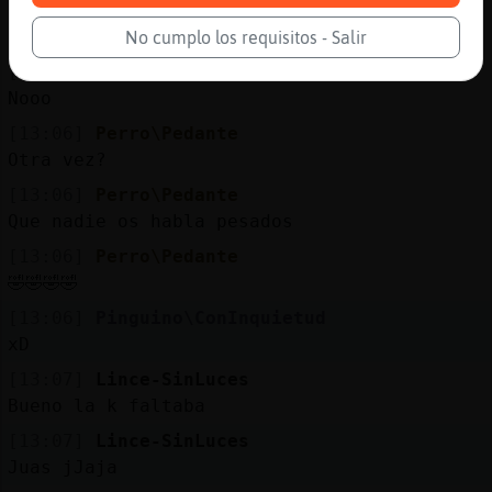
[13:05]
Perro\Pedante
Crema?
No cumplo los requisitos - Salir
[13:06]
Perro\Pedante
Nooo
[13:06]
Perro\Pedante
Otra vez?
[13:06]
Perro\Pedante
Que nadie os habla pesados
[13:06]
Perro\Pedante
🤣🤣🤣🤣
[13:06]
Pinguino\ConInquietud
xD
[13:07]
Lince-SinLuces
Bueno la k faltaba
[13:07]
Lince-SinLuces
Juas jJaja