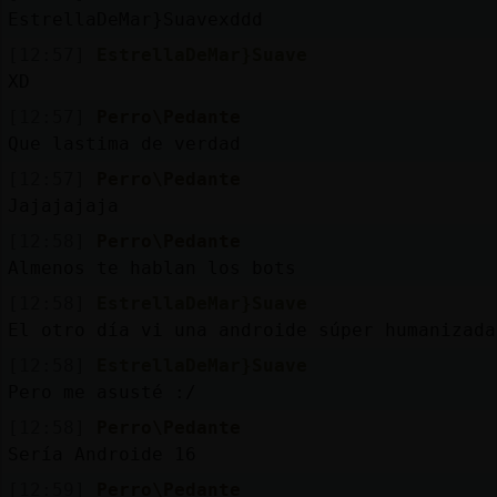
EstrellaDeMar}Suavexddd
[12:57]
EstrellaDeMar}Suave
XD
[12:57]
Perro\Pedante
Que lastima de verdad
[12:57]
Perro\Pedante
Jajajajaja
[12:58]
Perro\Pedante
Almenos te hablan los bots
[12:58]
EstrellaDeMar}Suave
El otro día vi una androide súper humanizada
[12:58]
EstrellaDeMar}Suave
Pero me asusté :/
[12:58]
Perro\Pedante
Sería Androide 16
[12:59]
Perro\Pedante