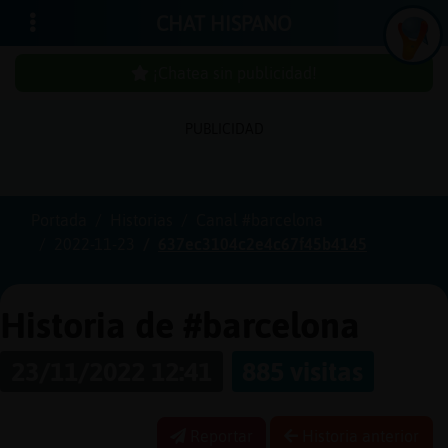
CHAT HISPANO
¡Chatea sin publicidad!
PUBLICIDAD
Iniciar
sesión
Portada
Historias
Canal #barcelona
2022-11-23
637ec3104c2e4c67f45b4145
¡Chatea
sin
publici
Historia de #barcelona
23/11/2022 12:41
885 visitas
Crear
una
Reportar
Historia anterior
cuenta