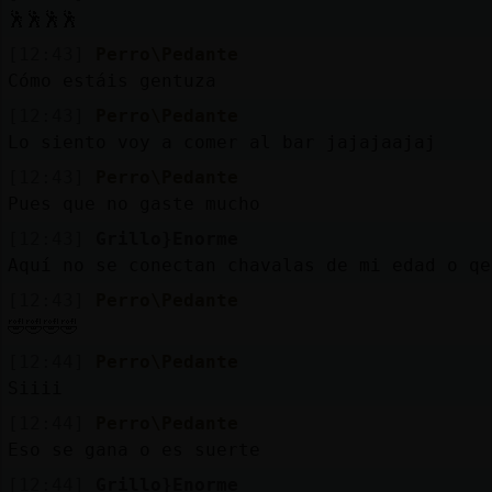
Mis
🕺🕺🕺🕺
blogs
[12:43]
Perro\Pedante
Cómo estáis gentuza
[12:43]
Perro\Pedante
Mis
Lo siento voy a comer al bar jajajaajaj
foros
[12:43]
Perro\Pedante
Pues que no gaste mucho
[12:43]
Grillo}Enorme
Registr
Aquí no se conectan chavalas de mi edad o qe
un
[12:43]
Perro\Pedante
canal
🤣🤣🤣🤣
[12:44]
Perro\Pedante
Siiii
Más
[12:44]
Perro\Pedante
gestion
Eso se gana o es suerte
[12:44]
Grillo}Enorme