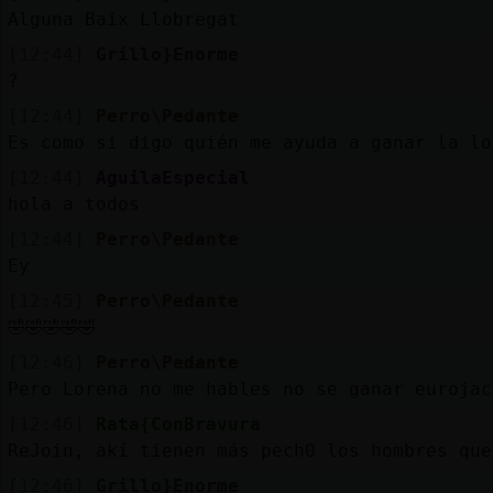
Alguna Baix Llobregat
[12:44]
Grillo}Enorme
?
[12:44]
Perro\Pedante
Es como si digo quién me ayuda a ganar la lo
[12:44]
AguilaEspecial
hola a todos
[12:44]
Perro\Pedante
Ey
[12:45]
Perro\Pedante
🤣🤣🤣🤣🤣
[12:46]
Perro\Pedante
Pero Lorena no me hables no se ganar eurojac
[12:46]
Rata{ConBravura
ReJoin, akí tienen más pech0 los hombres que
[12:46]
Grillo}Enorme