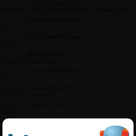
[12:59]
Topo-ConInquietud
ACTION slaps Rata{ConBravura around a bit 
[12:59]
Topo-ConInquietud
XD
[12:59]
EstrellaDeMar}Suave
Jaja
[12:59]
JirafaFuerte
Topo-ConInquietud:S
[13:00]
Topo-ConInquietud
S:
[13:00]
Topo-ConInquietud
********: woman!
[13:00]
Anguila_Letal
Bones
[13:00]
Anguila_Letal
Juer