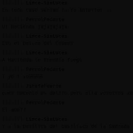
[13:11]
Lince-SinLuces
En todo caso serían tu Yo inferior...
[13:11]
Perro\Pedante
Uf hacienda jajajajaja
[13:11]
Lince-SinLuces
Eso es basura del Cosmos
[13:11]
Lince-SinLuces
A Hacienda le prendía fuego
[13:11]
Perro\Pedante
I yo i yo🤣🤣🤣
[13:11]
JirafaFuerte
pues hacerlo es delito pero alla vosotros xd
[13:11]
Perro\Pedante
El que??
[13:12]
Lince-SinLuces
Y a la basílica del basilisco de la Sagrada 