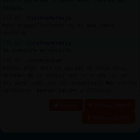
Quiero aprender a hacer esas trenzas así
pegadas
[18:01]
CulebraNaranja
Murcielago{Elocuente tú sí que sabes
tratarme
[18:01]
CulebraNaranja
te prestare mi machete
[18:02]
Lince{Suave
Bueno, algo malo ha pasado en Telecinco,
despues de la publicidad lo diran, no se
que serᬠ como son tan exagerados,�me retito
adiosssss. Buenas tardes y cuidaros.
Reportar
Historia anterior
Historia siguiente