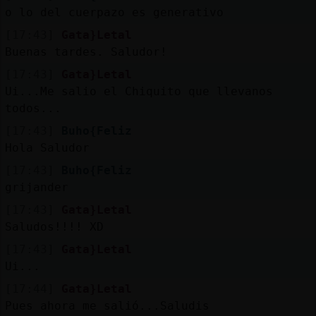
o lo del cuerpazo es generativo
[17:43]
Gata}Letal
Buenas tardes. Saludor!
[17:43]
Gata}Letal
Ui...Me salio el Chiquito que llevanos
todos...
[17:43]
Buho{Feliz
Hola Saludor
[17:43]
Buho{Feliz
grijander
[17:43]
Gata}Letal
Saludos!!!! XD
[17:43]
Gata}Letal
Ui...
[17:44]
Gata}Letal
Pues ahora me salió...Saludis