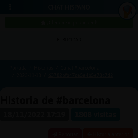
CHAT HISPANO
¡Chatea sin publicidad!
PUBLICIDAD
In
icia
r
sió
n
se
Portada
Historias
Canal #barcelona
2022-11-18
63782bfb47ce5e4b5e78c7d2
¡C
h
a
te
a
sin
u
b
licid
a
d
p
!
Historia de #barcelona
18/11/2022 17:19
1808 visitas
C
re
a
r
n
a
e
n
ta
u
cu
Reportar
Historia anterior