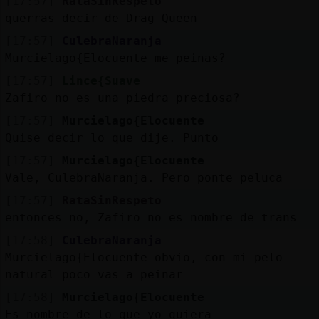
[17:57]
RataSinRespeto
querras decir de Drag Queen
[17:57]
CulebraNaranja
Murcielago{Elocuente me peinas?
[17:57]
Lince{Suave
Zafiro no es una piedra preciosa?
[17:57]
Murcielago{Elocuente
Quise decir lo que dije. Punto
[17:57]
Murcielago{Elocuente
Vale, CulebraNaranja. Pero ponte peluca
[17:57]
RataSinRespeto
entonces no, Zafiro no es nombre de trans
[17:58]
CulebraNaranja
Murcielago{Elocuente obvio, con mi pelo
natural poco vas a peinar
[17:58]
Murcielago{Elocuente
Es nombre de lo que yo quiera