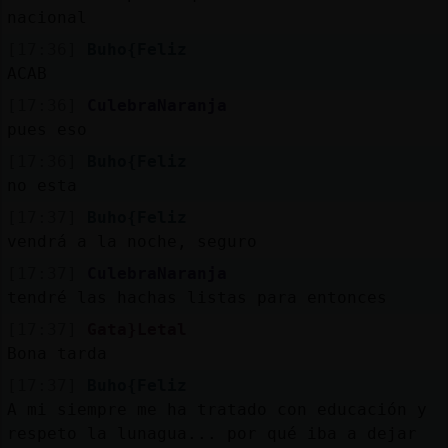
nacional
[17:36]
Buho{Feliz
ACAB
[17:36]
CulebraNaranja
pues eso
[17:36]
Buho{Feliz
no esta
[17:37]
Buho{Feliz
vendrá a la noche, seguro
[17:37]
CulebraNaranja
tendré las hachas listas para entonces
[17:37]
Gata}Letal
Bona tarda
[17:37]
Buho{Feliz
A mi siempre me ha tratado con educación y
respeto la lunagua... por qué iba a dejar