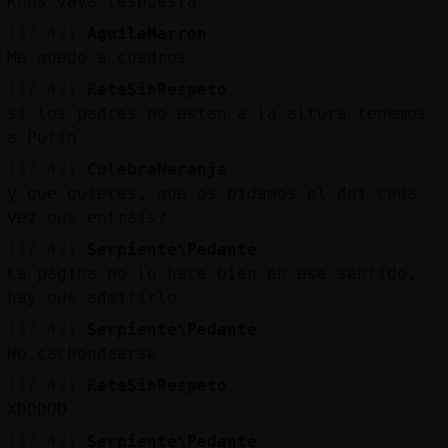
Khos vaya respuesta
[17:49]
AguilaMarron
Me quedo a cuadros
[17:49]
RataSinRespeto
si los padres no estan a la altura tenemos
a Putin
[17:49]
CulebraNaranja
y que quieres, que os pidamos el dni cada
vez que entráis?
[17:49]
Serpiente\Pedante
La página no lo hace bien en ese sentido,
hay que admitirlo
[17:49]
Serpiente\Pedante
No cachondearse
[17:49]
RataSinRespeto
XDDDDD
[17:49]
Serpiente\Pedante