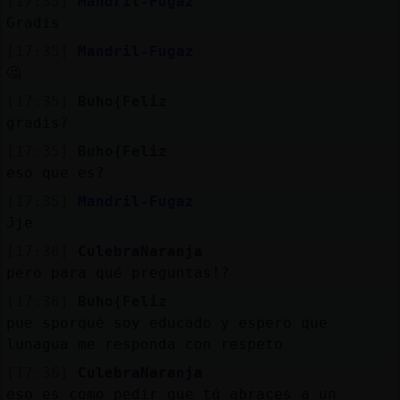
[17:35]
Mandril-Fugaz
Gradis
[17:35]
Mandril-Fugaz
🤔
[17:35]
Buho{Feliz
gradis?
[17:35]
Buho{Feliz
eso que es?
[17:35]
Mandril-Fugaz
Jje
[17:36]
CulebraNaranja
pero para qué preguntas!?
[17:36]
Buho{Feliz
pue sporqué soy educado y espero que
lunagua me responda con respeto
[17:36]
CulebraNaranja
eso es como pedir que tú abraces a un