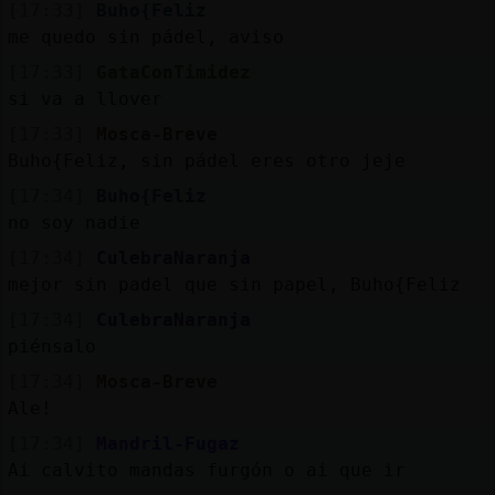
[17:33]
Buho{Feliz
me quedo sin pádel, aviso
[17:33]
GataConTimidez
si va a llover
[17:33]
Mosca-Breve
Buho{Feliz, sin pádel eres otro jeje
[17:34]
Buho{Feliz
no soy nadie
[17:34]
CulebraNaranja
mejor sin padel que sin papel, Buho{Feliz
[17:34]
CulebraNaranja
piénsalo
[17:34]
Mosca-Breve
Ale!
[17:34]
Mandril-Fugaz
Ai calvito mandas furgón o ai que ir