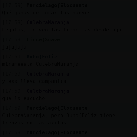
[17:59]
Murcielago{Elocuente
Qué ganas de tocar los huevos
[17:59]
CulebraNaranja
Legolas, te veo las trencitas desde aquí
[17:59]
Lince{Suave
jajajaja
[17:59]
Buho{Feliz
mirameesta CulebraNaranja
[17:59]
CulebraNaranja
y esa lleva campanita
[17:59]
CulebraNaranja
que la escucho
[17:59]
Murcielago{Elocuente
CulebraNaranja, pero Buho{Feliz tiene
trenzas en las axilas
[17:59]
Murcielago{Elocuente