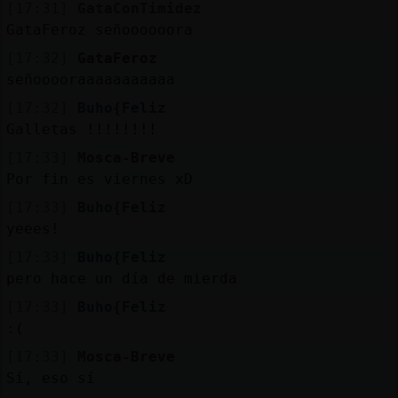
[17:31]
GataConTimidez
GataFeroz señoooooora
[17:32]
GataFeroz
señooooraaaaaaaaaaa
[17:32]
Buho{Feliz
Galletas !!!!!!!!
[17:33]
Mosca-Breve
Por fin es viernes xD
[17:33]
Buho{Feliz
yeees!
[17:33]
Buho{Feliz
pero hace un día de mierda
[17:33]
Buho{Feliz
:(
[17:33]
Mosca-Breve
Sí, eso sí