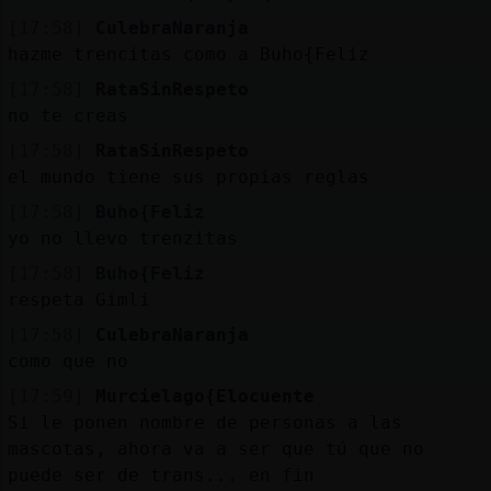
[17:58]
CulebraNaranja
hazme trencitas como a Buho{Feliz
[17:58]
RataSinRespeto
no te creas
[17:58]
RataSinRespeto
el mundo tiene sus propias reglas
[17:58]
Buho{Feliz
yo no llevo trenzitas
[17:58]
Buho{Feliz
respeta Gimli
[17:58]
CulebraNaranja
como que no
[17:59]
Murcielago{Elocuente
Si le ponen nombre de personas a las
mascotas, ahora va a ser que tú que no
puede ser de trans... en fin