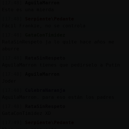
[17:48]
AguilaMarron
Esto es una mierda
[17:48]
Serpiente\Pedante
Fácil Frankie, no se controla
[17:48]
GataConTimidez
RataSinRespeto ja lo quite hace años me
aburre
[17:48]
RataSinRespeto
AguilaMarron tienes que pedirselo a Putin
[17:48]
AguilaMarron
Joder
[17:48]
CulebraNaranja
AguilaMarron. para eso están los padres
[17:48]
RataSinRespeto
GataConTimidez XD
[17:49]
Serpiente\Pedante