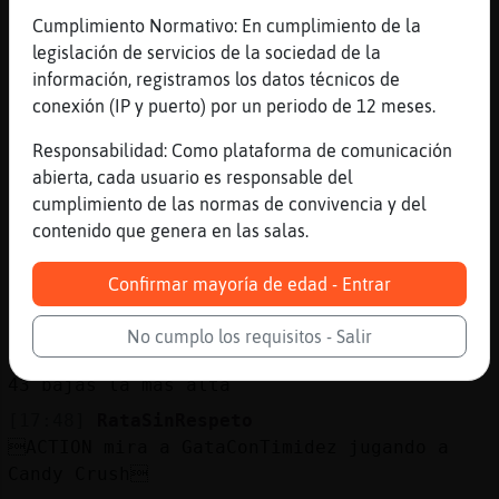
[17:48]
Buho{Feliz
Cumplimiento Normativo: En cumplimiento de la
23 partidas o 23 bajas enemigas?
legislación de servicios de la sociedad de la
información, registramos los datos técnicos de
[17:48]
GataConTimidez
conexión (IP y puerto) por un periodo de 12 meses.
CulebraNaranja ja jaque haces peleando con
criosxd
Responsabilidad: Como plataforma de comunicación
[17:48]
CulebraNaranja
abierta, cada usuario es responsable del
23 enemigos sin morir
cumplimiento de las normas de convivencia y del
contenido que genera en las salas.
[17:48]
AguilaMarron
Como se controla el acceso a menores?
Confirmar mayoría de edad - Entrar
[17:48]
RataSinRespeto
joc joc joc joc joc joc
No cumplo los requisitos - Salir
[17:48]
CulebraNaranja
43 bajas la más alta
[17:48]
RataSinRespeto
ACTION mira a GataConTimidez jugando a
Candy Crush