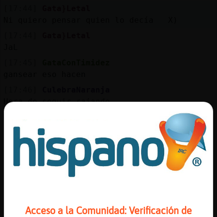
[17:44]
Gata}Letal
Ni quiero pensar quien lo decía X)
[17:44]
Gata}Letal
JaL
[17:45]
GataConTimidez
gansear eso hacen
[17:46]
CulebraNaranja
Hora de seguir rajando
[17:46]
CulebraNaranja
ale, sobrevivid como podáis
[17:46]
Buho{Feliz
matalos a todos, Gimli
[17:47]
GataConTimidez
CulebraNaranja rajar de que?
[17:47]
CulebraNaranja
Acceso a la Comunidad: Verificación de
gente