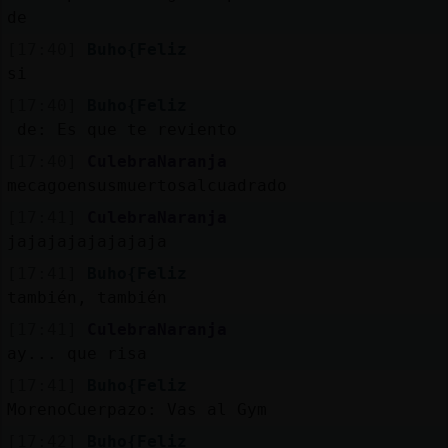
de
[17:40]
Buho{Feliz
si
[17:40]
Buho{Feliz
de: Es que te reviento
[17:40]
CulebraNaranja
mecagoensusmuertosalcuadrado
[17:41]
CulebraNaranja
jajajajajajajaja
[17:41]
Buho{Feliz
también, también
[17:41]
CulebraNaranja
ay... que risa
[17:41]
Buho{Feliz
MorenoCuerpazo: Vas al Gym
[17:42]
Buho{Feliz