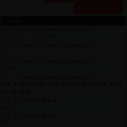
Historia siguiente
R
e
se
rva
r
lia
Mensaje
a
s
[17:19]
EstrellaDeMar}ConBravura
un pedo es un pedo
[17:21]
EstrellaDeMar}ConBravura
A
ctu
a
liza
r
n
tra
se
ñ
a
xd
co
[17:22]
EstrellaDeMar}ConBravura
urra!
[17:25]
EstrellaDeMar}ConBravura
A
ctu
a
liza
r
virtu
a
son muchos años pero con delimitacion todo
IP
es posible
l
[17:27]
Mosca-Breve
Holi!
[17:27]
Mosca-Breve
M
is
lo
g
XD