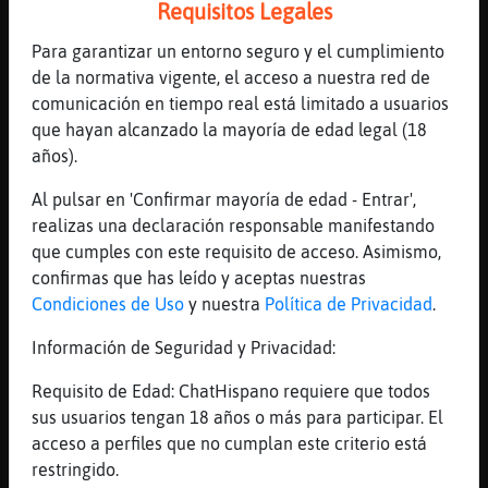
Requisitos Legales
[17:47]
GataConTimidez
pero que de quien?
Para garantizar un entorno seguro y el cumplimiento
de la normativa vigente, el acceso a nuestra red de
[17:47]
CulebraNaranja
comunicación en tiempo real está limitado a usuarios
yo, a gente
que hayan alcanzado la mayoría de edad legal (18
[17:47]
Buho{Feliz
años).
niños rata
Al pulsar en 'Confirmar mayoría de edad - Entrar',
[17:47]
AguilaMarron
realizas una declaración responsable manifestando
Hola
que cumples con este requisito de acceso. Asimismo,
[17:47]
GataConTimidez
confirmas que has leído y aceptas nuestras
a que tu rajas de niños ratas xd
Condiciones de Uso
y nuestra
Política de Privacidad
.
[17:47]
AguilaMarron
Información de Seguridad y Privacidad:
Estoy alucinado
[17:47]
CulebraNaranja
Requisito de Edad: ChatHispano requiere que todos
Buho{Feliz racha de 23 sin morir
sus usuarios tengan 18 años o más para participar. El
acceso a perfiles que no cumplan este criterio está
[17:47]
CulebraNaranja
restringido.
no estoy contento con mis resultados