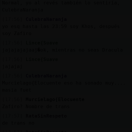
Normal, yo al revés también lo sentiría,
CulebraNaranja
[17:56]
CulebraNaranja
yo esq hasta las 23:59 soy Khos, después
soy Zafiro
[17:56]
Lince{Suave
jajajajajaaj�ok, mientras no seas Dracula
[17:56]
Lince{Suave
jajajaj
[17:56]
CulebraNaranja
Murcielago{Elocuente eso ha sonado muy....
masia fuet
[17:56]
Murcielago{Elocuente
Zafiro? Nombre de trans
[17:57]
RataSinRespeto
de trans no