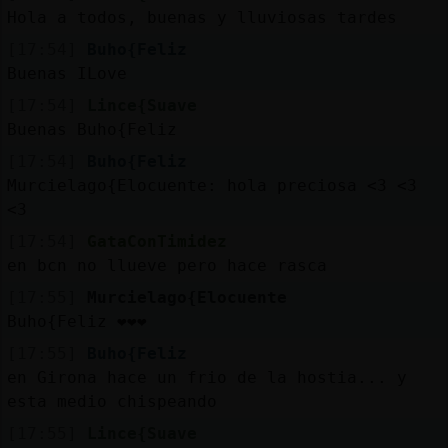
Hola a todos, buenas y lluviosas tardes
[17:54]
Buho{Feliz
Buenas ILove
[17:54]
Lince{Suave
Buenas Buho{Feliz
[17:54]
Buho{Feliz
Murcielago{Elocuente: hola preciosa <3 <3
<3
[17:54]
GataConTimidez
en bcn no llueve pero hace rasca
[17:55]
Murcielago{Elocuente
Buho{Feliz ❤️❤️❤️
[17:55]
Buho{Feliz
en Girona hace un frio de la hostia... y
esta medio chispeando
[17:55]
Lince{Suave