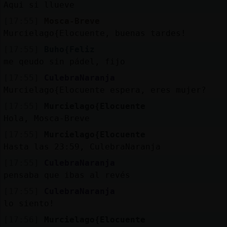
Aqui si llueve
[17:55]
Mosca-Breve
Murcielago{Elocuente, buenas tardes!
[17:55]
Buho{Feliz
me qeudo sin pádel, fijo
[17:55]
CulebraNaranja
Murcielago{Elocuente espera, eres mujer?
[17:55]
Murcielago{Elocuente
Hola, Mosca-Breve
[17:55]
Murcielago{Elocuente
Hasta las 23:59, CulebraNaranja
[17:55]
CulebraNaranja
pensaba que ibas al revés
[17:55]
CulebraNaranja
lo siento!
[17:56]
Murcielago{Elocuente