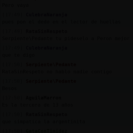
Pero vaya
[17:49]
CulebraNaranja
pues pon el dedo en el lector de huellas
[17:49]
RataSinRespeto
Serpiente\Pedante tu pideselo a Peron mejor
[17:49]
CulebraNaranja
que te digo
[17:50]
Serpiente\Pedante
RataSinRespeto no hablo nadie contigo
[17:50]
Serpiente\Pedante
Besos
[17:50]
AguilaMarron
Es la tercera de 13 años
[17:50]
RataSinRespeto
que simpatica la argentinita
[17:50]
GataConTimidez