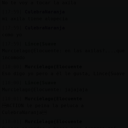
No te voy a tocar la axila
[17:59]
CulebraNaranja
mi axila tiene alopecia
[17:59]
CulebraNaranja
como yo
[17:59]
Lince{Suave
Murcielago{Elocuente: en las axilas?....que
incomodo
[18:00]
Murcielago{Elocuente
Eso digo yo pero a él le gusta, Lince{Suave
[18:00]
Lince{Suave
Murcielago{Elocuente: jajajaja
[18:01]
Murcielago{Elocuente
ACTION le peina la peluca a
CulebraNaranja
[18:01]
Murcielago{Elocuente