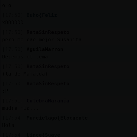
o_o
[17:50]
Buho{Feliz
xDDDDDD
[17:50]
RataSinRespeto
pero me cae mejor Susanita
[17:50]
AguilaMarron
Dejemos el tema
[17:50]
RataSinRespeto
(la de Mafalda)
[17:50]
RataSinRespeto
:P
[17:51]
CulebraNaranja
madre mía...
[17:54]
Murcielago{Elocuente
Hola
[17:54]
Lince{Suave