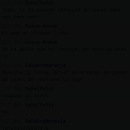
[17:39]
Buho{Feliz
sips, si ha puesto infiniad de veces aqui
sus canciones
[17:39]
Mosca-Breve
Es que no cliqueo links
[17:40]
Mosca-Breve
De la gente que no conozco, no abro enlaces
:/
[17:40]
CulebraNaranja
Buho{Feliz cucha, Aznar va a sacar un juego
de padel de realidad virtual
[17:40]
Buho{Feliz
chupame un huevo
[17:40]
Buho{Feliz
xD
[17:40]
CulebraNaranja
jajajajajajajaja