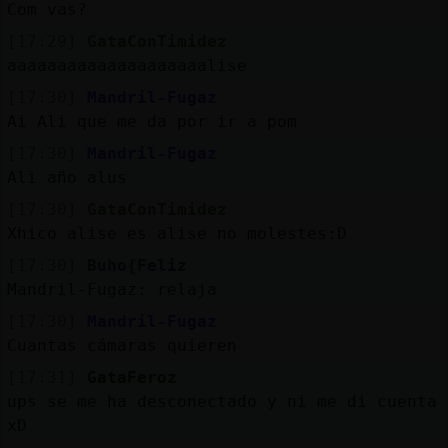
Com vas?
[17:29]
GataConTimidez
aaaaaaaaaaaaaaaaaaaalise
[17:30]
Mandril-Fugaz
Ai Ali que me da por ir a pom
[17:30]
Mandril-Fugaz
Ali año alus
[17:30]
GataConTimidez
Xhico alise es alise no molestes:D
[17:30]
Buho{Feliz
Mandril-Fugaz: relaja
[17:30]
Mandril-Fugaz
Cuantas cámaras quieren
[17:31]
GataFeroz
ups se me ha desconectado y ni me di cuenta
xD