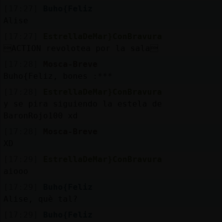
b
s
[17:27]
Buho{Feliz
Alise
[17:27]
EstrellaDeMar}ConBravura
M
is
ro
ACTION revolotea por la sala
fo
s
[17:28]
Mosca-Breve
Buho{Feliz, bones :***
[17:28]
EstrellaDeMar}ConBravura
R
e
g
istra
r
n
n
a
y se pira siguiendo la estela de
u
BaronRojo100 xd
ca
l
[17:28]
Mosca-Breve
XD
[17:29]
EstrellaDeMar}ConBravura
M
á
s
e
stio
n
e
aiooo
g
s
[17:29]
Buho{Feliz
Alise, què tal?
[17:29]
Buho{Feliz