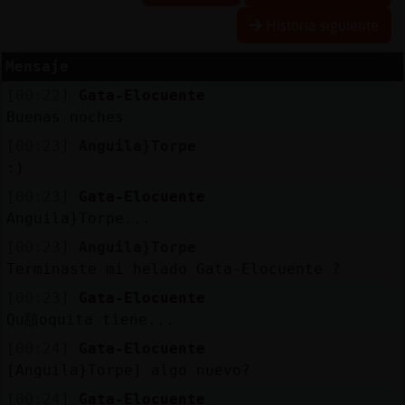
Historia siguiente
Mensaje
Reserva
[00:22]
Gata-Elocuente
alias
Buenas noches
[00:23]
Anguila}Torpe
:)
Actuali
[00:23]
Gata-Elocuente
contras
Anguila}Torpe...
[00:23]
Anguila}Torpe
Terminaste mi helado Gata-Elocuente ?
Actuali
[00:23]
Gata-Elocuente
IP
Qu頢oquita tiene...
virtual
[00:24]
Gata-Elocuente
[Anguila}Torpe] algo nuevo?
[00:24]
Gata-Elocuente