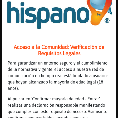
[00:25]
Anguila}Torpe
Se lo preguntaremos
[00:25]
Gata-Elocuente
[Anguila}Torpe] eres un rom᮴ico al
[00:26]
Gata-Elocuente
En el fondo, quer�decir
Acceso a la Comunidad: Verificación de
[00:26]
Anguila}Torpe
Requisitos Legales
Lo dudabas?
Para garantizar un entorno seguro y el cumplimiento
[00:26]
Gata-Elocuente
de la normativa vigente, el acceso a nuestra red de
Claro
comunicación en tiempo real está limitado a usuarios
[00:26]
Anguila}Torpe
que hayan alcanzado la mayoría de edad legal (18
En el fondo donde están tus demonios que
años).
son mis angelitos celestiales dices?
Al pulsar en 'Confirmar mayoría de edad - Entrar',
[00:27]
Gata-Elocuente
realizas una declaración responsable manifestando
Jadjakjfkajfkajkda񫦪kajfklajdjakjfdkal,
que cumples con este requisito de acceso. Asimismo,
estamos o no?
confirmas que has leído y aceptas nuestras