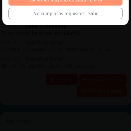
Puedes quitar ese mmmmmmm
[00:29]
Gata-Elocuente
No cumplo los requisitos - Salir
D󮤥 estarᠮuestra coribel?
[00:29]
Gata-Elocuente
Y su caballero de armadura?
[00:29]
Anguila}Torpe
Estaba pensando si dejarte pasar o no
[00:29]
Anguila}Torpe
No es de gustirrinin mal pensada
Reportar
Historia anterior
Historia siguiente
PUBLICIDAD