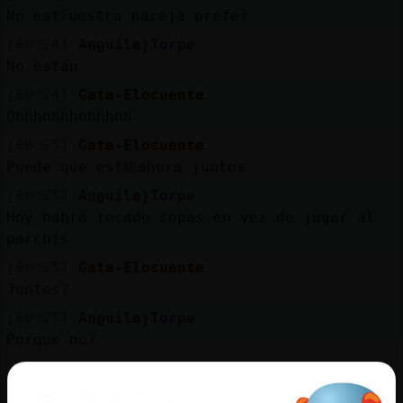
Mis
No estᠮuestra pareja prefe?
blogs
[00:24]
Anguila}Torpe
No están
[00:24]
Gata-Elocuente
Mis
Ohhhhhhhhhhhhh
foros
[00:25]
Gata-Elocuente
Puede que est鮠ahora juntos
[00:25]
Anguila}Torpe
Registr
Hoy habrá tocado copas en vez de jugar al
un
parchís
canal
[00:25]
Gata-Elocuente
Juntos?
[00:25]
Anguila}Torpe
Porque no?
Más
gestion
[00:25]
Gata-Elocuente
Quiero pensar eso, s�