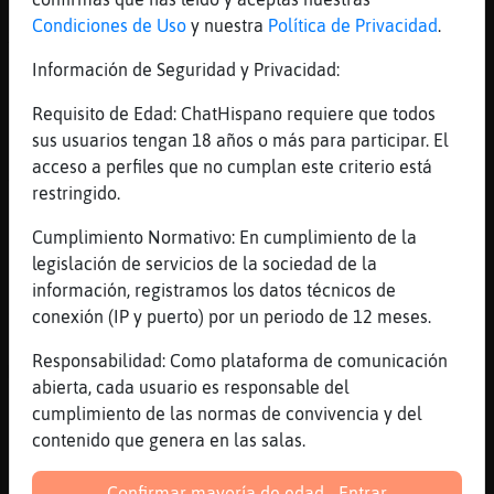
[00:27]
Anguila}Torpe
Condiciones de Uso
y nuestra
Política de Privacidad
.
XD
Información de Seguridad y Privacidad:
[00:28]
Anguila}Torpe
Si me lo explicas con esa clarividencia
Requisito de Edad: ChatHispano requiere que todos
estamos si
sus usuarios tengan 18 años o más para participar. El
[00:28]
Gata-Elocuente
acceso a perfiles que no cumplan este criterio está
Voy a empezar a privatizarte
restringido.
[00:28]
Gata-Elocuente
Cumplimiento Normativo: En cumplimiento de la
Eso son󠦡tal
legislación de servicios de la sociedad de la
[00:28]
Gata-Elocuente
información, registramos los datos técnicos de
Jajajaajaja
conexión (IP y puerto) por un periodo de 12 meses.
[00:28]
Anguila}Torpe
Responsabilidad: Como plataforma de comunicación
Mmmmm mi puerta está abierta Gata-Elocuente
abierta, cada usuario es responsable del
[00:28]
Anguila}Torpe
cumplimiento de las normas de convivencia y del
Pasa cuando quieras
contenido que genera en las salas.
[00:29]
Gata-Elocuente
Confirmar mayoría de edad - Entrar