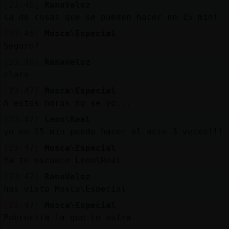
[23:46]
RanaVeloz
la de cosas que se pueden hacer en 15 min!
[23:46]
Mosca\Especial
Seguro?
[23:46]
RanaVeloz
claro
[23:47]
Mosca\Especial
A estas horas no se yo...
[23:47]
Leon\Real
yo en 15 min puedo hacer el acto 3 veces!!!
[23:47]
Mosca\Especial
Ya te escuece Leon\Real
[23:47]
RanaVeloz
has visto Mosca\Especial
[23:47]
Mosca\Especial
Pobrecita la que te sufra