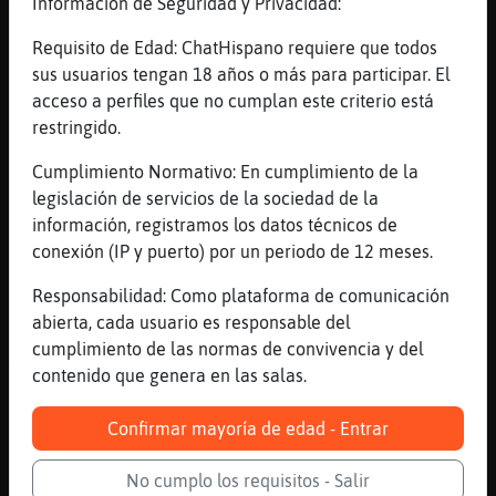
me ha entrado un ataque de ansiedad
Información de Seguridad y Privacidad:
[23:50]
Cocodrilo-Marron
Requisito de Edad: ChatHispano requiere que todos
y me e tomado un valieum
sus usuarios tengan 18 años o más para participar. El
[23:50]
Cocodrilo-Marron
acceso a perfiles que no cumplan este criterio está
valium
restringido.
[23:50]
Mosca\Especial
Cumplimiento Normativo: En cumplimiento de la
Esto si que es un descubrimiento
legislación de servicios de la sociedad de la
[23:50]
Cocodrilo-Marron
información, registramos los datos técnicos de
tambien me e medicado con la toma de la
conexión (IP y puerto) por un periodo de 12 meses.
noche
Responsabilidad: Como plataforma de comunicación
[23:50]
RanaVeloz
abierta, cada usuario es responsable del
bueno, no te separes mucho de tu
cumplimiento de las normas de convivencia y del
medicaci󮬠es necesaria
contenido que genera en las salas.
[23:50]
Cocodrilo-Marron
y me e dado el lujo de cenar una tortilla
Confirmar mayoría de edad - Entrar
francesa en bocata
No cumplo los requisitos - Salir
[23:50]
RanaVeloz