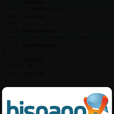
[23:47]
Leon\Real
el acto, el asunto ese de...
[23:48]
Leon\Real
3 veces!!
[23:48]
Mosca\Especial
Y para ella será 1, medio o ninguno ?
[23:48]
Mosca\Especial
XD
[23:48]
Leon\Real
ni medio, s�
[23:48]
Leon\Real
=$
[23:49]
RanaVeloz
asi vas a vender la burra, Leon\Real ,
hablando asi de ella
[23:49]
RanaVeloz