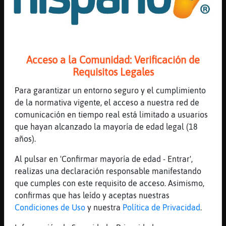
XD
[23:49]
Mosca\Especial
Uff a mí eso me da pereza
[23:49]
Cocodrilo-Marron
RanaVeloz buenas
Acceso a la Comunidad: Verificación de
Requisitos Legales
[23:49]
Cocodrilo-Marron
Intro
Para garantizar un entorno seguro y el cumplimiento
[23:49]
RanaVeloz
de la normativa vigente, el acceso a nuestra red de
Cocodrilo-Marron !!
comunicación en tiempo real está limitado a usuarios
que hayan alcanzado la mayoría de edad legal (18
[23:49]
Cocodrilo-Marron
años).
estas en todas partes Intro
[23:49]
RanaVeloz
Al pulsar en 'Confirmar mayoría de edad - Entrar',
c󭯠est᳠Cocodrilo-Marron ??
realizas una declaración responsable manifestando
que cumples con este requisito de acceso. Asimismo,
[23:49]
Cocodrilo-Marron
confirmas que has leído y aceptas nuestras
mejor RanaVeloz
Condiciones de Uso
y nuestra
Política de Privacidad
.
[23:49]
Cocodrilo-Marron