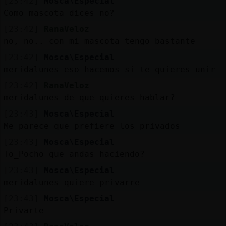
[23:42]
Mosca\Especial
Como mascota dices no?
[23:42]
RanaVeloz
no, no.. con mi mascota tengo bastante
[23:42]
Mosca\Especial
meridalunes eso hacemos si te quieres unir
[23:42]
RanaVeloz
meridalunes de que quieres hablar?
[23:43]
Mosca\Especial
Me parece que prefiere los privados
[23:43]
Mosca\Especial
To_Pocho que andas haciendo?
[23:43]
Mosca\Especial
meridalunes quiere privarre
[23:43]
Mosca\Especial
Privarte