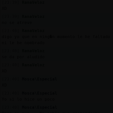
Mis
[23:39]
RanaVeloz
blogs
XD
[23:39]
RanaVeloz
no se atreve
[23:40]
RanaVeloz
Mis
digo yo que en ning�n momento le he faltado
foros
ni le he nombrado
[23:40]
RanaVeloz
se da por aludido
Registr
[23:40]
RanaVeloz
un
XD
canal
[23:40]
Mosca\Especial
XD
[23:40]
Mosca\Especial
Más
Yo si lo hice un poco
gestion
[23:40]
Mosca\Especial