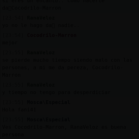
si eres un encanto.. como hacerte
da񯬠Cocodrilo-Marron
[23:54]
RanaVeloz
yo no le hago da񯠡 nadie..
[23:54]
Cocodrilo-Marron
mejor
[23:55]
RanaVeloz
se pierde mucho tiempo siendo malo con las
personas, a mi me da pereza, Cocodrilo-
Marron
[23:55]
RanaVeloz
y tiempo no tengo para desperdiciar
[23:55]
Mosca\Especial
Hola fani41
[23:55]
Mosca\Especial
Ves Cocodrilo-Marron, RanaVeloz es buena
persona