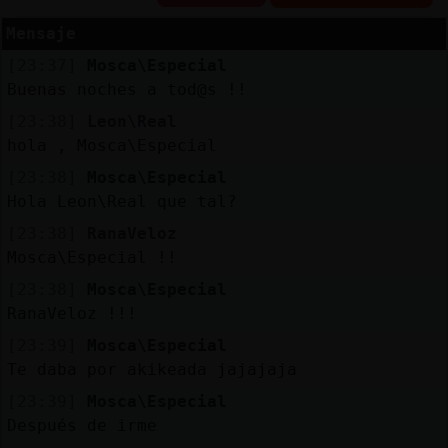
Mensaje
[23:37]
Mosca\Especial
Reserva
Buenas noches a tod@s !!
alias
[23:38]
Leon\Real
hola , Mosca\Especial
[23:38]
Mosca\Especial
Hola Leon\Real que tal?
Actuali
contras
[23:38]
RanaVeloz
Mosca\Especial !!
[23:38]
Mosca\Especial
RanaVeloz !!!
Actuali
IP
[23:39]
Mosca\Especial
virtual
Te daba por akikeada jajajaja
[23:39]
Mosca\Especial
Después de irme