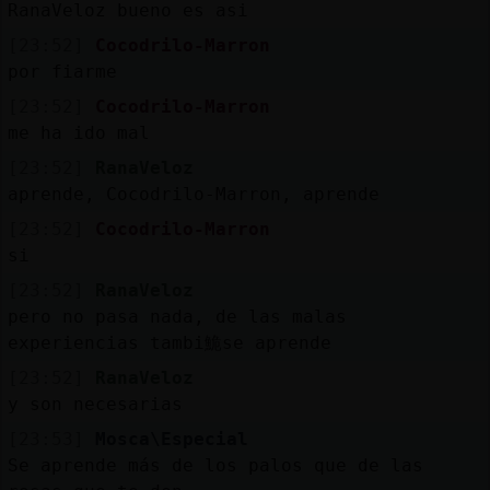
RanaVeloz bueno es asi
[23:52]
Cocodrilo-Marron
por fiarme
[23:52]
Cocodrilo-Marron
me ha ido mal
[23:52]
RanaVeloz
aprende, Cocodrilo-Marron, aprende
[23:52]
Cocodrilo-Marron
si
[23:52]
RanaVeloz
pero no pasa nada, de las malas
experiencias tambi鮠se aprende
[23:52]
RanaVeloz
y son necesarias
[23:53]
Mosca\Especial
Se aprende más de los palos que de las