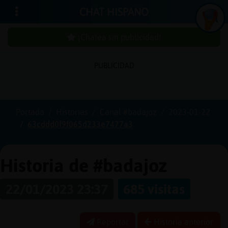
CHAT HISPANO
¡Chatea sin publicidad!
PUBLICIDAD
Iniciar
sesión
Portada
Historias
Canal #badajoz
2023-01-22
63cddd0f9f065d233e7477a3
¡Chatea
sin
publici
Historia de #badajoz
22/01/2023 23:37
685 visitas
Crear
una
Reportar
Historia anterior
cuenta