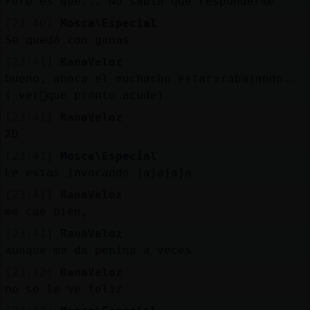
Pero es que... No sabía que responderme
[23:40]
Mosca\Especial
Se quedó con ganas
[23:41]
RanaVeloz
bueno, ahora el muchacho estarᠴrabajando..
( ver᳠que pronto acude)
[23:41]
RanaVeloz
XD
[23:41]
Mosca\Especial
Le estas invocando jajajaja
[23:41]
RanaVeloz
me cae bien,
[23:41]
RanaVeloz
aunque me da penina a veces
[23:42]
RanaVeloz
no se le ve feliz