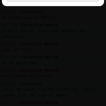
que rica Cocodrilo-Marron
[23:50]
RanaVeloz
me alegro que est鳠mejor
[23:50]
Cocodrilo-Marron
si pero que me tenga que medicar por
imbeciles
[23:50]
Cocodrilo-Marron
como el Intro
[23:50]
Cocodrilo-Marron
yo lo apreciaba
[23:51]
Cocodrilo-Marron
pero estaba equivocado
[23:51]
RanaVeloz
bueno t� sabes, Cocodrilo-Marron . No te
puedes fiar de todo el mundo
[23:52]
Cocodrilo-Marron