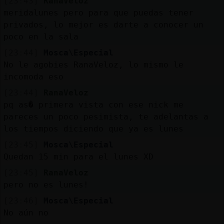
[23:43]
RanaVeloz
meridalunes pero para que puedas tener
privados, lo mejor es darte a conocer un
poco en la sala
[23:44]
Mosca\Especial
No le agobies RanaVeloz, lo mismo le
incomoda eso
[23:44]
RanaVeloz
pq as� primera vista con ese nick me
pareces un poco pesimista, te adelantas a
los tiempos diciendo que ya es lunes
[23:45]
Mosca\Especial
Quedan 15 min para el lunes XD
[23:45]
RanaVeloz
pero no es lunes!
[23:46]
Mosca\Especial
No aún no