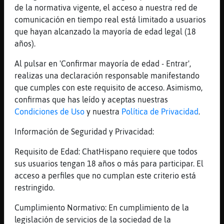
viniste, me estaba aburriendo ya sin
de la normativa vigente, el acceso a nuestra red de
nadie con quien hablar
comunicación en tiempo real está limitado a usuarios
Jirafa{ConInquietud
: pues ya estoy
que hayan alcanzado la mayoría de edad legal (18
aqui, AnguilaBrillante
años).
Jirafa{ConInquietud
: ha habido una
Al pulsar en 'Confirmar mayoría de edad - Entrar',
huida en masa, AnguilaBrillante ?
realizas una declaración responsable manifestando
AnguilaBrillante
: eso parece si
que cumples con este requisito de acceso. Asimismo,
...
confirmas que has leído y aceptas nuestras
Condiciones de Uso
y nuestra
Política de Privacidad
.
21 líneas de 2 usuarios
636 visitas
-3 puntos
Información de Seguridad y Privacidad:
Canal #badajoz
-
22/01/2023 13:51
Requisito de Edad: ChatHispano requiere que todos
sus usuarios tengan 18 años o más para participar. El
Hipopotamo_Naranja
: MapacheHumilde
acceso a perfiles que no cumplan este criterio está
bien tambien
restringido.
Hipopotamo_Naranja
: no nos quejamos
Cumplimiento Normativo: En cumplimiento de la
MapacheHumilde
: y tu familia y coche
legislación de servicios de la sociedad de la
, como estan Hipopotamo_Naranja?