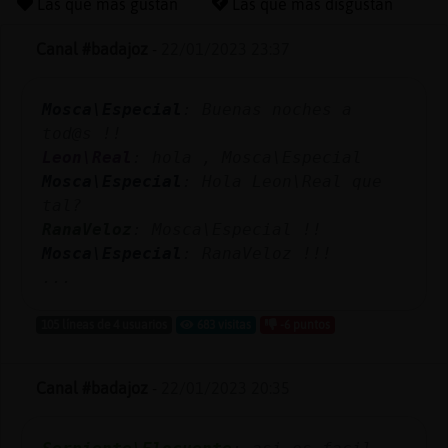
Las que más gustan
Las que más disgustan
Canal #badajoz
-
22/01/2023 23:37
Reserva
Mosca\Especial
: Buenas noches a
alias
tod@s !!
Leon\Real
: hola , Mosca\Especial
Mosca\Especial
: Hola Leon\Real que
Actuali
tal?
contras
RanaVeloz
: Mosca\Especial !!
Mosca\Especial
: RanaVeloz !!!
...
Actuali
105 líneas de 4 usuarios
683 visitas
-6 puntos
IP
virtual
Canal #badajoz
-
22/01/2023 20:35