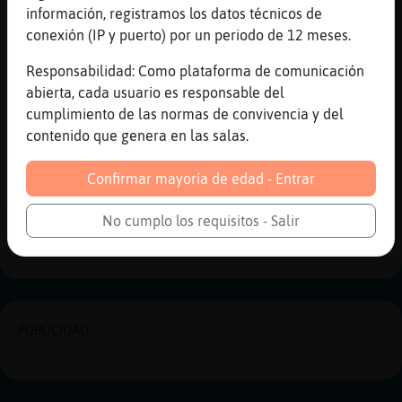
información, registramos los datos técnicos de
Hipopotamo_Naranja
: MapacheHumilde
conexión (IP y puerto) por un periodo de 12 meses.
al coche le tengo que cambiar las
dos ruedas delanteras
Responsabilidad: Como plataforma de comunicación
Hipopotamo_Naranja
: y hacer el
abierta, cada usuario es responsable del
paralelo
cumplimiento de las normas de convivencia y del
...
contenido que genera en las salas.
43 líneas de 2 usuarios
668 visitas
-4 puntos
Confirmar mayoría de edad - Entrar
No cumplo los requisitos - Salir
1
PUBLICIDAD