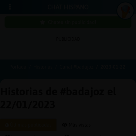
CHAT HISPANO
¡Chatea sin publicidad!
PUBLICIDAD
Iniciar
sesión
Portada
Historias
Canal #badajoz
2023-01-22
¡Chatea
sin
Historias de #badajoz el
publici
22/01/2023
Crear
Últimas publicadas
Más vistas
una
cuenta