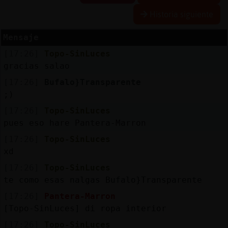
Historia siguiente
Mensaje
Reserva
[17:26]
Topo-SinLuces
alias
gracias salao
[17:26]
Bufalo}Transparente
;)
Actuali
[17:26]
Topo-SinLuces
contras
pues eso hare Pantera-Marron
[17:26]
Topo-SinLuces
xd
Actuali
[17:26]
Topo-SinLuces
IP
te como esas nalgas Bufalo}Transparente
virtual
[17:26]
Pantera-Marron
[Topo-SinLuces] di ropa interior
[17:26]
Topo-SinLuces