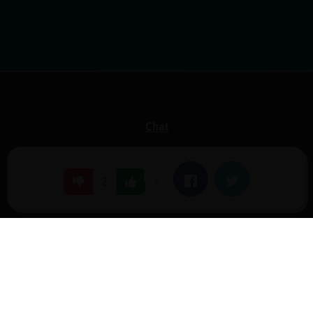
Chat
Foro
Blogs
|
Facebook
Twitter
2
Noticias
Normas
Estadísticas
Historias
Tu foro gratis