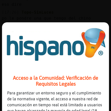
Mis
eso dire
blogs
[17:26]
Topo-SinLuces
po le pondre una que tengo del chino
[17:26]
Pantera-Marron
Mis
[Topo-SinLuces] ver᳠las risas luego
foros
[17:27]
Topo-SinLuces
pues la que la hija la llevaron al medico
por pre�a
Registr
[17:27]
Topo-SinLuces
un
ahora la ni񡠤ice que esta en casa los
canal
abuelos
Acceso a la Comunidad: Verificación de
[17:27]
Pantera-Marron
Requisitos Legales
[Topo-SinLuces] es󠰡s󠤯nde viv�antes
Para garantizar un entorno seguro y el cumplimiento
[17:27]
Topo-SinLuces
Más
de la normativa vigente, el acceso a nuestra red de
se va cagar y a mear esa
gestion
comunicación en tiempo real está limitado a usuarios
[17:27]
Topo-SinLuces
que hayan alcanzado la mayoría de edad legal (18