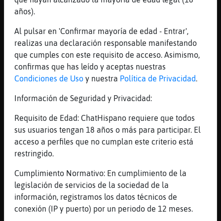
el que paso
años).
[17:28]
Pantera-Marron
Al pulsar en 'Confirmar mayoría de edad - Entrar',
[Topo-SinLuces] tuvo 2 con 2 padres
realizas una declaración responsable manifestando
distintos
que cumples con este requisito de acceso. Asimismo,
[17:28]
Pantera-Marron
confirmas que has leído y aceptas nuestras
[Topo-SinLuces] se escuchaban los gritos
Condiciones de Uso
y nuestra
Política de Privacidad
.
del padre de ella por todo el edificio
Información de Seguridad y Privacidad:
[17:28]
Topo-SinLuces
pues la hija de esta creo que la pre񯠥l
Requisito de Edad: ChatHispano requiere que todos
kinki del novio
sus usuarios tengan 18 años o más para participar. El
[17:28]
Pantera-Marron
acceso a perfiles que no cumplan este criterio está
jajajajajajajajajajajajajajajajaja
restringido.
[17:28]
Topo-SinLuces
Cumplimiento Normativo: En cumplimiento de la
porque la madre decia de ese quinki
legislación de servicios de la sociedad de la
[17:28]
Topo-SinLuces
información, registramos los datos técnicos de
de ese kinki no
conexión (IP y puerto) por un periodo de 12 meses.