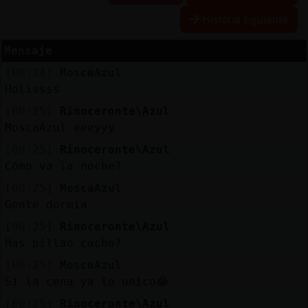
Historia siguiente
Mensaje
Reserva
[00:24]
MoscaAzul
alias
Holissss
[00:25]
Rinoceronte\Azul
MoscaAzul eeeyyy
Actuali
[00:25]
Rinoceronte\Azul
contras
Cómo va la noche?
[00:25]
MoscaAzul
Gente dormia
Actuali
[00:25]
Rinoceronte\Azul
IP
Has pillao cacho?
virtual
[00:25]
MoscaAzul
Si la cena ya lo unico😂
[00:25]
Rinoceronte\Azul