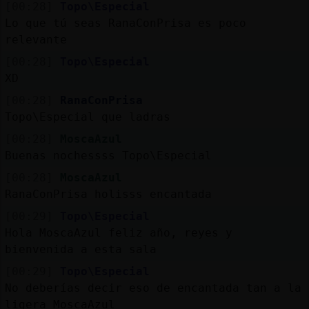
[00:28]
Topo\Especial
Lo que tú seas RanaConPrisa es poco
relevante
[00:28]
Topo\Especial
XD
[00:28]
RanaConPrisa
Topo\Especial que ladras
[00:28]
MoscaAzul
Buenas nochessss Topo\Especial
[00:28]
MoscaAzul
RanaConPrisa holisss encantada
[00:29]
Topo\Especial
Hola MoscaAzul feliz año, reyes y
bienvenida a esta sala
[00:29]
Topo\Especial
No deberías decir eso de encantada tan a la
ligera MoscaAzul