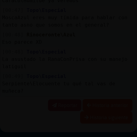
CaracolHumilde ya veremos
[00:47]
Topo\Especial
MoscaAzul eres muy tímida para hablar con
tanto asno que somos en el general?
[00:48]
Rinoceronte\Azul
Eso parece XD
[00:48]
Topo\Especial
La asustado la RanaConPrisa con su manejo
latiguil
[00:49]
Topo\Especial
Serpiente\Elocuente tu qué tal vas de
muñeca?
Reportar
Historia anterior
Historia siguiente