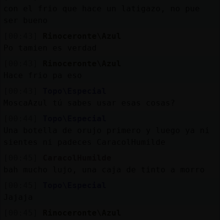
con el frio que hace un latigazo, no pue
ser bueno
[00:43]
Rinoceronte\Azul
Po tamien es verdad
[00:43]
Rinoceronte\Azul
Hace frio pa eso
[00:43]
Topo\Especial
MoscaAzul tú sabes usar esas cosas?
[00:44]
Topo\Especial
Una botella de orujo primero y luego ya ni
sientes ni padeces CaracolHumilde
[00:45]
CaracolHumilde
bah mucho lujo, una caja de tinto a morro
[00:45]
Topo\Especial
Jajaja
[00:45]
Rinoceronte\Azul