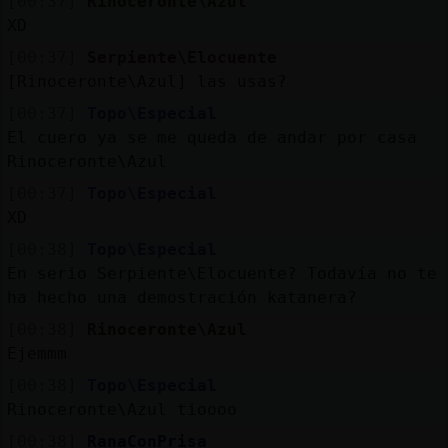
[00:37]
Rinoceronte\Azul
XD
[00:37]
Serpiente\Elocuente
[Rinoceronte\Azul] las usas?
[00:37]
Topo\Especial
El cuero ya se me queda de andar por casa
Rinoceronte\Azul
[00:37]
Topo\Especial
XD
[00:38]
Topo\Especial
En serio Serpiente\Elocuente? Todavía no te
ha hecho una demostración katanera?
[00:38]
Rinoceronte\Azul
Ejemmm
[00:38]
Topo\Especial
Rinoceronte\Azul tioooo
[00:38]
RanaConPrisa