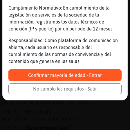
me he portado mal
Cumplimiento Normativo: En cumplimiento de la
[00:34]
MoscaAzul
legislación de servicios de la sociedad de la
Vaya....
información, registramos los datos técnicos de
conexión (IP y puerto) por un periodo de 12 meses.
[00:35]
Topo\Especial
Como kuntakinte te pone
Responsabilidad: Como plataforma de comunicación
[00:35]
RanaConPrisa
abierta, cada usuario es responsable del
Topo\Especial iba a disfrutar
cumplimiento de las normas de convivencia y del
contenido que genera en las salas.
[00:35]
RanaConPrisa
MoscaAzul que le vamos a hacer
Confirmar mayoría de edad - Entrar
[00:35]
MoscaAzul
Muy mal amiga
No cumplo los requisitos - Salir
[00:35]
CaracolHumilde
pero con un penetangas de esos ?
[00:35]
MoscaAzul
Que ideas sacan tan buenas
[00:35]
Rinoceronte\Azul