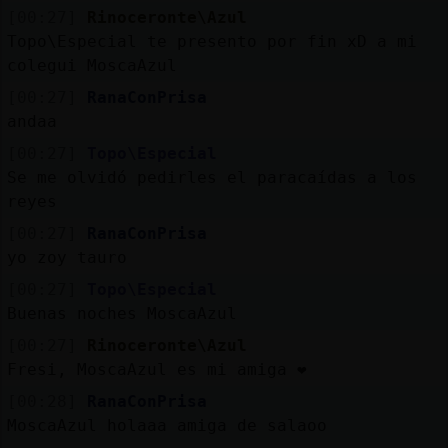
[00:27]
Rinoceronte\Azul
Topo\Especial te presento por fin xD a mi
colegui MoscaAzul
[00:27]
RanaConPrisa
andaa
[00:27]
Topo\Especial
Se me olvidó pedirles el paracaídas a los
reyes
[00:27]
RanaConPrisa
yo zoy tauro
[00:27]
Topo\Especial
Buenas noches MoscaAzul
[00:27]
Rinoceronte\Azul
Fresi, MoscaAzul es mi amiga ❤️
[00:28]
RanaConPrisa
MoscaAzul holaaa amiga de salaoo