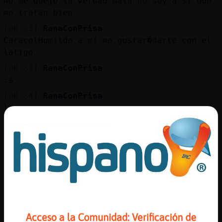
No me quejo la verdad mala no soy a si que
me tratan bien
[00:33]
RanaConPrisa
CaracolHumilde a mi me gustar�darte con el
latigo
[00:33]
RanaConPrisa
:$
[00:34]
RanaConPrisa
las cosas como son
[00:34]
CaracolHumilde
huala !
[00:34]
MoscaAzul
Reyes son buenos
[00:34]
Topo\Especial
Aquí hay muchos sadistas me parece a mi
[00:34]
RanaConPrisa
Acceso a la Comunidad: Verificación de
te imaginas CaracolHumilde tu a4