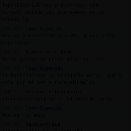
Topo\Especial voy a disfrutar con
CaracolHumilde asi que puedes estar
tranquilo
[00:38]
Topo\Especial
Que es Serpiente\Elocuente, a que estás
esperando?
[00:39]
Rinoceronte\Azul
Yo es queeee no puedo decir na, ave
[00:39]
Topo\Especial
Si RanaConPrisa yo tranquilo estoy, sufro
solo por el pobre CaracolHumilde
[00:39]
Serpiente\Elocuente
[Topo\Especial] ya se la pedir鮮. o no
[00:39]
Topo\Especial
Que es muy majo
[00:40]
RanaConPrisa