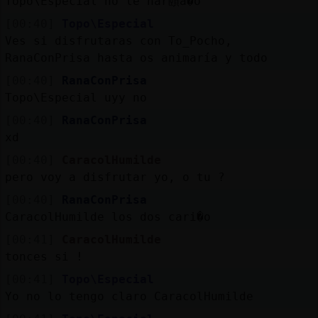
Topo\Especial no le har頤a�o
[00:40]
Topo\Especial
Ves si disfrutaras con To_Pocho,
RanaConPrisa hasta os animaría y todo
[00:40]
RanaConPrisa
Topo\Especial uyy no
[00:40]
RanaConPrisa
xd
[00:40]
CaracolHumilde
pero voy a disfrutar yo, o tu ?
[00:40]
RanaConPrisa
CaracolHumilde los dos cari�o
[00:41]
CaracolHumilde
tonces si !
[00:41]
Topo\Especial
Yo no lo tengo claro CaracolHumilde