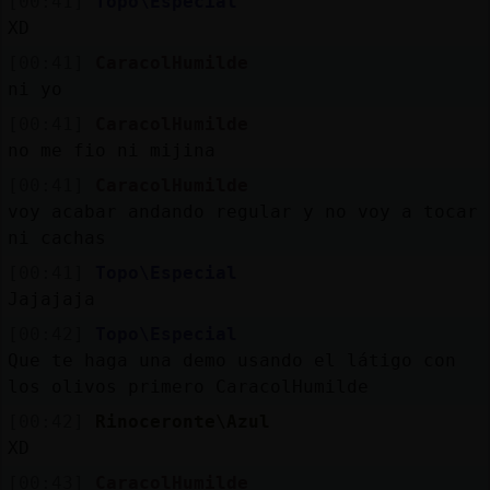
[00:41]
Topo\Especial
XD
[00:41]
CaracolHumilde
ni yo
[00:41]
CaracolHumilde
no me fio ni mijina
[00:41]
CaracolHumilde
voy acabar andando regular y no voy a tocar
ni cachas
[00:41]
Topo\Especial
Jajajaja
[00:42]
Topo\Especial
Que te haga una demo usando el látigo con
los olivos primero CaracolHumilde
[00:42]
Rinoceronte\Azul
XD
[00:43]
CaracolHumilde