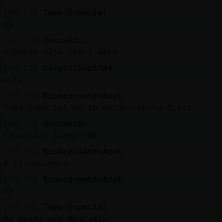
[00:29]
Topo\Especial
XD
[00:29]
MoscaAzul
Siempre maja nunca mala
[00:29]
CaracolHumilde
este...
[00:29]
Rinoceronte\Azul
Topo\Especial no te metas con la fresi
[00:29]
MoscaAzul
Educación siempre😂
[00:30]
Rinoceronte\Azul
O te reviento!
[00:30]
Rinoceronte\Azul
XD
[00:30]
Topo\Especial
Me gusta eso MoscaAzul