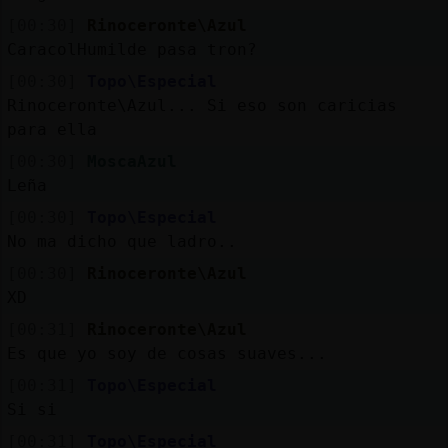
[00:30]
Rinoceronte\Azul
CaracolHumilde pasa tron?
[00:30]
Topo\Especial
Rinoceronte\Azul... Si eso son caricias
para ella
[00:30]
MoscaAzul
Leña
[00:30]
Topo\Especial
No ma dicho que ladro..
[00:30]
Rinoceronte\Azul
XD
[00:31]
Rinoceronte\Azul
Es que yo soy de cosas suaves...
[00:31]
Topo\Especial
Si si
[00:31]
Topo\Especial