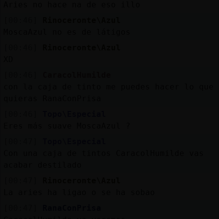
Aries no hace na de eso illo
[00:46]
Rinoceronte\Azul
MoscaAzul no es de látigos
[00:46]
Rinoceronte\Azul
XD
[00:46]
CaracolHumilde
con la caja de tinto me puedes hacer lo que
quieras RanaConPrisa
[00:46]
Topo\Especial
Eres más suave MoscaAzul ?
[00:47]
Topo\Especial
Con una caja de tintos CaracolHumilde vas
acabar destilado
[00:47]
Rinoceronte\Azul
La aries ha ligao o se ha sobao
[00:47]
RanaConPrisa