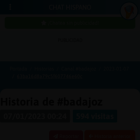
CHAT HISPANO
¡Chatea sin publicidad!
PUBLICIDAD
Iniciar
sesión
Portada
Historias
Canal #badajoz
2023-01-07
63ba16d8a79c5f607746e60c
¡Chatea
sin
publici
Historia de #badajoz
07/01/2023 00:24
594 visitas
Crear
una
Reportar
Historia anterior
cuenta