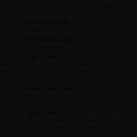
Yo es que no voy a hablar de látigos... O
cinturones
[00:36]
CaracolHumilde
que me ofendo !!!
[00:36]
Rinoceronte\Azul
Que luego to se sabe
[00:36]
Topo\Especial
RanaConPrisa no es por desconfiar de ti,
pero tú concepto de disfrute y el mío... No
están en sintonía
[00:37]
Rinoceronte\Azul
Topo\Especial pues tú tienes toda la pinta
de que te guste el cuero...
[00:37]
Topo\Especial
Calla Rinoceronte\Azul, que como se enteren
como usas las katanas las cagao