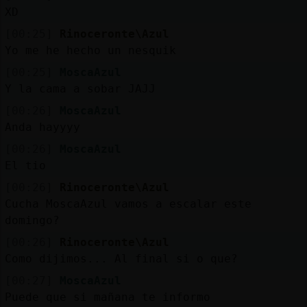
Mis
XD
blogs
[00:25]
Rinoceronte\Azul
Yo me he hecho un nesquik
[00:25]
MoscaAzul
Mis
Y la cama a sobar JAJJ
foros
[00:26]
MoscaAzul
Anda hayyyy
[00:26]
MoscaAzul
Registr
El tio
un
[00:26]
Rinoceronte\Azul
canal
Cucha MoscaAzul vamos a escalar este
domingo?
[00:26]
Rinoceronte\Azul
Como dijimos... Al final si o que?
Más
gestion
[00:27]
MoscaAzul
Puede que si mañana te informo