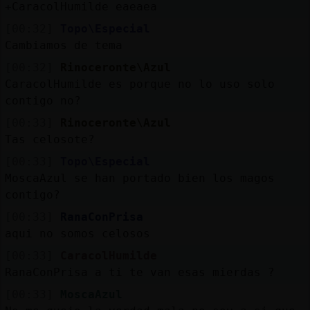
+CaracolHumilde eaeaea
[00:32]
Topo\Especial
Cambiamos de tema
[00:32]
Rinoceronte\Azul
CaracolHumilde es porque no lo uso solo
contigo no?
[00:33]
Rinoceronte\Azul
Tas celosote?
[00:33]
Topo\Especial
MoscaAzul se han portado bien los magos
contigo?
[00:33]
RanaConPrisa
aqui no somos celosos
[00:33]
CaracolHumilde
RanaConPrisa a ti te van esas mierdas ?
[00:33]
MoscaAzul