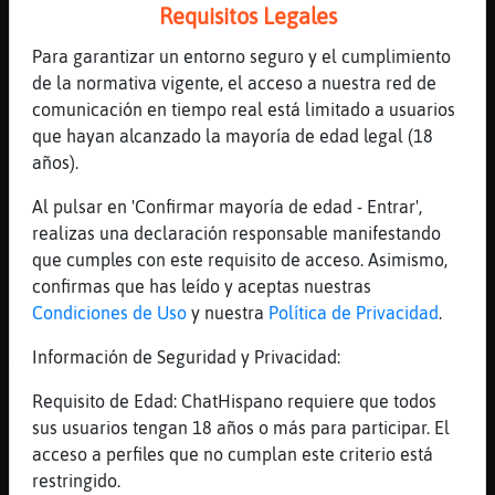
Requisitos Legales
[00:34]
CaracolHumilde
hay que probar
Para garantizar un entorno seguro y el cumplimiento
de la normativa vigente, el acceso a nuestra red de
[00:34]
RanaConPrisa
comunicación en tiempo real está limitado a usuarios
y yo dandote con el latigo xD
que hayan alcanzado la mayoría de edad legal (18
[00:34]
CaracolHumilde
años).
nunca ma puesto
Al pulsar en 'Confirmar mayoría de edad - Entrar',
[00:34]
MoscaAzul
realizas una declaración responsable manifestando
As pedido uno para reyesss RanaConPrisa
que cumples con este requisito de acceso. Asimismo,
[00:34]
CaracolHumilde
confirmas que has leído y aceptas nuestras
pero podemos probar
Condiciones de Uso
y nuestra
Política de Privacidad
.
[00:34]
RanaConPrisa
Información de Seguridad y Privacidad:
MoscaAzul no me han tra� nada
[00:34]
Topo\Especial
Requisito de Edad: ChatHispano requiere que todos
CaracolHumilde menos mal que no recogiste
sus usuarios tengan 18 años o más para participar. El
las aceitunas imagínate sino
acceso a perfiles que no cumplan este criterio está
restringido.
[00:34]
RanaConPrisa