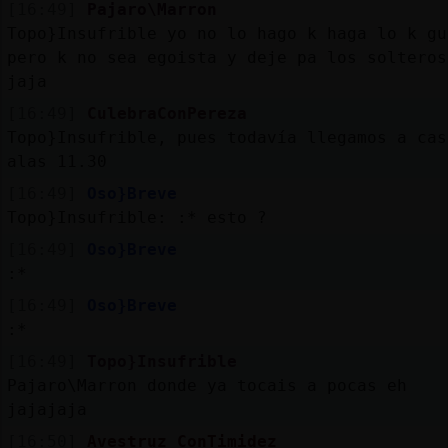
[16:49]
Pajaro\Marron
Topo}Insufrible yo no lo hago k haga lo k gu
pero k no sea egoista y deje pa los solteros
jaja
[16:49]
CulebraConPereza
Topo}Insufrible, pues todavía llegamos a cas
alas 11.30
[16:49]
Oso}Breve
Topo}Insufrible: :* esto ?
[16:49]
Oso}Breve
:*
[16:49]
Oso}Breve
:*
[16:49]
Topo}Insufrible
Pajaro\Marron donde ya tocais a pocas eh
jajajaja
[16:50]
Avestruz_ConTimidez