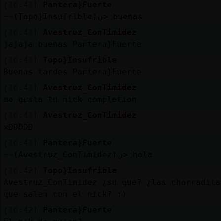
Mis
[16:41]
Pantera}Fuerte
blogs
~~(Topo}Insufrible)ں> buenas
[16:41]
Avestruz_ConTimidez
jajaja buenas Pantera}Fuerte
[16:41]
Topo}Insufrible
Mis
Buenas tardes Pantera}Fuerte
foros
[16:41]
Avestruz_ConTimidez
me gusta tu nick completion
[16:41]
Avestruz_ConTimidez
Registr
xDDDDD
un
canal
[16:41]
Pantera}Fuerte
~~(Avestruz_ConTimidez)ں> hola
[16:42]
Topo}Insufrible
Avestruz_ConTimidez ¿su que? ¿las chorradita
Más
que salen con el nick? :)
gestion
[16:42]
Pantera}Fuerte