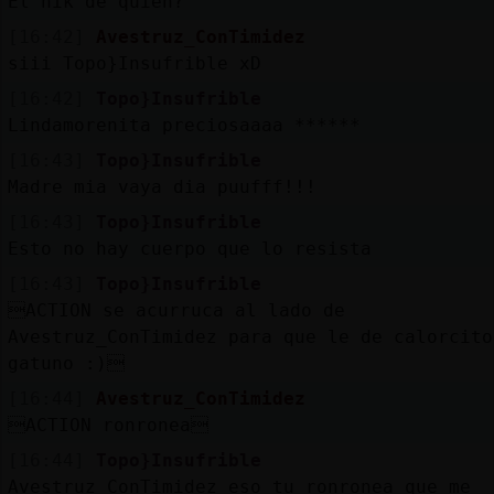
El nik de quien?
[16:42]
Avestruz_ConTimidez
siii Topo}Insufrible xD
[16:42]
Topo}Insufrible
Lindamorenita preciosaaaa ******
[16:43]
Topo}Insufrible
Madre mia vaya dia puufff!!!
[16:43]
Topo}Insufrible
Esto no hay cuerpo que lo resista
[16:43]
Topo}Insufrible
ACTION se acurruca al lado de
Avestruz_ConTimidez para que le de calorcito
gatuno :)
[16:44]
Avestruz_ConTimidez
ACTION ronronea
[16:44]
Topo}Insufrible
Avestruz_ConTimidez eso tu ronronea que me