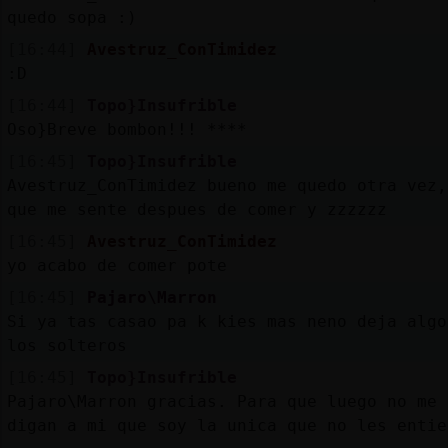
quedo sopa :)
[16:44]
Avestruz_ConTimidez
:D
[16:44]
Topo}Insufrible
Oso}Breve bombon!!! ****
[16:45]
Topo}Insufrible
Avestruz_ConTimidez bueno me quedo otra vez,
que me sente despues de comer y zzzzzz
[16:45]
Avestruz_ConTimidez
yo acabo de comer pote
[16:45]
Pajaro\Marron
Si ya tas casao pa k kies mas neno deja algo
los solteros
[16:45]
Topo}Insufrible
Pajaro\Marron gracias. Para que luego no me
digan a mi que soy la unica que no les entie