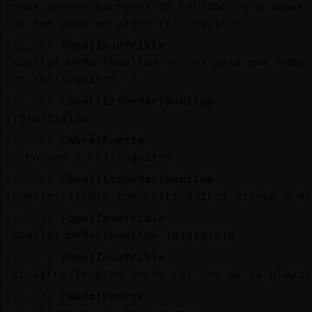
cosas peores habremos de bebidoo, q a saber 
nos han dado en algun chiringuitoo
[16:56]
Topo}Insufrible
CaballitoDeMar}Humilde eso os pasa por andar
por chiringuitos :)
[16:56]
CaballitoDeMar}Humilde
jjajajajajaa
[16:56]
Cabra{Fuerte
yo no voy a chiringuitos
[16:56]
CaballitoDeMar}Humilde
Topo}Insufrible los chiringuitos vienen a mi
[16:57]
Topo}Insufrible
CaballitoDeMar}Humilde jajajajaja
[16:57]
Topo}Insufrible
Cabra{Fuerte bien hecho ¿ni los de la playa?
[16:57]
Cabra{Fuerte