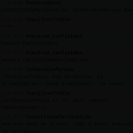
[16:54]
Pantera{Azul
CaballitoDeMar}Humilde: CulebraConPereza bue
[16:54]
Topo}Insufrible
****
[16:54]
Avestruz_ConTimidez
buenas Pantera{Azul
[16:54]
Avestruz_ConTimidez
hooola CaballitoDeMar}Humilde
[16:54]
CulebraConPereza
Topo}Insufrible, hay qu ecudiar la
alimentacion.. nada d ealcohol.. ya sabes.. 
[16:54]
Topo}Insufrible
CulebraConPereza si si, pero tampoco
hamburguesas ;)
[16:55]
CaballitoDeMar}Humilde
eso eso nada de alcohol todo a beber kombuch
de ortigassss