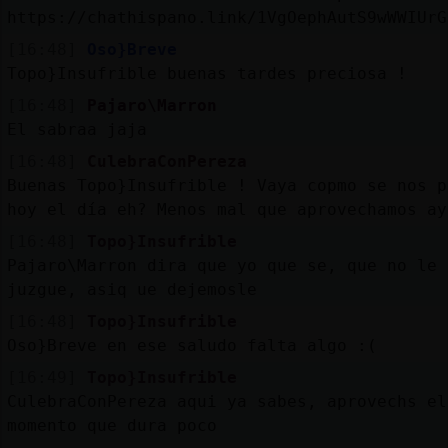
https://chathispano.link/1VgOephAutS9wWWIUrG
[16:48]
Oso}Breve
Topo}Insufrible buenas tardes preciosa !
[16:48]
Pajaro\Marron
El sabraa jaja
[16:48]
CulebraConPereza
Buenas Topo}Insufrible ! Vaya copmo se nos p
hoy el día eh? Menos mal que aprovechamos ay
[16:48]
Topo}Insufrible
Pajaro\Marron dira que yo que se, que no le
juzgue, asiq ue dejemosle
[16:48]
Topo}Insufrible
Oso}Breve en ese saludo falta algo :(
[16:49]
Topo}Insufrible
CulebraConPereza aqui ya sabes, aprovechs el
momento que dura poco