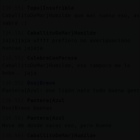
[16:55]
Topo}Insufrible
CaballitoDeMar}Humilde que mal suena eso, as
sabra :)
[16:55]
CaballitoDeMar}Humilde
jajajjaja uffff prefiero no averiguarlooo
nuncaa jajaja
[16:55]
CulebraConPereza
CaballitoDeMar}Humilde, eso tampoco me lo
bebe.. jaja
[16:55]
Oso}Breve
Pantera{Azul: ese ligón nato todo buena gen
[16:55]
Pantera{Azul
Oso}Breve buenas
[16:56]
Pantera{Azul
Nose de donde sacas eso, pero bueno
[16:56]
CaballitoDeMar}Humilde