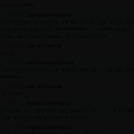
mala suerte
[16:59]
Topo}Insufrible
Cabra{Fuerte cuanto te he leido "yo a la pla
voy a lo que voy" he pensado ... este negro
como un tiznon acaba el verano fijo
[16:59]
Cabra{Fuerte
jaja
[16:59]
CulebraConPereza
Topo}Insufrible, ya sabes que yo.. lo qu eme
manden
[16:59]
Cabra{Fuerte
a saber
[16:59]
Topo}Insufrible
Porque lo segundo que pense fue ... a mirar
las chicas en bikini o toples
[17:00]
Topo}Insufrible