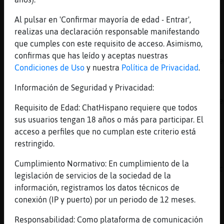
casado fijo jajajaja
Al pulsar en 'Confirmar mayoría de edad - Entrar',
[16:52]
Pajaro\Marron
realizas una declaración responsable manifestando
Topo}Insufrible y las mias tambien
que cumples con este requisito de acceso. Asimismo,
[16:52]
Topo}Insufrible
confirmas que has leído y aceptas nuestras
Oso}Breve el dia que me de a mi por pasar de
Condiciones de Uso
y nuestra
Política de Privacidad
.
saludar como debo ya os quejareis ya
Información de Seguridad y Privacidad:
[16:52]
Topo}Insufrible
Pajaro\Marron eso digo que las tuyas las tie
Requisito de Edad: ChatHispano requiere que todos
alguno :)
sus usuarios tengan 18 años o más para participar. El
[16:53]
Pantera{Azul
acceso a perfiles que no cumplan este criterio está
Hola
restringido.
[16:53]
Topo}Insufrible
Cumplimiento Normativo: En cumplimiento de la
Oso}Breve aprende de Avestruz_ConTimidez , c
legislación de servicios de la sociedad de la
me recibe tooodos los dias que me ve
información, registramos los datos técnicos de
[16:53]
Pajaro\Marron
conexión (IP y puerto) por un periodo de 12 meses.
Seguroo
Responsabilidad: Como plataforma de comunicación