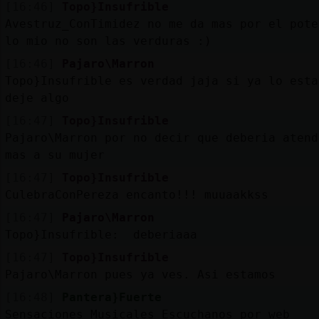
[16:46]
Topo}Insufrible
Avestruz_ConTimidez no me da mas por el pote
lo mio no son las verduras :)
[16:46]
Pajaro\Marron
Topo}Insufrible es verdad jaja si ya lo esta
deje algo
[16:47]
Topo}Insufrible
Pajaro\Marron por no decir que deberia atend
mas a su mujer
[16:47]
Topo}Insufrible
CulebraConPereza encanto!!! muuaakkss
[16:47]
Pajaro\Marron
Topo}Insufrible: deberiaaa
[16:47]
Topo}Insufrible
Pajaro\Marron pues ya ves. Asi estamos
[16:48]
Pantera}Fuerte
Sensaciones Musicales Escuchanos por web