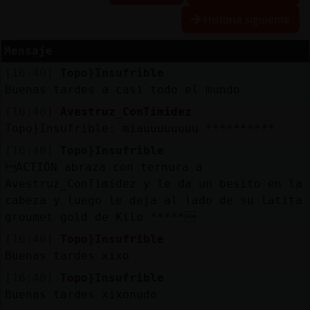
Historia siguiente
Mensaje
Reserva
[16:40]
Topo}Insufrible
alias
Buenas tardes a casi todo el mundo
[16:40]
Avestruz_ConTimidez
Topo}Insufrible: miauuuuuuuu **********
Actuali
[16:40]
Topo}Insufrible
contras
ACTION abraza con ternura a
Avestruz_ConTimidez y le da un besito en la
cabeza y luego le deja al lado de su latita
groumet gold de Kilo *****
Actuali
IP
[16:40]
Topo}Insufrible
virtual
Buenas tardes xixo
[16:40]
Topo}Insufrible
Buenas tardes xixonudo