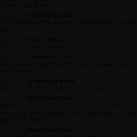
buenas Oso}Breve
[16:50]
Topo}Insufrible
CulebraConPereza menudos candongueros estais
hechos jajaj
[16:50]
Pajaro\Marron
Topo}Insufrible o menosss jjj
[16:50]
Topo}Insufrible
Oso}Breve ya pero ya no presta cuando los te
que pedir :(
[16:50]
CulebraConPereza
Topo}Insufrible, solo de paseo eh!!!!
[16:51]
Topo}Insufrible
Pajaro\Marron ay espera que las que tocamos 
pocos somos nosotras. que a vosotros os toca
por cada chico
[16:51]
Topo}Insufrible