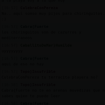
a la playa voy a lo que voy
[16:57]
CulebraConPereza
Na.. aquí somso muy pijos para chiringuitos.
:)
[16:57]
Cabra{Fuerte
los chiringuitos son de cazurros y
mediterraneos
[16:57]
CaballitoDeMar}Humilde
uyyyyyyyy
[16:57]
Cabra{Fuerte
aqui de eso no hay
[16:57]
Topo}Insufrible
CulebraConPereza tu terracita playera no?
[16:58]
Topo}Insufrible
Cabra{Fuerte no te en arenas movedizas que n
sabes quien te puede leer
[16:58]
Cabra{Fuerte