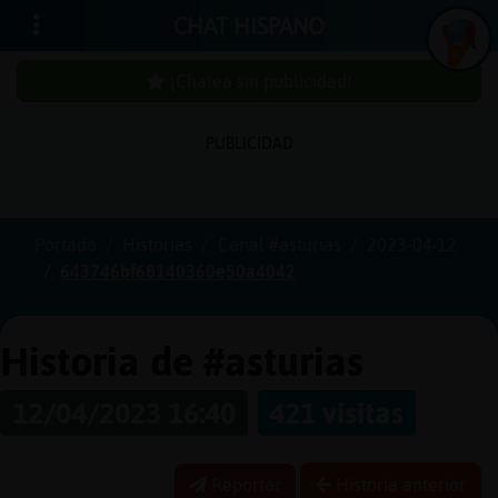
CHAT HISPANO
¡Chatea sin publicidad!
PUBLICIDAD
Iniciar
sesión
Portada
Historias
Canal #asturias
2023-04-12
643746bf68140360e50a4042
¡Chatea
sin
publici
Historia de #asturias
12/04/2023 16:40
421 visitas
Crear
una
Reportar
Historia anterior
cuenta