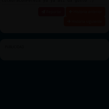
CulebraConPereza ya ya asi da gusto :)
Reportar
Historia anterior
Historia siguiente
PUBLICIDAD