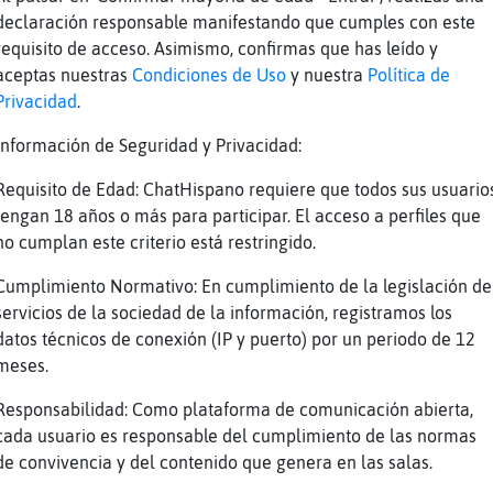
declaración responsable manifestando que cumples con este
Manᠮo
requisito de acceso. Asimismo, confirmas que has leído y
i la música de ahora por llamarla de alguna m
aceptas nuestras
Condiciones de Uso
y nuestra
Política de
a
Privacidad
.
 de la misma opinion, Delfin}Transparente
Información de Seguridad y Privacidad:
 que esto de ahora ni música ni na, son trapa
Requisito de Edad: ChatHispano requiere que todos sus usuario
afa_ConTimidez conoces la del bebito fiú fiú?
tengan 18 años o más para participar. El acceso a perfiles que
a-Feroz: no
no cumplan este criterio está restringido.
h si
Cumplimiento Normativo: En cumplimiento de la legislación de
respeto, pero a mi nome gusta la otra, bueno 
servicios de la sociedad de la información, registramos los
ubri󠵮os k me gustaron
datos técnicos de conexión (IP y puerto) por un periodo de 12
eje
meses.
amelo de chocolate..
Responsabilidad: Como plataforma de comunicación abierta,
jjaja
cada usuario es responsable del cumplimiento de las normas
de convivencia y del contenido que genera en las salas.
s mi bebe