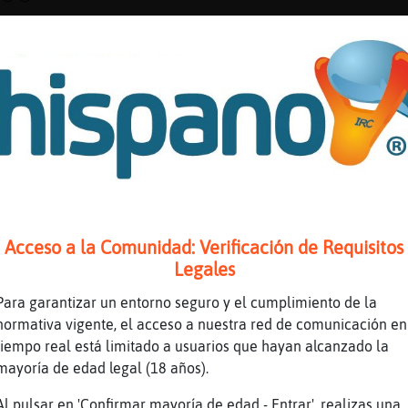
me muero por ti...
ee
 romantica Rata-Feroz
ee
o mola maná
ayaConTimidez: a mi no me gustan jajajaja
ssss
jajajajajaja
Acceso a la Comunidad: Verificación de Requisitos
lina\Fugaz qué te gusta?
Legales
uetton, rap, trap.....
Para garantizar un entorno seguro y el cumplimiento de la
aná?
normativa vigente, el acceso a nuestra red de comunicación en
?
tiempo real está limitado a usuarios que hayan alcanzado la
mayoría de edad legal (18 años).
, rigoton q asco
allo pues a mi me gusta si
Al pulsar en 'Confirmar mayoría de edad - Entrar', realizas una