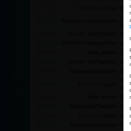
[17:18]
Gallina\Fugaz
No 
a m
[17:18]
Delfin}Transparente
nad
[17:19]
Jirafa_ConTimidez
soy
[17:19]
Delfin}Transparente
por
[17:19]
Rata-Feroz
Jir
[17:19]
Jirafa_ConTimidez
Rat
[17:19]
CobayaConTimidez
Ohh
Yo 
[17:19]
Gallina\Fugaz
desc
[17:19]
Rata-Feroz
Jej
[17:20]
CobayaConTimidez
Car
[17:20]
Gallina\Fugaz
Aja
[17:20]
CobayaConTimidez
Ere