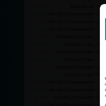
Mis blogs
[17:15]
Rata-Feroz
Yo 
[17:15]
Delfin}Transparente
ole
[17:15]
Delfin}Transparente
que
Mis foros
[17:16]
Delfin}Transparente
ole
[17:16]
CobayaConTimidez
Com
[17:16]
Gallina\Fugaz
Cob
Registrar
un canal
[17:17]
CobayaConTimidez
Pss
[17:17]
Gallina\Fugaz
Jja
[17:17]
CobayaConTimidez
Gal
Más
[17:17]
Gallina\Fugaz
Reg
gestiones
[17:18]
Delfin}Transparente
y M
[17:18]
Delfin}Transparente
¿no
[17:18]
Jirafa_ConTimidez
bua
[17:18]
Delfin}Transparente
car