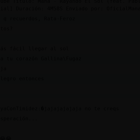
Tube Titulo: Maná - Rayando El Sol (feat. Pab
cial] Duración: 4M58S Enviado por: OficialMan
h q recuerdos, Rata-Feroz
itos?
más fácil llegar al sol
 a tu corazón Gallina\Fugaz
aja
alegro entonces
ayaConTimidez:�jajajajajaja no te creqs
esperación...
😂😂