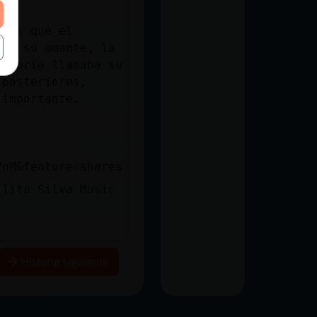
ones que el
con su amante, la
 teoría llamaba su
 posteriores,
 importante.
PnM&feature=shares
 Tito Silva Music
Historia siguiente