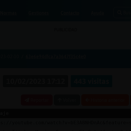
Bus
Normas
Gestiones
Contacto
Ayuda
PUBLICIDAD
023-02-10
63e6e94dfca7a3647f35c4e0
s
10/02/2023 17:12
443 visitas
Reportar
Volver
Historia anterior
aje
ps://youtube.com/watch?v=bE3ABNHDnAc&feature=