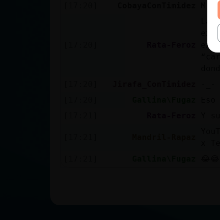
[17:20]
CobayaConTimidez
Mi 
La 
exp
[17:20]
Rata-Feroz
exc
“ca
don
[17:20]
Jirafa_ConTimidez
-_-
[17:20]
Gallina\Fugaz
Eso
[17:21]
Rata-Feroz
Y s
You
[17:21]
Mandril-Rapaz
x T
[17:21]
Gallina\Fugaz
😂😂