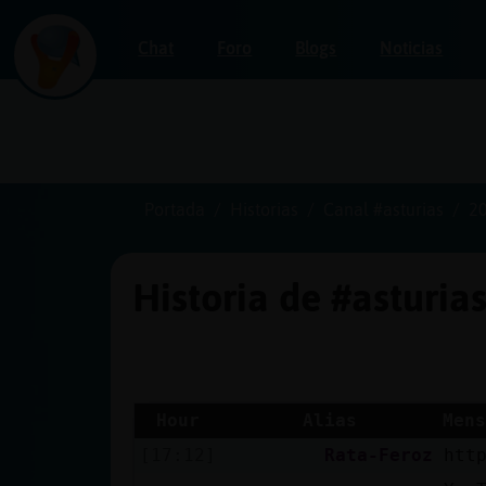
Chat
Foro
Blogs
Noticias
Iniciar
sesión
Portada
Historias
Canal #asturias
2
Historia de #asturia
¡Chatea
sin
publicidad!
Hour
Alias
Mens
[17:12]
Rata-Feroz
htt
Crear
una