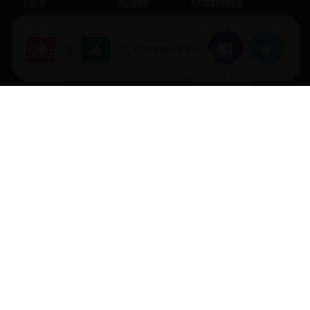
Foro
Ayuda
Privacidad
Blogs
Política de cookies
|
Compartir en:
Facebook
Twitter
-5
Noticias
Soporte
Normas
Anunciantes
Estadísticas
Historias
Tu foro gratis