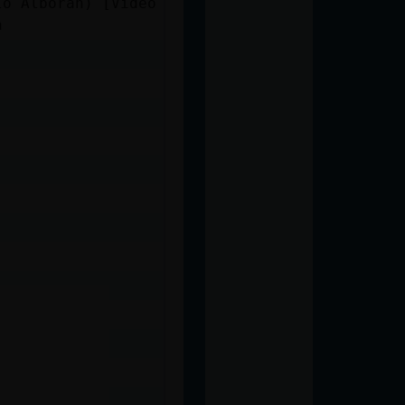
lo Alborán) [Video
a