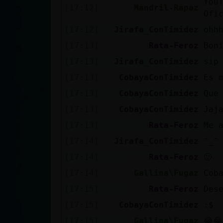
You
[17:12]
Mandril-Rapaz
cuenta
Ofi
[17:12]
Jirafa_ConTimidez
ohh
[17:13]
Rata-Feroz
Bon
Reservar
[17:13]
Jirafa_ConTimidez
sip
alias
[17:13]
CobayaConTimidez
Es 
[17:13]
CobayaConTimidez
Que
[17:13]
CobayaConTimidez
Jaj
Actualizar
contraseña
[17:13]
Rata-Feroz
Me 
[17:14]
Jirafa_ConTimidez
^_^
[17:14]
Rata-Feroz
🙂
Actualizar
[17:14]
Gallina\Fugaz
Cob
IP virtual
[17:15]
Rata-Feroz
Des
[17:15]
CobayaConTimidez
:$
[17:15]
Gallina\Fugaz
😂😂