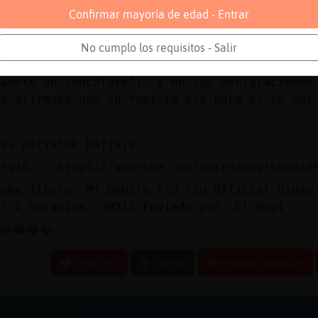
bebito fiu fiu
Confirmar mayoría de edad - Entrar
letra está basada en las supuestas conversaci
residente de Perú, Martín Vizcarra, mantenía 
No cumplo los requisitos - Salir
andidata al congreso Zully Pinchi (a quien en
ramelo de chocolate”), y en sus declaraciones
de afirmaba que su familia era para él lo más
 es detiktok hajjaja
urgió... https://youtube.com/watch?v=gjvha9xd
Tube Titulo: Mi Bebito Fiu Fiu Official Video
ef C Duración: 3M21S Enviado por: El Wagi
😂😂😂😂
Reportar
Volver
Historia anterior