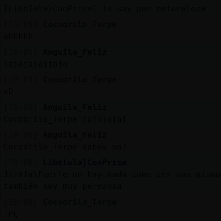
Mis
[Libelula}ConPrisa] lo soy por naturaleza
blogs
[19:05]
Cocodrilo_Torpe
ahhhhh
[19:05]
Anguila_Feliz
Mis
jajajajajjaja
foros
[19:05]
Cocodrilo_Torpe
xD
[19:06]
Anguila_Feliz
Registr
Cocodrilo_Torpe jajajajaj
un
[19:06]
Anguila_Feliz
canal
Cocodrilo_Torpe sabes no?
[19:06]
Libelula}ConPrisa
Jirafa\Fuerte no hay nada cómo ser uno mismo
también soy muy perezosa
Más
gestion
[19:06]
Cocodrilo_Torpe
:Pç