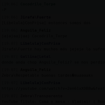
[19:06]
Cocodrilo_Torpe
:P
[19:06]
Jirafa\Fuerte
[Libelula}ConPrisa] entonces somos dos
[19:06]
Anguila_Feliz
jajajaajjaaj Cocodrilo_Torpe
[19:07]
Libelula}ConPrisa
Jirafa\Fuerte hay muchos más jejeje lo sufre
[19:07]
Gallina{Letal
donde anda chop Anguila_Feliz? se nos perdio
[19:07]
Anguila_Feliz
Zebra\Respetable buenas tardes�muaaaaks
[19:07]
Libelula}ConPrisa
https://youtube.com/watch?v=2en61xXOB8w&feat
[19:07]
Zebra\Transparente
YouTube Titulo: Cama y mesa - Vladimir ( Rob