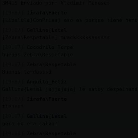
3M41S Enviado por: Vladimir Meneses
[19:07]
Jirafa\Fuerte
[Libelula}ConPrisa] eso es porque tiene hemo
[19:07]
Gallina{Letal
[Zebra\Respetable] muackkkkksssssss
[19:07]
Cocodrilo_Torpe
buenas Zebra\Respetable
[19:07]
Zebra\Respetable
Buenas tardesssd
[19:07]
Anguila_Feliz
Gallina{Letal jajjajajaj le estoy despeinand
[19:07]
Jirafa\Fuerte
tienen*
[19:07]
Gallina{Letal
pero no era calvo?
[19:08]
Zebra\Respetable