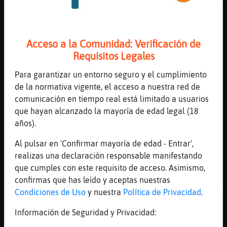
[Libelula}ConPrisa] por eso la sufren en sil
[19:08]
Jirafa\Fuerte
hola Zebra\Respetable
Acceso a la Comunidad: Verificación de
[19:09]
Zebra\Respetable
Requisitos Legales
Eligor_Chop: holaaaa chiquillo
Para garantizar un entorno seguro y el cumplimiento
[19:09]
Zebra\Respetable
de la normativa vigente, el acceso a nuestra red de
Libelula}ConPrisa: holaaa
comunicación en tiempo real está limitado a usuarios
[19:09]
Gallina{Letal
que hayan alcanzado la mayoría de edad legal (18
mira chop por donde aparece todo despeinado 
años).
morado......
Al pulsar en 'Confirmar mayoría de edad - Entrar',
[19:09]
Leon{Insufrible
realizas una declaración responsable manifestando
[Zebra\Respetable] holaaaaaaaa
que cumples con este requisito de acceso. Asimismo,
[19:09]
Libelula}ConPrisa
confirmas que has leído y aceptas nuestras
Jirafa\Fuerte hay muchas cosas qué silenciam
Condiciones de Uso
y nuestra
Política de Privacidad
.
cosas no
Información de Seguridad y Privacidad:
[19:09]
Anguila_Feliz