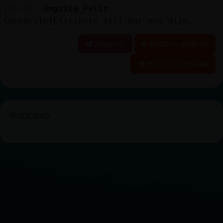
[19:15]
Anguila_Feliz
Cocodrilo{Eficiente siii por eso dije..
Reportar
Historia anterior
Historia siguiente
PUBLICIDAD