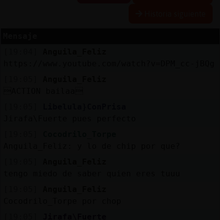
Historia siguiente
Mensaje
Reserva
[19:04]
Anguila_Feliz
alias
https://www.youtube.com/watch?v=DPM_cc-jBQg
[19:05]
Anguila_Feliz
ACTION bailaa
Actuali
[19:05]
Libelula}ConPrisa
contras
Jirafa\Fuerte pues perfecto
[19:05]
Cocodrilo_Torpe
Anguila_Feliz: y lo de chip por que?
Actuali
[19:05]
Anguila_Feliz
IP
tengo miedo de saber quien eres tuuu
virtual
[19:05]
Anguila_Feliz
Cocodrilo_Torpe por chop
[19:05]
Jirafa\Fuerte