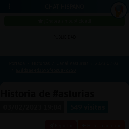
CHAT HISPANO
¡Chatea sin publicidad!
PUBLICIDAD
Iniciar
sesión
Portada
Historias
Canal #asturias
2023-02-03
63ddaee4d1b95f4bc007c350
¡Chatea
sin
publici
Historia de #asturias
03/02/2023 19:04
549 visitas
Crear
una
Reportar
Historia anterior
cuenta