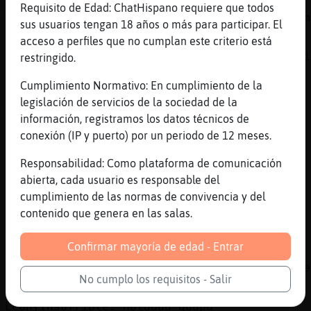
https://www.youtube.com/watch?
Requisito de Edad: ChatHispano requiere que todos
v=SA7Y8EM7g44&list=RDEMRmgTSUpNsYEAjNXuS7lom
sus usuarios tengan 18 años o más para participar. El
[19:09]
Leon{Insufrible
acceso a perfiles que no cumplan este criterio está
guapiiiiiiiiiiiiiiiiiiiiiiiiiiiiiiiiiiiiiiii
restringido.
besissssssssssssssssssssssssssssssss
Cumplimiento Normativo: En cumplimiento de la
[19:09]
Anguila_Feliz
legislación de servicios de la sociedad de la
madree que largoo
información, registramos los datos técnicos de
[19:10]
Anguila_Feliz
conexión (IP y puerto) por un periodo de 12 meses.
jajjajaajajaj
Responsabilidad: Como plataforma de comunicación
[19:10]
Cocodrilo{Eficiente
abierta, cada usuario es responsable del
jejeje
cumplimiento de las normas de convivencia y del
[19:10]
Gallina{Letal
contenido que genera en las salas.
hola Cocodrilo{Eficiente
Confirmar mayoría de edad - Entrar
[19:10]
Jirafa\Fuerte
[Libelula}ConPrisa] la gilipollez, no se ope
No cumplo los requisitos - Salir
[19:10]
Zebra\Respetable
Leon{Insufrible: holaaaa guapa