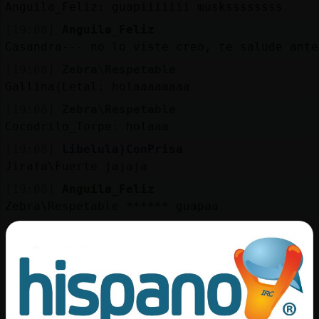
Anguila_Feliz: guapiiiiiii muskssssssss
[19:08]
Anguila_Feliz
Casandra--- no lo viste creo, te salude ante
[19:08]
Zebra\Respetable
Gallina{Letal: holaaaaaaaa
[19:08]
Zebra\Respetable
Cocodrilo_Torpe: holaaa
[19:08]
Libelula}ConPrisa
Jirafa\Fuerte jajaja
[19:08]
Anguila_Feliz
Zebra\Respetable ****** guapaa
[19:08]
Zebra\Respetable
Jirafa\Fuerte: holaaa
[19:08]
Libelula}ConPrisa
Zebra\Respetable muy buenas
[19:08]
Jirafa\Fuerte