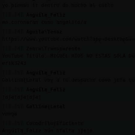
yo pienso ir dentro de mucho al cielo
[19:14]
Anguila_Feliz
me coronaran como angelito/a
[19:14]
Aguila\Tenaz
https://www.youtube.com/watch?app=desktop&v=
[19:14]
Zebra\Transparente
YouTube Titulo: MIGUEL RIOS NO ESTAS SOLA Du
erik3243
[19:15]
Anguila_Feliz
Gallina{Letal voy a tu despacho como jefa qu
[19:15]
Anguila_Feliz
jajajajajajaj
[19:15]
Gallina{Letal
venga
[19:15]
Cocodrilo{Eficiente
Anguila_Feliz aun nfalta jjeje