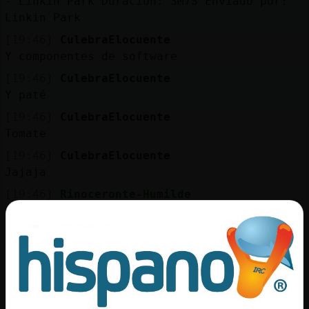
- Linkin Park Duración: 3M7S Enviado por:
Linkin Park
[19:46]
CulebraElocuente
Y componentes de software
[19:46]
CulebraElocuente
Y paté
[19:46]
CulebraElocuente
Tomate
[19:46]
CulebraElocuente
Jajaja
[19:46]
Rinoceronte-Humilde
ya no
[19:46]
CulebraElocuente
Ya no?
[19:47]
Ardilla\Tenaz
Prefiero pescado a la plancha