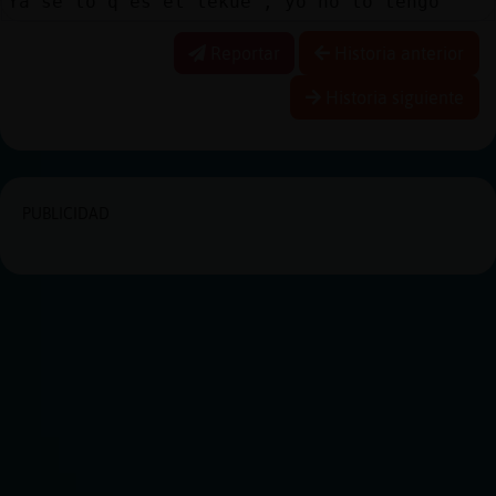
Ya sé lo q es el lekue , yo no lo tengo
Reportar
Historia anterior
Historia siguiente
PUBLICIDAD