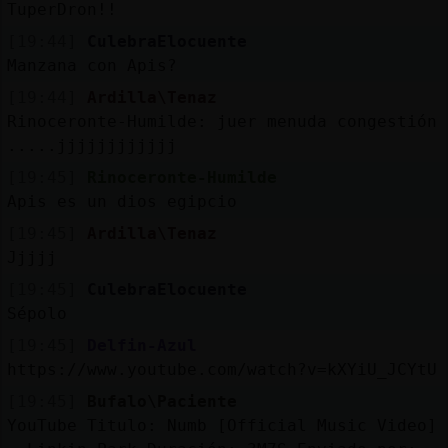
Mis
TuperDron!!
blogs
[19:44]
CulebraElocuente
Manzana con Apis?
[19:44]
Ardilla\Tenaz
Rinoceronte-Humilde: juer menuda congestión
Mis
.....jjjjjjjjjjjj
foros
[19:45]
Rinoceronte-Humilde
Apis es un dios egipcio
[19:45]
Ardilla\Tenaz
Registr
Jjjjj
un
canal
[19:45]
CulebraElocuente
Sépolo
[19:45]
Delfin-Azul
https://www.youtube.com/watch?v=kXYiU_JCYtU
Más
[19:45]
Bufalo\Paciente
gestion
YouTube Titulo: Numb [Official Music Video]