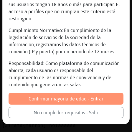
volviiiiiiiii
sus usuarios tengan 18 años o más para participar. El
acceso a perfiles que no cumplan este criterio está
[19:49]
CulebraElocuente
restringido.
Yo, no lo tengo, pero oye todo un detalle,
me lo quieres regalar?
Cumplimiento Normativo: En cumplimiento de la
[19:49]
Ardilla\Tenaz
legislación de servicios de la sociedad de la
Rinoceronte-Humilde: queee????
información, registramos los datos técnicos de
conexión (IP y puerto) por un periodo de 12 meses.
[19:49]
Jirafa{Marron
Buenas tardes!
Responsabilidad: Como plataforma de comunicación
[19:49]
CulebraElocuente
abierta, cada usuario es responsable del
El original tiene un precio
cumplimiento de las normas de convivencia y del
contenido que genera en las salas.
[19:49]
Ardilla\Tenaz
Rata\Feliz: reee holas
Confirmar mayoría de edad - Entrar
[19:49]
CulebraElocuente
Jirafa{Marron buenas tardes
No cumplo los requisitos - Salir
[19:49]
Rata\Feliz
[Jirafa{Marron] holaaaaaa