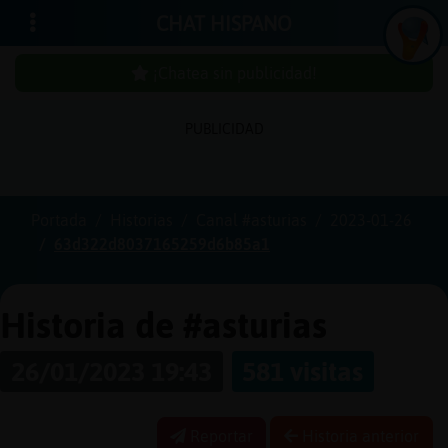
CHAT HISPANO
¡Chatea sin publicidad!
PUBLICIDAD
Iniciar
sesión
Portada
Historias
Canal #asturias
2023-01-26
63d322d8037165259d6b85a1
¡Chatea
sin
publici
Historia de #asturias
26/01/2023 19:43
581 visitas
Crear
una
Reportar
Historia anterior
cuenta