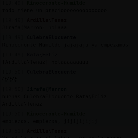
[19:49]
Rinoceronte-Humilde
todo tiene un preciooooooooooooooo
[19:49]
Ardilla\Tenaz
Jirafa{Marron: holaaa
[19:49]
CulebraElocuente
Rinoceronte-Humilde jajajaja ya empezamos
[19:49]
Rata\Feliz
[Ardilla\Tenaz] holaaaaaaaaa
[19:50]
CulebraElocuente
🤐🤐🤐
[19:50]
Jirafa{Marron
buenas CulebraElocuente Rata\Feliz
Ardilla\Tenaz
[19:50]
Rinoceronte-Humilde
empiezas, empiezas, jijijijijij
[19:51]
Ardilla\Tenaz