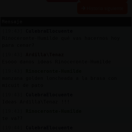
Historia siguiente
Mensaje
Reserva
[19:43]
CulebraElocuente
alias
Rinoceronte-Humilde qué vas hacernos hoy
para cenar?
[19:43]
Ardilla\Tenaz
Actuali
Esooo danos ideas Rinoceronte-Humilde
contras
[19:43]
Rinoceronte-Humilde
manzana golden loncheada a la brasa con
micuit de pato
Actuali
[19:43]
CulebraElocuente
IP
Ideas Ardilla\Tenaz !!!
virtual
[19:43]
Rinoceronte-Humilde
te va??
[19:44]
CulebraElocuente