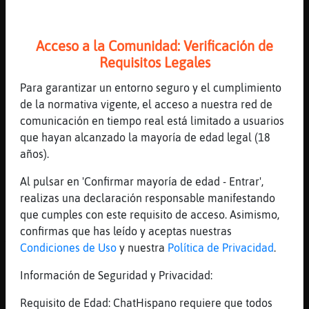
[19:47]
Ardilla\Tenaz
Y piña
[19:47]
CulebraElocuente
Acceso a la Comunidad: Verificación de
https://youtube.com/watch?
Requisitos Legales
v=RG8YSMUZ2Nk&feature=shares
Para garantizar un entorno seguro y el cumplimiento
[19:47]
Bufalo\Paciente
de la normativa vigente, el acceso a nuestra red de
YouTube Titulo: Mon Laferte - La Nave del
comunicación en tiempo real está limitado a usuarios
Olvido | Homenaje a José José, Vive Latino
que hayan alcanzado la mayoría de edad legal (18
2020 Duración: 3M57S Enviado por: Archivo
años).
Laferte
Al pulsar en 'Confirmar mayoría de edad - Entrar',
[19:47]
Ardilla\Tenaz
realizas una declaración responsable manifestando
Es ligero y está más rico
que cumples con este requisito de acceso. Asimismo,
[19:48]
CulebraElocuente
confirmas que has leído y aceptas nuestras
Ardilla\Tenaz rico
Condiciones de Uso
y nuestra
Política de Privacidad
.
[19:48]
Rinoceronte-Humilde
Información de Seguridad y Privacidad:
usais el lekue??
[19:48]
Rata\Feliz
Requisito de Edad: ChatHispano requiere que todos