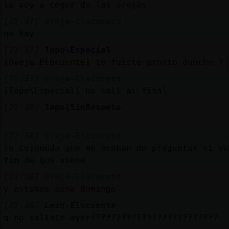
la voy a coger de las orejas
[22:37]
Oveja-Elocuente
no hay
[22:37]
Topo\Especial
[Oveja-Elocuente] te fuiste pronto anoche ?
[22:37]
Oveja-Elocuente
[Topo\Especial] no sali al final
[22:38]
Topo{SinRespeto
.
[22:38]
Oveja-Elocuente
lo cojonudo que me acaban de preguntar si vo
fin de que viene
[22:38]
Oveja-Elocuente
y estamos auna domingo
[22:38]
Leon-Elocuente
q no saliste ayer?????????????????????????