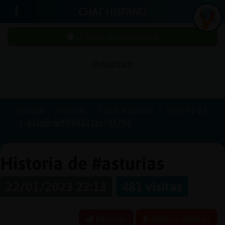
CHAT HISPANO
¡Chatea sin publicidad!
PUBLICIDAD
Iniciar
sesión
Portada
Historias
Canal #asturias
2023-01-22
63cddcfe9f065d233e74779d
¡Chatea
sin
publicidad!
Historia de #asturias
22/01/2023 22:13
481 visitas
Crear
una
Reportar
Historia anterior
cuenta