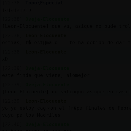
[22:38]
Topo\Especial
jajajajaja
[22:38]
Oveja-Elocuente
[Leon-Elocuente] que va, asique no pude trol
[22:38]
Leon-Elocuente
ostias, t� est᳠malo... te ha debido de dar f
[22:38]
Leon-Elocuente
xD
[22:39]
Oveja-Elocuente
este finde que viene, alomejor
[22:39]
Oveja-Elocuente
[Leon-Elocuente] no sali󠮩ngun asique en casi
[22:39]
Leon-Elocuente
yo ya estoy cagᠣon el fr�pa finales de Febr
vaya pa los Madriles
[22:40]
Oveja-Elocuente