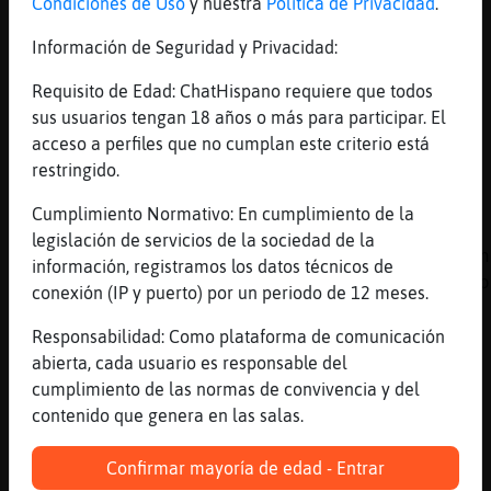
Condiciones de Uso
y nuestra
Política de Privacidad
.
jajaja
[22:27]
Oveja-Elocuente
Información de Seguridad y Privacidad:
[Leon-Elocuente] recuerdas estas frases?
Requisito de Edad: ChatHispano requiere que todos
[22:28]
Oveja-Elocuente
sus usuarios tengan 18 años o más para participar. El
.eer 21
acceso a perfiles que no cumplan este criterio está
[22:28]
Oveja-Elocuente
restringido.
.leer 21
Cumplimiento Normativo: En cumplimiento de la
[22:28]
Gallina-Tenaz
legislación de servicios de la sociedad de la
Cita 21 : LaurE ¦ un empotrador hace huracan
información, registramos los datos técnicos de
falta - Auri ¦ los terremotos de graná fuero
conexión (IP y puerto) por un periodo de 12 meses.
empotrador
Responsabilidad: Como plataforma de comunicación
[22:28]
Oveja-Elocuente
abierta, cada usuario es responsable del
espera
cumplimiento de las normas de convivencia y del
[22:28]
Oveja-Elocuente
contenido que genera en las salas.
.leer 22
[22:28]
Gallina-Tenaz
Confirmar mayoría de edad - Entrar