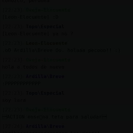
conozco, perdona
[22:23]
Oveja-Elocuente
[Leon-Elocuente] :D
[22:23]
Topo\Especial
[Leon-Elocuente] ya no ?
[22:23]
Leon-Elocuente
.oO Ardilla\Breve Oo. holaaa pecooo!! :)
[22:23]
Oveja-Elocuente
hola a todos de nuevo
[22:23]
Ardilla\Breve
:PPPPPPPPPPPP
[22:23]
Topo\Especial
soy lara
[22:23]
Oveja-Elocuente
ACTION ense񡠵na teta para saludar
[22:24]
Ardilla\Breve