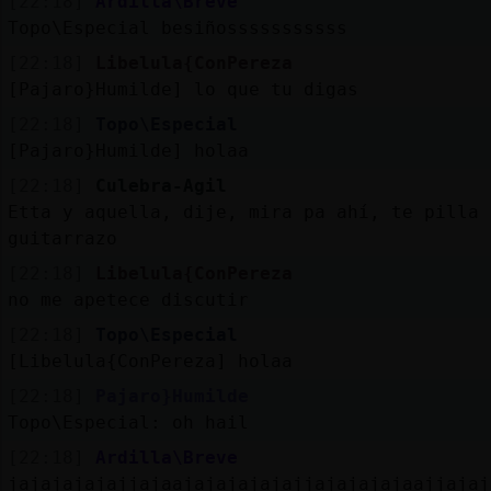
[22:18]
Ardilla\Breve
Topo\Especial besiñosssssssssss
[22:18]
Libelula{ConPereza
[Pajaro}Humilde] lo que tu digas
[22:18]
Topo\Especial
[Pajaro}Humilde] holaa
[22:18]
Culebra-Agil
Etta y aquella, dije, mira pa ahí, te pilla 
guitarrazo
[22:18]
Libelula{ConPereza
no me apetece discutir
[22:18]
Topo\Especial
[Libelula{ConPereza] holaa
[22:18]
Pajaro}Humilde
Topo\Especial: oh hail
[22:18]
Ardilla\Breve
jajajajajajjajaajajajajajajjajajajajaajjajaj