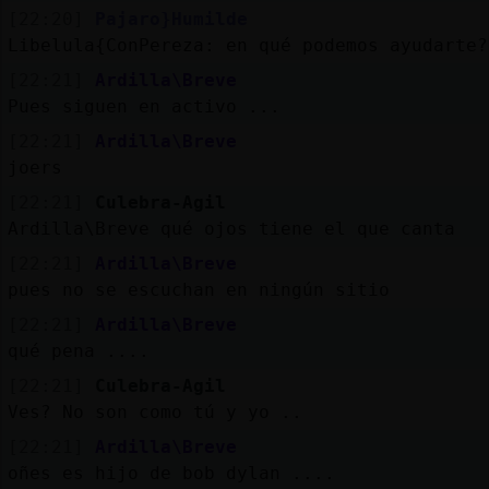
[22:20]
Pajaro}Humilde
Libelula{ConPereza: en qué podemos ayudarte?
[22:21]
Ardilla\Breve
Pues siguen en activo ...
[22:21]
Ardilla\Breve
joers
[22:21]
Culebra-Agil
Ardilla\Breve qué ojos tiene el que canta
[22:21]
Ardilla\Breve
pues no se escuchan en ningún sitio
[22:21]
Ardilla\Breve
qué pena ....
[22:21]
Culebra-Agil
Ves? No son como tú y yo ..
[22:21]
Ardilla\Breve
oñes es hijo de bob dylan ....