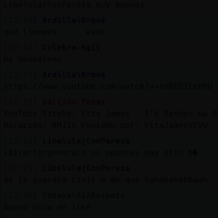
Mis
Libelula{ConPereza muy buenas
blogs
[22:14]
Ardilla\Breve
qué tiempos .... esos
[22:14]
Culebra-Agil
Mis
De desmelene
foros
[22:15]
Ardilla\Breve
https://www.youtube.com/watch?v=rmREDIEePBU
[22:15]
Gallina-Tenaz
Registrar
un
YouTube Titulo: Etta James - I'd Rather Go B
Duración: 8M11S Enviado por: EttaJamesVEVO
canal
[22:15]
Libelula{ConPereza
[directorgeneral] no apuntas muy alto ߿�
[22:15]
Libelula{ConPereza
Más
de la guardia civil o de que hahahahahhaah
gestiones
[22:16]
Cobaya\SinRespeto
Bueno hora de irse