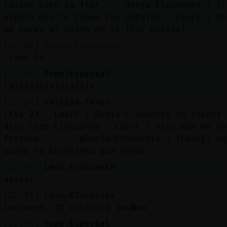
taaaan bien la flor...- Oveja-Elocuente ¦ [L
espera que te toque los pétalos - LaurE ¦ Ov
me sacas el polen de la flor please?
[22:34]
Oveja-Elocuente
.leer 23
[22:34]
Topo\Especial
jajajajajajajajaja
[22:34]
Gallina-Tenaz
Cita 23 : LaurE ¦ Oveja-Elocuente tu tienes 
dice Leon-Elocuente - LaurE ¦ mira que me ha
frutera...... -@Oveja-Elocuente ¦ [LaurE] pu
gorda la berenjena que tengo
[22:34]
Leon-Elocuente
aaayyy
[22:34]
Leon-Elocuente
Laureeee, d󮤥 estarᬠla jod�aa
[22:34]
Topo\Especial