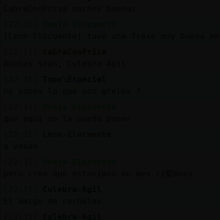
CabraConPrisa noches buenas
[22:31]
Oveja-Elocuente
[Leon-Elocuente] tuve una frase muy buena en
[22:31]
CabraConPrisa
Buenas sean, Culebra-Agil
[22:31]
Topo\Especial
no sabes lo que son grelos ?
[22:31]
Oveja-Elocuente
que aqui no la puedo poner
[22:31]
Leon-Elocuente
q vaaaa
[22:31]
Oveja-Elocuente
pero creo que estuvimos un mes ri鮤onos
[22:31]
Culebra-Agil
El amigo de cachelos
[22:32]
Culebra-Agil