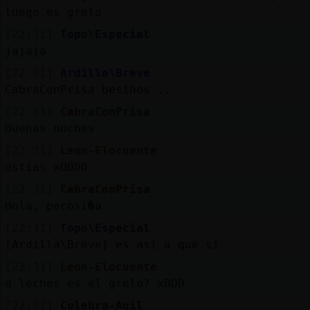
luego es grelo
[22:31]
Topo\Especial
jajaja
[22:31]
Ardilla\Breve
CabraConPrisa besiños ...
[22:31]
CabraConPrisa
Buenas noches
[22:31]
Leon-Elocuente
ostias xDDDD
[22:31]
CabraConPrisa
Hola, pecosi�a
[22:31]
Topo\Especial
[Ardilla\Breve] es asi a que si
[22:31]
Leon-Elocuente
q leches es el grelo? xDDD
[22:31]
Culebra-Agil