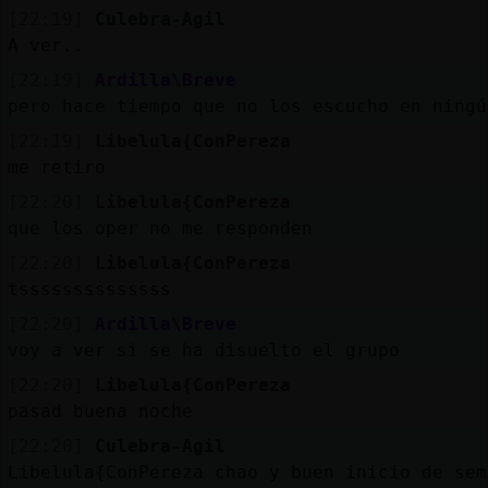
[22:19]
Culebra-Agil
A ver..
[22:19]
Ardilla\Breve
pero hace tiempo que no los escucho en ningú
[22:19]
Libelula{ConPereza
me retiro
[22:20]
Libelula{ConPereza
que los oper no me responden
[22:20]
Libelula{ConPereza
tssssssssssssss
[22:20]
Ardilla\Breve
voy a ver si se ha disuelto el grupo
[22:20]
Libelula{ConPereza
pasad buena noche
[22:20]
Culebra-Agil
Libelula{ConPereza chao y buen inicio de sem