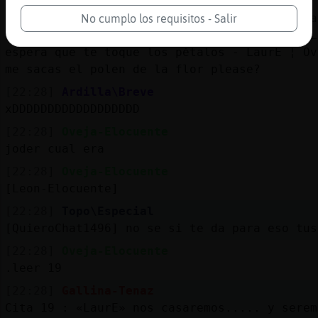
Cita 22 : Oveja-Elocuente ¦ es jardinero -
Oveja-Elocuente ahora entiendo.. que me sepa
No cumplo los requisitos - Salir
taaaan bien la flor...- Oveja-Elocuente ¦ [L
espera que te toque los pétalos - LaurE ¦ Ov
me sacas el polen de la flor please?
[22:28]
Ardilla\Breve
xDDDDDDDDDDDDDDDDDD
[22:28]
Oveja-Elocuente
joder cual era
[22:28]
Oveja-Elocuente
[Leon-Elocuente]
[22:28]
Topo\Especial
[QuieroChat1496] no se si te da para eso tus
[22:28]
Oveja-Elocuente
.leer 19
[22:28]
Gallina-Tenaz
Cita 19 : «LaurE» nos casaremos..... y serem