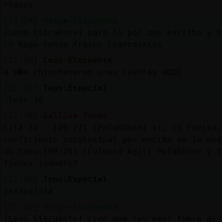
frases
[22:29]
Oveja-Elocuente
[Leon-Elocuente] para lo poc que escribo y h
lo hago tengo frases legendarias
[22:30]
Leon-Elocuente
a m�e chinchetaron unas cuantas xDDD
[22:30]
Topo\Especial
.leer 30
[22:30]
Gallina-Tenaz
Cita 30 : [09:27] (PeTaRDooo) sí, lo repito,
coeficiente intelectual por encima de la med
do tado [09:28] (Culebra-Agil) PeTaRDooo y d
Tienes juanete?
[22:30]
Topo\Especial
jajajajaja
[22:30]
Oveja-Elocuente
[Leon-Elocuente] creo que soy peor fuera de 