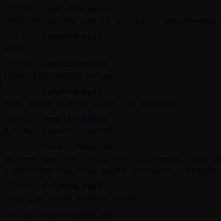
[22:22]
Leon-Elocuente
ACTION saluda con la manita... annyeonghas
[22:22]
Culebra-Agil
Ahhh
[22:22]
Topo\Especial
[Leon-Elocuente] holaa
[22:22]
Culebra-Agil
Pues ahora que lo dices, se parecen
[22:22]
Ardilla\Breve
Holiñas Leon-Elocuente ...
[22:22]
Pajaro}Humilde
un oper por fin. hola Leon-Elocuente. que le
a p0der0s4 que copy pasta es igual a fraude
[22:22]
Culebra-Agil
Leon-Elocuente buenas noches
[22:22]
Pajaro}Humilde