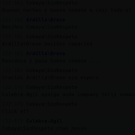
[22:16]
Cobaya\SinRespeto
Buenas noches y buena semana a casi todo el 
[22:16]
Ardilla\Breve
Besiños Cobaya\SinRespeto
[22:16]
Cobaya\SinRespeto
Ardilla\Breve besiños rapaciña
[22:16]
Ardilla\Breve
Descansa y pasa buena semana ....
[22:16]
Cobaya\SinRespeto
Gracias Ardilla\Breve eso espero
[22:17]
Cobaya\SinRespeto
Culebra-Agil ayalga anda company feliz seman
[22:17]
Cobaya\SinRespeto
Click off
[22:17]
Culebra-Agil
Cobaya\SinRespeto chao besín