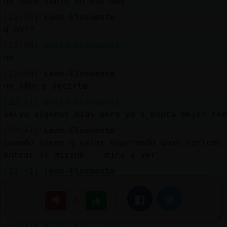
no hace tanto en ese mes
[22:40]
Leon-Elocuente
q no??
[22:40]
Oveja-Elocuente
no
[22:40]
Leon-Elocuente
no s頹o q decirte
[22:41]
Oveja-Elocuente
salvo algunos dias pero ya s enota mejor tem
[22:41]
Leon-Elocuente
cuando tenga q estar esperando unas horicas 
entrar al Wizink... mira a ver
[22:41]
Leon-Elocuente
ya te lo dir�
[22:41]
Ardilla\Breve
|
Facebook
Twitter
-5
a quién vas a ver?