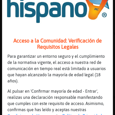
lo tenia antes tambien
[22:26]
Topo\Especial
feliz a�o
[22:26]
Leon-Elocuente
ah, s� pues no habrᠣoincidido q te lo haya 
Acceso a la Comunidad: Verificación de
[22:26]
Leon-Elocuente
Requisitos Legales
sorry!
[22:27]
Culebra-Agil
Para garantizar un entorno seguro y el cumplimiento
CDoviedo46 buenas noches
de la normativa vigente, el acceso a nuestra red de
comunicación en tiempo real está limitado a usuarios
[22:27]
Oveja-Elocuente
que hayan alcanzado la mayoría de edad legal (18
[Topo\Especial] no me claves nah en la teta,
años).
poner nerviosa
[22:27]
Leon-Elocuente
Al pulsar en 'Confirmar mayoría de edad - Entrar',
.oO Culebra-Agil Oo. buenas!!, q se me hab�p
realizas una declaración responsable manifestando
saludarte! :)
que cumples con este requisito de acceso. Asimismo,
confirmas que has leído y aceptas nuestras
[22:27]
Topo\Especial