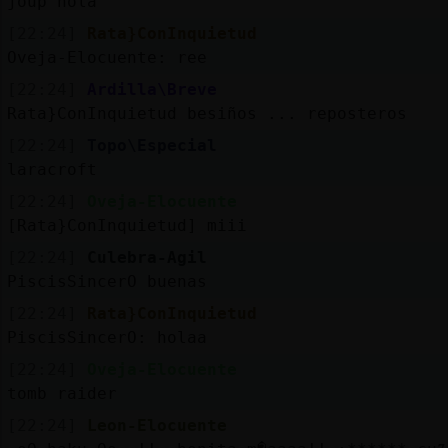
joup hola
[22:24]
Rata}ConInquietud
Oveja-Elocuente: ree
[22:24]
Ardilla\Breve
Rata}ConInquietud besiños ... reposteros
[22:24]
Topo\Especial
laracroft
[22:24]
Oveja-Elocuente
[Rata}ConInquietud] miii
[22:24]
Culebra-Agil
PiscisSincerO buenas
[22:24]
Rata}ConInquietud
PiscisSincerO: holaa
[22:24]
Oveja-Elocuente
tomb raider
[22:24]
Leon-Elocuente