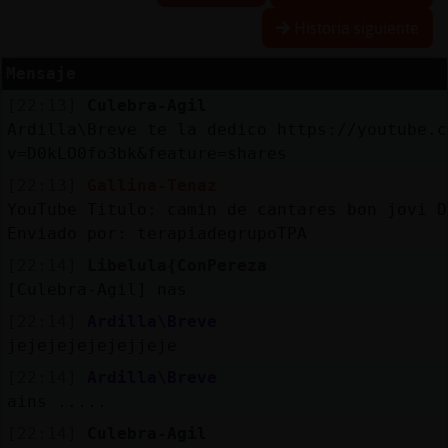
Historia siguiente
Mensaje
Reservar
[22:13]
Culebra-Agil
alias
Ardilla\Breve te la dedico https://youtube.c
v=D0kLO0fo3bk&feature=shares
[22:13]
Gallina-Tenaz
Actualizar
YouTube Titulo: camin de cantares bon jovi D
contraseña
Enviado por: terapiadegrupoTPA
[22:14]
Libelula{ConPereza
[Culebra-Agil] nas
Actualizar
[22:14]
Ardilla\Breve
IP
jejejejejejejjeje
virtual
[22:14]
Ardilla\Breve
ains .....
[22:14]
Culebra-Agil