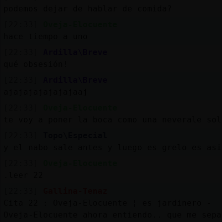
podemos dejar de hablar de comida?
[22:33]
Oveja-Elocuente
hace tiempo a uno
[22:33]
Ardilla\Breve
qué obsesión!
[22:33]
Ardilla\Breve
ajajajajajajajaaj
[22:33]
Oveja-Elocuente
te voy a poner la boca como una neverale sol
[22:33]
Topo\Especial
y el nabo sale antes y luego es grelo es asi
[22:33]
Oveja-Elocuente
.leer 22
[22:33]
Gallina-Tenaz
Cita 22 : Oveja-Elocuente ¦ es jardinero -
Oveja-Elocuente ahora entiendo.. que me sepa