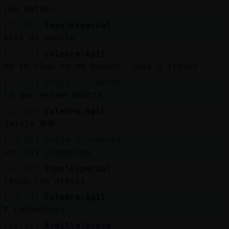
(me matan)
[22:32]
Topo\Especial
esta de muerte
[22:32]
Culebra-Agil
No se cómo no me banean, cada 5 frases
[22:32]
Oveja-Elocuente
lo que estᠤe muerte
[22:32]
Culebra-Agil
Jajaja 🙈🙈
[22:32]
Oveja-Elocuente
son las croquetas
[22:32]
Topo\Especial
lacon con grelos
[22:33]
Culebra-Agil
Y cachelosss
[22:33]
Ardilla\Breve