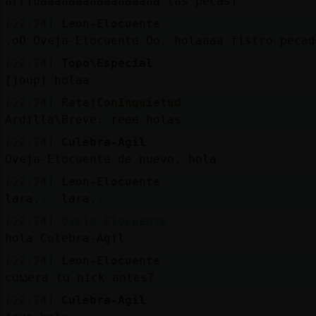
arribaaaaaaaaaaaaaaaaa las pecas!
[22:24]
Leon-Elocuente
.oO Oveja-Elocuente Oo. holaaaa fistro pecad
[22:24]
Topo\Especial
[joup] holaa
[22:24]
Rata}ConInquietud
Ardilla\Breve: reee holas
[22:24]
Culebra-Agil
Oveja-Elocuente de nuevo, hola
[22:24]
Leon-Elocuente
lara... lara...
[22:24]
Oveja-Elocuente
hola Culebra-Agil
[22:24]
Leon-Elocuente
cuᬠera tu nick antes?
[22:24]
Culebra-Agil