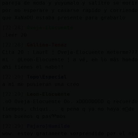
pareja de moda y yuyumalo y salitre se morir
por no esperare y casarse rapido y corriendo
que XaNaDU estaba presente para grabarlo
[22:28]
Oveja-Elocuente
.leer 20
[22:28]
Gallina-Tenaz
Cita 20 : LaurE ¦ Oveja-Elocuente meterme???
mi - @Leon-Elocuente ¦ a vé, en lo más hondo
ahí tienes el nabo!!
[22:29]
Topo\Especial
a mi me pusieran una creo
[22:29]
Leon-Elocuente
.oO Oveja-Elocuente Oo. xDDDDDDDD q recuerdo
tiempos, chiqui... q pena q ya no haya m᳠de 
tan buenos q pasᢡmos
[22:29]
Pajaro}Humilde
wow. estoy gratamente sorprendido por el niv