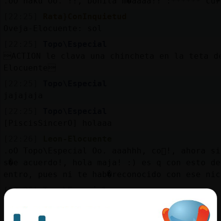
.oO haku Oo. !!, bonita m�aaaa!! :****** cu᮴
[22:25]
Rata}ConInquietud
Oveja-Elocuente: sol
[22:25]
Topo\Especial
ACTION le clava una chincheta en la teta d
Elocuente
[22:25]
Topo\Especial
jajajaja
[22:25]
Topo\Especial
[PiscisSincerO] holaaa
[22:26]
Leon-Elocuente
.oO Topo\Especial Oo. aaahhh, co񯯯!, ahora s
s�e acuerdo!, hola maja! :) es q con esto de
entro, pues ni te hab�reconocido con ese nic
[22:26]
Topo\Especial
[haku] reeee
[22:26]
Topo\Especial