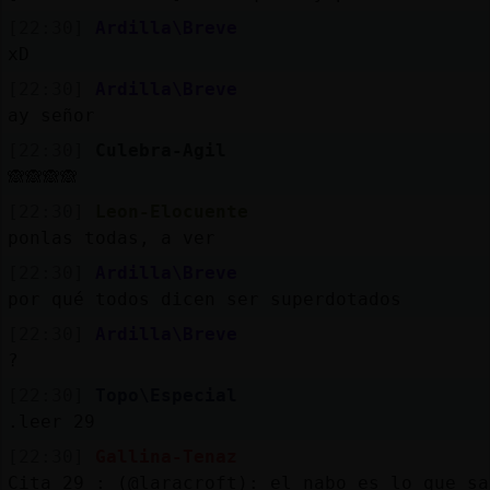
[22:30]
Ardilla\Breve
xD
[22:30]
Ardilla\Breve
ay señor
[22:30]
Culebra-Agil
🙈🙈🙈🙈
[22:30]
Leon-Elocuente
ponlas todas, a ver
[22:30]
Ardilla\Breve
por qué todos dicen ser superdotados
[22:30]
Ardilla\Breve
?
[22:30]
Topo\Especial
.leer 29
[22:30]
Gallina-Tenaz
Cita 29 : (@laracroft): el nabo es lo que sa