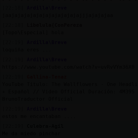
[22:18]
Ardilla\Breve
jaajajajajajajajajajajajajjjajajajaa
[22:18]
Libelula{ConPereza
[Topo\Especial] hola
[22:19]
Ardilla\Breve
loquiña eres ...
[22:19]
Ardilla\Breve
https://www.youtube.com/watch?v=uvRvVYm36X0
[22:19]
Gallina-Tenaz
YouTube Titulo: The Wallflowers - One Headli
+ Español // Video Official Duración: 4M39S 
BrunoTraductor Official
[22:19]
Ardilla\Breve
estos me encantaban ....
[22:19]
Culebra-Agil
Me da miedo pinchar