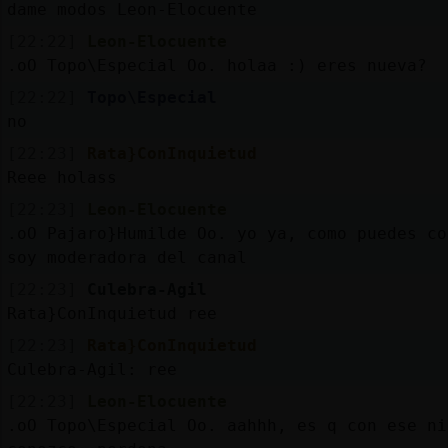
dame modos Leon-Elocuente
[22:22]
Leon-Elocuente
.oO Topo\Especial Oo. holaa :) eres nueva?
[22:22]
Topo\Especial
no
[22:23]
Rata}ConInquietud
Reee holass
[22:23]
Leon-Elocuente
.oO Pajaro}Humilde Oo. yo ya, como puedes co
soy moderadora del canal
[22:23]
Culebra-Agil
Rata}ConInquietud ree
[22:23]
Rata}ConInquietud
Culebra-Agil: ree
[22:23]
Leon-Elocuente
.oO Topo\Especial Oo. aahhh, es q con ese ni