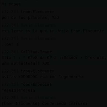
mi maaaa
[22:34]
Leon-Elocuente
pon de las primeras, Mad
[22:34]
Oveja-Elocuente
esa frase es la que te decia Leon-Elocuente
[22:34]
Oveja-Elocuente
.leer 1
[22:34]
Gallina-Tenaz
Cita 1 : * OPeR da OP a :rOdadOr /
Dios mío,
una metralleta!! XDD
[22:35]
Leon-Elocuente
ostias xDDDDDDD ese fue legendario
[22:35]
Topo\Especial
jajajajajajaja
[22:35]
Oveja-Elocuente
[Leon-Elocuente] donde anda intrussa