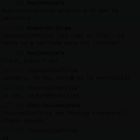
[12:10]
Oso{Sensible
Buho-ConInquietud gracias a ti por tú
paciencia
[12:10]
Avestruz-Torpe
Tiburon}ConPrisa: ves como al final..la
tarta va a ser toda para ti? jejejeje
[12:10]
Oso{Sensible
Sidra, pipas y sol
[12:10]
Tiburon}ConPrisa
cantabra, te has inclu� en la entrevista?
[12:10]
Tiburon}ConPrisa
lo veo, la har頣hiquitina
[12:10]
Buho-ConInquietud
Tiburon}ConPrisa que Hormiga-Elocuente51
eligio salado
[12:10]
Tiburon}ConPrisa
ya