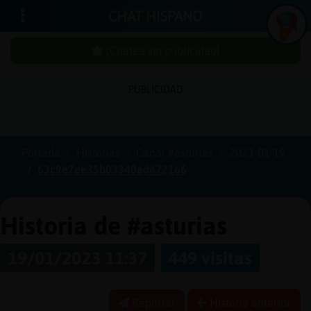
CHAT HISPANO
¡Chatea sin publicidad!
I
n
ic
ia
r
e
s
ió
n
PUBLICIDAD
s
Portada
Historias
Canal #asturias
2023-01-19
¡
C
h
a
t
e
a
in
u
b
l
ic
id
a
d
!
63c9e7ee35b03340ad472166
s
p
Historia de #asturias
C
r
e
a
r
n
a
u
e
n
t
a
19/01/2023 11:37
449 visitas
u
c
Reportar
Historia anterior