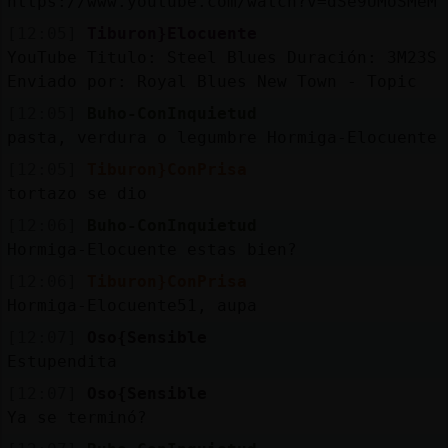
https://www.youtube.com/watch?v=dSe9UMoSMeM
[12:05]
Tiburon}Elocuente
YouTube Titulo: Steel Blues Duración: 3M23S
Enviado por: Royal Blues New Town - Topic
[12:05]
Buho-ConInquietud
pasta, verdura o legumbre Hormiga-Elocuente
[12:05]
Tiburon}ConPrisa
tortazo se dio
[12:06]
Buho-ConInquietud
Hormiga-Elocuente estas bien?
[12:06]
Tiburon}ConPrisa
Hormiga-Elocuente51, aupa
[12:07]
Oso{Sensible
Estupendita
[12:07]
Oso{Sensible
Ya se terminó?