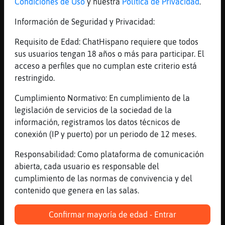
Condiciones de Uso
y nuestra
Política de Privacidad
.
[11:55]
Tiburon}ConPrisa
Información de Seguridad y Privacidad:
que sea trabajador
[11:55]
Tiburon}ConPrisa
Requisito de Edad: ChatHispano requiere que todos
que tenga iniciativa
sus usuarios tengan 18 años o más para participar. El
acceso a perfiles que no cumplan este criterio está
[11:55]
Tiburon}ConPrisa
restringido.
espera, sigo
[11:56]
Tiburon}ConPrisa
Cumplimiento Normativo: En cumplimiento de la
que sea limpio y ordenado
legislación de servicios de la sociedad de la
información, registramos los datos técnicos de
[11:56]
Avestruz-Torpe
conexión (IP y puerto) por un periodo de 12 meses.
Tiburon}ConPrisa: jejejejeje, es muy larga
la lista.....
Responsabilidad: Como plataforma de comunicación
[11:56]
Buho-ConInquietud
abierta, cada usuario es responsable del
jajajajajajajj
cumplimiento de las normas de convivencia y del
contenido que genera en las salas.
[11:56]
Tiburon}ConPrisa
que tenga coche
Confirmar mayoría de edad - Entrar
[11:56]
Buho-ConInquietud