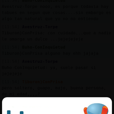
[11:54]
Buho-ConInquietud
Avestruz-Torpe nooo, es porque todavia hay
tabues en segun que cosas....sin embargo es
algo tan natural que yo no no entiendo
[11:54]
Avestruz-Torpe
Tiburon}ConPrisa: con cuidado...que a nadie
le amarga un dulce ...jejejejeje
[11:54]
Buho-ConInquietud
Tiburon}ConPrisa alguno hay ehh jajaja
[11:54]
Avestruz-Torpe
Buho-ConInquietud: ya, suele pasar si
jejejeje
[11:54]
Tiburon}ConPrisa
pero soltero, guapo, majo, buena persona,
de mi edad,,,,?
[11:55]
Avestruz-Torpe
https://www.youtube.com/watch?v=m-VyGDNY9do