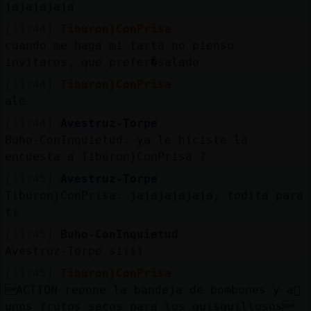
jajajajaja
[11:44]
Tiburon}ConPrisa
cuando me haga mi tarta no pienso
invitaros, que prefer�salado
[11:44]
Tiburon}ConPrisa
ale
[11:44]
Avestruz-Torpe
Buho-ConInquietud: ya le hiciste la
encuesta a Tiburon}ConPrisa ?
[11:45]
Avestruz-Torpe
Tiburon}ConPrisa: jajajajajaja, todita para
ti
[11:45]
Buho-ConInquietud
Avestruz-Torpe siiii
[11:45]
Tiburon}ConPrisa
ACTION repone la bandeja de bombones y a񡤥
unos frutos secos para los quisquillosos