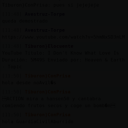
Tiburon}ConPrisa: pues si jejejeje
[11:48]
Avestruz-Torpe
queda demostrado
[11:48]
Avestruz-Torpe
https://www.youtube.com/watch?v=5hmNxSD3nLM
[11:48]
Tiburon}Elocuente
YouTube Titulo: I Don't Know What Love Is
Duración: 5M49S Enviado por: Heaven & Earth
- Topic
[11:50]
Tiburon}ConPrisa
hola desde noAvil�s
[11:50]
Tiburon}ConPrisa
ACTION mira a hansen50 y cantabra
comiendo frutos secos y coge un bomb�n
[11:50]
Tiburon}ConPrisa
hola GuardiaCivilAburrido