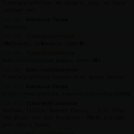
Tiburon}ConPrisa: me alegro, hoy..no toca
cocinar no?
[11:40]
Avestruz-Torpe
jejejeje
[11:40]
Tiburon}ConPrisa
s�m᳠tarde, as�ongelo tambi�n
[11:40]
Tiburon}ConPrisa
Buho-ConInquietud guapa, buen d�a
[11:40]
Buho-ConInquietud
Tiburon}ConPrisa buenos dias guapa besoss
[11:41]
Avestruz-Torpe
https://www.youtube.com/watch?v=ioOzsi9aHQQ
[11:41]
Tiburon}Elocuente
YouTube Titulo: Daniel Castro - I'll Play
The Blues For You Duración: 7M43S Enviado
por: Don's Tunes