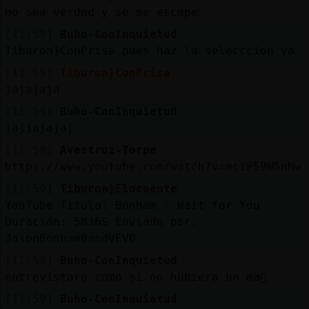
no sea verdad y se me escape
[11:59]
Buho-ConInquietud
Tiburon}ConPrisa pues haz la selecccion ya
[11:59]
Tiburon}ConPrisa
jajajaja
[11:59]
Buho-ConInquietud
jajjajajaj
[11:59]
Avestruz-Torpe
https://www.youtube.com/watch?v=mciP59WSnNw
[11:59]
Tiburon}Elocuente
YouTube Titulo: Bonham - Wait for You
Duración: 5M36S Enviado por:
JasonBonhamBandVEVO
[11:59]
Buho-ConInquietud
entrevistare como si no hubiera un ma񡮡
[11:59]
Buho-ConInquietud