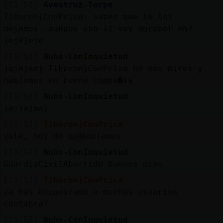
[11:51]
Avestruz-Torpe
Tiburon}ConPrisa: sabes que te los
dejamos..aunque uno si voy aprobar eh?
jejejeje
[11:51]
Buho-ConInquietud
jajajaaj Tiburon}ConPrisa no nos mires y
hablemos en buena compa�ia
[11:51]
Buho-ConInquietud
jajjajaaj
[11:51]
Tiburon}ConPrisa
vale, hoy de qu頨ablamos
[11:51]
Buho-ConInquietud
GuardiaCivilAburrido buenos dias
[11:51]
Tiburon}ConPrisa
ya has encuestado a muchos usuarios
cantabra?
[11:52]
Buho-ConInquietud