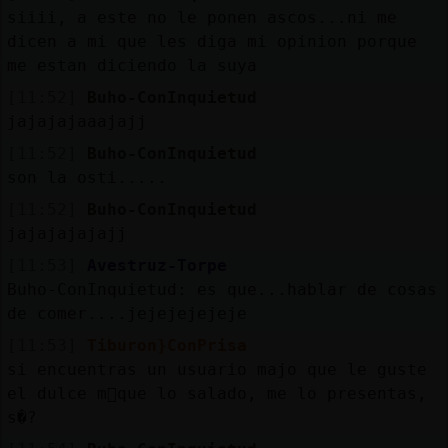
siiii, a este no le ponen ascos...ni me
dicen a mi que les diga mi opinion porque
me estan diciendo la suya
[11:52]
Buho-ConInquietud
jajajajaaajajj
[11:52]
Buho-ConInquietud
son la osti.....
[11:52]
Buho-ConInquietud
jajajajajajj
[11:53]
Avestruz-Torpe
Buho-ConInquietud: es que...hablar de cosas
de comer....jejejejejeje
[11:53]
Tiburon}ConPrisa
si encuentras un usuario majo que le guste
el dulce m᳠que lo salado, me lo presentas,
s�?