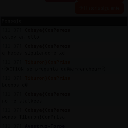
R
e
s
e
r
v
r
l
ia
s
Historia siguiente
a
a
Mensaje
[11:37]
Cobaya{ConPereza
A
c
t
u
a
l
a
r
o
n
t
r
a
s
e
ñ
a
estoy en ello
iz
c
[11:37]
Cobaya{ConPereza
q haces siguiendome xd
[11:37]
Tiburon}ConPrisa
A
c
t
u
a
l
iz
a
P
ir
t
u
a
l
ACTION se pregunta qu頳erᠷenchear
r I
[11:37]
Tiburon}ConPrisa
v
buenos d�
[11:37]
Cobaya{ConPereza
no me stalkees
M
is
lo
g
s
b
[11:37]
Cobaya{ConPereza
wenas Tiburon}ConPrisa
[11:37]
Avestruz-Torpe