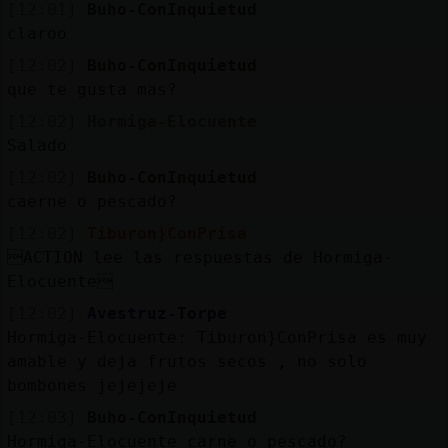
[12:01]
Buho-ConInquietud
claroo
[12:02]
Buho-ConInquietud
que te gusta mas?
[12:02]
Hormiga-Elocuente
Salado
[12:02]
Buho-ConInquietud
caerne o pescado?
[12:02]
Tiburon}ConPrisa
ACTION lee las respuestas de Hormiga-
Elocuente
[12:02]
Avestruz-Torpe
Hormiga-Elocuente: Tiburon}ConPrisa es muy
amable y deja frutos secos , no solo
bombones jejejeje
[12:03]
Buho-ConInquietud
Hormiga-Elocuente carne o pescado?