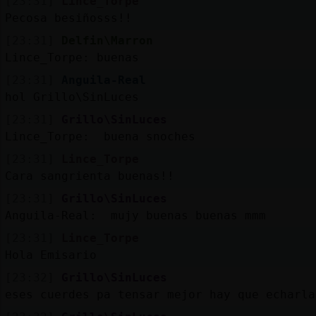
[23:31]
Lince_Torpe
Pecosa besiñosss!!
[23:31]
Delfin\Marron
Lince_Torpe: buenas
[23:31]
Anguila-Real
hol Grillo\SinLuces
[23:31]
Grillo\SinLuces
Lince_Torpe: buena snoches
[23:31]
Lince_Torpe
Cara sangrienta buenas!!
[23:31]
Grillo\SinLuces
Anguila-Real: mujy buenas buenas mmm
[23:31]
Lince_Torpe
Hola Emisario
[23:32]
Grillo\SinLuces
eses cuerdes pa tensar mejor hay que echarla