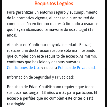
Elefante}Humilde: hola
Requisitos Legales
[23:44]
Elefante}Humilde
Para garantizar un entorno seguro y el cumplimiento
Sólo leo
de la normativa vigente, el acceso a nuestra red de
[23:45]
Elefante}Humilde
comunicación en tiempo real está limitado a usuarios
Trankilo
que hayan alcanzado la mayoría de edad legal (18
años).
[23:45]
Grillo\SinLuces
muy bien bien
Al pulsar en 'Confirmar mayoría de edad - Entrar',
[23:45]
Elefante}Humilde
realizas una declaración responsable manifestando
Pero no me gustan
que cumples con este requisito de acceso. Asimismo,
confirmas que has leído y aceptas nuestras
[23:46]
Grillo\SinLuces
Condiciones de Uso
y nuestra
Política de Privacidad
.
eso es como el dulce para los diabéticos que
[23:46]
Elefante{Sensible
Información de Seguridad y Privacidad:
xD
Requisito de Edad: ChatHispano requiere que todos
[23:46]
Elefante}Humilde
sus usuarios tengan 18 años o más para participar. El
Claro igualito
acceso a perfiles que no cumplan este criterio está
[23:46]
Elefante}Humilde
restringido.