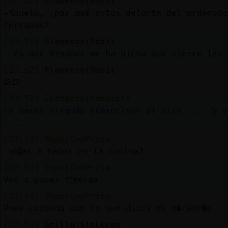
[23:52]
Flamenco{Debil
-Abuelo, ¿por qué estás delante del ordenado
cerrados?
[23:52]
Flamenco{Debil
- Es que Windows me ha dicho que cierre las 
[23:52]
Flamenco{Debil
🙈🙈
[23:52]
Elefante{Sensible
lo hacen tirando huesecitos al aire .... y v
....
[23:53]
Topo{ConPrisa
ߑu頶as a hacer en la cocina?
[23:53]
Topo{ConPrisa
Voy a poner t頶erde.
[23:53]
Topo{ConPrisa
Pues cuidado con lo que dices de m�cabr�n
[23:53]
Grillo\SinLuces