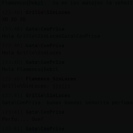
Flamenco{Debil: ta en los matojos la señoit
[23:40]
Grillo\SinLuces
XD XD XD
[23:40]
Gata\ConPrisa
Hola Grillo\SinLucesGata\ConPrisa
[23:40]
Gata\ConPrisa
Hola Grillo\SinLuces
[23:40]
Gata\ConPrisa
Hola Flamenco{Debil
[23:40]
Flamenco_SinLuces
Grillo\SinLuces: jjjjjj
[23:41]
Grillo\SinLuces
Gata\ConPrisa bunas buenas señorita perfuma
[23:41]
Gata\ConPrisa
Perfu.... Que?
[23:41]
Gata\ConPrisa