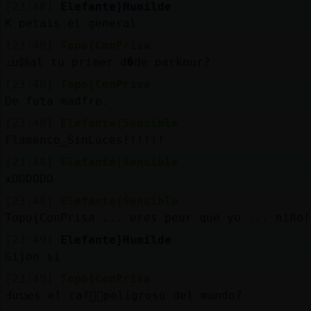
[23:48]
Elefante}Humilde
K petais el general
[23:48]
Topo{ConPrisa
ߑu頴al tu primer d�de parkour?
[23:48]
Topo{ConPrisa
De futa madfre.
[23:48]
Elefante{Sensible
Flamenco_SinLuces!!!!!!
[23:48]
Elefante{Sensible
xDDDDDD
[23:48]
Elefante{Sensible
Topo{ConPrisa ... eres peor que yo ... niño!
[23:49]
Elefante}Humilde
Gijon si
[23:49]
Topo{ConPrisa
߃uᬠes el caf頭᳠peligroso del mundo?