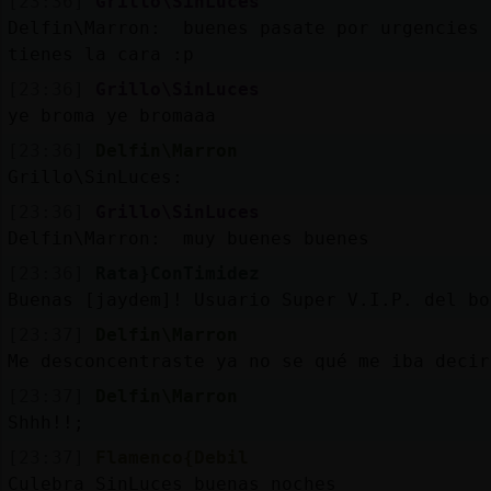
[23:36]
Grillo\SinLuces
Delfin\Marron: buenes pasate por urgencies 
tienes la cara :p
[23:36]
Grillo\SinLuces
ye broma ye bromaaa
[23:36]
Delfin\Marron
Grillo\SinLuces:
[23:36]
Grillo\SinLuces
Delfin\Marron: muy buenes buenes
[23:36]
Rata}ConTimidez
Buenas [jaydem]! Usuario Super V.I.P. del bo
[23:37]
Delfin\Marron
Me desconcentraste ya no se qué me iba dec
[23:37]
Delfin\Marron
Shhh!!;
[23:37]
Flamenco{Debil
Culebra_SinLuces buenas noches