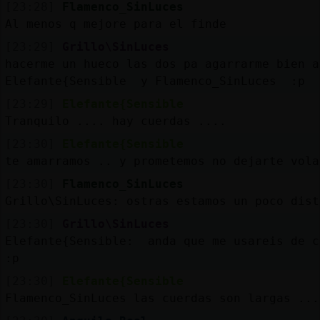
[23:28]
Flamenco_SinLuces
Al menos q mejore para el finde
[23:29]
Grillo\SinLuces
M
is
ro
s
hacerme un hueco las dos pa agarrarme bien a
fo
Elefante{Sensible y Flamenco_SinLuces :p
[23:29]
Elefante{Sensible
Tranquilo .... hay cuerdas ....
R
e
g
is
tra
r
n
a
n
a
[23:30]
Elefante{Sensible
u
te amarramos .. y prometemos no dejarte vola
c
l
[23:30]
Flamenco_SinLuces
Grillo\SinLuces: ostras estamos un poco dist
[23:30]
Grillo\SinLuces
M
á
s
e
s
tio
n
e
s
Elefante{Sensible: anda que me usareis de c
g
:p
[23:30]
Elefante{Sensible
Flamenco_SinLuces las cuerdas son largas ...