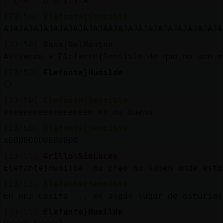
- L-A - O-U-I-J-A.
[23:50]
Elefante{Sensible
AJAJAJAJAJAJAJAJAJAJAAJAJAJAJAJAJAJAJAJAJAJA
[23:50]
Rana{DelMonton
Avisando a Elefante{Sensible de que no use m
[23:50]
Elefante}Humilde
🙄
[23:50]
Elefante{Sensible
eseeeeeeeeeeeeeeee es mu bueno
[23:50]
Elefante{Sensible
xDDDDDDDDDDDDDD
[23:51]
Grillo\SinLuces
Elefante}Humilde nu creo nu saben onde esto
[23:51]
Elefante{Sensible
En una casita ... en algún lugar de asturias
[23:51]
Elefante}Humilde