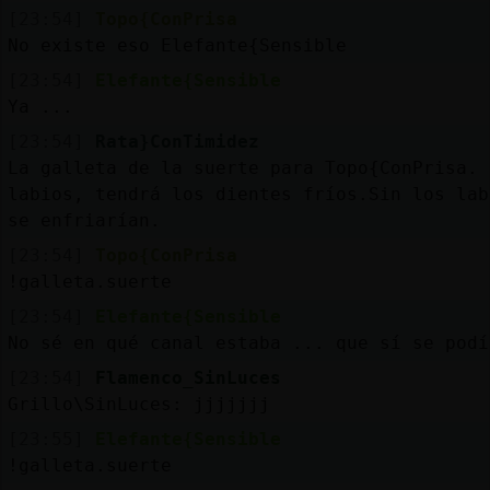
[23:54]
Topo{ConPrisa
No existe eso Elefante{Sensible
[23:54]
Elefante{Sensible
Ya ...
[23:54]
Rata}ConTimidez
La galleta de la suerte para Topo{ConPrisa. 
labios, tendrá los dientes fríos.Sin los lab
se enfriarían.
[23:54]
Topo{ConPrisa
!galleta.suerte
[23:54]
Elefante{Sensible
No sé en qué canal estaba ... que sí se podí
[23:54]
Flamenco_SinLuces
Grillo\SinLuces: jjjjjjj
[23:55]
Elefante{Sensible
!galleta.suerte