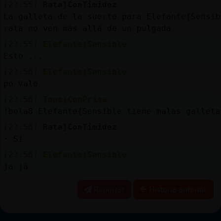
[23:55]
Rata}ConTimidez
La galleta de la suerte para Elefante{Sensib
rata no ven más allá de un pulgada.
[23:55]
Elefante{Sensible
Esto ...
[23:56]
Elefante{Sensible
po vale
[23:56]
Topo{ConPrisa
!bola8 Elefante{Sensible tiene malas galleta
[23:56]
Rata}ConTimidez
· Sí
[23:56]
Elefante{Sensible
ja já
Reportar
Historia anterior