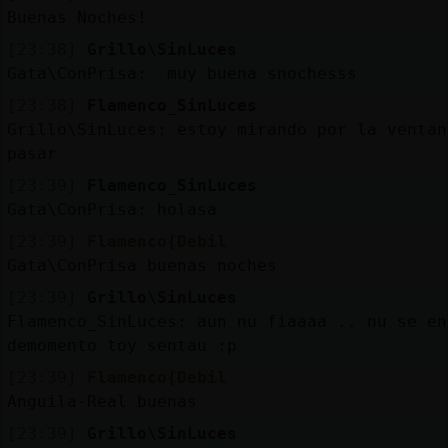
Buenas Noches!
[23:38]
Grillo\SinLuces
Gata\ConPrisa: muy buena snochesss
[23:38]
Flamenco_SinLuces
Grillo\SinLuces: estoy mirando por la ventan
pasar
[23:39]
Flamenco_SinLuces
Gata\ConPrisa: holasa
[23:39]
Flamenco{Debil
Gata\ConPrisa buenas noches
[23:39]
Grillo\SinLuces
Flamenco_SinLuces: aun nu fiaaaa .. nu se en
demomento toy sentau :p
[23:39]
Flamenco{Debil
Anguila-Real buenas
[23:39]
Grillo\SinLuces