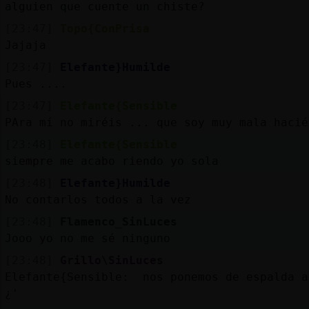
alguien que cuente un chiste?
[23:47]
Topo{ConPrisa
Jajaja
[23:47]
Elefante}Humilde
Pues ....
[23:47]
Elefante{Sensible
PAra mí no miréis ... que soy muy mala hacié
[23:48]
Elefante{Sensible
siempre me acabo riendo yo sola
[23:48]
Elefante}Humilde
No contarlos todos a la vez
[23:48]
Flamenco_SinLuces
Jooo yo no me sé ninguno
[23:48]
Grillo\SinLuces
Elefante{Sensible: nos ponemos de espalda a
¿'