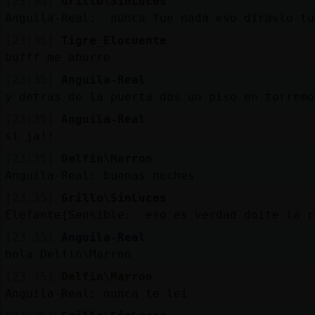
[23:35]
Grillo\SinLuces
Anguila-Real: nunca fue nada eso diraslo tu
[23:35]
Tigre_Elocuente
bufff me aburro
[23:35]
Anguila-Real
y detras de la puerta dos un piso en torremo
[23:35]
Anguila-Real
si ja!!
[23:35]
Delfin\Marron
Anguila-Real: buenas noches
[23:35]
Grillo\SinLuces
Elefante{Sensible: eso es verdad doite la r
[23:35]
Anguila-Real
hola Delfin\Marron
[23:35]
Delfin\Marron
Anguila-Real: nunca te leí