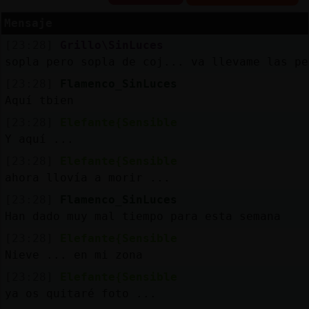
Mensaje
R
e
s
e
rv
a
r
lia
s
[23:28]
Grillo\SinLuces
a
sopla pero sopla de coj... va llevame las pe
[23:28]
Flamenco_SinLuces
Aquí tbien
A
c
tu
a
liz
a
r
o
n
tra
s
e
ñ
a
[23:28]
Elefante{Sensible
c
Y aquí ...
[23:28]
Elefante{Sensible
ahora llovía a morir ...
A
c
tu
a
liz
a
r
irtu
a
[23:28]
Flamenco_SinLuces
IP
Han dado muy mal tiempo para esta semana
v
l
[23:28]
Elefante{Sensible
Nieve ... en mi zona
[23:28]
Elefante{Sensible
M
is
lo
g
s
ya os quitaré foto ...
b