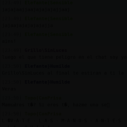
[23:49]
Elefante{Sensible
jajajaajjaajajajajajjaaj
[23:49]
Elefante{Sensible
jajaajajajajajajja
[23:49]
Elefante{Sensible
ains!
[23:49]
Grillo\SinLuces
luego el que tiene peligro en el chat soy yo
[23:50]
Elefante}Humilde
Grillo\SinLuces al final te estiran a ti la 
[23:50]
Elefante}Humilde
Veras
[23:50]
Topo{ConPrisa
Mamᬠߥres t�? Si eres t�, hazme una se񡬮
[23:50]
Topo{ConPrisa
L-�V-A-T-E - L-A-S - M-A-N-O-S - A-N-T-E-S -