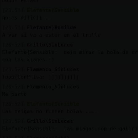
Donde estas?
[23:51]
Elefante{Sensible
no es difícil ..
[23:51]
Elefante}Humilde
A ver si va a estar en el trullo
[23:52]
Grillo\SinLuces
Elefante{Sensible: deja mirar la bola de cr
con las xianes :p
[23:52]
Flamenco_SinLuces
Topo{ConPrisa: jjjjjjjjjj
[23:52]
Flamenco_SinLuces
Me parto
[23:52]
Elefante{Sensible
Las meigas no tienen bolas ....
[23:52]
Grillo\SinLuces
Elefante{Sensible: las miagas son de galici