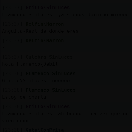
[23:37]
Grillo\SinLuces
Flamenco_SinLuces ya s enos durmioo mioooo
[23:37]
Delfin\Marron
Anguila-Real de donde eres
[23:37]
Delfin\Marron
?
[23:37]
Culebra_SinLuces
hola Flamenco{Debil
[23:38]
Flamenco_SinLuces
Grillo\SinLuces: nooooo
[23:38]
Flamenco_SinLuces
Estoy de charla
[23:38]
Grillo\SinLuces
Flamenco_SinLuces: ah bueno mira ver que nu 
vientoooo
[23:38]
Gata\ConPrisa