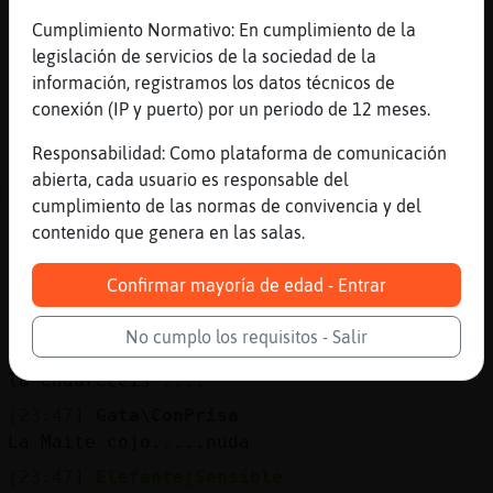
Es lo mismo una x k una subida de azúcar
Cumplimiento Normativo: En cumplimiento de la
[23:46]
Grillo\SinLuces
legislación de servicios de la sociedad de la
que dura es la vida
información, registramos los datos técnicos de
[23:46]
Elefante}Humilde
conexión (IP y puerto) por un periodo de 12 meses.
Si
Responsabilidad: Como plataforma de comunicación
[23:46]
Elefante}Humilde
abierta, cada usuario es responsable del
Mucho
cumplimiento de las normas de convivencia y del
[23:47]
Grillo\SinLuces
contenido que genera en las salas.
como la trucha al truchoooo
Confirmar mayoría de edad - Entrar
[23:47]
Elefante{Sensible
Náh ...
No cumplo los requisitos - Salir
[23:47]
Elefante{Sensible
la endurecéis ....
[23:47]
Gata\ConPrisa
La Maite cojo.....nuda
[23:47]
Elefante{Sensible