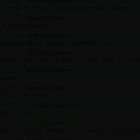
[23:32]
Grillo\SinLuces
jurjur Fiestero de cuantos gramos hablas
[23:32]
Anguila-Real
y porrompompero
[23:33]
Grillo\SinLuces
Anguila-Real: aun en navidades :p
[23:34]
Grillo\SinLuces
bueno bueno con lo que era este chat y en lo
[23:34]
Grillo\SinLuces
mmmmm
[23:34]
Anguila-Real
nunca fue nada
[23:34]
Elefante{Sensible
No te fíes ....
[23:34]
Elefante{Sensible
Detrás de las puertas ... siempre hay sorpre