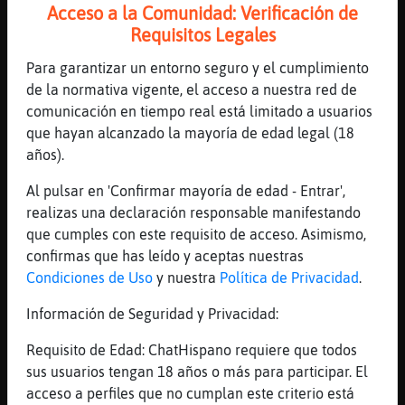
Acceso a la Comunidad: Verificación de
por cierto, no se si fue ayer por la noche
Requisitos Legales
o en la otra sala, dos aqui despotricando
contra Asturias, su clima y sus ciudades,
Para garantizar un entorno seguro y el cumplimiento
oye, que coraje me dio
de la normativa vigente, el acceso a nuestra red de
[18:07]
Libelula-Especial
comunicación en tiempo real está limitado a usuarios
los ignore, no podia con aquello
que hayan alcanzado la mayoría de edad legal (18
años).
[18:07]
Serpiente-Interesante
Eso solo es envidia Libelula-Especial
Al pulsar en 'Confirmar mayoría de edad - Entrar',
[18:08]
ZebraSinLuces
realizas una declaración responsable manifestando
Bueno, a veces son formas de provocación
que cumples con este requisito de acceso. Asimismo,
sin más..
confirmas que has leído y aceptas nuestras
Condiciones de Uso
y nuestra
Política de Privacidad
.
[18:08]
Libelula-Especial
eso es una mala educación incomprensible,
Información de Seguridad y Privacidad:
es como si voy a una sala andaluza y
empiezo a despotricar contra los andaluces,
Requisito de Edad: ChatHispano requiere que todos
no lo entiendo
sus usuarios tengan 18 años o más para participar. El
acceso a perfiles que no cumplan este criterio está
[18:08]
Libelula-Especial