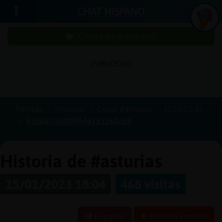
CHAT HISPANO
¡Chatea sin publicidad!
PUBLICIDAD
Iniciar
sesión
Portada
Historias
Canal #asturias
2023-01-15
63c4a20240f9b44133260269
¡Chatea
sin
publici
Historia de #asturias
15/01/2023 18:04
468 visitas
Crear
una
Reportar
Historia anterior
cuenta