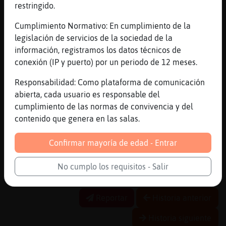
restringido.
ZebraSinLuces es posible, pero mala
educación también, eh?
Cumplimiento Normativo: En cumplimiento de la
[18:08]
ZebraSinLuces
legislación de servicios de la sociedad de la
Por supuesto
información, registramos los datos técnicos de
conexión (IP y puerto) por un periodo de 12 meses.
[18:08]
Libelula-Especial
si
Responsabilidad: Como plataforma de comunicación
[18:08]
ZebraSinLuces
abierta, cada usuario es responsable del
Pero acción/reacción
cumplimiento de las normas de convivencia y del
contenido que genera en las salas.
[18:09]
ZebraSinLuces
Es lo que se busca
Confirmar mayoría de edad - Entrar
[18:09]
Libelula-Especial
yo es que enseguida entro al trapo, eso me
No cumplo los requisitos - Salir
mata
Reportar
Historia anterior
Historia siguiente