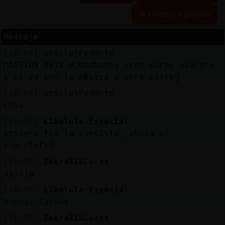
Historia siguiente
Mensaje
Reserva
[18:04]
Grillo}Pedante
alias
ACTION deja m᳠bombones (con mucho azucar)
y se va con la m�sica a otra parte
[18:04]
Grillo}Pedante
Actuali
Chau
contras
[18:04]
Libelula-Especial
primero fue la tortilla, ahora el
chocolate?
Actuali
[18:05]
ZebraSinLuces
IP
Jajaja
virtual
[18:05]
Libelula-Especial
buenas tardws
[18:05]
ZebraSinLuces