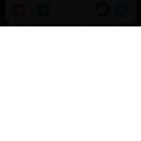
|
Compartir en:
Facebook
Twitter
-2
Noticias
Soporte
Normas
Anunciantes
Estadísticas
Historias
Tu foro gratis
opyright © 1996-2026 Chat Hispano, S.L.U. Todos los derechos reservado