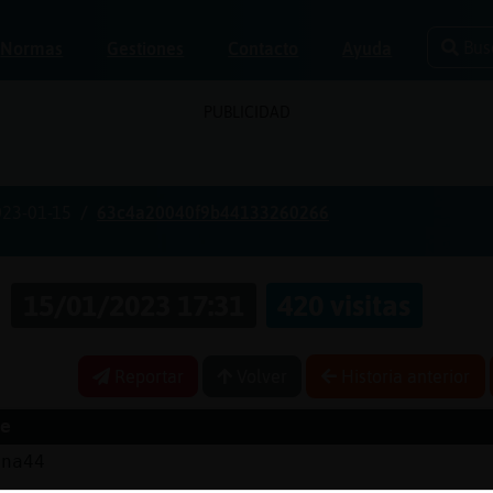
Bus
Normas
Gestiones
Contacto
Ayuda
PUBLICIDAD
023-01-15
63c4a20040f9b44133260266
s
15/01/2023 17:31
420 visitas
Reportar
Volver
Historia anterior
e
Ina44