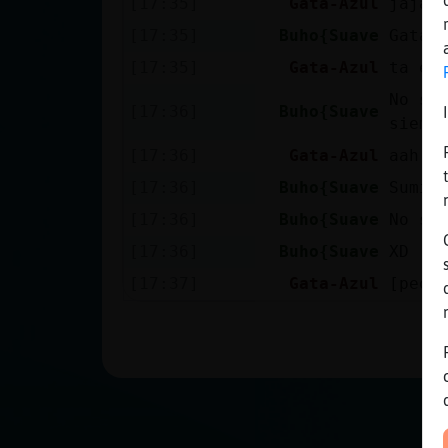
[17:35]
Gata-Azul
jajaj
Mis blogs
[17:35]
Buho{Suave
Gata-
[17:35]
Gata-Azul
ta es
Mis foros
No se
[17:36]
Buho{Suave
siemp
[17:36]
Gata-Azul
aah o
[17:36]
Buho{Suave
Sumis
Registrar
un canal
[17:36]
Buho{Suave
No se
[17:36]
Buho{Suave
XD
[17:37]
Gata-Azul
[peon
Más
gestiones