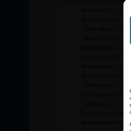
[17:31]
Aguila_SinRespeto
buena
cuenta
[17:31]
BufaloAzul
Ostia
[17:32]
BufaloAzul
Ya je
[17:33]
Gata-Azul
seme 
Reservar
[17:33]
Gata-Azul
ya te
alias
[17:33]
Buho{Suave
Buena
[17:33]
BufaloAzul
Si es
Actualizar
[17:33]
Buho{Suave
Gata-
contraseña
[17:34]
BufaloAzul
Debe 
[17:34]
Gata-Azul
[Buho
[17:34]
Buho{Suave
Gata-
Actualizar
[17:34]
Gata-Azul
ke er
IP virtual
[17:35]
Buho{Suave
Tampo
[17:35]
Buho{Suave
Ahora