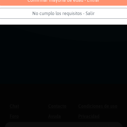
Confirmar mayoría de edad - Entrar
No cumplo los requisitos - Salir
Chat
Contacto
Condiciones de uso
Foro
Ayuda
Privacidad
Blogs
Política de cookies