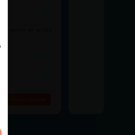
den mucho en privi
s
Historia siguiente