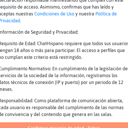
declaración responsable manifestando que cumples con este
ajajaj ok
requisito de acceso. Asimismo, confirmas que has leído y
Azul: ojojojojo
aceptas nuestras
Condiciones de Uso
y nuestra
Política de
to muy raro
Privacidad
.
 qué tiene mi nicn de femenino pero me confun
Información de Seguridad y Privacidad:
re me hablan de un tal somiso xD
Requisito de Edad: ChatHispano requiere que todos sus usuario
k
tengan 18 años o más para participar. El acceso a perfiles que
o
no cumplan este criterio está restringido.
 quién es
Cumplimiento Normativo: En cumplimiento de la legislación de
servicios de la sociedad de la información, registramos los
4rey] holaaaaaaaaaaaaa
datos técnicos de conexión (IP y puerto) por un periodo de 12
meses.
Reportar
Volver
Historia anterior
Responsabilidad: Como plataforma de comunicación abierta,
cada usuario es responsable del cumplimiento de las normas
de convivencia y del contenido que genera en las salas.