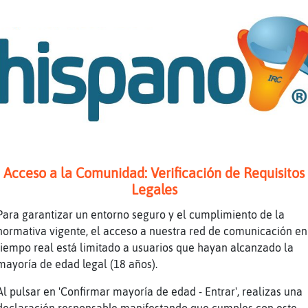
s tardes
 debe de haber algo raro hay muy poca gente j
je
lee
digo ami me costo
s tardes
tá difícil
Azul: buenas
Acceso a la Comunidad: Verificación de Requisitos
haber problemas de espacio
Legales
{Suave] holaaaaa guapa
Para garantizar un entorno seguro y el cumplimiento de la
Azul no soy guapa :)
normativa vigente, el acceso a nuestra red de comunicación en
es guapo?
tiempo real está limitado a usuarios que hayan alcanzado la
mayoría de edad legal (18 años).
co, pero si, soy chico
 te enteras :)
Al pulsar en 'Confirmar mayoría de edad - Entrar', realizas una