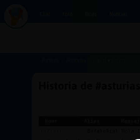
Chat
Foro
Blogs
Noticias
Iniciar
sesión
Portada
Historias
Canal #asturias
2
Historia de #asturia
¡Chatea
sin
publicidad!
Hour
Alias
Mensaj
[17:31]
BufaloAzul
Hola 
Crear
una