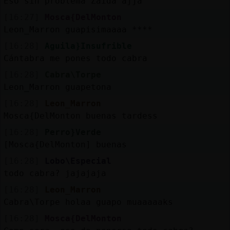
Eso sin problema Zaida ajja
[16:27]
Mosca{DelMonton
Leon_Marron guapisimaaaa ****
[16:28]
Aguila}Insufrible
Cántabra me pones todo cabra
[16:28]
Cabra\Torpe
Leon_Marron guapetona
[16:28]
Leon_Marron
Mosca{DelMonton buenas tardess
[16:28]
Perro}Verde
[Mosca{DelMonton] buenas
[16:28]
Lobo\Especial
todo cabra? jajajaja
[16:28]
Leon_Marron
Cabra\Torpe holaa guapo muaaaaaks
[16:28]
Mosca{DelMonton