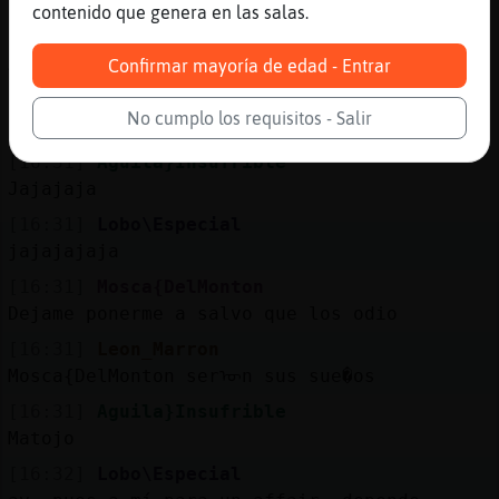
Peludo ?
contenido que genera en las salas.
[16:31]
Mosca{DelMonton
Aguila}Insufrible pelo el justo
Confirmar mayoría de edad - Entrar
[16:31]
Mosca{DelMonton
No cumplo los requisitos - Salir
Lobo\Especial chulazo donde?
[16:31]
Aguila}Insufrible
Jajajaja
[16:31]
Lobo\Especial
jajajajaja
[16:31]
Mosca{DelMonton
Dejame ponerme a salvo que los odio
[16:31]
Leon_Marron
Mosca{DelMonton serᠥn sus sue�os
[16:31]
Aguila}Insufrible
Matojo
[16:32]
Lobo\Especial