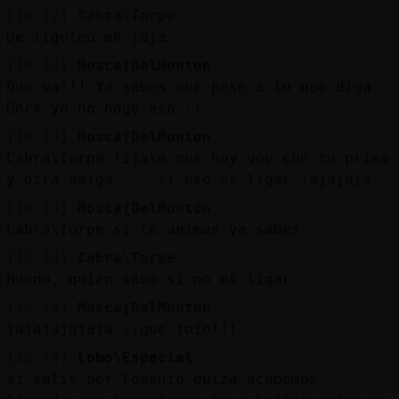
[16:12]
Cabra\Torpe
De ligoteo eh jaja
[16:13]
Mosca{DelMonton
Que va!!! Ya sabes que pese a lo que diga
Dock yo no hago eso :)
[16:13]
Mosca{DelMonton
Cabra\Torpe fijate que hoy voy con tu prima
y otra amiga ... si eso es ligar jajajaja
[16:13]
Mosca{DelMonton
Cabra\Torpe si te animas ya sabes
[16:14]
Cabra\Torpe
Bueno, quién sabe si no es ligar.
[16:14]
Mosca{DelMonton
jajajajajaja ¡¡que joio!!!
[16:14]
Lobo\Especial
si salís por Fomento quizá acabemos