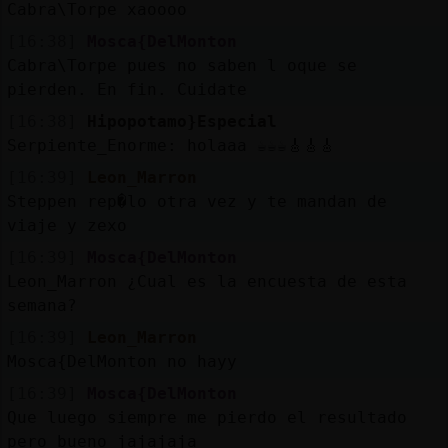
Cabra\Torpe xaoooo
[16:38]
Mosca{DelMonton
Cabra\Torpe pues no saben l oque se
pierden. En fin. Cuidate
[16:38]
Hipopotamo}Especial
Serpiente_Enorme: holaaa ☕☕☕🎸🎸🎸
[16:39]
Leon_Marron
Steppen rep�lo otra vez y te mandan de
viaje y zexo
[16:39]
Mosca{DelMonton
Leon_Marron ¿Cual es la encuesta de esta
semana?
[16:39]
Leon_Marron
Mosca{DelMonton no hayy
[16:39]
Mosca{DelMonton
Que luego siempre me pierdo el resultado
pero bueno jajajaja