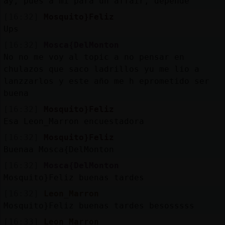
ay, pues a mí para un affair, depende
[16:32]
Mosquito}Feliz
Ups
[16:32]
Mosca{DelMonton
No no me voy al topic a no pensar en
chulazos que saco ladrillos yu me lio a
lanzzarlos y este año me h eprometido ser
buena
[16:32]
Mosquito}Feliz
Esa Leon_Marron encuestadora
[16:32]
Mosquito}Feliz
Buenaa Mosca{DelMonton
[16:32]
Mosca{DelMonton
Mosquito}Feliz buenas tardes
[16:32]
Leon_Marron
Mosquito}Feliz buenas tardes besosssss
[16:33]
Leon_Marron