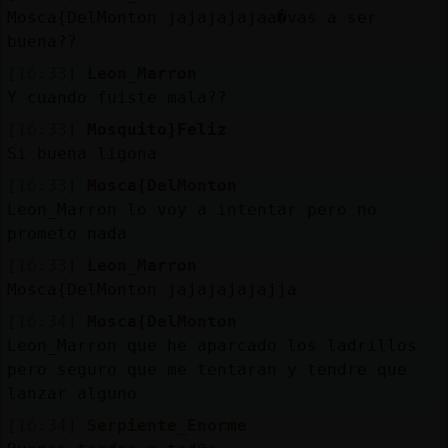
Mosca{DelMonton jajajajajaa�vas a ser
buena??
[16:33]
Leon_Marron
Y cuando fuiste mala??
[16:33]
Mosquito}Feliz
Si buena ligona
[16:33]
Mosca{DelMonton
Leon_Marron lo voy a intentar pero no
prometo nada
[16:33]
Leon_Marron
Mosca{DelMonton jajajajajajja
[16:34]
Mosca{DelMonton
Leon_Marron que he aparcado los ladrillos
pero seguro que me tentaran y tendre que
lanzar alguno
[16:34]
Serpiente_Enorme