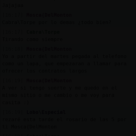
Jajajaa
[16:17]
Mosca{DelMonton
Cabra\Torpe por lo demas ¿todo bien?
[16:17]
Cabra\Torpe
Tirando como siempre
[16:18]
Mosca{DelMonton
Yo a partir del martes pegada al telefono
como un lapa, que empezaran a llamar para
ofrecer los contratos largos
[16:19]
Mosca{DelMonton
A ver si tengo suerte y me quedo en el
mismo sitio o me cambio o me voy para
casita :)
[16:19]
Lobo\Especial
rezaré esta tarde el rosario de las 5 por
ti Mosca{DelMonton