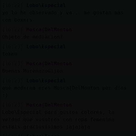
[16:22]
Lobo\Especial
yo lo he observado y va... me gustan más
con boxers
[16:22]
Mosca{DelMonton
Objeto de mediacion?
[16:23]
Lobo\Especial
token
[16:23]
Mosca{DelMonton
Buenas MorenazoGijon
[16:23]
Lobo\Especial
qué moderna eres Mosca{DelMonton por dios
:)
[16:23]
Mosca{DelMonton
Lobo\Especial para gustos colores, la
verdad que vosotros con ropa femenina
estais graciosisimos jajajaja