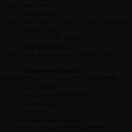
Hipopotamo}Especial encanto ****
[16:36]
Leon_Marron
Hipopotamo}Especial buenas tardes muaaaaaks
[16:36]
Cabra\Torpe
El que Zaida, que me perdí jaja
[16:36]
Mosca{DelMonton
Cabra\Torpe que no quedas por no pagar un
cafe
[16:36]
Hipopotamo}Especial
Mosca{DelMonton: holaaa 🌹🌹🌹😘😘😘🐼🐼🐼☕
[16:36]
Leon_Marron
Jajajajajajja Mosca{DelMonton
[16:36]
Cabra\Torpe
Yo permito todo
[16:36]
Hipopotamo}Especial
Leon_Marron: holaaa 🌹🌹🌹😘😘😘🐼🐼🐼☕