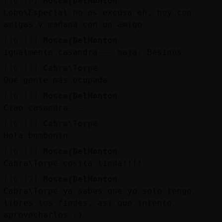
[16:10]
Mosca{DelMonton
Lobo\Especial no es excusa eh, hoy con
amigas y mañana con un amigo
[16:11]
Mosca{DelMonton
igualmente casandra--- maja. Besinos
[16:11]
Cabra\Torpe
Que gente más ocupada
[16:11]
Mosca{DelMonton
Ciao casandra---
[16:11]
Cabra\Torpe
Hola bombonin
[16:11]
Mosca{DelMonton
Cabra\Torpe cosita linda!!!!
[16:12]
Mosca{DelMonton
Cabra\Torpe ya sabes que yo solo tengo
libres los findes, asi que intento
aprovecharlos :)