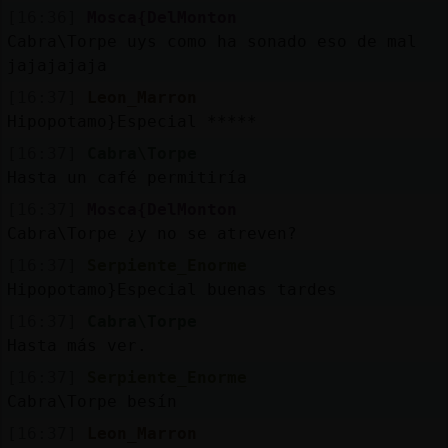
[16:36]
Mosca{DelMonton
Cabra\Torpe uys como ha sonado eso de mal
jajajajaja
[16:37]
Leon_Marron
Hipopotamo}Especial *****
[16:37]
Cabra\Torpe
Hasta un café permitiría
[16:37]
Mosca{DelMonton
Cabra\Torpe ¿y no se atreven?
[16:37]
Serpiente_Enorme
Hipopotamo}Especial buenas tardes
[16:37]
Cabra\Torpe
Hasta más ver.
[16:37]
Serpiente_Enorme
Cabra\Torpe besín
[16:37]
Leon_Marron