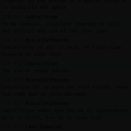
ligando. yo hoy pienso ir a bailar salsa a
la bodeguita del medio
[16:14]
Cabra\Torpe
Ya me conoces, coincidir conmigo es casi
más difícil que con el rey juas juas
[16:15]
Mosca{DelMonton
Cabra\Torpe yo ahi lo dejo, el resto como
siempre es cosa tuya
[16:15]
Cabra\Torpe
Toy con el peque además
[16:15]
Mosca{DelMonton
Lobo\Especial no paro por esos sitios, osea
que como que no coincidiremos
[16:15]
Mosca{DelMonton
Cabra\Torpe sabes que eso no es impedimento
pero lo dicho, eso ya es cosa tuya
[16:15]
Lobo\Especial