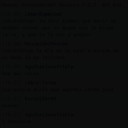
Buenas Perro}Verde! Usuario V.I.P. del bot.
[16:26]
Lobo\Especial
Cabra\Torpe: tu solo tienes que decir en
womans secret que tu mujer usa la misma
talla, y que te la vas a probar
[16:26]
Mosca{DelMonton
Cabra\Torpe la mia no te vale y encima no
es nada se xy jajajaja
[16:26]
Aguila}Insufrible
Que mal rollo
[16:27]
Cabra\Torpe
Cualquiera diría que queréis verme jaja
[16:27]
Perro}Verde
buenas
[16:27]
Aguila}Insufrible
Y montarte