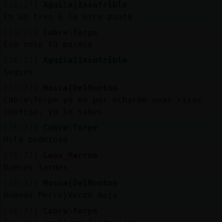
[16:27]
Aguila}Insufrible
En un tren a la otra punta
[16:27]
Cabra\Torpe
Eso solo tú parece
[16:27]
Aguila}Insufrible
Seguro
[16:27]
Mosca{DelMonton
Cabra\Torpe yo es por echarme unas risas
contigo, ya lo sabes
[16:27]
Cabra\Torpe
Hola poderosa
[16:27]
Leon_Marron
Buenas tardes
[16:27]
Mosca{DelMonton
Buenas Perro}Verde maja
[16:27]
Cabra\Torpe