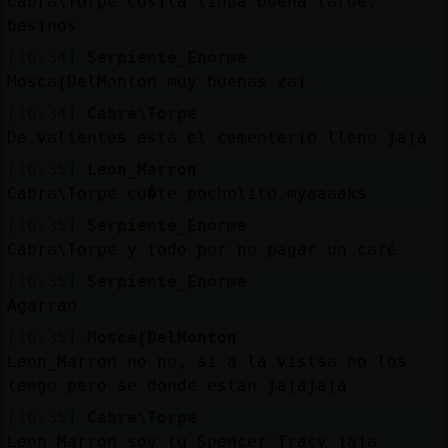
Cabra\Torpe cosita linda buena tarde.
besinos
[16:34]
Serpiente_Enorme
Mosca{DelMonton muy buenas zai
[16:34]
Cabra\Torpe
De valientes está el cementerio lleno jaja
[16:35]
Leon_Marron
Cabra\Torpe cu�te pocholito.myaaaaks
[16:35]
Serpiente_Enorme
Cabra\Torpe y todo por no pagar un café
[16:35]
Serpiente_Enorme
Agarrao
[16:35]
Mosca{DelMonton
Leon_Marron no no, si a la vistsa no los
tengo pero se donde estan jajajaja
[16:35]
Cabra\Torpe
Leon_Marron soy tu Spencer Tracy jaja