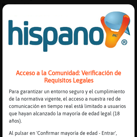
Muy bestia
[16:29]
Mosca{DelMonton
Leon_Marron sera no se, como no se explica
[16:29]
Leon_Marron
Jajajajajajja
[16:29]
Mosca{DelMonton
Yo es que soy mas de ositos ¿lo he dicho
alguna vez? :)
Acceso a la Comunidad: Verificación de
[16:29]
Aguila}Insufrible
Requisitos Legales
Quieres que me hechen
[16:30]
Leon_Marron
Para garantizar un entorno seguro y el cumplimiento
Ositos amorosos...ositos son los que molan,
de la normativa vigente, el acceso a nuestra red de
sii
comunicación en tiempo real está limitado a usuarios
que hayan alcanzado la mayoría de edad legal (18
[16:30]
Mosca{DelMonton
años).
Aguila}Insufrible ¿se nota mucho? :)
[16:30]
Aguila}Insufrible
Al pulsar en 'Confirmar mayoría de edad - Entrar',