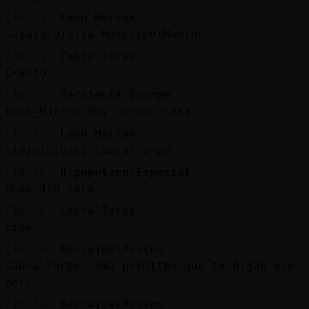
[16:35]
Leon_Marron
Jajajajajajja Mosca{DelMonton
[16:35]
Cabra\Torpe
Exacto
[16:35]
Serpiente_Enorme
Leon_Marron muy buenas salá
[16:35]
Leon_Marron
Oioioioioioi Cabra\Torpe
[16:36]
Hipopotamo}Especial
Buen día sala
[16:36]
Cabra\Torpe
Ciao
[16:36]
Mosca{DelMonton
Cabra\Torpe como permites que te digan eso
ho!!
[16:36]
Mosca{DelMonton