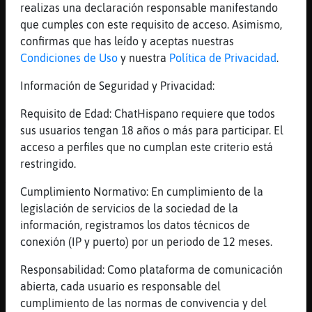
Jajaja
realizas una declaración responsable manifestando
que cumples con este requisito de acceso. Asimismo,
[16:30]
Aguila}Insufrible
confirmas que has leído y aceptas nuestras
Pues no
Condiciones de Uso
y nuestra
Política de Privacidad
.
[16:30]
Mosca{DelMonton
Leon_Marron tal cual si :)
Información de Seguridad y Privacidad:
[16:30]
Aguila}Insufrible
Requisito de Edad: ChatHispano requiere que todos
Me gustaba más la otra carita. Con los
sus usuarios tengan 18 años o más para participar. El
labios así
acceso a perfiles que no cumplan este criterio está
[16:30]
Mosca{DelMonton
restringido.
Aguila}Insufrible ¡¡¡cachis!! :)
Cumplimiento Normativo: En cumplimiento de la
[16:30]
Lobo\Especial
legislación de servicios de la sociedad de la
os molarán los osos, pero yo veo un chulazo
información, registramos los datos técnicos de
a las 3
conexión (IP y puerto) por un periodo de 12 meses.
[16:30]
Aguila}Insufrible
Responsabilidad: Como plataforma de comunicación
Jaja
abierta, cada usuario es responsable del
[16:31]
Aguila}Insufrible
cumplimiento de las normas de convivencia y del