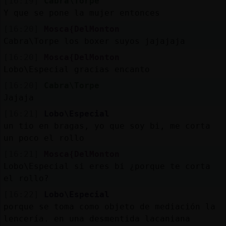
[16:19]
Cabra\Torpe
Y que se pone la mujer entonces
[16:20]
Mosca{DelMonton
Cabra\Torpe los boxer suyos jajajaja
[16:20]
Mosca{DelMonton
Lobo\Especial gracias encanto
[16:20]
Cabra\Torpe
Jajaja
[16:21]
Lobo\Especial
un tio en bragas, yo que soy bi, me corta
un poco el rollo
[16:21]
Mosca{DelMonton
Lobo\Especial si eres bi ¿porque te corta
el rollo?
[16:22]
Lobo\Especial
porque se toma como objeto de mediación la
lencería. en una desmentida lacaniana