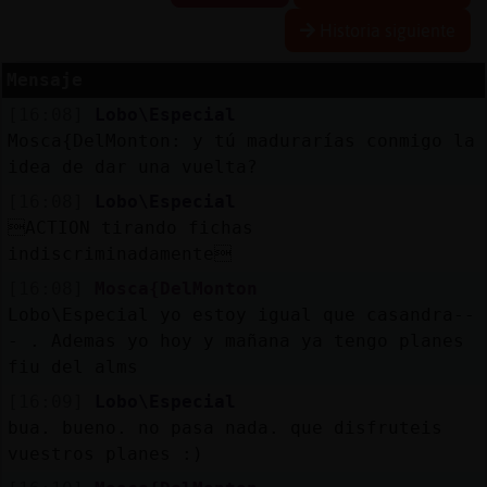
R
e
s
e
r
v
r
l
ia
s
Historia siguiente
a
a
Mensaje
[16:08]
Lobo\Especial
A
c
t
u
a
l
a
r
o
n
t
r
a
s
e
ñ
a
Mosca{DelMonton: y tú madurarías conmigo la
iz
c
idea de dar una vuelta?
[16:08]
Lobo\Especial
ACTION tirando fichas
A
c
t
u
a
l
iz
a
P
ir
t
u
a
l
indiscriminadamente
r I
[16:08]
Mosca{DelMonton
v
Lobo\Especial yo estoy igual que casandra--
- . Ademas yo hoy y mañana ya tengo planes
fiu del alms
M
is
lo
g
s
[16:09]
Lobo\Especial
b
bua. bueno. no pasa nada. que disfruteis
vuestros planes :)