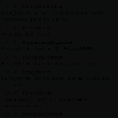
[16:40]
Mosca{DelMonton
Leon_Marron no no, me dijeron que habia
resultados pero no cuales
[16:40]
Perro}Verde
esta mas que claro
[16:40]
Hipopotamo}Especial
Perro}Verde: holaaa 🌹🌹🌹😘😘😘🐼🐼🐼☕
[16:40]
Mosca{DelMonton
Perro}Verde pero no veas como te ries
[16:40]
Leon_Marron
Perro}Verde hay personas que me dicen eso
mismo siii
[16:40]
Perro}Verde
[Hipopotamo}Especial] hola bombon
muaaaaaaaaaaaaa
[16:40]
Mosca{DelMonton