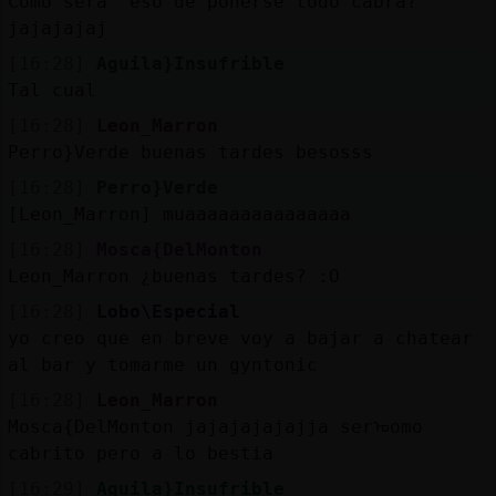
Como sera eso de ponerse todo cabra?
jajajajaj
[16:28]
Aguila}Insufrible
Tal cual
[16:28]
Leon_Marron
Perro}Verde buenas tardes besosss
[16:28]
Perro}Verde
[Leon_Marron] muaaaaaaaaaaaaaaa
[16:28]
Mosca{DelMonton
Leon_Marron ¿buenas tardes? :O
[16:28]
Lobo\Especial
yo creo que en breve voy a bajar a chatear
al bar y tomarme un gyntonic
[16:28]
Leon_Marron
Mosca{DelMonton jajajajajajja serᠣomo
cabrito pero a lo bestia
[16:29]
Aguila}Insufrible