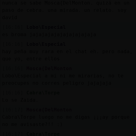
nunca se sabe Mosca{DelMonton. quizá en un
paso de cebra. una mirada. un relato. soy
david
[16:16]
Lobo\Especial
es broma jajajajajajajajajajaja
[16:16]
Lobo\Especial
hay peña muy rara en el chat eh. pero nada,
que yo, entre ellos
[16:16]
Mosca{DelMonton
Lobo\Especial a mi ni me mirarias, no te
preocupes no corres peligro jajajaja
[16:16]
Cabra\Torpe
Lo se Zaida.
[16:17]
Mosca{DelMonton
Cabra\Torpe luego no me digas ¡¡¡ay porque
no me avisaste?!! :)
[16:17]
Cabra\Torpe