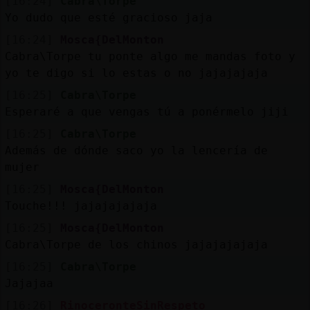
[16:24]
Cabra\Torpe
Yo dudo que esté gracioso jaja
[16:24]
Mosca{DelMonton
Cabra\Torpe tu ponte algo me mandas foto y
yo te digo si lo estas o no jajajajaja
[16:25]
Cabra\Torpe
Esperaré a que vengas tú a ponérmelo jiji
[16:25]
Cabra\Torpe
Además de dónde saco yo la lencería de
mujer
[16:25]
Mosca{DelMonton
Touche!!! jajajajajaja
[16:25]
Mosca{DelMonton
Cabra\Torpe de los chinos jajajajajaja
[16:25]
Cabra\Torpe
Jajajaa
[16:26]
RinoceronteSinRespeto