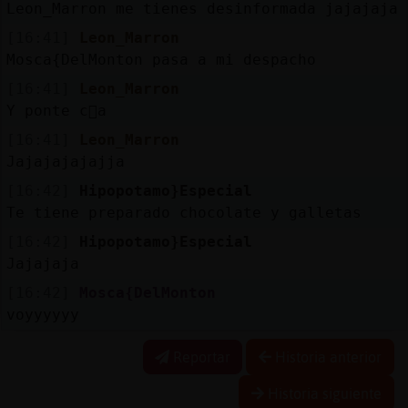
Leon_Marron me tienes desinformada jajajaja
[16:41]
Leon_Marron
Mosca{DelMonton pasa a mi despacho
[16:41]
Leon_Marron
Y ponte c󭯤a
[16:41]
Leon_Marron
Jajajajajajja
[16:42]
Hipopotamo}Especial
Te tiene preparado chocolate y galletas
[16:42]
Hipopotamo}Especial
Jajajaja
[16:42]
Mosca{DelMonton
voyyyyyy
Reportar
Historia anterior
Historia siguiente