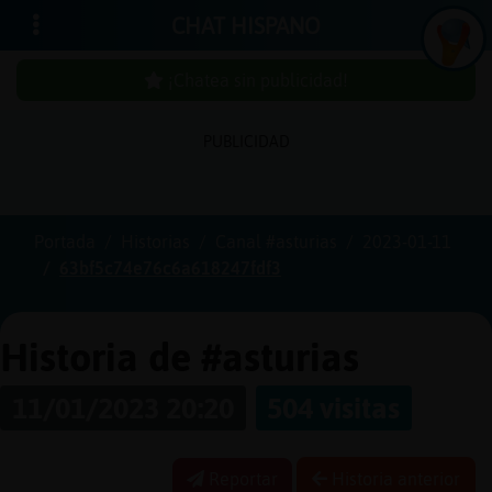
CHAT HISPANO
¡Chatea sin publicidad!
PUBLICIDAD
Iniciar
sesión
Portada
Historias
Canal #asturias
2023-01-11
63bf5c74e76c6a618247fdf3
¡Chatea
sin
publici
Historia de #asturias
11/01/2023 20:20
504 visitas
Crear
una
Reportar
Historia anterior
cuenta