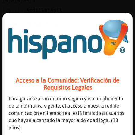
jajajajaaja
[20:21]
Ardilla}Agil
sera por que soy leo
[20:21]
Ardilla}Agil
xD
[20:22]
Pantera}Rapaz
felina
[20:22]
Elefante\Feliz
jajajajajaj
[20:22]
Pantera}Rapaz
Acceso a la Comunidad: Verificación de
xD
Requisitos Legales
[20:22]
Elefante\Feliz
Para garantizar un entorno seguro y el cumplimiento
yo era mas de perros que de gatos hace años
de la normativa vigente, el acceso a nuestra red de
[20:22]
Elefante\Feliz
comunicación en tiempo real está limitado a usuarios
pero ahora nada no tengo tiempo jajajaja
que hayan alcanzado la mayoría de edad legal (18
años).
[20:22]
Ardilla}Agil