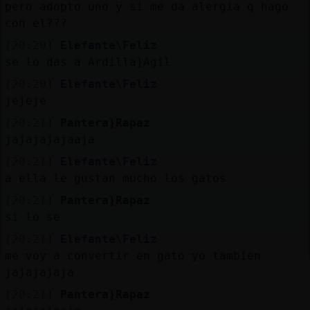
Mis
pero adopto uno y si me da alergia q hago
blogs
con el???
[20:20]
Elefante\Feliz
se lo das a Ardilla}Agil
[20:20]
Elefante\Feliz
Mis
jejeje
foros
[20:21]
Pantera}Rapaz
jajajajajaaja
[20:21]
Elefante\Feliz
Registr
a ella le gustan mucho los gatos
un
canal
[20:21]
Pantera}Rapaz
si lo se
[20:21]
Elefante\Feliz
me voy a convertir en gato yo tambien
Más
jajajajaja
gestion
[20:21]
Pantera}Rapaz