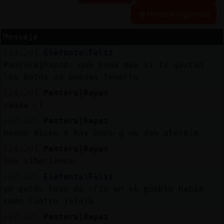
Historia siguiente
Mensaje
Reserva
[20:20]
Elefante\Feliz
alias
Pantera}Rapaz: que pena que si te gustan
los gatos no puedas tenerlo
[20:20]
Pantera}Rapaz
Actuali
yaaaa :(
contras
[20:20]
Pantera}Rapaz
bueno dicen q hay unos q no dan alergia
[20:20]
Pantera}Rapaz
Actuali
los siberianos
IP
[20:20]
Elefante\Feliz
virtual
yo gatos tuve de crio en el pueblo habia
como cuatro jajaja
[20:20]
Pantera}Rapaz