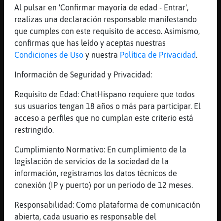
mi perra se me murio con 4 a񯳠y no quiero
Al pulsar en 'Confirmar mayoría de edad - Entrar',
mas
realizas una declaración responsable manifestando
[20:23]
Ardilla}Agil
que cumples con este requisito de acceso. Asimismo,
los gatos duran mas mi rata se cayo del
confirmas que has leído y aceptas nuestras
cuarto piso y solo se raspo la nariz
Condiciones de Uso
y nuestra
Política de Privacidad
.
[20:23]
Ardilla}Agil
Información de Seguridad y Privacidad:
por ir detras de una mosca el bobo
Requisito de Edad: ChatHispano requiere que todos
[20:23]
Elefante\Feliz
sus usuarios tengan 18 años o más para participar. El
Ardilla}Agil: que joven , la mia con siete
acceso a perfiles que no cumplan este criterio está
tambien joven
restringido.
[20:23]
Pantera}Rapaz
jajajaajajajajajaajajaja
Cumplimiento Normativo: En cumplimiento de la
legislación de servicios de la sociedad de la
[20:23]
Pantera}Rapaz
información, registramos los datos técnicos de
poooobre
conexión (IP y puerto) por un periodo de 12 meses.
[20:23]
Pantera}Rapaz
xDDD
Responsabilidad: Como plataforma de comunicación
abierta, cada usuario es responsable del
[20:23]
Elefante\Feliz