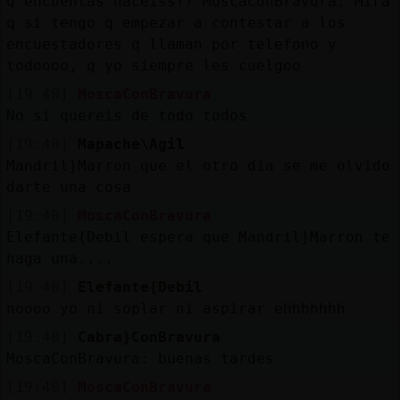
q encuentas haceiss?? MoscaConBravura. Mira
q si tengo q empezar a contestar a los
encuestadores q llaman por telefono y
todoooo, q yo siempre les cuelgoo
[19:40]
MoscaConBravura
No si quereis de todo todos
[19:40]
Mapache\Agil
Mandril}Marron que el otro dia se me olvido
darte una cosa
[19:40]
MoscaConBravura
Elefante{Debil espera que Mandril}Marron te
haga una....
[19:40]
Elefante{Debil
noooo yo ni soplar ni aspirar ehhhhhhh
[19:40]
Cabra}ConBravura
MoscaConBravura: buenas tardes
[19:40]
MoscaConBravura