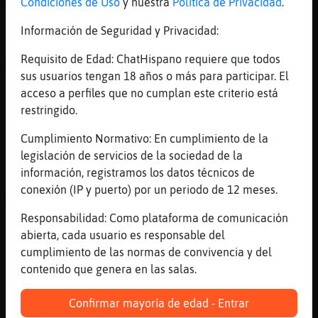
Condiciones de Uso
y nuestra
Política de Privacidad
.
[19:36]
Flamenco_Marron
Pero que poco tolerantes sois
Información de Seguridad y Privacidad:
[19:36]
Flamenco_Marron
Requisito de Edad: ChatHispano requiere que todos
Me doi cuenta
sus usuarios tengan 18 años o más para participar. El
[19:36]
Cabra}ConBravura
acceso a perfiles que no cumplan este criterio está
Elefante{Debil: esi ta un poco perdio de
restringido.
canal jajajaja
Cumplimiento Normativo: En cumplimiento de la
[19:36]
Elefante{Debil
legislación de servicios de la sociedad de la
un poco Cabra}ConBravura???
información, registramos los datos técnicos de
[19:36]
Mapache\Agil
conexión (IP y puerto) por un periodo de 12 meses.
Mandril}Marron: oyes
Responsabilidad: Como plataforma de comunicación
[19:36]
Cabra}ConBravura
abierta, cada usuario es responsable del
Elefante{Debil: jajajajaja
cumplimiento de las normas de convivencia y del
[19:36]
Elefante{Debil
contenido que genera en las salas.
jajajajja un peque񯠥ufemismoo
[19:36]
Mandril}Marron
Confirmar mayoría de edad - Entrar