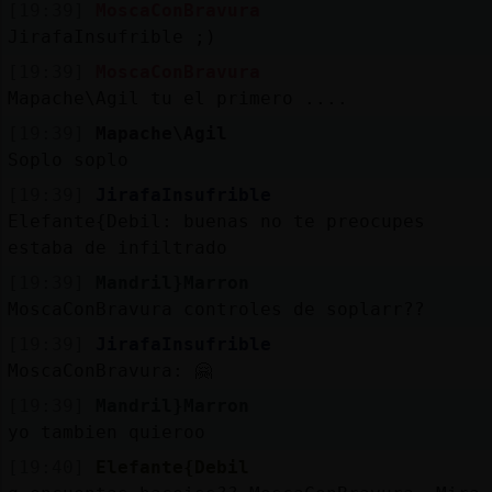
[19:39]
MoscaConBravura
JirafaInsufrible ;)
[19:39]
MoscaConBravura
Mapache\Agil tu el primero ....
[19:39]
Mapache\Agil
Soplo soplo
[19:39]
JirafaInsufrible
Elefante{Debil: buenas no te preocupes
estaba de infiltrado
[19:39]
Mandril}Marron
MoscaConBravura controles de soplarr??
[19:39]
JirafaInsufrible
MoscaConBravura: 🤗
[19:39]
Mandril}Marron
yo tambien quieroo
[19:40]
Elefante{Debil