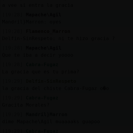
a vee si entra la gracia
[19:28]
Mapache\Agil
Mandril}Marron: oyes
[19:28]
Flamenco_Marron
Delfin-SinRespeto: ni te hizo gracia ?
[19:28]
Mapache\Agil
Que te iba a decir yoooo
[19:28]
Cabra-Fugaz
La gracia que es tu prima?
[19:29]
Delfin-SinRespeto
la gracia del chiste Cabra-Fugaz o�o
[19:29]
Cabra-Fugaz
Gracita Morales?
[19:29]
Mandril}Marron
dime Mapache\Agil muaaaaks guapoo
[19:29]
Cabra-Fugaz