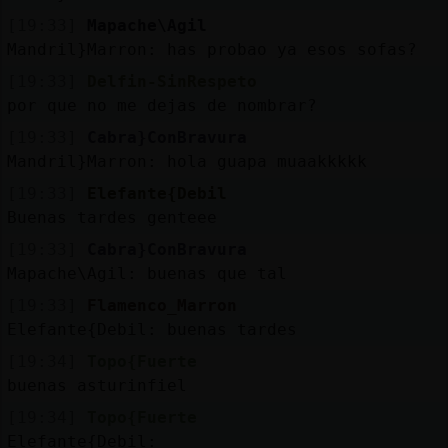
[19:33]
Mapache\Agil
Mandril}Marron: has probao ya esos sofas?
[19:33]
Delfin-SinRespeto
por que no me dejas de nombrar?
[19:33]
Cabra}ConBravura
Mandril}Marron: hola guapa muaakkkkk
[19:33]
Elefante{Debil
Buenas tardes genteee
[19:33]
Cabra}ConBravura
Mapache\Agil: buenas que tal
[19:33]
Flamenco_Marron
Elefante{Debil: buenas tardes
[19:34]
Topo{Fuerte
buenas asturinfiel
[19:34]
Topo{Fuerte
Elefante{Debil: