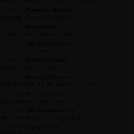
de esi que no te di el otro dia
[19:47]
Flamenco_Marron
Anda mi fans La_GuSiLuZ
[19:47]
Mapache\Agil
chico_clase: buenas noches
[19:47]
Cabra}ConBravura
chico_clase: buenas
[19:48]
Elefante{Debil
buenas chico_clase
[19:48]
MoscaConBravura
Topo{Fuerte si se pasan ... ataca !
[19:48]
MoscaConBravura
Sed buenos luego vuelvo
[19:48]
Cabra}ConBravura
MoscaConBravura: jajajajaja
[19:48]
Topo{Fuerte