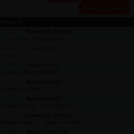
Historia siguiente
Mensaje
Reservar
[19:22]
Flamenco_Marron
alias
Y se hizo el silencio
[19:22]
Topo{Fuerte
ekisde
Actualizar
[19:22]
Topo{Fuerte
contraseña
buenas Mapache\Agil :)
[19:23]
Mapache\Agil
Buenas tardes
Actualizar
[19:23]
Mapache\Agil
IP
Topo{Fuerte: hola gatito
virtual
[19:23]
Flamenco_Marron
Mapache\Agil: buenas tardes
[19:23]
Mandril}Marron