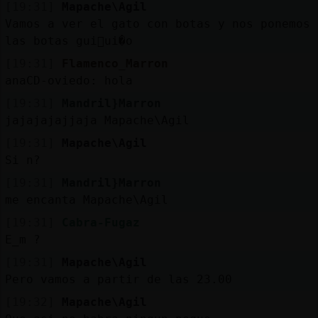
[19:31]
Mapache\Agil
Vamos a ver el gato con botas y nos ponemos
las botas gui񯠧ui�o
[19:31]
Flamenco_Marron
anaCD-oviedo: hola
[19:31]
Mandril}Marron
jajajajajjaja Mapache\Agil
[19:31]
Mapache\Agil
Si n?
[19:31]
Mandril}Marron
me encanta Mapache\Agil
[19:31]
Cabra-Fugaz
E_m ?
[19:31]
Mapache\Agil
Pero vamos a partir de las 23.00
[19:32]
Mapache\Agil