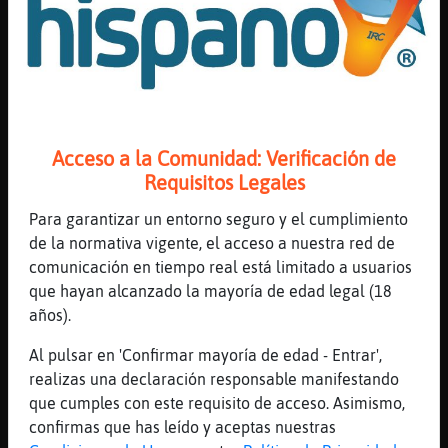
Elefante{Debil: y tanto jajaja
[19:35]
Elefante{Debil
eso de succionar no se lleva por diosss
[19:35]
Mandril}Marron
joliness ese se perdio la encuestaa
[19:35]
Mapache\Agil
Acceso a la Comunidad: Verificación de
Jajajaja
Requisitos Legales
[19:35]
Cabra}ConBravura
Para garantizar un entorno seguro y el cumplimiento
Delfin-SinRespeto: seria bueno que te
de la normativa vigente, el acceso a nuestra red de
dejase en paz
comunicación en tiempo real está limitado a usuarios
[19:35]
Elefante{Debil
que hayan alcanzado la mayoría de edad legal (18
q somos aspiradorasss??
años).
[19:36]
Mapache\Agil
Al pulsar en 'Confirmar mayoría de edad - Entrar',
Hasta la campanilla?
realizas una declaración responsable manifestando
[19:36]
Topo{Fuerte
que cumples con este requisito de acceso. Asimismo,
jajajajajaja
confirmas que has leído y aceptas nuestras