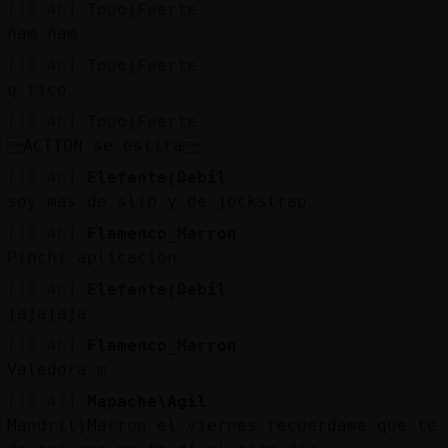
[19:46]
Topo{Fuerte
ñam ñam
[19:46]
Topo{Fuerte
q rico
[19:46]
Topo{Fuerte
ACTION se estira
[19:46]
Elefante{Debil
soy mas de slip y de jockstrap
[19:46]
Flamenco_Marron
Pinchi aplicación
[19:46]
Elefante{Debil
jajajaja
[19:46]
Flamenco_Marron
Valedora m
[19:47]
Mapache\Agil
Mandril}Marron el viernes recuerdame que te