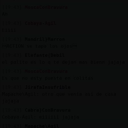
[19:43]
MoscaConBravura
Ah
[19:43]
Cobaya-Agil
Eiiii
[19:43]
Mandril}Marron
ACTION se tapa los ojos
[19:43]
Elefante{Debil
el palito es lo q te dejan mas bienn jajaja
[19:43]
MoscaConBravura
Es que no esty puesta en colitas
[19:43]
JirafaInsufrible
Mapache\Agil: otro que venía así de casa
jajaja
[19:43]
Cabra}ConBravura
Cobaya-Agil: eiiiiii jajaja
[19:43]
Mapache\Agil