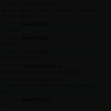
[19:44]
MoscaConBravura
De los que se sube la sotana en cuanto ve
la paisana
[19:44]
Mapache\Agil
Clarooo
[19:44]
Mapache\Agil
Claro
[19:44]
Cobaya-Agil
Mandril}Marron yo
[19:44]
Cabra}ConBravura
Mapache\Agil: pa cura jajajaja???
[19:44]
MoscaConBravura
Espero que no lleves gallumbos de ositos
XDD
[19:44]
Mapache\Agil
Si