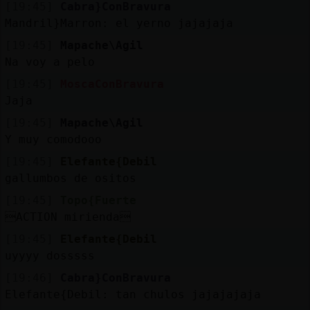
[19:45]
Cabra}ConBravura
Mandril}Marron: el yerno jajajaja
[19:45]
Mapache\Agil
Na voy a pelo
[19:45]
MoscaConBravura
Jaja
[19:45]
Mapache\Agil
Y muy comodooo
[19:45]
Elefante{Debil
gallumbos de ositos
[19:45]
Topo{Fuerte
ACTION mirienda
[19:45]
Elefante{Debil
uyyyy dosssss
[19:46]
Cabra}ConBravura
Elefante{Debil: tan chulos jajajajaja