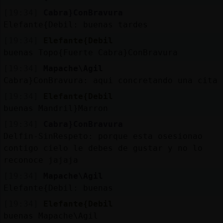
[19:34]
Cabra}ConBravura
Elefante{Debil: buenas tardes
[19:34]
Elefante{Debil
buenas Topo{Fuerte Cabra}ConBravura
[19:34]
Mapache\Agil
Cabra}ConBravura: aqui concretando una cita
[19:34]
Elefante{Debil
buenas Mandril}Marron
[19:34]
Cabra}ConBravura
Delfin-SinRespeto: porque esta osesionao
contigo cielo le debes de gustar y no lo
reconoce jajaja
[19:34]
Mapache\Agil
Elefante{Debil: buenas
[19:34]
Elefante{Debil
buenas Mapache\Agil