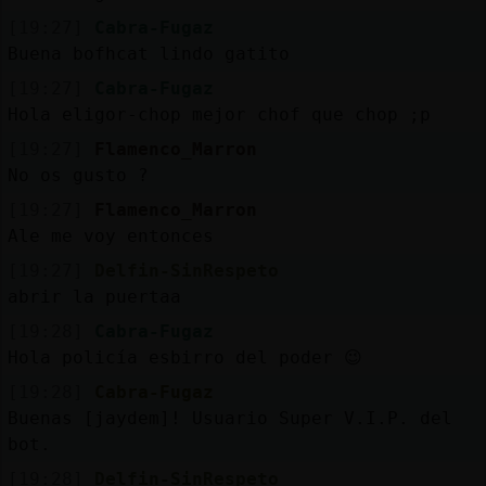
[19:27]
Cabra-Fugaz
Buena bofhcat lindo gatito
[19:27]
Cabra-Fugaz
Hola eligor-chop mejor chof que chop ;p
[19:27]
Flamenco_Marron
No os gusto ?
[19:27]
Flamenco_Marron
Ale me voy entonces
[19:27]
Delfin-SinRespeto
abrir la puertaa
[19:28]
Cabra-Fugaz
Hola policía esbirro del poder 😉
[19:28]
Cabra-Fugaz
Buenas [jaydem]! Usuario Super V.I.P. del
bot.
[19:28]
Delfin-SinRespeto