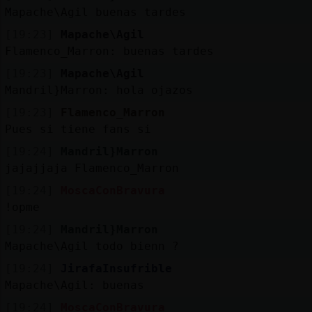
Mis
Mapache\Agil buenas tardes
blogs
[19:23]
Mapache\Agil
Flamenco_Marron: buenas tardes
[19:23]
Mapache\Agil
Mis
Mandril}Marron: hola ojazos
foros
[19:23]
Flamenco_Marron
Pues si tiene fans si
[19:24]
Mandril}Marron
Registrar
un
jajajjaja Flamenco_Marron
[19:24]
MoscaConBravura
canal
!opme
[19:24]
Mandril}Marron
Mapache\Agil todo bienn ?
Más
[19:24]
JirafaInsufrible
gestiones
Mapache\Agil: buenas
[19:24]
MoscaConBravura