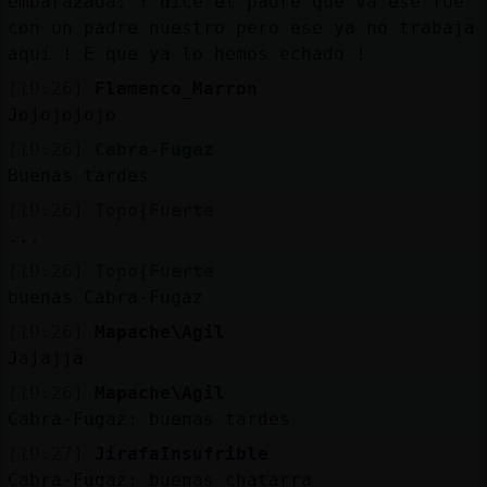
embarazada. Y dice el padre que va ese fue
con un padre nuestro pero ese ya no trabaja
aquí ! E que ya lo hemos echado !
[19:26]
Flamenco_Marron
Jojojojojo
[19:26]
Cabra-Fugaz
Buenas tardes
[19:26]
Topo{Fuerte
...
[19:26]
Topo{Fuerte
buenas Cabra-Fugaz
[19:26]
Mapache\Agil
Jajajja
[19:26]
Mapache\Agil
Cabra-Fugaz: buenas tardes
[19:27]
JirafaInsufrible
Cabra-Fugaz: buenas chatarra