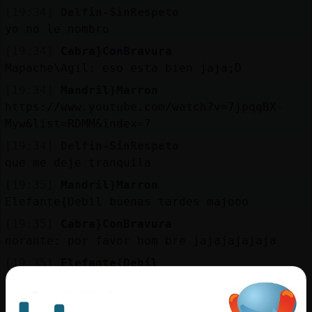
[19:34]
Delfin-SinRespeto
yo no le nombro
[19:34]
Cabra}ConBravura
Mapache\Agil: eso esta bien jaja;D
[19:34]
Mandril}Marron
https://www.youtube.com/watch?v=7jpqqBX-
Myw&list=RDMM&index=7
[19:34]
Delfin-SinRespeto
que me deje tranquila
[19:35]
Mandril}Marron
Elefante{Debil buenas tardes majooo
[19:35]
Cabra}ConBravura
norante: por favor hom bre jajajajajaja
[19:35]
Elefante{Debil
ostia la gente esta muy mallll
[19:35]
Cabra}ConBravura