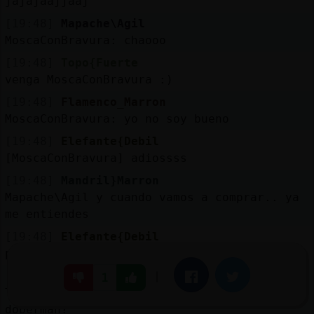
jajajaajjaaj
[19:48]
Mapache\Agil
MoscaConBravura: chaooo
[19:48]
Topo{Fuerte
venga MoscaConBravura :)
[19:48]
Flamenco_Marron
MoscaConBravura: yo no soy bueno
[19:48]
Elefante{Debil
[MoscaConBravura] adiossss
[19:48]
Mandril}Marron
Mapache\Agil y cuando vamos a comprar.. ya
me entiendes
[19:48]
Elefante{Debil
pero lo de ser bueno o prometo nada
[19:48]
Mapache\Agil
|
Facebook
Twitter
1
Topo{Fuerte: pero eres un gatito o un
doberman?