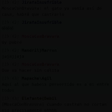
[19:42]
JirafaInsufrible
MoscaConBravura: el gato ya venía así de
casa, habrá que castrarlo
[19:42]
JirafaInsufrible
🤣🤣🤣
[19:42]
MoscaConBravura
Uy pobre
[19:42]
Mandril}Marron
jajajjaja
[19:42]
MoscaConBravura
Que va hacer sin colita
[19:43]
Mapache\Agil
Aqui al que habeis pervertido es a mi entre
todos
[19:43]
Elefante{Debil
[MoscaConBravura] cuando castran no cortan
eso precisamente ehhhh