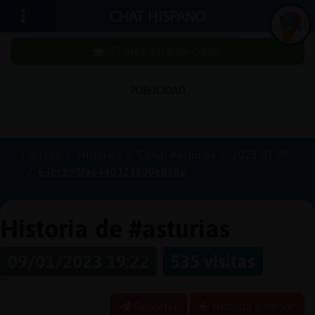
CHAT HISPANO
¡Chatea sin publicidad!
PUBLICIDAD
Iniciar
sesión
Portada
Historias
Canal #asturias
2023-01-09
63bcb98fa6440323800e8682
¡Chatea
sin
publicidad!
Historia de #asturias
09/01/2023 19:22
535 visitas
Crear
una
Reportar
Historia anterior
cuenta