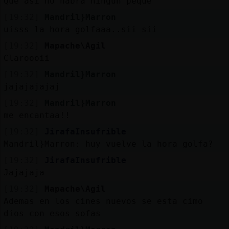
Que asi no habra ningun peque
[19:32]
Mandril}Marron
uisss la hora golfaaa..sii sii
[19:32]
Mapache\Agil
Claroooii
[19:32]
Mandril}Marron
jajajajajaj
[19:32]
Mandril}Marron
me encantaa!!
[19:32]
JirafaInsufrible
Mandril}Marron: huy vuelve la hora golfa?
[19:32]
JirafaInsufrible
Jajajaja
[19:32]
Mapache\Agil
Ademas en los cines nuevos se esta cimo
dios con esos sofas