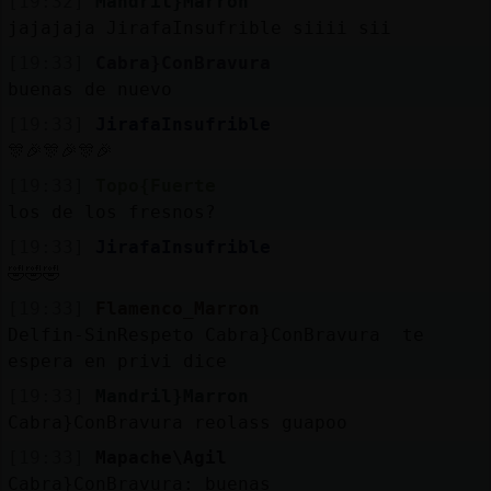
[19:32]
Mandril}Marron
jajajaja JirafaInsufrible siiii sii
[19:33]
Cabra}ConBravura
buenas de nuevo
[19:33]
JirafaInsufrible
🎊🎉🎊🎉🎊🎉
[19:33]
Topo{Fuerte
los de los fresnos?
[19:33]
JirafaInsufrible
🤣🤣🤣
[19:33]
Flamenco_Marron
Delfin-SinRespeto Cabra}ConBravura te
espera en privi dice
[19:33]
Mandril}Marron
Cabra}ConBravura reolass guapoo
[19:33]
Mapache\Agil
Cabra}ConBravura: buenas