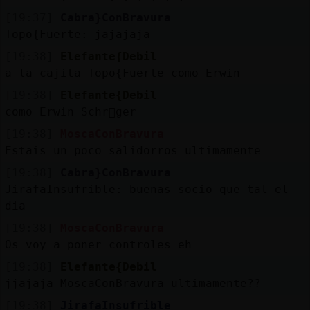
[19:37]
Cabra}ConBravura
Topo{Fuerte: jajajaja
[19:38]
Elefante{Debil
a la cajita Topo{Fuerte como Erwin
[19:38]
Elefante{Debil
como Erwin Schr򤩮ger
[19:38]
MoscaConBravura
Estais un poco salidorros ultimamente
[19:38]
Cabra}ConBravura
JirafaInsufrible: buenas socio que tal el
dia
[19:38]
MoscaConBravura
Os voy a poner controles eh
[19:38]
Elefante{Debil
jjajaja MoscaConBravura ultimamente??
[19:38]
JirafaInsufrible