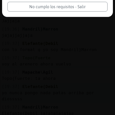
Elefante{Debil calla que si te hago a ti la
encuesta me la pones patas arriba
No cumplo los requisitos - Salir
[19:36]
Mapache\Agil
Jajjaja
[19:36]
Mandril}Marron
jajajjajjaja
[19:37]
Elefante{Debil
con lo formal q yo soy Mandril}Marron
[19:37]
Topo{Fuerte
voy al arenero ahora vuelvo
[19:37]
Mapache\Agil
Topo{Fuerte: ta ahora
[19:37]
Elefante{Debil
yo nunca pongo nada patas arriba por
diosssss
[19:37]
Mandril}Marron
Elefante{Debil jajajajajajaa