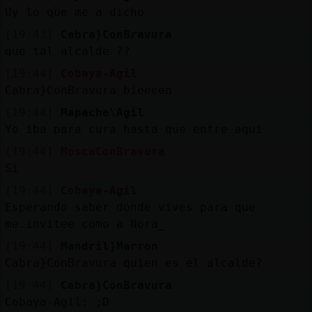
Uy lo que me a dicho
[19:43]
Cabra}ConBravura
que tal alcalde ??
[19:44]
Cobaya-Agil
Cabra}ConBravura bieeeen
[19:44]
Mapache\Agil
Yo iba para cura hasta que entre aqui
[19:44]
MoscaConBravura
Si
[19:44]
Cobaya-Agil
Esperando saber dónde vives para que
me.invitee como a Nora_
[19:44]
Mandril}Marron
Cabra}ConBravura quien es el alcalde?
[19:44]
Cabra}ConBravura
Cobaya-Agil: ;D