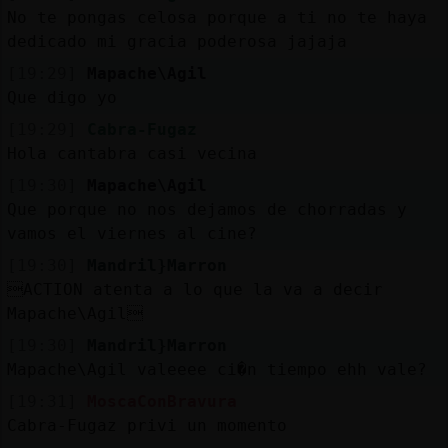
No te pongas celosa porque a ti no te haya
dedicado mi gracia poderosa jajaja
[19:29]
Mapache\Agil
Que digo yo
[19:29]
Cabra-Fugaz
Hola cantabra casi vecina
[19:30]
Mapache\Agil
Que porque no nos dejamos de chorradas y
vamos el viernes al cine?
[19:30]
Mandril}Marron
ACTION atenta a lo que la va a decir
Mapache\Agil
[19:30]
Mandril}Marron
Mapache\Agil valeeee ci�n tiempo ehh vale?
[19:31]
MoscaConBravura
Cabra-Fugaz privi un momento