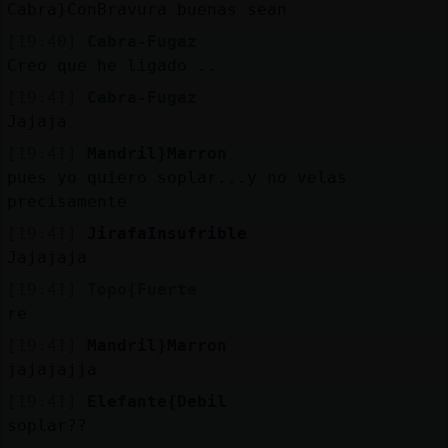
Cabra}ConBravura buenas sean
[19:40]
Cabra-Fugaz
Creo que he ligado ..
[19:41]
Cabra-Fugaz
Jajaja
[19:41]
Mandril}Marron
pues yo quiero soplar...y no velas
precisamente
[19:41]
JirafaInsufrible
Jajajaja
[19:41]
Topo{Fuerte
re
[19:41]
Mandril}Marron
jajajajja
[19:41]
Elefante{Debil
soplar??