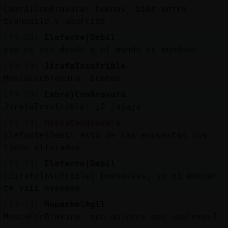
Cabra}ConBravura: buenas, bien entre
tranquilo y aburrido
[19:38]
Elefante{Debil
eso es asi desde q el mundo es mundooo
[19:39]
JirafaInsufrible
MoscaConBravura: buenas
[19:39]
Cabra}ConBravura
JirafaInsufrible: ;D jajaja
[19:39]
MoscaConBravura
Elefante{Debil esto de las encuestas los
tiene alterados
[19:39]
Elefante{Debil
[JirafaInsufrible] buenassss, yo ni entrar
te viii oyeeeee
[19:39]
Mapache\Agil
MoscaConBravura: que quieres que soplemos?