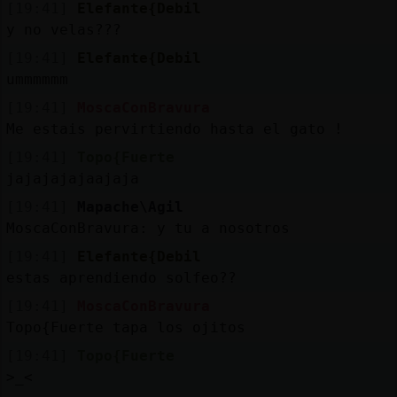
[19:41]
Elefante{Debil
y no velas???
[19:41]
Elefante{Debil
ummmmmm
[19:41]
MoscaConBravura
Me estais pervirtiendo hasta el gato !
[19:41]
Topo{Fuerte
jajajajajaajaja
[19:41]
Mapache\Agil
MoscaConBravura: y tu a nosotros
[19:41]
Elefante{Debil
estas aprendiendo solfeo??
[19:41]
MoscaConBravura
Topo{Fuerte tapa los ojitos
[19:41]
Topo{Fuerte
>_<