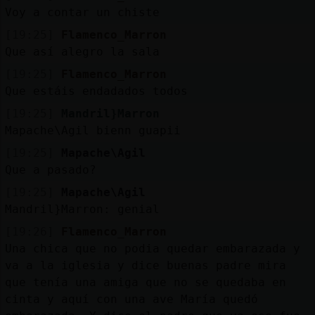
Voy a contar un chiste
[19:25]
Flamenco_Marron
Que así alegro la sala
[19:25]
Flamenco_Marron
Que estáis endadados todos
[19:25]
Mandril}Marron
Mapache\Agil bienn guapii
[19:25]
Mapache\Agil
Que a pasado?
[19:25]
Mapache\Agil
Mandril}Marron: genial
[19:26]
Flamenco_Marron
Una chica que no podia quedar embarazada y
va a la iglesia y dice buenas padre mira
que tenía una amiga que no se quedaba en
cinta y aquí con una ave María quedó