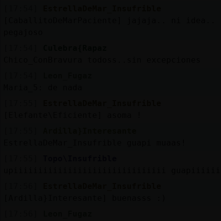
[17:54]
EstrellaDeMar_Insufrible
[CaballitoDeMarPaciente] jajaja.. ni idea.. 
pegajoso
[17:54]
Culebra{Rapaz
Chico_ConBravura todoss..sin excepciones
[17:54]
Leon_Fugaz
Maria_5: de nada
[17:55]
EstrellaDeMar_Insufrible
[Elefante\Eficiente] asoma !
[17:55]
Ardilla}Interesante
EstrellaDeMar_Insufrible guapi muaas!
[17:55]
Topo\Insufrible
upiiiiiiiiiiiiiiiiiiiiiiiiiiiiiii guapiiiiii
[17:56]
EstrellaDeMar_Insufrible
[Ardilla}Interesante] buenasss :)
[17:56]
Leon_Fugaz