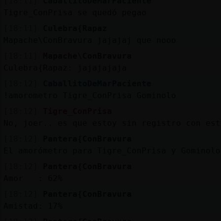
[18:11]
CaballitoDeMarPaciente
Tigre_ConPrisa se quedó pegao
[18:11]
Culebra{Rapaz
Mapache\ConBravura jajajaj que nooo
[18:11]
Mapache\ConBravura
Culebra{Rapaz: jajajajaja
[18:12]
CaballitoDeMarPaciente
!amorometro Tigre_ConPrisa Gominolo
[18:12]
Tigre_ConPrisa
No, joer.. es que estoy sin registro con est
[18:12]
Pantera{ConBravura
El amorómetro para Tigre_ConPrisa y Gominolo
[18:12]
Pantera{ConBravura
Amor : 62%
[18:12]
Pantera{ConBravura
Amistad: 17%