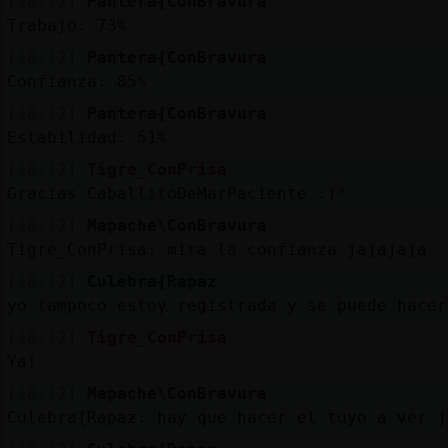
[18:12]
Pantera{ConBravura
Trabajo: 73%
[18:12]
Pantera{ConBravura
Confianza: 85%
[18:12]
Pantera{ConBravura
Estabilidad: 51%
[18:12]
Tigre_ConPrisa
Gracias CaballitoDeMarPaciente :)*
[18:12]
Mapache\ConBravura
Tigre_ConPrisa: mira la confianza jajajaja
[18:12]
Culebra{Rapaz
yo tampoco estoy registrada y se puede hacer
[18:12]
Tigre_ConPrisa
Ya!
[18:12]
Mapache\ConBravura
Culebra{Rapaz: hay que hacer el tuyo a ver j