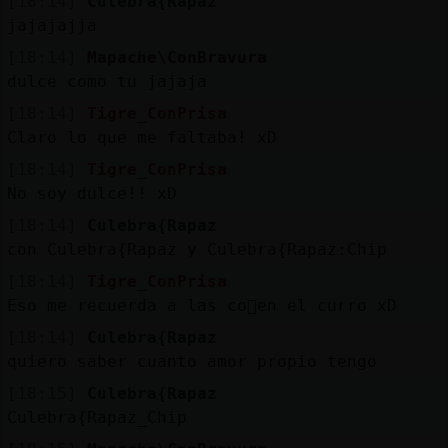
[18:14]
Culebra{Rapaz
jajajajja
[18:14]
Mapache\ConBravura
dulce como tu jajaja
[18:14]
Tigre_ConPrisa
Claro lo que me faltaba! xD
[18:14]
Tigre_ConPrisa
No soy dulce!! xD
[18:14]
Culebra{Rapaz
con Culebra{Rapaz y Culebra{Rapaz:Chip
[18:14]
Tigre_ConPrisa
Eso me recuerda a las co񡳠en el curro xD
[18:14]
Culebra{Rapaz
quiero saber cuanto amor propio tengo
[18:15]
Culebra{Rapaz
Culebra{Rapaz_Chip