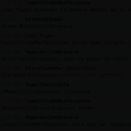
[17:57]
CaballitoDeMarPaciente
Leon_Fugaz esconder la basura debajo de la a
[17:57]
Culebra{Rapaz
bienn Mapache\ConBravura
[17:58]
Leon_Fugaz
CaballitoDeMarPaciente: es un buen ejemplo j
[17:58]
Mapache\ConBravura
Ardilla}Interesante: aqui ha pasar un ratin 
[17:58]
EstrellaDeMar_Insufrible
Elefante\Eficientey!!!!!!!!!!!!! :)******
[17:58]
Topo\Insufrible
[Mapache\ConBravura] holaaaaaa
[17:58]
CaballitoDeMarPaciente
Mapache\ConBravura buenas tardes
[17:58]
Mapache\ConBravura
CaballitoDeMarPaciente: hola que tal encanto