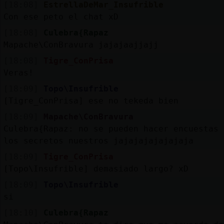
[18:08]
EstrellaDeMar_Insufrible
Con ese peto el chat xD
[18:08]
Culebra{Rapaz
Mapache\ConBravura jajajaajjajj
[18:08]
Tigre_ConPrisa
Veras!
[18:09]
Topo\Insufrible
[Tigre_ConPrisa] ese no tekeda bien
[18:09]
Mapache\ConBravura
Culebra{Rapaz: no se pueden hacer encuestas 
los secretos nuestros jajajajajajajaja
[18:09]
Tigre_ConPrisa
[Topo\Insufrible] demasiado largo? xD
[18:09]
Topo\Insufrible
si
[18:10]
Culebra{Rapaz