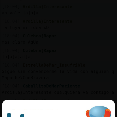
[18:04]
Ardilla}Interesante
ah vale jajaja
[18:04]
Ardilla}Interesante
la tuya ni idea xD
[18:04]
Culebra{Rapaz
mas claro AgUa
[18:04]
Culebra{Rapaz
jajajajajjaj
[18:04]
EstrellaDeMar_Insufrible
Sigue sin convencerme la vida con alguien q 
Mapache\ConBravura
[18:04]
CaballitoDeMarPaciente
Ardilla}Interesante cualquiera va contigo a 
[18:05]
Ardilla}Interesante
Culebra{Rapaz jajajaja oioioio
[18:05]
Ardilla}Interesante