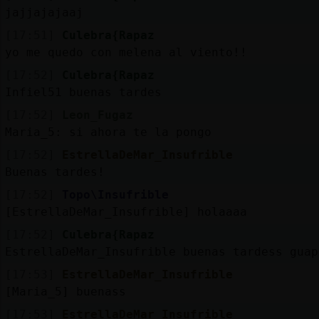
jajjajajaaj
[17:51]
Culebra{Rapaz
yo me quedo con melena al viento!!
[17:52]
Culebra{Rapaz
Infiel51 buenas tardes
[17:52]
Leon_Fugaz
Maria_5: si ahora te la pongo
[17:52]
EstrellaDeMar_Insufrible
Buenas tardes!
[17:52]
Topo\Insufrible
[EstrellaDeMar_Insufrible] holaaaa
[17:52]
Culebra{Rapaz
EstrellaDeMar_Insufrible buenas tardess guap
[17:53]
EstrellaDeMar_Insufrible
[Maria_5] buenass
[17:53]
EstrellaDeMar_Insufrible