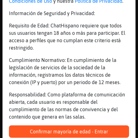
Condiciones de Uso
y nuestra
Política de Privacidad
.
[18:06]
Ardilla}Interesante
xD
Información de Seguridad y Privacidad:
[18:06]
EstrellaDeMar_Insufrible
Requisito de Edad: ChatHispano requiere que todos
[Mapache\ConBravura] menos al!
sus usuarios tengan 18 años o más para participar. El
[18:06]
Culebra{Rapaz
acceso a perfiles que no cumplan este criterio está
tenemos que hacer entre tu y yo un complot E
restringido.
[18:06]
EstrellaDeMar_Insufrible
Cumplimiento Normativo: En cumplimiento de la
Menos mal*
legislación de servicios de la sociedad de la
[18:07]
EstrellaDeMar_Insufrible
información, registramos los datos técnicos de
Mira
conexión (IP y puerto) por un periodo de 12 meses.
[18:07]
EstrellaDeMar_Insufrible
Responsabilidad: Como plataforma de comunicación
!amorometro EstrellaDeMar_Insufrible Gominol
abierta, cada usuario es responsable del
[18:07]
Culebra{Rapaz
cumplimiento de las normas de convivencia y del
Ardilla}Interesante jajajajajja shhhhh calla
contenido que genera en las salas.
[18:07]
Culebra{Rapaz
Confirmar mayoría de edad - Entrar
jajajajajja