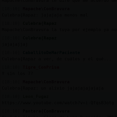
Mapache\ConBravura te dire que me acuerdo de
[18:10]
Mapache\ConBravura
Culebra{Rapaz: jajajaja menos mal
[18:10]
Culebra{Rapaz
Mapache\ConBravura la tuya por ejemplo ya no
[18:10]
Culebra{Rapaz
jajajajjaj
[18:10]
CaballitoDeMarPaciente
Culebra{Rapaz a ver, de cuáles y el qué...
[18:10]
Tigre_ConPrisa
Y sin los 7?
[18:10]
Mapache\ConBravura
Culebra{Rapaz: un alivio jajajajajajaja
[18:10]
Leon_Fugaz
https://www.youtube.com/watch?v=i-QfqsB3otg
[18:10]
Pantera{ConBravura