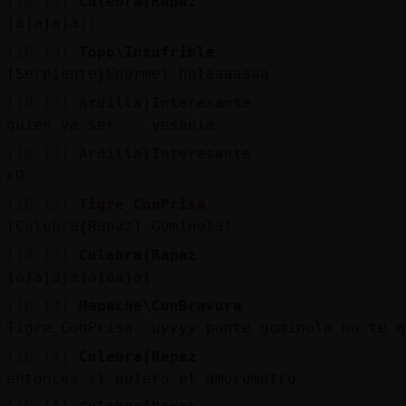
[18:13]
Culebra{Rapaz
jajajajajj
[18:13]
Topo\Insufrible
[Serpiente}Enorme] holaaaaaaa
[18:13]
Ardilla}Interesante
quien va ser... vesania
[18:13]
Ardilla}Interesante
xD
[18:13]
Tigre_ConPrisa
[Culebra{Rapaz] Gominola!
[18:13]
Culebra{Rapaz
jajajajajajaajaj
[18:14]
Mapache\ConBravura
Tigre_ConPrisa: uyyyy ponte gominola no te q
[18:14]
Culebra{Rapaz
entonces si quiero el amorometro