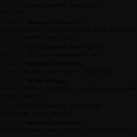
[18:07]
EstrellaDeMar_Insufrible
Bailalo!
[18:07]
Mapache\ConBravura
Culebra{Rapaz: hay que buscai otro neño mas 
EstrellaDeMar_Insufrible
[18:07]
EstrellaDeMar_Insufrible
Eso.. q no sea termoadhesivo xD
[18:08]
Mapache\ConBravura
EstrellaDeMar_Insufrible: jajajajaja
[18:08]
Culebra{Rapaz
EstrellaDeMar_Insufrible jolinesss esque men
favor vuestra
[18:08]
EstrellaDeMar_Insufrible
Aunque me gusta de nick
[18:08]
Mapache\ConBravura
Culebra{Rapaz: van a salir los tu secreto ja