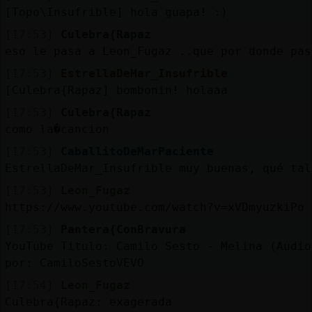
[Topo\Insufrible] hola guapa! :)
[17:53]
Culebra{Rapaz
eso le pasa a Leon_Fugaz ..que por donde pas
[17:53]
EstrellaDeMar_Insufrible
[Culebra{Rapaz] bombonin! holaaa
[17:53]
Culebra{Rapaz
como la�cancion
[17:53]
CaballitoDeMarPaciente
EstrellaDeMar_Insufrible muy buenas, qué tal
[17:53]
Leon_Fugaz
https://www.youtube.com/watch?v=xVDmyuzkiPo
[17:53]
Pantera{ConBravura
YouTube Titulo: Camilo Sesto - Melina (Audio
por: CamiloSestoVEVO
[17:54]
Leon_Fugaz
Culebra{Rapaz: exagerada