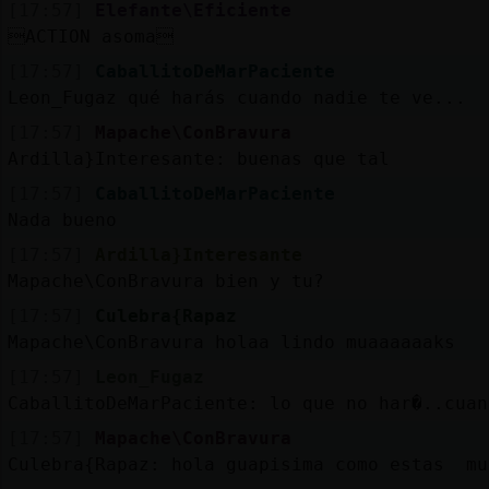
[17:57]
Elefante\Eficiente
ACTION asoma
[17:57]
CaballitoDeMarPaciente
Leon_Fugaz qué harás cuando nadie te ve...
[17:57]
Mapache\ConBravura
Ardilla}Interesante: buenas que tal
[17:57]
CaballitoDeMarPaciente
Nada bueno
[17:57]
Ardilla}Interesante
Mapache\ConBravura bien y tu?
[17:57]
Culebra{Rapaz
Mapache\ConBravura holaa lindo muaaaaaaks
[17:57]
Leon_Fugaz
CaballitoDeMarPaciente: lo que no har�..cuan
[17:57]
Mapache\ConBravura
Culebra{Rapaz: hola guapisima como estas mu