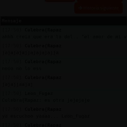
R
e
s
e
r
v
r
l
ia
s
Historia siguiente
a
a
Mensaje
[17:50]
Culebra{Rapaz
A
c
t
u
a
l
a
r
o
n
t
r
a
s
e
ñ
a
ahhh creia que era la del.. "el amor de mi v
iz
c
[17:50]
Culebra{Rapaz
jajajajajjajajajajja
[17:50]
Culebra{Rapaz
A
c
t
u
a
l
iz
a
P
ir
t
u
a
l
nooo no lo ess
r I
[17:50]
Culebra{Rapaz
v
jajajjaajaj
[17:50]
Leon_Fugaz
Culebra{Rapaz: es otra jejejeje
M
is
lo
g
s
b
[17:50]
Culebra{Rapaz
ya escuchoo yaaaa... Leon_Fugaz
[17:50]
Culebra{Rapaz