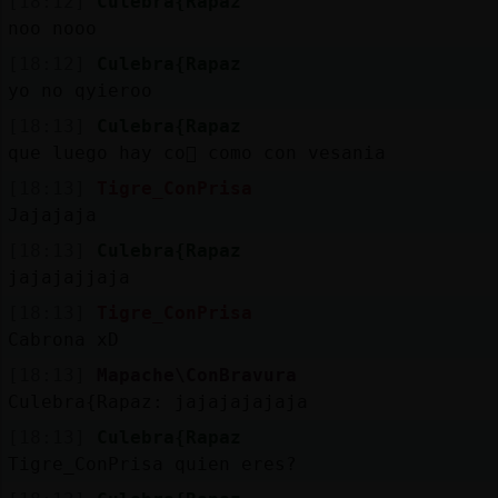
[18:12]
Culebra{Rapaz
noo nooo
[18:12]
Culebra{Rapaz
yo no qyieroo
[18:13]
Culebra{Rapaz
que luego hay co񡳳 como con vesania
[18:13]
Tigre_ConPrisa
Jajajaja
[18:13]
Culebra{Rapaz
jajajajjaja
[18:13]
Tigre_ConPrisa
Cabrona xD
[18:13]
Mapache\ConBravura
Culebra{Rapaz: jajajajajaja
[18:13]
Culebra{Rapaz
Tigre_ConPrisa quien eres?