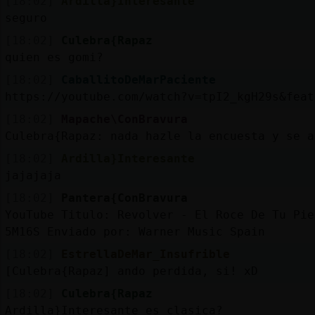
[18:02]
Ardilla}Interesante
seguro
[18:02]
Culebra{Rapaz
quien es gomi?
[18:02]
CaballitoDeMarPaciente
https://youtube.com/watch?v=tpI2_kgH29s&feat
[18:02]
Mapache\ConBravura
Culebra{Rapaz: nada hazle la encuesta y se a
[18:02]
Ardilla}Interesante
jajajaja
[18:02]
Pantera{ConBravura
YouTube Titulo: Revolver - El Roce De Tu Pie
5M16S Enviado por: Warner Music Spain
[18:02]
EstrellaDeMar_Insufrible
[Culebra{Rapaz] ando perdida, si! xD
[18:02]
Culebra{Rapaz
Ardilla}Interesante es clasica?