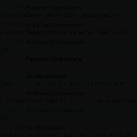
[18:03]
Mapache\ConBravura
EstrellaDeMar_Insufrible: porque mujer
[18:03]
Ardilla}Interesante
Culebra{Rapaz hazsela ya veras como lo es
[18:03]
Ardilla}Interesante
XD
[18:03]
Mapache\ConBravura
??
[18:03]
Culebra{Rapaz
nada es lo que parece Ardilla}Interesante
[18:04]
Ardilla}Interesante
Culebra{Rapaz digo la encuesta de EstrellaDe
[18:04]
Ardilla}Interesante
eh?
[18:04]
Culebra{Rapaz
Ardilla}Interesante siii se lo que me dices