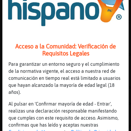
CaballitoDeMarPaciente por?
[18:05]
Culebra{Rapaz
EstrellaDeMar_Insufrible ya novio que te rec
[18:05]
Culebra{Rapaz
vaya* EstrellaDeMar_Insufrible
Acceso a la Comunidad: Verificación de
[18:05]
Mapache\ConBravura
Requisitos Legales
EstrellaDeMar_Insufrible: no me extraña guap
[18:06]
EstrellaDeMar_Insufrible
Para garantizar un entorno seguro y el cumplimiento
[Culebra{Rapaz] culpa de Dock xD
de la normativa vigente, el acceso a nuestra red de
comunicación en tiempo real está limitado a usuarios
[18:06]
Culebra{Rapaz
que hayan alcanzado la mayoría de edad legal (18
EstrellaDeMar_Insufrible Buahhh.. no me diga
años).
[18:06]
Mapache\ConBravura
Culebra{Rapaz: es que esi gominolo a mi tamp
Al pulsar en 'Confirmar mayoría de edad - Entrar',
EstrellaDeMar_Insufrible jajaja
realizas una declaración responsable manifestando
que cumples con este requisito de acceso. Asimismo,
[18:06]
Ardilla}Interesante
confirmas que has leído y aceptas nuestras
Culebra{Rapaz jajaja tu no eres tan clasica?