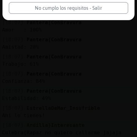
[18:07]
Pantera{ConBravura
No cumplo los requisitos - Salir
El amorómetro para EstrellaDeMar_Insufrible 
[18:07]
Pantera{ConBravura
Amor : 100%
[18:07]
Pantera{ConBravura
Amistad: 20%
[18:07]
Pantera{ConBravura
Trabajo: 61%
[18:07]
Pantera{ConBravura
Confianza: 84%
[18:07]
Pantera{ConBravura
Estabilidad: 49%
[18:07]
EstrellaDeMar_Insufrible
Ahi lo tienes!
[18:07]
Ardilla}Interesante
Culebra{Rapaz no quiero callarme jajaja