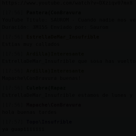
https://www.youtube.com/watch?v=DXziqv07mx8
[17:56]
Pantera{ConBravura
YouTube Titulo: SAUROM - Cuando nadie nos ve
Duración: 3M15S Enviado por: Saurom
[17:56]
EstrellaDeMar_Insufrible
Estias muy callados
[17:56]
Ardilla}Interesante
EstrellaDeMar_Insufrible que sosa has vuelto
[17:56]
Ardilla}Interesante
Mapache\ConBravura buenas!
[17:56]
Culebra{Rapaz
EstrellaDeMar_Insufrible estamos de lunes y 
[17:56]
Mapache\ConBravura
hola buenas tardes
[17:57]
Topo\Insufrible
ya guapiiiiiii