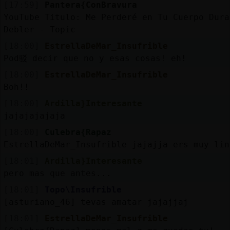
[17:59]
Pantera{ConBravura
YouTube Titulo: Me Perderé en Tu Cuerpo Dura
Debler - Topic
[18:00]
EstrellaDeMar_Insufrible
Pod驳 decir que no y esas cosas! eh!
[18:00]
EstrellaDeMar_Insufrible
Boh!!
[18:00]
Ardilla}Interesante
jajajajajaja
[18:00]
Culebra{Rapaz
EstrellaDeMar_Insufrible jajajja ers muy lin
[18:01]
Ardilla}Interesante
pero mas que antes...
[18:01]
Topo\Insufrible
[asturiano_46] tevas amatar jajajjaj
[18:01]
EstrellaDeMar_Insufrible