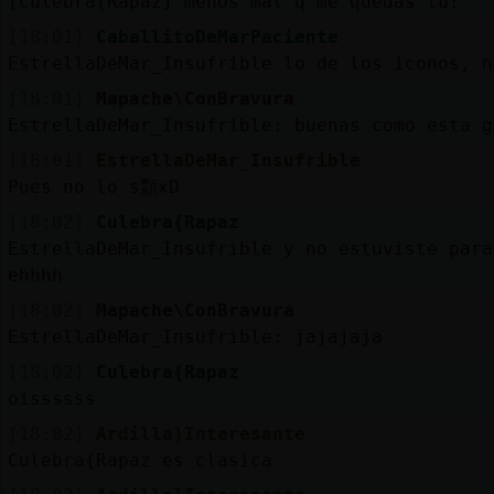
[Culebra{Rapaz] menos mal q me quedas tu!
[18:01]
CaballitoDeMarPaciente
EstrellaDeMar_Insufrible lo de los iconos, n
[18:01]
Mapache\ConBravura
EstrellaDeMar_Insufrible: buenas como esta g
[18:01]
EstrellaDeMar_Insufrible
Pues no lo s顠xD
[18:02]
Culebra{Rapaz
EstrellaDeMar_Insufrible y no estuviste para
ehhhh
[18:02]
Mapache\ConBravura
EstrellaDeMar_Insufrible: jajajaja
[18:02]
Culebra{Rapaz
oissssss
[18:02]
Ardilla}Interesante
Culebra{Rapaz es clasica