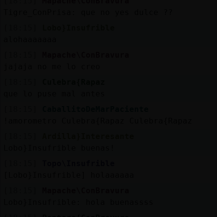
[18:15]
Mapache\ConBravura
Tigre_ConPrisa: que no yes dulce ??
[18:15]
Lobo}Insufrible
alohaaaaaaa
[18:15]
Mapache\ConBravura
jajaja no me lo creo
[18:15]
Culebra{Rapaz
que lo puse mal antes
[18:15]
CaballitoDeMarPaciente
!amorometro Culebra{Rapaz Culebra{Rapaz
[18:15]
Ardilla}Interesante
Lobo}Insufrible buenas!
[18:15]
Topo\Insufrible
[Lobo}Insufrible] holaaaaaa
[18:15]
Mapache\ConBravura
Lobo}Insufrible: hola buenassss