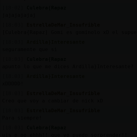
[18:02]
Culebra{Rapaz
jajajajajaj
[18:03]
EstrellaDeMar_Insufrible
[Culebra{Rapaz] Gomi es gominolo xD el supue
[18:03]
Ardilla}Interesante
seguramente que si
[18:03]
Culebra{Rapaz
apunto lo que me dices Ardilla}Interesante?
[18:03]
Ardilla}Interesante
xDDDDD!
[18:03]
EstrellaDeMar_Insufrible
Creo que voy a cambiar de nick xD
[18:03]
EstrellaDeMar_Insufrible
Para siempre!
[18:03]
Culebra{Rapaz
uis o no ehhh!! que yo puedo sorprender!!