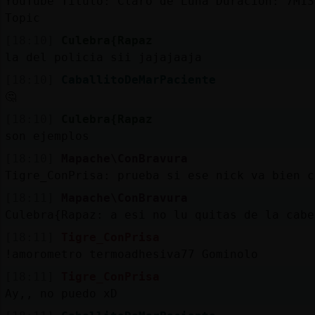
YouTube Titulo: Claro de Luna Duración: 7M13
Topic
[18:10]
Culebra{Rapaz
la del policia sii jajajaaja
[18:10]
CaballitoDeMarPaciente
🤔
[18:10]
Culebra{Rapaz
son ejemplos
[18:10]
Mapache\ConBravura
Tigre_ConPrisa: prueba si ese nick va bien c
[18:11]
Mapache\ConBravura
Culebra{Rapaz: a esi no lu quitas de la cabe
[18:11]
Tigre_ConPrisa
!amorometro termoadhesiva77 Gominolo
[18:11]
Tigre_ConPrisa
Ay,, no puedo xD