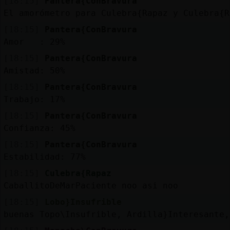
[18:15]
Pantera{ConBravura
El amorómetro para Culebra{Rapaz y Culebra{R
[18:15]
Pantera{ConBravura
Amor : 29%
[18:15]
Pantera{ConBravura
Amistad: 50%
[18:15]
Pantera{ConBravura
Trabajo: 17%
[18:15]
Pantera{ConBravura
Confianza: 45%
[18:15]
Pantera{ConBravura
Estabilidad: 77%
[18:15]
Culebra{Rapaz
CaballitoDeMarPaciente noo asi noo
[18:15]
Lobo}Insufrible
buenas Topo\Insufrible, Ardilla}Interesante,