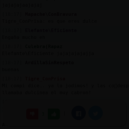
jajajajaajajaj
[18:17]
Mapache\ConBravura
Tigre_ConPrisa: es que eres dulce
[18:17]
Elefante\Eficiente
Engaña mucho eh
[18:17]
Culebra{Rapaz
Elefante\Eficiente jajajajajajja
[18:17]
ArdillaSinRespeto
buenas
[18:17]
Tigre_ConPrisa
Mi compi dice.. ya la jodimos! y las co񡳠des
llamaba dulcinea el muy cabron!
[18:17]
Ardilla}Interesante
jajaja si Elefante\Eficiente
|
Facebook
Twitter
3
[18:17]
Mapache\ConBravura
ArdillaSinRespeto: amore como estas