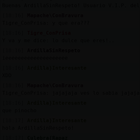
Buenas ArdillaSinRespeto! Usuario V.I.P. del
[18:16]
Mapache\ConBravura
Tigre_ConPrisa: y que era???
[18:16]
Tigre_ConPrisa
Y va y me dice: lo dulce que eres!..
[18:16]
ArdillaSinRespeto
ieeeeeeeeeeeeeeeeeeee
[18:16]
Ardilla}Interesante
XDD
[18:16]
Mapache\ConBravura
Tigre_ConPrisa: jajajaja ves lo sabia jajaja
[18:16]
Ardilla}Interesante
que pinocho
[18:17]
Ardilla}Interesante
hola ArdillaSinRespeto!
[18:17]
Culebra{Rapaz