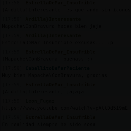
[17:58]
EstrellaDeMar_Insufrible
[Ardilla}Interesante] es que ando sin iconos
[17:59]
Ardilla}Interesante
Mapache\ConBravura haces bien jeje
[17:59]
Ardilla}Interesante
EstrellaDeMar_Insufrible excusas... :p
[17:59]
EstrellaDeMar_Insufrible
[Mapache\ConBravura] buenass :)
[17:59]
CaballitoDeMarPaciente
Muy bien Mapache\ConBravura, gracias
[17:59]
EstrellaDeMar_Insufrible
[Ardilla}Interesante] jajaja
[17:59]
Leon_Fugaz
https://www.youtube.com/watch?v=pAttDd5i9mE
[17:59]
EstrellaDeMar_Insufrible
En realidad siempre he sido sosa